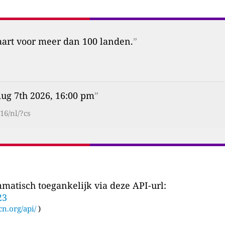
aart voor meer dan 100 landen.
”
Aug 7th 2026, 16:00 pm
”
16/nl/?cs
matisch toegankelijk via deze API-url:
23
cn.org/api/
)