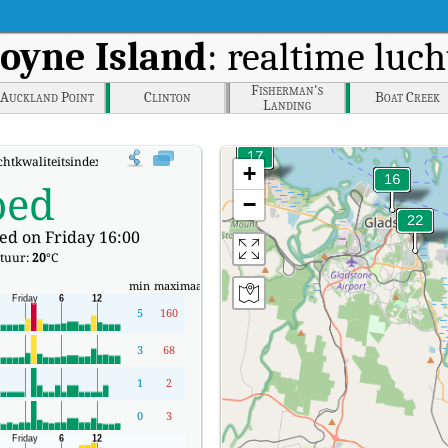
oyne Island
: realtime luc
Fisherman's
Auckland Point
Clinton
Boat Creek
Landing
chtkwaliteitsindex (AQI) van Boyne Island.
+
oed
−
ed on Friday 16:00
tuur:
20
°C
min
maximaal
5
160
3
68
1
2
0
3