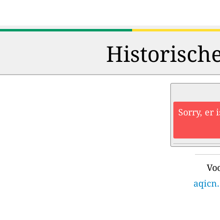
Historisch
Sorry, er 
Voo
aqicn.