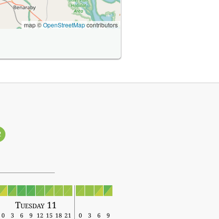
map ©
OpenStreetMap
contributors
2
Tuesday 11
0
3
6
9
12
15
18
21
0
3
6
9