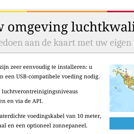
w omgeving luchtkwalit
doen aan de kaart met uw eigen l
jn zeer eenvoudig te installeren: u
en een USB-compatibele voeding nodig.
 luchtverontreinigingsniveaus
en en via de API.
aterdichte voedingskabel van 10 meter,
aal en een optioneel zonnepaneel.