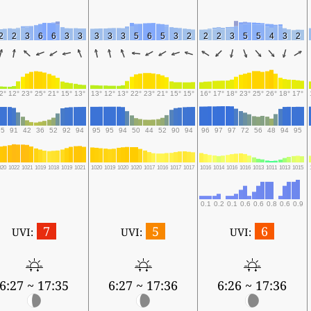
2
2
3
6
6
3
3
3
3
3
5
6
5
3
2
2
2
3
5
5
4
3
2
2°
12°
23°
25°
21°
15°
13°
13°
12°
13°
22°
23°
21°
15°
15°
16°
17°
18°
23°
25°
26°
18°
17°
95
91
42
36
52
92
94
95
95
94
50
44
52
90
94
96
97
97
72
56
48
94
95
020
1022
1021
1019
1018
1019
1021
1020
1019
1020
1020
1017
1016
1017
1017
1016
1014
1016
1016
1013
1011
1013
1015
0.1
0.2
0.1
0.6
0.6
0.8
0.6
0.9
7
5
6
UVI:
UVI:
UVI:
6:27 ~ 17:35
6:27 ~ 17:36
6:26 ~ 17:36