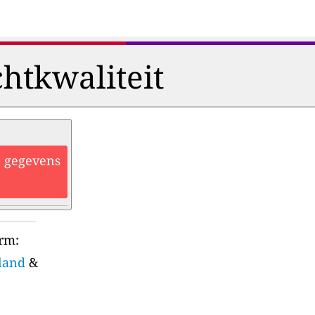
htkwaliteit
he gegevens
orm:
sland
&