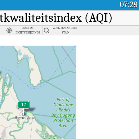
07:28
htkwaliteitsindex (AQI)
ZOEK DE
ZOEK EEN ANDERE
DICHTSTBIJZIJNDE
STAD
STAD