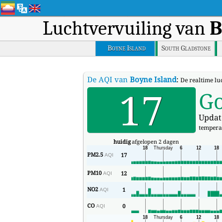
Luchtvervuiling van
B
Boyne Island
South Gladstone
De AQI van
Boyne Island
:
De realtime lu
17
G
Updat
tempera
huidig
afgelopen 2 dagen
PM2.5
17
AQI
PM10
12
AQI
NO2
1
AQI
CO
0
AQI