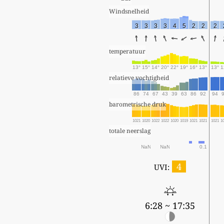
Windsnelheid
3
3
3
3
4
5
2
2
2
temperatuur
13°
15°
14°
20°
22°
19°
16°
13°
13°
1
relatieve vochtigheid
86
74
67
43
39
63
86
92
94
barometrische druk
1021
1020
1022
1022
1020
1019
1021
1021
1021
1
totale neerslag
NaN
NaN
0.1
4
UVI:
6:28 ~ 17:35