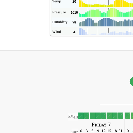
Temp
20
Pressure
1010
Humidity
78
Wind
4
PM
2.5
Friday 7
0
3
6
9
12
15
18
21
0
uur