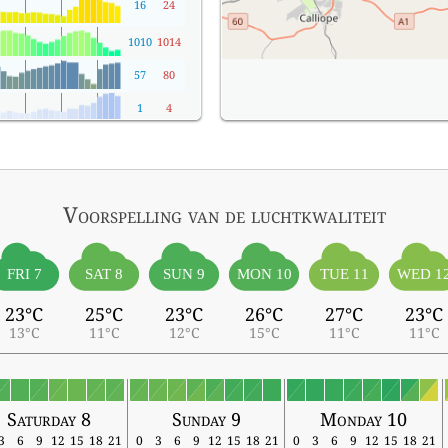
16
24
1010
1014
57
80
1
4
Voorspelling van de luchtkwaliteit
FRI 7
SAT 8
SUN 9
MON 10
TUE 11
WED 1
23°C
25°C
23°C
26°C
27°C
23°C
13°C
11°C
12°C
15°C
11°C
11°C
Saturday 8
Sunday 9
Monday 10
3
6
9
12
15
18
21
0
3
6
9
12
15
18
21
0
3
6
9
12
15
18
21