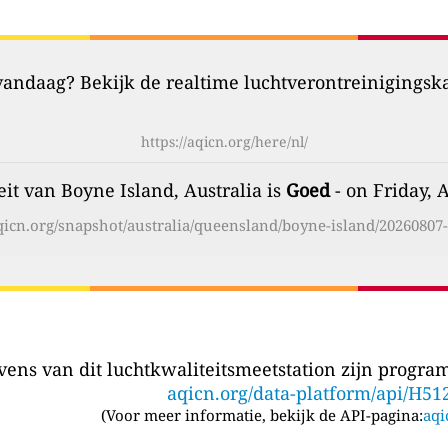
 vandaag? Bekijk de realtime luchtverontreinigingsk
https://aqicn.org/here/nl/
eit van Boyne Island, Australia is
Goed
- on Friday, 
aqicn.org/snapshot/australia/queensland/boyne-island/20260807-
ens van dit luchtkwaliteitsmeetstation zijn program
aqicn.org/data-platform/api/H51
(
Voor meer informatie, bekijk de API-pagina:
aqi