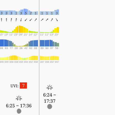
3
3
3
1
3
5
2
1
1
1
1
3
15°
13°
11°
23°
26°
21°
14°
12°
11°
11°
13°
23°
96
93
77
28
26
42
82
88
89
90
87
58
1015
1015
1018
1018
1015
1014
1017
1018
1017
1016
1017
1017
7
UVI:
6:24 ~
17:37
6:25 ~ 17:36