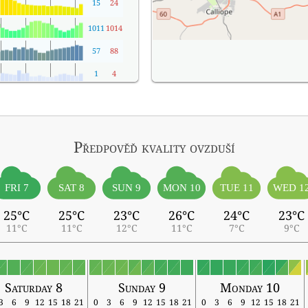
15
24
1011
1014
57
88
1
4
Předpověď kvality ovzduší
FRI 7
SAT 8
SUN 9
MON 10
TUE 11
WED 1
25°C
25°C
23°C
26°C
24°C
23°C
11°C
11°C
12°C
11°C
7°C
9°C
Saturday 8
Sunday 9
Monday 10
3
6
9
12
15
18
21
0
3
6
9
12
15
18
21
0
3
6
9
12
15
18
21