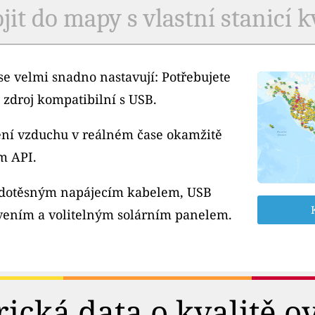
jit do mapy s vlastní stanicí k
e velmi snadno nastavují: Potřebujete
 zdroj kompatibilní s USB.
tění vzduchu v reálném čase okamžitě
m API.
odotěsným napájecím kabelem, USB
ením a volitelným solárním panelem.
rická data o kvalitě o