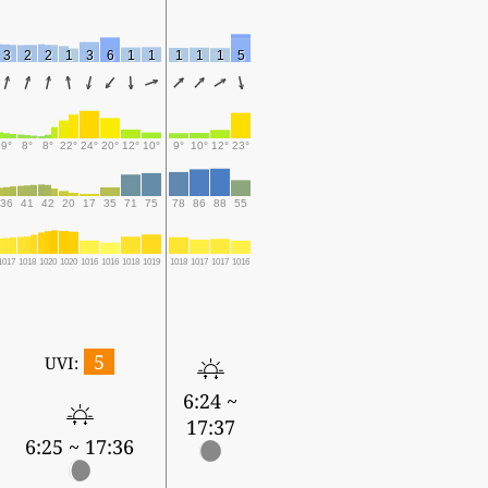
3
2
2
1
3
6
1
1
1
1
1
5
9°
8°
8°
22°
24°
20°
12°
10°
9°
10°
12°
23°
36
41
42
20
17
35
71
75
78
86
88
55
1017
1018
1020
1020
1016
1016
1018
1019
1018
1017
1017
1016
5
UVI:
6:24 ~
17:37
6:25 ~ 17:36