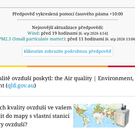
Předpověď vykreslená pomocí časového pásma +10:00
Nejnovější aktualizace předpovědi:
Wind
: před 19 hodinami
[6. srp 2026 4:54]
PM2.5 (Small particulate matter)
: před 11 hodinami
[6. srp 2026 13:06
kliknutím zobrazíte podrobnou předpověď
litě ovzduší poskytl:
the Air quality | Environment
t (
qld.gov.au
)
ích kvality ovzduší ve vašem
it do mapy s vlastní stanicí
ty ovzduší?