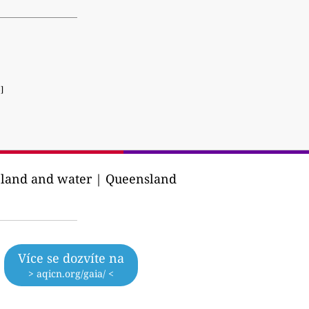
]
, land and water | Queensland
Více se dozvíte na
> aqicn.org/gaia/ <