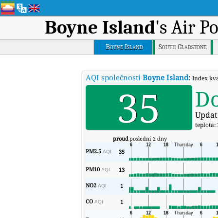
Boyne Island
's Air P
Boyne Island
South Gladstone
AQI společnosti
Boyne Island
:
Index kva
35
D
Updat
teplota:
proud
poslední 2 dny
PM2.5
35
AQI
PM10
13
AQI
NO2
1
AQI
CO
1
AQI