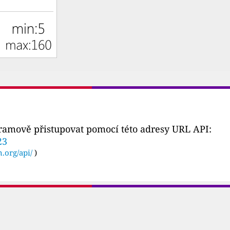
gramově přistupovat pomocí této adresy URL API:
23
n.org/api/
)