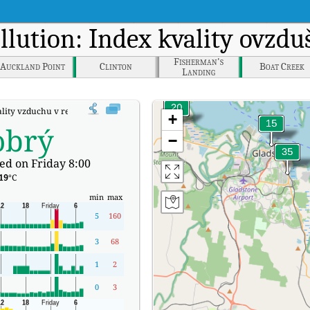
ollution: Index kvality ovzdu
Fisherman's
Auckland Point
Clinton
Boat Creek
Landing
lity vzduchu v reálném čase (AQI) společnosti Boyne Island.
+
obrý
−
ed on Friday 8:00
19
°C
min
max
5
160
3
68
1
2
0
3