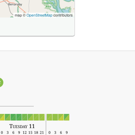
map ©
OpenStreetMap
contributors
2
Tuesday 11
0
3
6
9
12
15
18
21
0
3
6
9