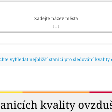
Zadejte název města
↓ ↓ ↓
te vyhledat nejbližší stanici pro sledování kvality 
tanicích kvality ovzdu