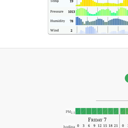
Temp
19
Pressure
1013
Humidity
78
Wind
2
PM
2.5
Friday 7
0
3
6
9
12
15
18
21
0
hodina