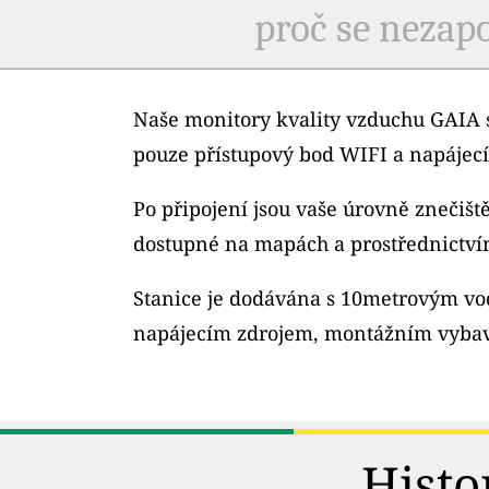
proč se nezapo
Naše monitory kvality vzduchu GAIA s
pouze přístupový bod WIFI a napájecí
Po připojení jsou vaše úrovně znečiš
dostupné na mapách a prostřednictví
Stanice je dodávána s 10metrovým v
napájecím zdrojem, montážním vybav
Histo