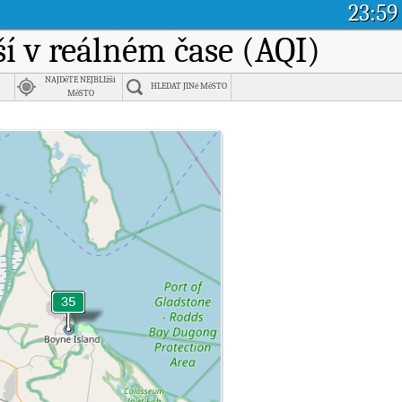
23:59
ší v reálném čase (AQI)
NAJDěTE NEJBLIžší
HLEDAT JINé MěSTO
MěSTO