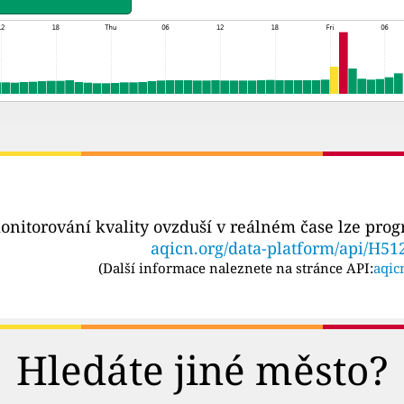
onitorování kvality ovzduší v reálném čase lze pro
aqicn.org/data-platform/api/H51
(
Další informace naleznete na stránce API:
aqic
Hledáte jiné město?