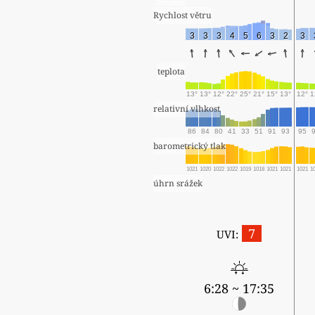
Rychlost větru
3
3
3
4
5
6
3
2
3
teplota
13°
13°
12°
22°
25°
21°
15°
13°
12°
1
relativní vlhkost
86
84
80
41
33
51
91
93
95
barometrický tlak
1021
1020
1022
1022
1019
1018
1021
1021
1021
1
úhrn srážek
7
UVI:
6:28 ~ 17:35