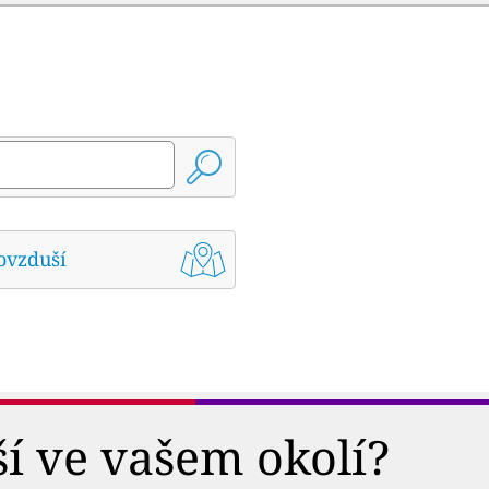
ovzduší
ší ve vašem okolí?