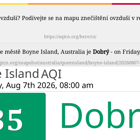
ovzduší? Podívejte se na mapu znečištění ovzduší v 
https://aqicn.org/here/cs/
ve městě Boyne Island, Australia je
Dobrý
- on Friday
aqicn.org/snapshot/australia/queensland/boyne-island/20260807-