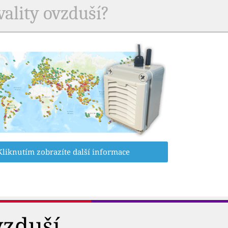
vality ovzduší?
Kliknutím zobrazíte další informace
vzduší