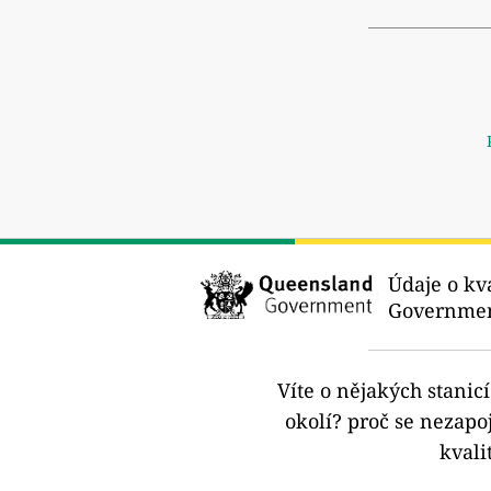
Údaje o kva
Governmen
Víte o nějakých stanic
okolí?
proč se nezapoj
kvali