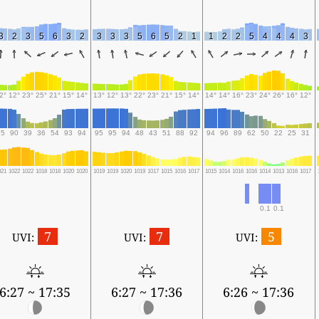
3
2
3
5
6
3
2
3
3
3
5
6
5
2
1
1
2
2
5
4
4
4
3
2°
12°
23°
25°
21°
15°
14°
13°
12°
13°
22°
23°
21°
15°
14°
14°
14°
16°
23°
24°
26°
16°
12°
95
90
39
36
54
93
94
95
95
94
48
43
51
88
92
94
96
89
62
50
22
25
31
021
1022
1022
1018
1018
1020
1020
1019
1019
1020
1019
1017
1015
1016
1017
1015
1014
1016
1016
1014
1013
1016
1017
0.1
0.1
7
7
5
UVI:
UVI:
UVI:
6:27 ~ 17:35
6:27 ~ 17:36
6:26 ~ 17:36