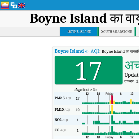
Boyne Island
का वाय
Boyne Island
South Gladstone
Boyne Island
का AQI
:
Boyne Island का वास्तवि
17
अच
Updat
तापमान:
2
मौजूदा
पिछले 2 दिन
PM2.5
17
AQI
PM10
10
AQI
NO2
1
AQI
CO
1
AQI