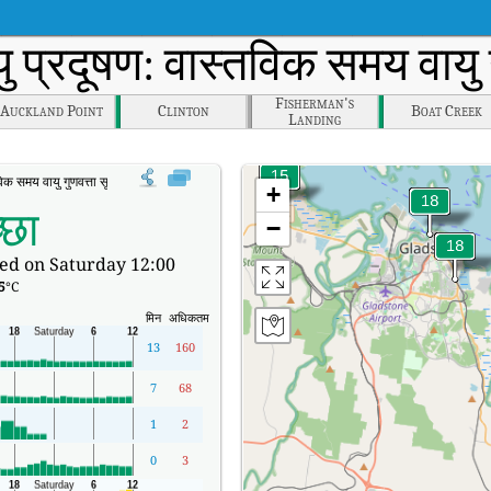
ु प्रदूषण: वास्तविक समय वायु
Fisherman's
Auckland Point
Clinton
Boat Creek
Landing
क समय वायु गुणवत्ता सूचकांक (AQI)।
+
्छा
−
ed on Saturday 12:00
5
°C
मिन
अधिकतम
13
160
7
68
1
2
0
3