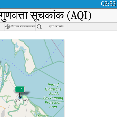
02:53
 गुणवत्ता सूचकांक (AQI)
निकटतम शहर का पता लगाएं
दूसरा शहर खोजें