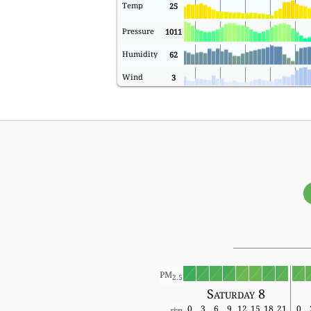
Temp
25
Pressure
1011
Humidity
62
Wind
3
PM
2.5
Saturday 8
0
3
6
9
12
15
18
21
0