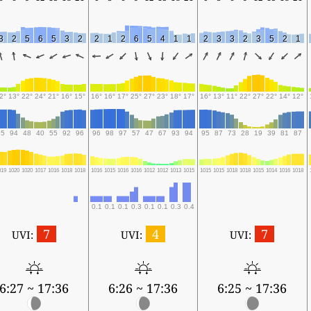
3
2
5
6
5
3
2
2
1
2
6
5
4
1
1
2
3
3
2
3
5
2
1
2°
13°
22°
24°
21°
16°
15°
16°
16°
17°
25°
27°
23°
18°
17°
16°
13°
11°
22°
27°
22°
14°
12°
95
94
48
40
55
92
96
96
98
97
57
47
67
93
94
95
87
73
28
19
39
81
87
019
1020
1020
1017
1016
1018
1018
1016
1015
1016
1016
1012
1012
1013
1015
1015
1015
1018
1018
1015
1014
1016
1018
0.1
0.1
0.1
0.3
0.1
0.1
0.3
0.4
7
4
7
UVI:
UVI:
UVI:
6:27 ~ 17:36
6:26 ~ 17:36
6:25 ~ 17:36