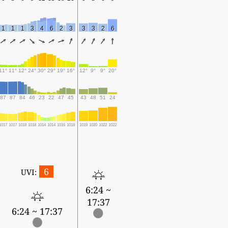
1
1
1
3
4
6
2
3
3
3
2
6
11°
11°
12°
24°
30°
29°
19°
16°
12°
9°
9°
20°
87
87
84
46
23
22
47
45
43
48
51
24
1017
1017
1018
1018
1014
1014
1016
1018
1019
1020
1022
1022
6
UVI:
6:24 ~
17:37
6:24 ~ 17:37