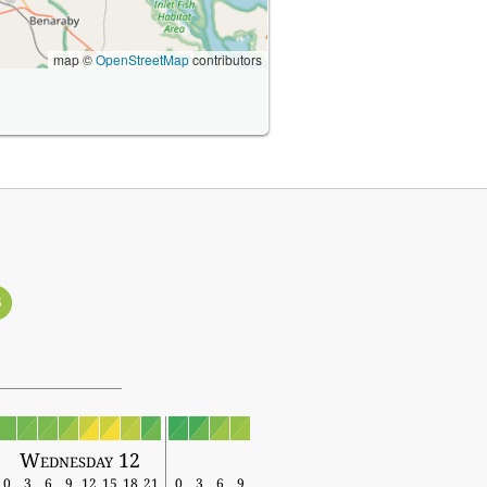
map ©
OpenStreetMap
contributors
3
Wednesday 12
0
3
6
9
12
15
18
21
0
3
6
9