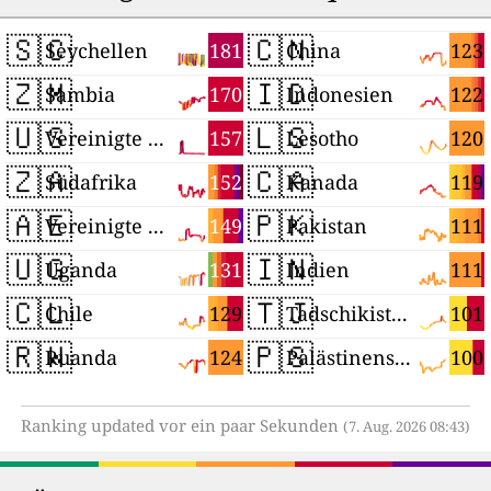
🇸🇨
🇨🇳
181
123
Seychellen
China
🇿🇲
🇮🇩
170
122
Sambia
Indonesien
🇺🇸
🇱🇸
157
120
Vereinigte Staaten
Lesotho
🇿🇦
🇨🇦
152
119
Südafrika
Kanada
🇦🇪
🇵🇰
149
111
Vereinigte Arabische Emirate
Pakistan
🇺🇬
🇮🇳
131
111
Uganda
Indien
🇨🇱
🇹🇯
129
101
Chile
Tadschikistan
🇷🇼
🇵🇸
124
100
Ruanda
Palästinensische Autonomiegebiete
Ranking updated vor ein paar Sekunden
(7. Aug. 2026 08:43)