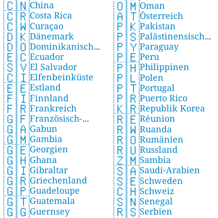
🇨🇳
🇴🇲
China
Oman
🇨🇷
🇦🇹
Costa Rica
Österreich
🇨🇼
🇵🇰
Curaçao
Pakistan
🇩🇰
🇵🇸
Dänemark
Palästinensische
🇩🇴
🇵🇾
Dominikanische
Paraguay
Autonomiegebiete
🇪🇨
🇵🇪
Ecuador
Republik
Peru
🇸🇻
🇵🇭
El Salvador
Philippinen
🇨🇮
🇵🇱
Elfenbeinküste
Polen
🇪🇪
🇵🇹
Estland
Portugal
🇫🇮
🇵🇷
Finnland
Puerto Rico
🇫🇷
🇰🇷
Frankreich
Republik Korea
🇬🇫
🇷🇪
Französisch-
Réunion
🇬🇦
🇷🇼
Gabun
Guayana
Ruanda
🇬🇲
🇷🇴
Gambia
Rumänien
🇬🇪
🇷🇺
Georgien
Russland
🇬🇭
🇿🇲
Ghana
Sambia
🇬🇮
🇸🇦
Gibraltar
Saudi-Arabien
🇬🇷
🇸🇪
Griechenland
Schweden
🇬🇵
🇨🇭
Guadeloupe
Schweiz
🇬🇹
🇸🇳
Guatemala
Senegal
🇬🇬
🇷🇸
Guernsey
Serbien