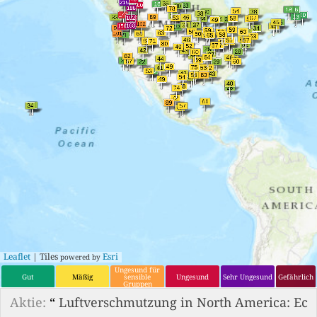
Leaflet
| Tiles
Esri
powered by
Ungesund für
Gut
Mäßig
sensible
Ungesund
Sehr Ungesund
Gefährlich
Gruppen
Aktie:
“
Luftverschmutzung in North America: Ec