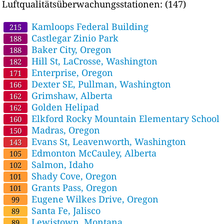
Luftqualitätsüberwachungsstationen:
(147)
Kamloops Federal Building
215
Castlegar Zinio Park
188
Baker City, Oregon
188
Hill St, LaCrosse, Washington
182
Enterprise, Oregon
171
Dexter SE, Pullman, Washington
166
Grimshaw, Alberta
162
Golden Helipad
162
Elkford Rocky Mountain Elementary School
160
Madras, Oregon
150
Evans St, Leavenworth, Washington
143
Edmonton McCauley, Alberta
105
Salmon, Idaho
102
Shady Cove, Oregon
101
Grants Pass, Oregon
101
Eugene Wilkes Drive, Oregon
99
Santa Fe, Jalisco
89
Lewistown, Montana
89