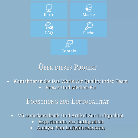
Karte
Maske
FAQ
Suche
Kontakt
Über dieses Projekt
Kontaktieren Sie Das World Air Quality Index Team
Presse Und Medien-Kit
Forschung zur Luftqualität
Wissensdatenbank Und Artikel Zur Luftqualität
Experimente zur Luftqualität
Analyse Von Luftgütesensoren