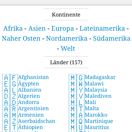
Kontinente
Afrika
-
Asien
-
Europa
-
Lateinamerika
-
Naher Osten
-
Nordamerika
-
Südamerika
-
Welt
Länder
(157)
🇦🇫
🇲🇬
Afghanistan
Madagaskar
🇪🇬
🇲🇼
Ägypten
Malawi
🇦🇱
🇲🇾
Albanien
Malaysia
🇩🇿
🇲🇻
Algerien
Malediven
🇦🇩
🇲🇱
Andorra
Mali
🇦🇷
🇲🇹
Argentinien
Malta
🇦🇲
🇲🇦
Armenien
Marokko
🇦🇿
🇲🇶
Aserbaidschan
Martinique
🇪🇹
🇲🇺
Äthiopien
Mauritius