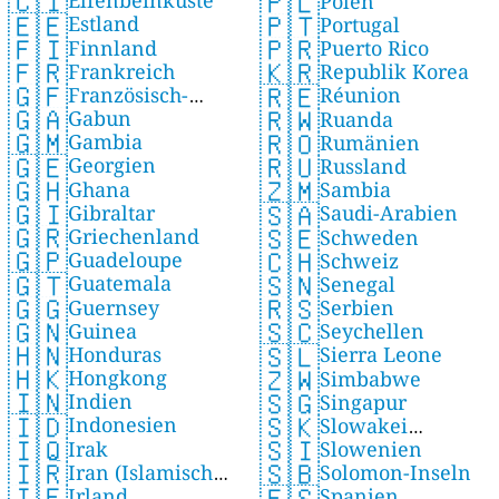
🇨🇮
🇵🇱
Elfenbeinküste
Polen
🇪🇪
🇵🇹
Estland
Portugal
🇫🇮
🇵🇷
Finnland
Puerto Rico
🇫🇷
🇰🇷
Frankreich
Republik Korea
🇬🇫
🇷🇪
Französisch-
Réunion
🇬🇦
🇷🇼
Gabun
Guayana
Ruanda
🇬🇲
🇷🇴
Gambia
Rumänien
🇬🇪
🇷🇺
Georgien
Russland
🇬🇭
🇿🇲
Ghana
Sambia
🇬🇮
🇸🇦
Gibraltar
Saudi-Arabien
🇬🇷
🇸🇪
Griechenland
Schweden
🇬🇵
🇨🇭
Guadeloupe
Schweiz
🇬🇹
🇸🇳
Guatemala
Senegal
🇬🇬
🇷🇸
Guernsey
Serbien
🇬🇳
🇸🇨
Guinea
Seychellen
🇭🇳
🇸🇱
Honduras
Sierra Leone
🇭🇰
🇿🇼
Hongkong
Simbabwe
🇮🇳
🇸🇬
Indien
Singapur
🇮🇩
🇸🇰
Indonesien
Slowakei
🇮🇶
🇸🇮
Irak
Slowenien
(Slowakische Republik)
🇮🇷
🇸🇧
Iran (Islamische
Solomon-Inseln
🇮🇪
🇪🇸
Irland
Republik)
Spanien