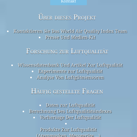
Kontakt
Über dieses Projekt
Kontaktieren Sie Das World Air Quality Index Team
Presse Und Medien-Kit
Forschung zur Luftqualität
Wissensdatenbank Und Artikel Zur Luftqualität
Experimente zur Luftqualität
Analyse Von Luftgütesensoren
Häufig gestellte Fragen
Daten zur Luftqualität
Berechnung Des Luftqualitätsindexes
Vorhersage Der Luftqualität
Produkte Zur Luftqualität
(Atemmasken, Messgeräte ...)