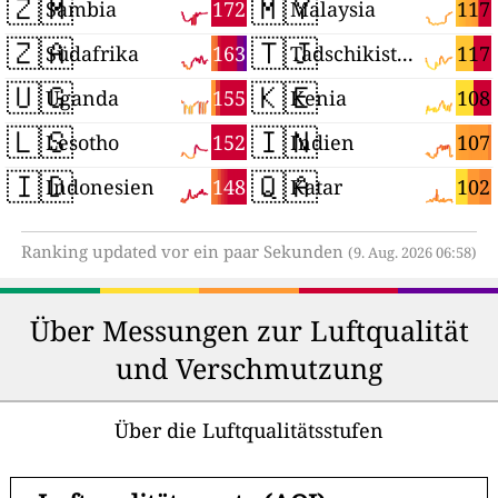
🇿🇲
🇲🇾
172
117
Sambia
Malaysia
🇿🇦
🇹🇯
163
117
Südafrika
Tadschikistan
🇺🇬
🇰🇪
155
108
Uganda
Kenia
🇱🇸
🇮🇳
152
107
Lesotho
Indien
🇮🇩
🇶🇦
148
102
Indonesien
Katar
Ranking updated vor ein paar Sekunden
(9. Aug. 2026 06:58)
Über Messungen zur Luftqualität
und Verschmutzung
Über die Luftqualitätsstufen