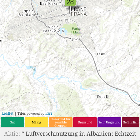
Leaflet
| Tiles
Esri
powered by
Ungesund für
Gut
Mäßig
sensible
Ungesund
Sehr Ungesund
Gefährlich
Gruppen
Aktie:
“
Luftverschmutzung in Albanien: Echtzeit