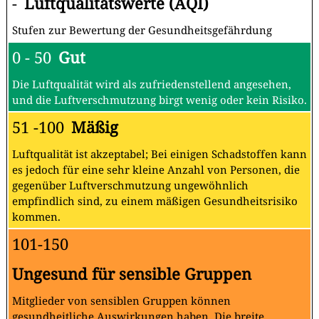
-
Luftqualitätswerte (AQI)
Stufen zur Bewertung der Gesundheitsgefährdung
0 - 50
Gut
Die Luftqualität wird als zufriedenstellend angesehen,
und die Luftverschmutzung birgt wenig oder kein Risiko.
51 -100
Mäßig
Luftqualität ist akzeptabel; Bei einigen Schadstoffen kann
es jedoch für eine sehr kleine Anzahl von Personen, die
gegenüber Luftverschmutzung ungewöhnlich
empfindlich sind, zu einem mäßigen Gesundheitsrisiko
kommen.
101-150
Ungesund für sensible Gruppen
Mitglieder von sensiblen Gruppen können
gesundheitliche Auswirkungen haben. Die breite