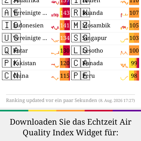
157
110
Südafrika
Indien
🇦🇪
🇷🇼
143
107
Vereinigte Arabische Emirate
Ruanda
🇮🇩
🇲🇿
141
105
Indonesien
Mosambik
🇺🇸
🇸🇬
134
103
Vereinigte Staaten
Singapur
🇶🇦
🇱🇸
130
100
Katar
Lesotho
🇵🇰
🇨🇦
120
99
Pakistan
Kanada
🇨🇳
🇵🇪
115
98
China
Peru
Ranking updated vor ein paar Sekunden
(8. Aug. 2026 17:27)
Downloaden Sie das Echtzeit Air
Quality Index Widget für: