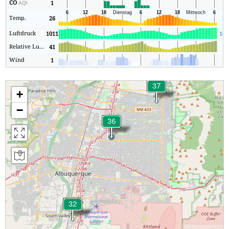
CO
1
1
AQI
Temp.
26
23
Luftdruck
1011
100
Relative Luftfeuchtigkeit
41
17
Wind
1
0
+
−