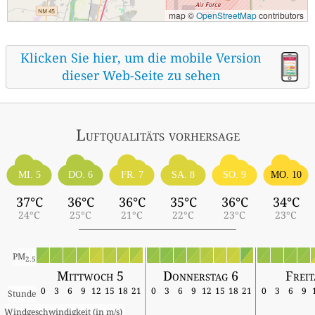
map ©
OpenStreetMap
contributors
Klicken Sie hier, um die mobile Version
dieser Web-Seite zu sehen
Luftqualitäts vorhersage
MI. 5
DO. 6
FR. 7
SA. 8
SO. 9
MO. 10
37°C
36°C
36°C
35°C
36°C
34°C
24°C
25°C
21°C
22°C
23°C
23°C
PM
2.5
Mittwoch 5
Donnerstag 6
Freit
0
3
6
9
12
15
18
21
0
3
6
9
12
15
18
21
0
3
6
9
Stunde
Windgeschwindigkeit (in m/s) 