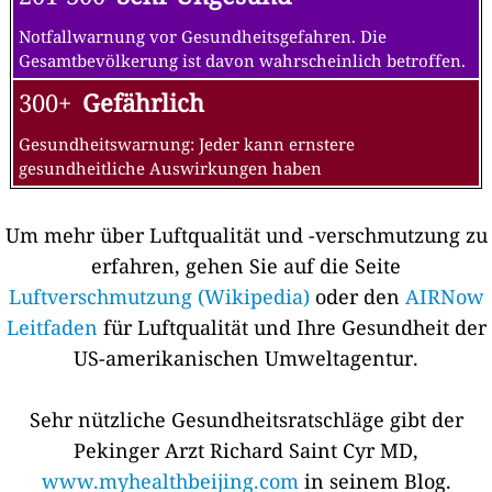
Notfallwarnung vor Gesundheitsgefahren. Die
Gesamtbevölkerung ist davon wahrscheinlich betroffen.
300+
Gefährlich
Gesundheitswarnung: Jeder kann ernstere
gesundheitliche Auswirkungen haben
Um mehr über Luftqualität und -verschmutzung zu
erfahren, gehen Sie auf die Seite
Luftverschmutzung (Wikipedia)
oder den
AIRNow
Leitfaden
für Luftqualität und Ihre Gesundheit der
US-amerikanischen Umweltagentur.
Sehr nützliche Gesundheitsratschläge gibt der
Pekinger Arzt Richard Saint Cyr MD,
www.myhealthbeijing.com
in seinem Blog.