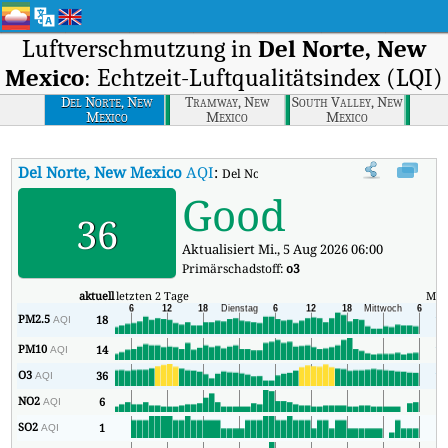
Luftverschmutzung in
Del Norte, New
Mexico
: Echtzeit-Luftqualitätsindex (LQI)
Del Norte, New
Tramway, New
South Valley, New
Mexico
Mexico
Mexico
Del Norte, New Mexico
AQI
:
Del Norte, New Mexico Echtzeit-Luftqual
Good
36
Aktualisiert Mi., 5 Aug 2026 06:00
Primärschadstoff:
o3
aktuell
letzten 2 Tage
Min
PM2.5
18
15
AQI
PM10
14
11
AQI
O3
36
15
AQI
NO2
6
2
AQI
SO2
1
1
AQI