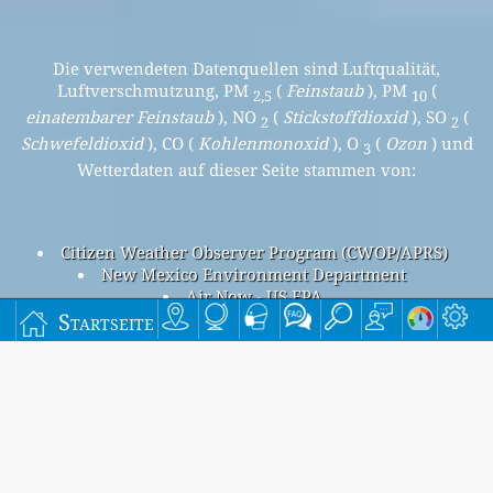
Die verwendeten Datenquellen sind Luftqualität,
Luftverschmutzung, PM
(
Feinstaub
), PM
(
2,5
10
einatembarer Feinstaub
), NO
(
Stickstoffdioxid
), SO
(
2
2
Schwefeldioxid
), CO (
Kohlenmonoxid
), O
(
Ozon
) und
3
Wetterdaten auf dieser Seite stammen von:
Citizen Weather Observer Program (CWOP/APRS)
New Mexico Environment Department
Air Now - US EPA
Luftverschmutzung in Del Norte, New Mexico, USA
Startseite
Beijing overall air quality index is 36
Beijing PM
(fine particulate matter) AQI is 18 - Beijing PM
2.5
10
(respirable particulate matter) AQI is 14 - Beijing NO
2
(nitrogen dioxide) AQI is 6 - Beijing SO
(sulfur dioxide) AQI is
2
1 - Beijing O
(ozone) AQI is 36 - Beijing CO (carbon monoxide)
3
AQI is 1 -