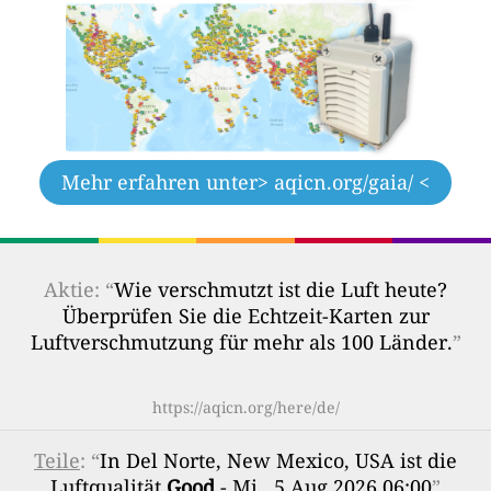
Mehr erfahren unter
> aqicn.org/gaia/ <
Aktie: “
Wie verschmutzt ist die Luft heute?
Überprüfen Sie die Echtzeit-Karten zur
Luftverschmutzung für mehr als 100 Länder.
”
https://aqicn.org/here/de/
Teile
: “
In Del Norte, New Mexico, USA ist die
Luftqualität
Good
- Mi., 5 Aug 2026 06:00
”