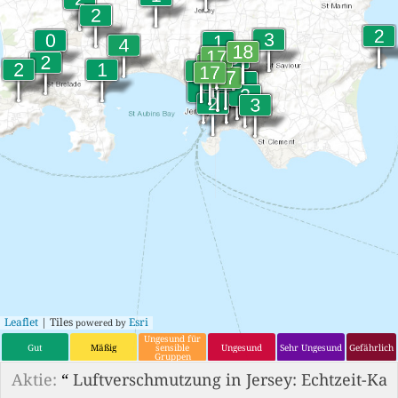
Leaflet
| Tiles
Esri
powered by
Ungesund für
Gut
Mäßig
sensible
Ungesund
Sehr Ungesund
Gefährlich
Gruppen
Aktie:
“
Luftverschmutzung in Jersey: Echtzeit-Ka