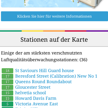
Klicken Sie hier für weitere Informationen
Stationen auf der Karte
Einige der am stärksten verschmutzten
Luftqualitätsüberwachungsstationen:
(36)
St Saviours Hill Guard house
18
Beresford Street (Calibration) New No 1
17
Queens Round Roundabout
17
Gloucester Street
17
helvetia school
15
Howard Davis Farm
15
Victoria Avenue East
5