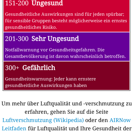
151-200
Ungesund
Gesundheitliche Auswirkungen sind für jeden spürbar;
für sensible Gruppen besteht möglicherweise ein ernstes
gesundheitliches Risiko.
201-300
Sehr Ungesund
Notfallwarnung vor Gesundheitsgefahren. Die
Gesamtbevölkerung ist davon wahrscheinlich betroffen.
300+
Gefährlich
Gesundheitswarnung: Jeder kann ernstere
gesundheitliche Auswirkungen haben
Um mehr über Luftqualität und -verschmutzung zu
erfahren, gehen Sie auf die Seite
Luftverschmutzung (Wikipedia)
oder den
AIRNow
Leitfaden
für Luftqualität und Ihre Gesundheit der