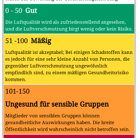
0 - 50
Gut
Die Luftqualität wird als zufriedenstellend angesehen,
und die Luftverschmutzung birgt wenig oder kein Risiko.
51 -100
Mäßig
Luftqualität ist akzeptabel; Bei einigen Schadstoffen kann
es jedoch für eine sehr kleine Anzahl von Personen, die
gegenüber Luftverschmutzung ungewöhnlich
empfindlich sind, zu einem mäßigen Gesundheitsrisiko
kommen.
101-150
Ungesund für sensible Gruppen
Mitglieder von sensiblen Gruppen können
gesundheitliche Auswirkungen haben. Die breite
Öffentlichkeit wird wahrscheinlich nicht betroffen sein.