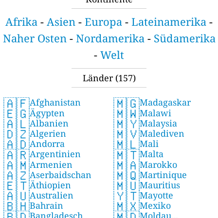
Afrika
-
Asien
-
Europa
-
Lateinamerika
-
Naher Osten
-
Nordamerika
-
Südamerika
-
Welt
Länder
(157)
🇦🇫
🇲🇬
Afghanistan
Madagaskar
🇪🇬
🇲🇼
Ägypten
Malawi
🇦🇱
🇲🇾
Albanien
Malaysia
🇩🇿
🇲🇻
Algerien
Malediven
🇦🇩
🇲🇱
Andorra
Mali
🇦🇷
🇲🇹
Argentinien
Malta
🇦🇲
🇲🇦
Armenien
Marokko
🇦🇿
🇲🇶
Aserbaidschan
Martinique
🇪🇹
🇲🇺
Äthiopien
Mauritius
🇦🇺
🇾🇹
Australien
Mayotte
🇧🇭
🇲🇽
Bahrain
Mexiko
🇧🇩
🇲🇩
Bangladesch
Moldau