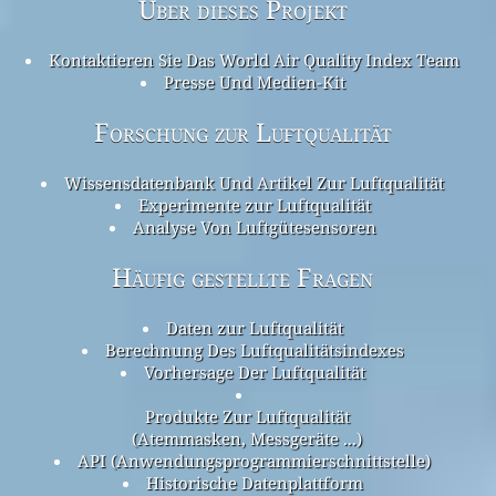
Über dieses Projekt
Kontaktieren Sie Das World Air Quality Index Team
Presse Und Medien-Kit
Forschung zur Luftqualität
Wissensdatenbank Und Artikel Zur Luftqualität
Experimente zur Luftqualität
Analyse Von Luftgütesensoren
Häufig gestellte Fragen
Daten zur Luftqualität
Berechnung Des Luftqualitätsindexes
Vorhersage Der Luftqualität
Produkte Zur Luftqualität
(Atemmasken, Messgeräte ...)
API (Anwendungsprogrammierschnittstelle)
Historische Datenplattform