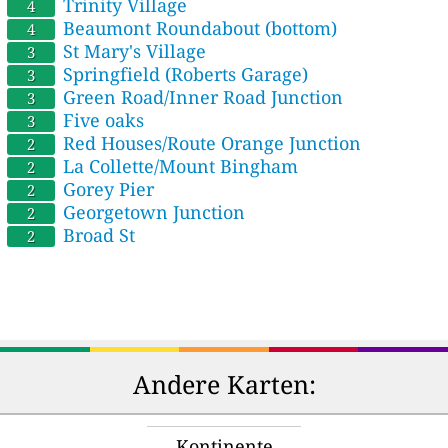
Trinity Village
4
Beaumont Roundabout (bottom)
4
St Mary's Village
3
Springfield (Roberts Garage)
3
Green Road/Inner Road Junction
3
Five oaks
3
Red Houses/Route Orange Junction
2
La Collette/Mount Bingham
2
Gorey Pier
2
Georgetown Junction
2
Broad St
2
Andere Karten:
Kontinente