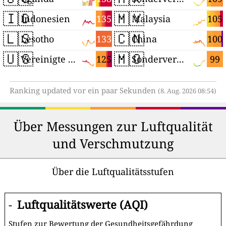
🇮🇩
🇲🇾
135
105
Indonesien
Malaysia
🇱🇸
🇨🇳
133
100
Lesotho
China
🇺🇸
🇲🇴
125
99
Vereinigte Staaten
Sonderverwaltungsregion Macau
Ranking updated vor ein paar Sekunden
(8. Aug. 2026 08:54)
Über Messungen zur Luftqualität
und Verschmutzung
Über die Luftqualitätsstufen
-
Luftqualitätswerte (AQI)
Stufen zur Bewertung der Gesundheitsgefährdung