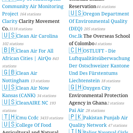
Community Air Monitoring
Reservation
44 stations
🇺🇸
Project
Oregon Department
164 stations
Clarity
Clarity Movement
Of Environmental Quality
Co.
(DEQ)
3118 stations
205 stations
🇺🇸
Clean Air Carolina
Osc.lk
The Overseas School
of Colombo
102 stations
4 stations
🇧🇷
🇨🇭
Clean Air For All
OSTLUFT - Die
African Cities | AirQo
Luftqualitätsüberwachung
843
Der Ostschweizer Kantone
stations
🇬🇧
Clean Air
Und Des Fürstentums
Nottingham
Liechtenstein
13 stations
18 stations
🇺🇸
🇬🇭
Clean Air Now
Oxygen City
Kansas (CANK)
Environmental Protection
34 stations
🇺🇸
CleanAIRE NC
Agency in Ghana
193
2 stations
Pai Air
stations
28 stations
🇹🇭
🇵🇰
Cmu Ccdc
Pakistan Punjab Air
3433 stations
🇺🇸
College Of Food
Quality Network
47 stations
🇮🇳
Agricultural and Natural
Paljor Naygyal Girls