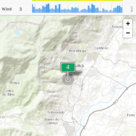
5
3
Wind
0
+
−