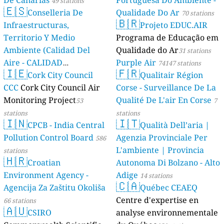
De Canarias
Portuguesa Do Ambiente -
49 stations
🇪🇸
Conselleria De
Qualidade Do Ar
70 stations
🇧🇷
Infraestructuras,
Projeto EDUC.AIR
Territorio Y Medio
Programa de Educação em
Ambiente (Calidad Del
Qualidade do Ar
31 stations
Aire - CALIDAD
Purple Air
74147 stations
🇮🇪
🇫🇷
AMBIENTAL)
Cork City Council
Qualitair Région
23 stations
CCC
Cork City Council Air
Corse - Surveillance De La
Monitoring Project
Qualité De L'air En Corse
53
7
stations
stations
🇮🇳
🇮🇹
CPCB - India Central
Qualità Dell’aria |
Pollution Control Board
Agenzia Provinciale Per
586
L'ambiente | Provincia
stations
🇭🇷
Croatian
Autonoma Di Bolzano - Alto
Environment Agency -
Adige
14 stations
🇨🇦
Agencija Za Zaštitu Okoliša
Québec CEAEQ
Centre d'expertise en
66 stations
🇦🇺
CSIRO
analyse environnementale