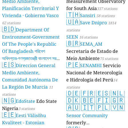
Medio Ambiente,
measurement Observatory
Planificación Territorial Y
for South Asia
337 stations
🇹🇭
Vivienda · Gobierno Vasco
Sansiri
58 stations
🇺🇦
Save Dnipro
62 stations
1814
🇧🇩
Department Of
stations
Environment-Government
SEEN
16 stations
🇧🇷
Of The People's Republic
SEMA_AM
Of Bangladesh পরিবেশ
Secretaria de Estado de
অধিদপ্তর-গণপ্রজাতন্ত্রী বাংলাদেশ সরকার
Meio Ambiente
75 stations
🇪🇸
🇵🇪
Direccion General
SENAMHI
Servicio
17 stations
Medio Ambiente,
Nacional de Meteorología
Comunidad Autónoma De
e Hidrología del Perú
14
La Región De Murcia
11
stations
🇩🇪
🇫🇷
🇪🇸
🇳🇱
stations
🇳🇬
🇩🇰
🇧🇪
🇫🇮
🇬🇷
EdoState
Edo State
🇦🇺
🇮🇹
🇵🇱
🇻🇳
Nigeria
3 stations
🇪🇪
Eesti Välisõhu
Sensor Community
Kvaliteet - Estonian
formerly