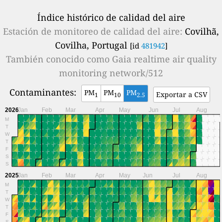
Índice histórico de calidad del aire
Estación de monitoreo de calidad del aire:
Covilhã,
Covilha, Portugal
[id
481942
]
También conocido como
Gaia realtime air quality
monitoring network/512
Contaminantes:
PM
PM
PM
Exportar a CSV
1
10
2.5
2026
Jan
Feb
Mar
Apr
May
Jun
Jul
Aug
M
T
W
T
F
S
S
2025
Jan
Feb
Mar
Apr
May
Jun
Jul
Aug
M
T
W
T
F
S