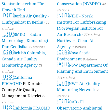
Staatsministerium Für
Conservation (NYSDEC)
42
Umwelt Und
stations
🇩🇪
🇳🇴
Berlin Air Quality -
Verbraucherschutz) - LfU
NILU - Norsk
(Luftqualität In Berlin)
Institutt For Luftforskning
46 stations
14
(Norwegian Institute For
stations
🇮🇩
BMKG | Badan
Air Research)
77 stations
Meteorologi, Klimatologi
Northwest Clean Air
Dan Geofisika
Agency
29 stations
7 stations
🇨🇦
🇨🇦
British Columbia,
Nova Scotia
Canada Air Quality
Environment
9 stations
🇦🇺
Monitoring Agency
NSW Department Of
78
Planning And Environment
stations
🇺🇸
California
131 stations
🇨🇦
EDCAQMD
El Dorado
NWT Air Quality
County Air Quality
Monitoring Network
7
Management District
75
stations
🇨🇴
OAB - El
stations
🇺🇸
California FRAQMD
Observatorio Ambiental