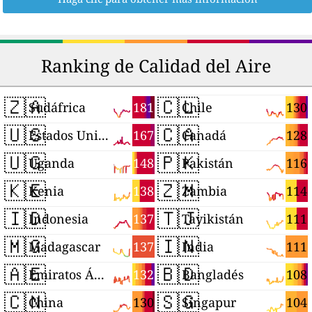
Ranking de Calidad del Aire
🇿🇦
🇨🇱
181
130
Sudáfrica
Chile
🇺🇸
🇨🇦
167
128
Estados Unidos
Canadá
🇺🇬
🇵🇰
148
116
Uganda
Pakistán
🇰🇪
🇿🇲
138
114
Kenia
Zambia
🇮🇩
🇹🇯
137
111
Indonesia
Tayikistán
🇲🇬
🇮🇳
137
111
Madagascar
India
🇦🇪
🇧🇩
132
108
Emiratos Árabes Unidos
Bangladés
🇨🇳
🇸🇬
130
104
China
Singapur