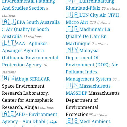
Environmental Planning
Luftreinhaltung
And Studies Section
Rheinland-Pfalz
8
25 stations
🇺🇦
LUN City Air (ЛУН
stations
🇦🇺
EPA South Australia
Місто Air)
210 stations
🇫🇷
:: Air Quality In South
Madininair La
Australia
Qualité De L’air En
11 stations
🇱🇹
AAA - Aplinkos
Martinique
7 stations
🇲🇾
Apsaugos Agentūra
Malaysia
(Lithuania Environmental
Department Of
Protection Agency
Environment (DOE); Air
16
Polluant Index
stations
🇳🇬
Abuja SERLCAR
Management System
66
🇺🇸
Space Environment
Massachusetts
stations
Research Laboratory,
MASSDEP
Massachusetts
Center for Atmospheric
Department of
Research, Abuja
Environmental
1 stations
🇦🇪
AED - Environment
Protection
98 stations
🇪🇸
Agency – Abu Dhabi ( هيئة
Medi Ambient.