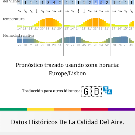
del Viento
1
1
1
1
1
3
4
2
1
1
1
1
2
4
5
2
1
1
1
1
temperatura
14°
13°
13°
21°
30°
33°
31°
20°
15°
14°
14°
22°
31°
33°
31°
21°
17°
16°
15°
23°
Humedad relativa
79
78
71
41
22
18
23
54
72
77
73
45
25
20
24
52
70
76
78
45
Pronóstico trazado usando zona horaria:
Europe/Lisbon
🇬🇧
Traducción para otros idiomas:
Datos Históricos De La Calidad Del Aire.