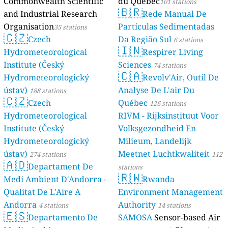
Commonwealth Scientific
du Québec
101 stations
🇧🇷
and Industrial Research
Rede Manual De
Organisation
Partículas Sedimentadas
35 stations
🇨🇿
Czech
Da Região Sul
6 stations
🇮🇳
Hydrometeorological
Respirer Living
Institute (Český
Sciences
74 stations
🇨🇦
Hydrometeorologický
Revolv'Air, Outil De
ústav)
Analyse De L'air Du
188 stations
🇨🇿
Czech
Québec
126 stations
Hydrometeorological
RIVM - Rijksinstituut Voor
Institute (Český
Volksgezondheid En
Hydrometeorologický
Milieum, Landelijk
ústav)
Meetnet Luchtkwaliteit
274 stations
112
🇦🇩
Departament De
stations
🇷🇼
Medi Ambient D'Andorra -
Rwanda
Qualitat De L'Aire A
Environment Management
Andorra
Authority
4 stations
14 stations
🇪🇸
Departamento De
SAMOSA
Sensor-based Air