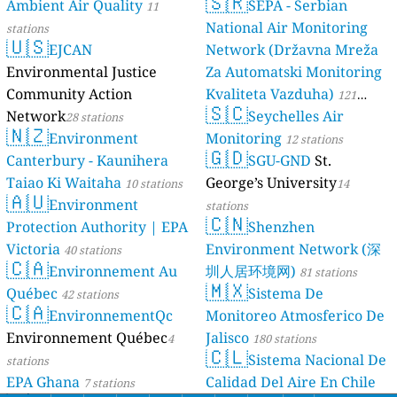
🇸🇷
Ambient Air Quality
luftdaten.info
SEPA - Serbian
11
35808 stations
National Air Monitoring
stations
🇺🇸
EJCAN
Network (Državna Mreža
Environmental Justice
Za Automatski Monitoring
Community Action
Kvaliteta Vazduha)
121
🇸🇨
Network
Seychelles Air
28 stations
stations
🇳🇿
Environment
Monitoring
12 stations
🇬🇩
Canterbury - Kaunihera
SGU-GND
St.
Taiao Ki Waitaha
George’s University
10 stations
14
🇦🇺
Environment
stations
🇨🇳
Protection Authority | EPA
Shenzhen
Victoria
Environment Network (深
40 stations
🇨🇦
Environnement Au
圳人居环境网)
81 stations
🇲🇽
Québec
Sistema De
42 stations
🇨🇦
EnvironnementQc
Monitoreo Atmosferico De
Environnement Québec
Jalisco
4
180 stations
🇨🇱
Sistema Nacional De
stations
EPA Ghana
Calidad Del Aire En Chile
7 stations