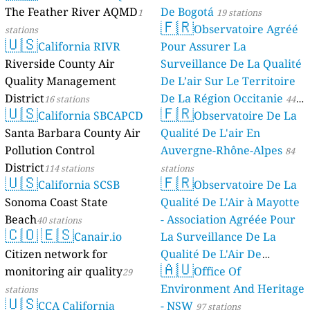
The Feather River AQMD
De Bogotá
1
19 stations
🇫🇷
Observatoire Agréé
stations
🇺🇸
California RIVR
Pour Assurer La
Riverside County Air
Surveillance De La Qualité
Quality Management
De L’air Sur Le Territoire
District
De La Région Occitanie
16 stations
44
🇺🇸
🇫🇷
California SBCAPCD
Observatoire De La
stations
Santa Barbara County Air
Qualité De L'air En
Pollution Control
Auvergne-Rhône-Alpes
84
District
114 stations
stations
🇺🇸
🇫🇷
California SCSB
Observatoire De La
Sonoma Coast State
Qualité De L'Air à Mayotte
Beach
- Association Agréée Pour
40 stations
🇨🇴
🇪🇸
Canair.io
La Surveillance De La
Citizen network for
Qualité De L'Air De
🇦🇺
monitoring air quality
Mayotte
Office Of
29
4 stations
Environment And Heritage
stations
🇺🇸
CCA California
- NSW
97 stations