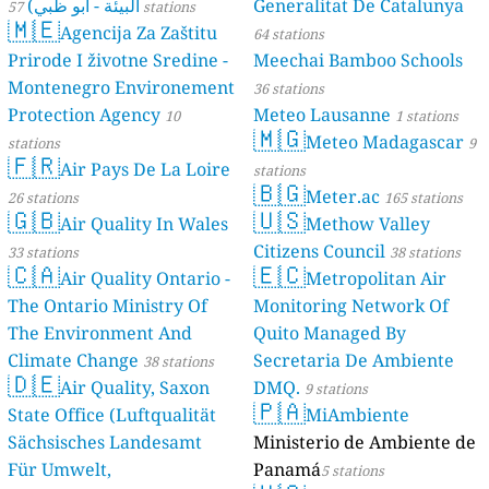
البيئة - أبو ظبي)
Generalitat De Catalunya
57 stations
🇲🇪
Agencija Za Zaštitu
64 stations
Prirode I životne Sredine -
Meechai Bamboo Schools
Montenegro Environement
36 stations
Protection Agency
Meteo Lausanne
10
1 stations
🇲🇬
Meteo Madagascar
stations
9
🇫🇷
Air Pays De La Loire
stations
🇧🇬
Meter.ac
26 stations
165 stations
🇬🇧
🇺🇸
Air Quality In Wales
Methow Valley
Citizens Council
33 stations
38 stations
🇨🇦
🇪🇨
Air Quality Ontario -
Metropolitan Air
The Ontario Ministry Of
Monitoring Network Of
The Environment And
Quito Managed By
Climate Change
Secretaria De Ambiente
38 stations
🇩🇪
Air Quality, Saxon
DMQ.
9 stations
🇵🇦
State Office (Luftqualität
MiAmbiente
Sächsisches Landesamt
Ministerio de Ambiente de
Für Umwelt,
Panamá
5 stations