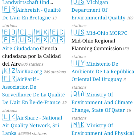
🇺🇸
Landwirtschaft Und
Michigan
🇫🇷
Geologie)
Airbreizh - Qualité
Department Of
50 stations
De L'air En Bretagne
Environmental Quality
13
109
stations
stations
🇧🇴
🇨🇱
🇲🇽
🇪🇨
🇺🇸
Mid-Ohio MORPC
🇵🇪
🇺🇸
🇲🇽
🇦🇷
Mid-Ohio Regional
Aire Ciudadano
Ciencia
Planning Commission
150
ciudadana por la Calidad
stations
🇺🇾
del Aire
Ministerio De
806 stations
🇰🇿
AirKaz.org
Ambiente De La República
249 stations
🇫🇷
AirParif -
Oriental Del Uruguay
6
Association De
stations
🇶🇦
Surveillance De La Qualité
Ministry Of
De L'air En Île-de-France
Environment And Climate
39
Change, State Of Qatar
stations
16
🇱🇰
AirShare - National
stations
🇲🇰
Air Quality Network, Sri
Ministry Of
Lanka
Environment And Physical
569504 stations