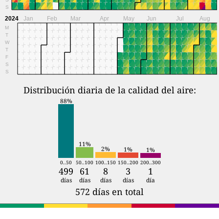
S
2024
Jan
Feb
Mar
Apr
May
Jun
Jul
Aug
M
T
W
T
F
S
S
Distribución diaria de la calidad del aire:
88%
11%
2%
1%
1%
0..50
50..100
100..150
150..200
200..300
499
61
8
3
1
días
días
días
días
día
572 días en total