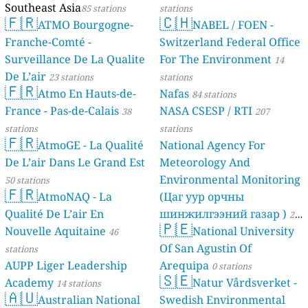
Southeast Asia
85 stations
stations
🇫🇷
🇨🇭
ATMO Bourgogne-
NABEL / FOEN -
Franche-Comté -
Switzerland Federal Office
Surveillance De La Qualite
For The Environment
14
De L’air
23 stations
stations
🇫🇷
Atmo En Hauts-de-
Nafas
84 stations
France - Pas-de-Calais
NASA CSESP / RTI
38
207
stations
stations
🇫🇷
AtmoGE - La Qualité
National Agency For
De L’air Dans Le Grand Est
Meteorology And
Environmental Monitoring
50 stations
🇫🇷
AtmoNAQ - La
(Цаг уур орчны
Qualité De L’air En
шинжилгээний газар )
21
🇵🇪
Nouvelle Aquitaine
National University
46
stations
Of San Agustin Of
stations
AUPP Liger Leadership
Arequipa
0 stations
🇸🇪
Academy
Natur Vårdsverket -
14 stations
🇦🇺
Australian National
Swedish Environmental