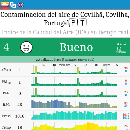
Contaminación del aire de Covilhã, Covilha,
🇵🇹
Portugal
Índice de la Calidad del Aire (ICA) en tiempo real
Bueno
4
trend
actualizado hace 5 minutos (
)
jueves 6:34
6
12
18
miércoles
6
12
18
jueves
6
39
PM
4
2.5
0
9
PM
1
10
0
23
PM
0
1
0
85
46
R.H.
42
1017
1016
Press
1012
24
18
Temp
12