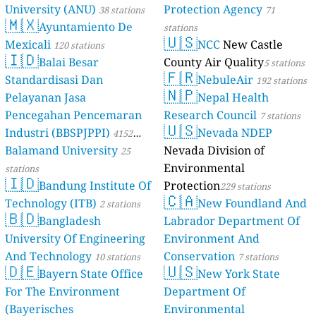
University (ANU)
Protection Agency
38 stations
71
🇲🇽
Ayuntamiento De
stations
🇺🇸
Mexicali
NCC
New Castle
120 stations
🇮🇩
Balai Besar
County Air Quality
5 stations
🇫🇷
Standardisasi Dan
NebuleAir
192 stations
🇳🇵
Pelayanan Jasa
Nepal Health
Pencegahan Pencemaran
Research Council
7 stations
🇺🇸
Industri (BBSPJPPI)
Nevada NDEP
4152
Balamand University
Nevada Division of
stations
25
Environmental
stations
🇮🇩
Bandung Institute Of
Protection
229 stations
🇨🇦
Technology (ITB)
New Foundland And
2 stations
🇧🇩
Bangladesh
Labrador Department Of
University Of Engineering
Environment And
And Technology
Conservation
10 stations
7 stations
🇩🇪
🇺🇸
Bayern State Office
New York State
For The Environment
Department Of
(Bayerisches
Environmental