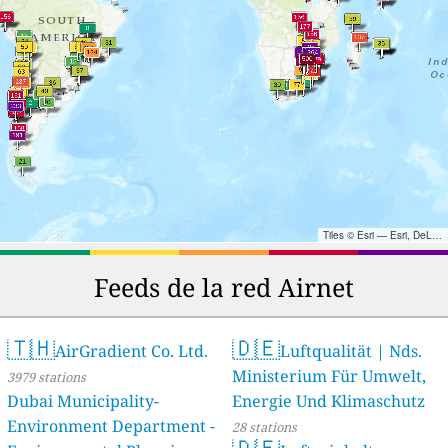
Tiles © Esri — Esri, DeLorme, NAVTEQ, TomTom, Intermap, iPC, USGS, FAO, NPS, NRCAN, GeoBase, Kadaster NL, Ordnance Survey, Esri Japan, METI, Esri China (Hong Kong), and the GIS User Community
Feeds de la red Airnet
🇹🇭
🇩🇪
AirGradient Co. Ltd.
Luftqualität | Nds.
Ministerium Für Umwelt,
3979 stations
Dubai Municipality-
Energie Und Klimaschutz
Environment Department -
28 stations
🇩🇪