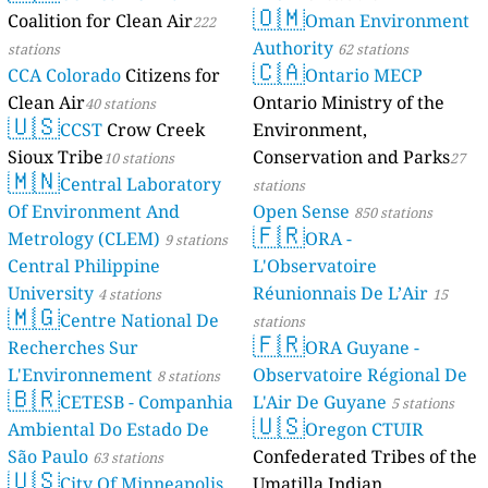
🇴🇲
Coalition for Clean Air
Oman Environment
222
Authority
stations
62 stations
🇨🇦
CCA Colorado
Citizens for
Ontario MECP
Clean Air
Ontario Ministry of the
40 stations
🇺🇸
CCST
Crow Creek
Environment,
Sioux Tribe
Conservation and Parks
10 stations
27
🇲🇳
Central Laboratory
stations
Of Environment And
Open Sense
850 stations
🇫🇷
Metrology (CLEM)
ORA -
9 stations
Central Philippine
L'Observatoire
University
Réunionnais De L’Air
4 stations
15
🇲🇬
Centre National De
stations
🇫🇷
Recherches Sur
ORA Guyane -
L'Environnement
Observatoire Régional De
8 stations
🇧🇷
CETESB - Companhia
L'Air De Guyane
5 stations
🇺🇸
Ambiental Do Estado De
Oregon CTUIR
São Paulo
Confederated Tribes of the
63 stations
🇺🇸
City Of Minneapolis
Umatilla Indian