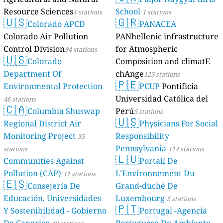
Resource Sciences
School
1 stations
1 stations
🇺🇸
🇬🇷
Colorado APCD
PANACEA
Colorado Air Pollution
PANhellenic infrastructure
Control Division
for Atmospheric
94 stations
🇺🇸
Colorado
Composition and climatE
Department Of
chAnge
123 stations
🇵🇪
Environmental Protection
PCUP
Pontificia
Universidad Católica del
46 stations
🇨🇦
Columbia Shuswap
Perú
5 stations
🇺🇸
Regional District Air
Physicians For Social
Monitoring Project
Responsibility
35
Pennsylvania
stations
114 stations
🇱🇺
Communities Against
Portail De
Pollution (CAP)
L'Environnement Du
11 stations
🇪🇸
Consejería De
Grand-duché De
Educación, Universidades
Luxembourg
5 stations
🇵🇹
Y Sostenibilidad - Gobierno
Portugal -Agencia