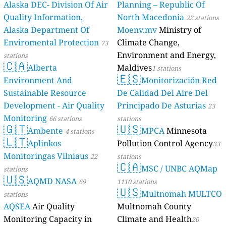
Alaska DEC- Division Of Air
Planning – Republic Of
Quality Information,
North Macedonia
22 stations
Alaska Department Of
Moenv.mv
Ministry of
Enviromental Protection
Climate Change,
73
Environment and Energy,
stations
🇨🇦
Alberta
Maldives
1 stations
🇪🇸
Environment And
Monitorización Red
Sustainable Resource
De Calidad Del Aire Del
Development - Air Quality
Principado De Asturias
23
Monitoring
66 stations
stations
🇬🇹
🇺🇸
Ambente
MPCA
Minnesota
4 stations
🇱🇹
Aplinkos
Pollution Control Agency
33
Monitoringas Vilniaus
22
stations
🇨🇦
MSC / UNBC AQMap
stations
🇺🇸
AQMD NASA
69
1110 stations
🇺🇸
Multnomah MULTCO
stations
AQSEA
Air Quality
Multnomah County
Monitoring Capacity in
Climate and Health
20