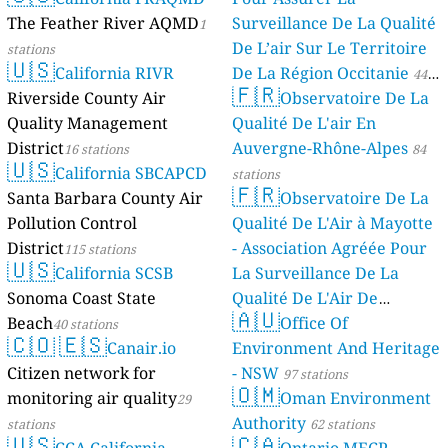
The Feather River AQMD
Surveillance De La Qualité
1
De L’air Sur Le Territoire
stations
🇺🇸
California RIVR
De La Région Occitanie
44
🇫🇷
Riverside County Air
Observatoire De La
stations
Quality Management
Qualité De L'air En
District
Auvergne-Rhône-Alpes
16 stations
84
🇺🇸
California SBCAPCD
stations
🇫🇷
Santa Barbara County Air
Observatoire De La
Pollution Control
Qualité De L'Air à Mayotte
District
- Association Agréée Pour
115 stations
🇺🇸
California SCSB
La Surveillance De La
Sonoma Coast State
Qualité De L'Air De
🇦🇺
Beach
Mayotte
Office Of
40 stations
4 stations
🇨🇴
🇪🇸
Canair.io
Environment And Heritage
Citizen network for
- NSW
97 stations
🇴🇲
monitoring air quality
Oman Environment
29
Authority
stations
62 stations
🇺🇸
🇨🇦