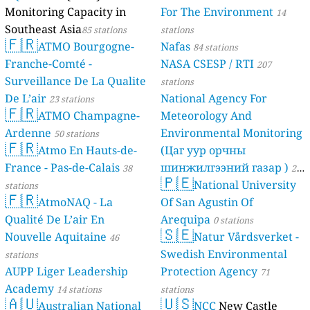
Monitoring Capacity in
For The Environment
14
Southeast Asia
85 stations
stations
🇫🇷
ATMO Bourgogne-
Nafas
84 stations
Franche-Comté -
NASA CSESP / RTI
207
Surveillance De La Qualite
stations
De L’air
National Agency For
23 stations
🇫🇷
ATMO Champagne-
Meteorology And
Ardenne
Environmental Monitoring
50 stations
🇫🇷
Atmo En Hauts-de-
(Цаг уур орчны
France - Pas-de-Calais
шинжилгээний газар )
38
21
🇵🇪
National University
stations
stations
🇫🇷
AtmoNAQ - La
Of San Agustin Of
Qualité De L’air En
Arequipa
0 stations
🇸🇪
Nouvelle Aquitaine
Natur Vårdsverket -
46
Swedish Environmental
stations
AUPP Liger Leadership
Protection Agency
71
Academy
14 stations
stations
🇦🇺
🇺🇸
Australian National
NCC
New Castle