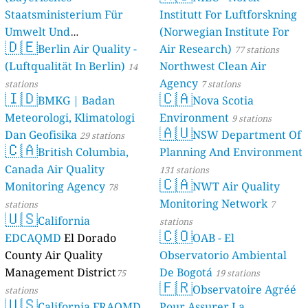
Staatsministerium Für
Institutt For Luftforskning
Umwelt Und
(Norwegian Institute For
🇩🇪
Berlin Air Quality -
Verbraucherschutz) - LfU
Air Research)
77 stations
(Luftqualität In Berlin)
Northwest Clean Air
46 stations
14
Agency
stations
7 stations
🇮🇩
🇨🇦
BMKG | Badan
Nova Scotia
Meteorologi, Klimatologi
Environment
9 stations
🇦🇺
Dan Geofisika
NSW Department Of
29 stations
🇨🇦
British Columbia,
Planning And Environment
Canada Air Quality
131 stations
🇨🇦
Monitoring Agency
NWT Air Quality
78
Monitoring Network
stations
7
🇺🇸
California
stations
🇨🇴
EDCAQMD
El Dorado
OAB - El
County Air Quality
Observatorio Ambiental
Management District
De Bogotá
75
19 stations
🇫🇷
Observatoire Agréé
stations
🇺🇸
California FRAQMD
Pour Assurer La