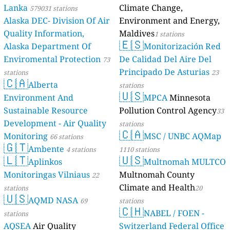
Lanka
Climate Change,
579031 stations
Alaska DEC- Division Of Air
Environment and Energy,
Quality Information,
Maldives
1 stations
🇪🇸
Alaska Department Of
Monitorización Red
Enviromental Protection
De Calidad Del Aire Del
73
Principado De Asturias
stations
23
🇨🇦
Alberta
stations
🇺🇸
Environment And
MPCA
Minnesota
Sustainable Resource
Pollution Control Agency
33
Development - Air Quality
stations
🇨🇦
Monitoring
MSC / UNBC AQMap
66 stations
🇬🇹
Ambente
4 stations
1110 stations
🇱🇹
🇺🇸
Aplinkos
Multnomah MULTCO
Monitoringas Vilniaus
Multnomah County
22
Climate and Health
stations
20
🇺🇸
AQMD NASA
69
stations
🇨🇭
NABEL / FOEN -
stations
AQSEA
Air Quality
Switzerland Federal Office