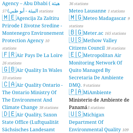
Agency – Abu Dhabi ( هيئة
36 stations
البيئة - أبو ظبي)
Meteo Lausanne
57 stations
1 stations
🇲🇪
🇲🇬
Agencija Za Zaštitu
Meteo Madagascar
9
Prirode I životne Sredine -
stations
🇧🇬
Montenegro Environement
Meter.ac
165 stations
🇺🇸
Protection Agency
Methow Valley
10
Citizens Council
stations
38 stations
🇫🇷
🇪🇨
Air Pays De La Loire
Metropolitan Air
Monitoring Network Of
26 stations
🇬🇧
Air Quality In Wales
Quito Managed By
Secretaria De Ambiente
33 stations
🇨🇦
Air Quality Ontario -
DMQ.
9 stations
🇵🇦
The Ontario Ministry Of
MiAmbiente
The Environment And
Ministerio de Ambiente de
Climate Change
Panamá
38 stations
5 stations
🇩🇪
🇺🇸
Air Quality, Saxon
Michigan
State Office (Luftqualität
Department Of
Sächsisches Landesamt
Environmental Quality
109