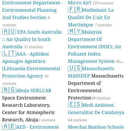
Environment Department -
Місто Air)
210 stations
🇫🇷
Environmental Planning
Madininair La
And Studies Section
Qualité De L’air En
8
Martinique
stations
7 stations
🇦🇺
🇲🇾
EPA South Australia
Malaysia
:: Air Quality In South
Department Of
Australia
Environment (DOE); Air
11 stations
🇱🇹
AAA - Aplinkos
Polluant Index
Apsaugos Agentūra
Management System
66
🇺🇸
(Lithuania Environmental
Massachusetts
stations
Protection Agency
MASSDEP
Massachusetts
16
Department of
stations
🇳🇬
Abuja SERLCAR
Environmental
Space Environment
Protection
98 stations
🇪🇸
Research Laboratory,
Medi Ambient.
Center for Atmospheric
Generalitat De Catalunya
Research, Abuja
1 stations
64 stations
🇦🇪
AED - Environment
Meechai Bamboo Schools