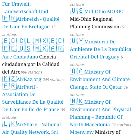
Für Umwelt,
stations
🇺🇸
Landwirtschaft Und
Mid-Ohio MORPC
🇫🇷
Geologie)
Airbreizh - Qualité
Mid-Ohio Regional
50 stations
De L'air En Bretagne
Planning Commission
13
151
stations
stations
🇧🇴
🇨🇱
🇲🇽
🇪🇨
🇺🇾
Ministerio De
🇵🇪
🇺🇸
🇲🇽
🇦🇷
Ambiente De La República
Aire Ciudadano
Ciencia
Oriental Del Uruguay
6
ciudadana por la Calidad
stations
🇶🇦
del Aire
Ministry Of
806 stations
🇰🇿
AirKaz.org
Environment And Climate
249 stations
🇫🇷
AirParif -
Change, State Of Qatar
16
Association De
stations
🇲🇰
Surveillance De La Qualité
Ministry Of
De L'air En Île-de-France
Environment And Physical
39
Planning – Republic Of
stations
🇱🇰
AirShare - National
North Macedonia
22 stations
Air Quality Network, Sri
Moenv.mv
Ministry of