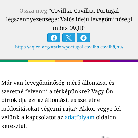
Ossza meg
“Covilhã, Covilha, Portugal
légszennyezettsége: Valós idejű levegőminőségi
index (AQI)”
https://aqicn.org/station/portugal-covilha-covilhã/hu/
Már van levegőminőség-mérő állomása, és
szeretné felvenni a térképünkre? Vagy Ön
birtokolja ezt az állomást, és szeretne
módosításokat végezni rajta? Akkor vegye fel
velünk a kapcsolatot az
adatfolyam
oldalon
keresztül.