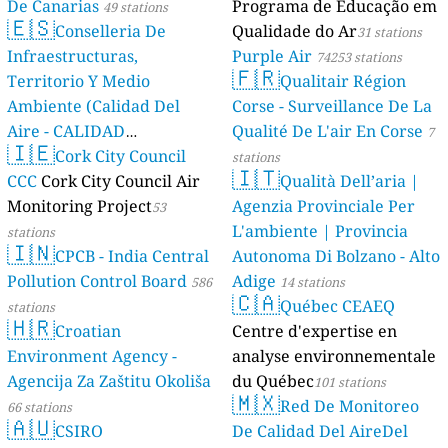
De Canarias
Programa de Educação em
49 stations
🇪🇸
Conselleria De
Qualidade do Ar
31 stations
Infraestructuras,
Purple Air
74253 stations
🇫🇷
Territorio Y Medio
Qualitair Région
Ambiente (Calidad Del
Corse - Surveillance De La
Aire - CALIDAD
Qualité De L'air En Corse
7
🇮🇪
AMBIENTAL)
Cork City Council
23 stations
stations
🇮🇹
CCC
Cork City Council Air
Qualità Dell’aria |
Monitoring Project
Agenzia Provinciale Per
53
L'ambiente | Provincia
stations
🇮🇳
CPCB - India Central
Autonoma Di Bolzano - Alto
Pollution Control Board
Adige
586
14 stations
🇨🇦
Québec CEAEQ
stations
🇭🇷
Croatian
Centre d'expertise en
Environment Agency -
analyse environnementale
Agencija Za Zaštitu Okoliša
du Québec
101 stations
🇲🇽
Red De Monitoreo
66 stations
🇦🇺
CSIRO
De Calidad Del AireDel