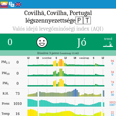
Covilhã, Covilha, Portugal
🇵🇹
légszennyezettsége
Valós idejű levegőminőségi index (AQI)
Jó
0
trend
frissítve 3 perce (
)
vasárnap 13:46
12
18
szombat
6
12
18
vasárnap
6
12
94
PM
0
2.5
0
34
PM
0
10
0
74
PM
0
1
0
87
73
R.H.
30
1013
1010
Press
1007
22
16
Temp
12