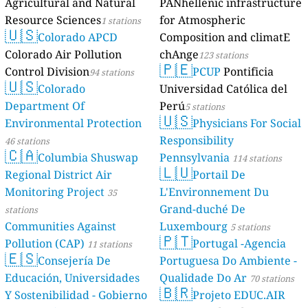
Agricultural and Natural
PANhellenic infrastructure
Resource Sciences
for Atmospheric
1 stations
🇺🇸
Colorado APCD
Composition and climatE
Colorado Air Pollution
chAnge
123 stations
🇵🇪
Control Division
PCUP
Pontificia
94 stations
🇺🇸
Colorado
Universidad Católica del
Department Of
Perú
5 stations
🇺🇸
Environmental Protection
Physicians For Social
Responsibility
46 stations
🇨🇦
Columbia Shuswap
Pennsylvania
114 stations
🇱🇺
Regional District Air
Portail De
Monitoring Project
L'Environnement Du
35
Grand-duché De
stations
Communities Against
Luxembourg
5 stations
🇵🇹
Pollution (CAP)
Portugal -Agencia
11 stations
🇪🇸
Consejería De
Portuguesa Do Ambiente -
Educación, Universidades
Qualidade Do Ar
70 stations
🇧🇷
Y Sostenibilidad - Gobierno
Projeto EDUC.AIR