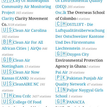
City Of Minneapolis
Of Environmental Quality
Community Air Monitoring
(DEQ)
205 stations
Project
Osc.lk
The Overseas School
165 stations
Clarity
Clarity Movement
of Colombo
4 stations
🇨🇭
Co.
OSTLUFT - Die
3118 stations
🇺🇸
Clean Air Carolina
Luftqualitätsüberwachung
Der Ostschweizer Kantone
102 stations
🇧🇷
Clean Air For All
Und Des Fürstentums
African Cities | AirQo
Liechtenstein
846
18 stations
🇬🇭
Oxygen City
stations
🇬🇧
Clean Air
Environmental Protection
Nottingham
Agency in Ghana
13 stations
2 stations
🇺🇸
Clean Air Now
Pai Air
28 stations
🇵🇰
Kansas (CANK)
Pakistan Punjab Air
34 stations
🇺🇸
CleanAIRE NC
Quality Network
195
47 stations
🇮🇳
Paljor Naygyal Girls
stations
🇹🇭
Cmu Ccdc
School
3437 stations
1 stations
🇺🇸
🇬🇷
College Of Food
PANACEA