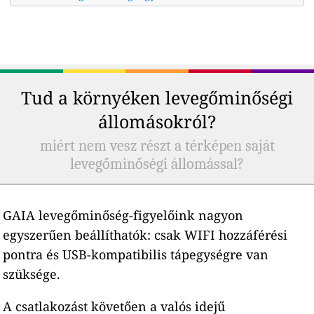
Tud a környéken levegőminőségi
állomásokról?
miért nem vesz részt a térképen saját
levegőminőségi állomással?
GAIA levegőminőség-figyelőink nagyon
egyszerűen beállíthatók: csak WIFI hozzáférési
pontra és USB-kompatibilis tápegységre van
szüksége.
A csatlakozást követően a valós idejű