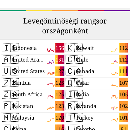
Levegőminőségi rangsor
országonként
🇮🇩
🇰🇼
156
112
Indonesia
Kuwait
🇦🇪
🇨🇱
151
112
United Arab Emirates
Chile
🇺🇸
🇨🇦
127
111
United States
Canada
🇿🇲
🇶🇦
125
107
Zambia
Qatar
🇿🇦
🇮🇳
125
105
South Africa
India
🇵🇰
🇷🇼
123
102
Pakistan
Rwanda
🇲🇾
🇹🇷
120
101
Malaysia
Turkey
🇨🇳
🇱🇸
116
91
China
Lesotho