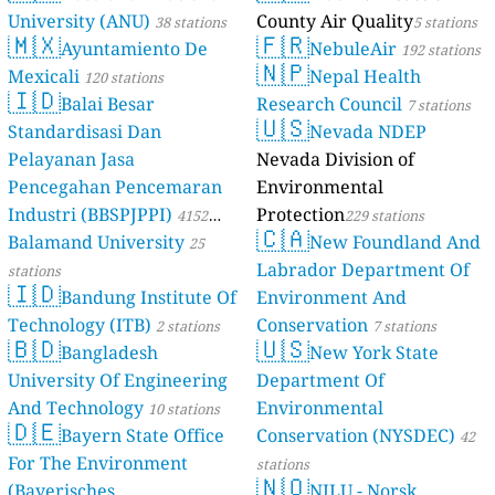
University (ANU)
County Air Quality
38 stations
5 stations
🇲🇽
🇫🇷
Ayuntamiento De
NebuleAir
192 stations
🇳🇵
Mexicali
Nepal Health
120 stations
🇮🇩
Balai Besar
Research Council
7 stations
🇺🇸
Standardisasi Dan
Nevada NDEP
Pelayanan Jasa
Nevada Division of
Pencegahan Pencemaran
Environmental
Industri (BBSPJPPI)
Protection
4152
229 stations
🇨🇦
Balamand University
New Foundland And
stations
25
Labrador Department Of
stations
🇮🇩
Bandung Institute Of
Environment And
Technology (ITB)
Conservation
2 stations
7 stations
🇧🇩
🇺🇸
Bangladesh
New York State
University Of Engineering
Department Of
And Technology
Environmental
10 stations
🇩🇪
Bayern State Office
Conservation (NYSDEC)
42
For The Environment
stations
🇳🇴
(Bayerisches
NILU - Norsk