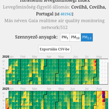
Levegőminőség-figyelő állomás:
Covilhã, Covilha,
Portugal
[id
481942
]
Más néven
Gaia realtime air quality monitoring
network/512
Szennyező anyagok:
PM
PM
PM
1
10
2.5
Exportálás CSV-be
2026
Jan
Feb
Mar
Apr
May
Jun
Jul
Aug
M
T
W
T
F
S
S
2025
Jan
Feb
Mar
Apr
May
Jun
Jul
Aug
M
T
W
T
F