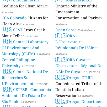
CCA California
Ontario MECP
Coalition for Clean Air
Ontario Ministry of the
222
Environment,
stations
CCA Colorado
Citizens for
Conservation and Parks
27
Clean Air
40 stations
stations
🇺🇸
CCST
Crow Creek
Open Sense
850 stations
🇫🇷
Sioux Tribe
ORA -
10 stations
🇲🇳
Central Laboratory
L'Observatoire
Of Environment And
Réunionnais De L’Air
15
Metrology (CLEM)
9 stations
stations
🇫🇷
Central Philippine
ORA Guyane -
University
Observatoire Régional De
4 stations
🇲🇬
Centre National De
L'Air De Guyane
5 stations
🇺🇸
Recherches Sur
Oregon CTUIR
L'Environnement
Confederated Tribes of the
8 stations
🇧🇷
CETESB - Companhia
Umatilla Indian
Ambiental Do Estado De
Reservation
44 stations
🇺🇸
São Paulo
Oregon Department
63 stations
🇺🇸