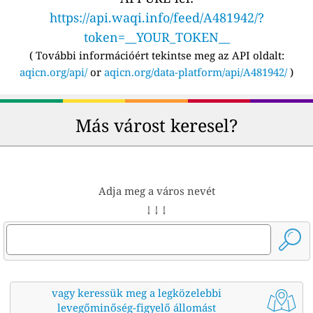
https://api.waqi.info/feed/A481942/?
token=__YOUR_TOKEN__
(
További információért tekintse meg az API oldalt:
aqicn.org/api/
or
aqicn.org/data-platform/api/A481942/
)
Más várost keresel?
Adja meg a város nevét
↓ ↓ ↓
vagy keressük meg a legközelebbi
levegőminőség-figyelő állomást