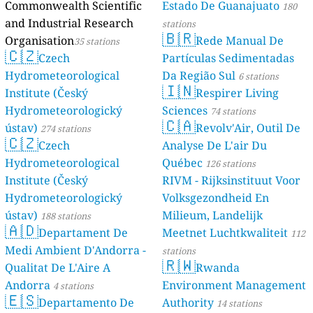
Commonwealth Scientific
Estado De Guanajuato
180
and Industrial Research
stations
🇧🇷
Organisation
Rede Manual De
35 stations
🇨🇿
Czech
Partículas Sedimentadas
Hydrometeorological
Da Região Sul
6 stations
🇮🇳
Institute (Český
Respirer Living
Hydrometeorologický
Sciences
74 stations
🇨🇦
ústav)
Revolv'Air, Outil De
274 stations
🇨🇿
Czech
Analyse De L'air Du
Hydrometeorological
Québec
126 stations
Institute (Český
RIVM - Rijksinstituut Voor
Hydrometeorologický
Volksgezondheid En
ústav)
Milieum, Landelijk
188 stations
🇦🇩
Departament De
Meetnet Luchtkwaliteit
112
Medi Ambient D'Andorra -
stations
🇷🇼
Qualitat De L'Aire A
Rwanda
Andorra
Environment Management
4 stations
🇪🇸
Departamento De
Authority
14 stations