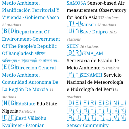
Medio Ambiente,
SAMOSA
Sensor-based Air
Planificación Territorial Y
measurement Observatory
Vivienda · Gobierno Vasco
for South Asia
337 stations
🇹🇭
Sansiri
62 stations
58 stations
🇧🇩
🇺🇦
Department Of
Save Dnipro
1815
Environment-Government
stations
Of The People's Republic
SEEN
16 stations
🇧🇷
Of Bangladesh পরিবেশ
SEMA_AM
অধিদপ্তর-গণপ্রজাতন্ত্রী বাংলাদেশ সরকার
Secretaria de Estado de
🇪🇸
Direccion General
Meio Ambiente
17 stations
75 stations
🇵🇪
Medio Ambiente,
SENAMHI
Servicio
Comunidad Autónoma De
Nacional de Meteorología
La Región De Murcia
e Hidrología del Perú
11
14
stations
stations
🇳🇬
🇩🇪
🇫🇷
🇪🇸
🇳🇱
EdoState
Edo State
🇩🇰
🇧🇪
🇫🇮
🇬🇷
Nigeria
3 stations
🇪🇪
🇦🇺
🇮🇹
🇵🇱
🇻🇳
Eesti Välisõhu
Kvaliteet - Estonian
Sensor Community