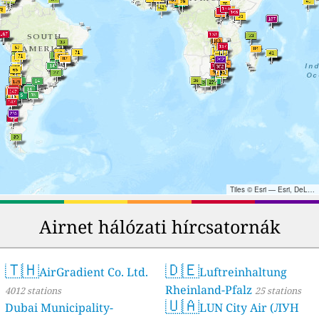
Tiles © Esri — Esri, DeLorme, NAVTEQ, TomTom, Intermap, iPC, USGS, FAO, NPS, NRCAN, GeoBase, Kadaster NL, Ordnance Survey, Esri Japan, METI, Esri China (Hong Kong), and the GIS User Community
Airnet hálózati hírcsatornák
🇹🇭
🇩🇪
AirGradient Co. Ltd.
Luftreinhaltung
Rheinland-Pfalz
4012 stations
25 stations
🇺🇦
Dubai Municipality-
LUN City Air (ЛУН