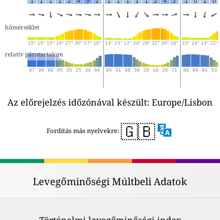
1
1
1
1
2
4
5
2
1
1
1
1
1
2
4
2
1
0
1
0
hőmérséklet
15°
15°
15°
19°
27°
30°
27°
18°
14°
13°
12°
20°
29°
32°
30°
18°
15°
14°
14°
22°
relatív páratartalom
97
96
89
65
35
25
34
66
90
91
88
56
28
19
28
71
88
89
84
53
Az előrejelzés időzónával készült: Europe/Lisbon
🇬🇧
Fordítás más nyelvekre:
Levegőminőségi Múltbeli Adatok
Történelmi levegőminőségi index