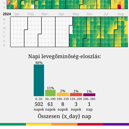
S
S
2024
Jan
Feb
Mar
Apr
May
Jun
Jul
Aug
M
T
W
T
F
S
S
Napi levegőminőség-eloszlás:
88%
11%
2%
1%
1%
0..50
50..100
100..150
150..200
200..300
502
61
8
3
1
napok
napok
napok
napok
nap
Összesen {x_day} nap