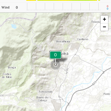
0
0
Wind
0
+
−