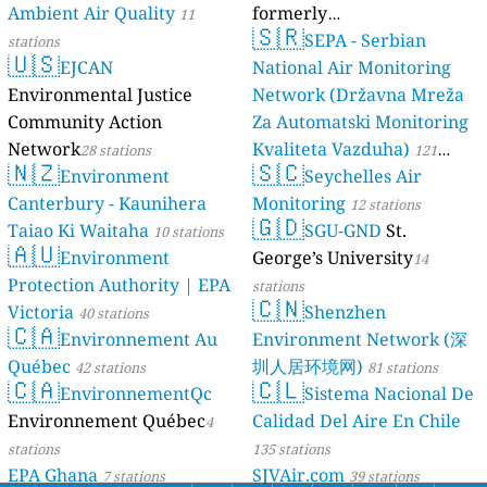
Ambient Air Quality
formerly
11
🇸🇷
luftdaten.info
SEPA - Serbian
stations
35820 stations
🇺🇸
EJCAN
National Air Monitoring
Environmental Justice
Network (Državna Mreža
Community Action
Za Automatski Monitoring
Network
Kvaliteta Vazduha)
28 stations
121
🇳🇿
🇸🇨
Environment
Seychelles Air
stations
Canterbury - Kaunihera
Monitoring
12 stations
🇬🇩
Taiao Ki Waitaha
SGU-GND
St.
10 stations
🇦🇺
Environment
George’s University
14
Protection Authority | EPA
stations
🇨🇳
Victoria
Shenzhen
40 stations
🇨🇦
Environnement Au
Environment Network (深
Québec
圳人居环境网)
42 stations
81 stations
🇨🇦
🇨🇱
EnvironnementQc
Sistema Nacional De
Environnement Québec
Calidad Del Aire En Chile
4
stations
135 stations
EPA Ghana
SJVAir.com
7 stations
39 stations