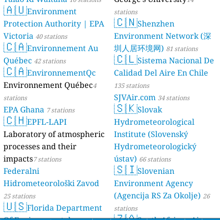
🇦🇺
Environment
stations
🇨🇳
Protection Authority | EPA
Shenzhen
Victoria
Environment Network (深
40 stations
🇨🇦
Environnement Au
圳人居环境网)
81 stations
🇨🇱
Québec
Sistema Nacional De
42 stations
🇨🇦
EnvironnementQc
Calidad Del Aire En Chile
Environnement Québec
4
135 stations
SJVAir.com
stations
34 stations
🇸🇰
EPA Ghana
Slovak
7 stations
🇨🇭
EPFL-LAPI
Hydrometeorological
Laboratory of atmospheric
Institute (Slovenský
processes and their
Hydrometeorologický
impacts
ústav)
7 stations
66 stations
🇸🇮
Federalni
Slovenian
Hidrometeorološki Zavod
Environment Agency
(Agencija RS Za Okolje)
25 stations
26
🇺🇸
Florida Department
stations
🇿🇦