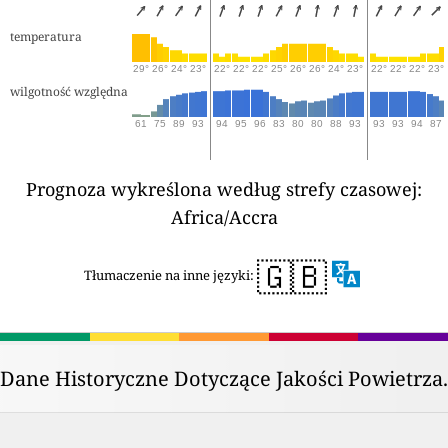
temperatura
29°
26°
24°
23°
22°
22°
22°
25°
26°
26°
24°
23°
22°
22°
22°
23°
wilgotność względna
61
75
89
93
94
95
96
83
80
80
88
93
93
93
94
87
Prognoza wykreślona według strefy czasowej:
Africa/Accra
🇬🇧
Tłumaczenie na inne języki:
Dane Historyczne Dotyczące Jakości Powietrza.