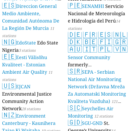
🇪🇸
🇵🇪
Direccion General
SENAMHI
Servicio
17 stations
Medio Ambiente,
Nacional de Meteorología
Comunidad Autónoma De
e Hidrología del Perú
14
La Región De Murcia
11
stations
🇩🇪
🇫🇷
🇪🇸
🇳🇱
stations
🇳🇬
🇩🇰
🇧🇪
🇫🇮
🇬🇷
EdoState
Edo State
🇦🇺
🇮🇹
🇵🇱
🇻🇳
Nigeria
3 stations
🇪🇪
Eesti Välisõhu
Sensor Community
Kvaliteet - Estonian
formerly
🇸🇷
Ambient Air Quality
luftdaten.info
SEPA - Serbian
11
35807 stations
National Air Monitoring
stations
🇺🇸
EJCAN
Network (Državna Mreža
Environmental Justice
Za Automatski Monitoring
Community Action
Kvaliteta Vazduha)
121
🇸🇨
Network
Seychelles Air
28 stations
stations
🇳🇿
Environment
Monitoring
12 stations
🇬🇩
Canterbury - Kaunihera
SGU-GND
St.
Taiao Ki Waitaha
George’s University
10 stations
14