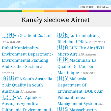
Tiles © Esri — Esri, DeLorme, NAVTEQ, TomTom, Intermap, iPC, USGS, FAO, NPS, NRCAN, GeoBase, Kadaster NL, Ordnance Survey, Esri Japan, METI, Esri China (Hong Kong), and the GIS User Community
Kanały sieciowe Airnet
🇹🇭
🇩🇪
AirGradient Co. Ltd.
Luftreinhaltung
Rheinland-Pfalz
3976 stations
25 stations
🇺🇦
Dubai Municipality-
LUN City Air (ЛУН
Environment Department -
Місто Air)
210 stations
🇫🇷
Environmental Planning
Madininair La
And Studies Section
Qualité De L’air En
8
Martinique
stations
7 stations
🇦🇺
🇲🇾
EPA South Australia
Malaysia
:: Air Quality In South
Department Of
Australia
Environment (DOE); Air
11 stations
🇱🇹
AAA - Aplinkos
Polluant Index
Apsaugos Agentūra
Management System
66
🇺🇸
(Lithuania Environmental
Massachusetts
stations