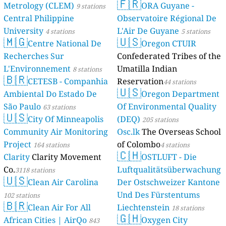
🇫🇷
Metrology (CLEM)
ORA Guyane -
9 stations
Central Philippine
Observatoire Régional De
University
L'Air De Guyane
4 stations
5 stations
🇲🇬
🇺🇸
Centre National De
Oregon CTUIR
Recherches Sur
Confederated Tribes of the
L'Environnement
Umatilla Indian
8 stations
🇧🇷
CETESB - Companhia
Reservation
44 stations
🇺🇸
Ambiental Do Estado De
Oregon Department
São Paulo
Of Environmental Quality
63 stations
🇺🇸
City Of Minneapolis
(DEQ)
205 stations
Community Air Monitoring
Osc.lk
The Overseas School
Project
of Colombo
164 stations
4 stations
🇨🇭
Clarity
Clarity Movement
OSTLUFT - Die
Co.
Luftqualitätsüberwachung
3118 stations
🇺🇸
Clean Air Carolina
Der Ostschweizer Kantone
Und Des Fürstentums
102 stations
🇧🇷
Clean Air For All
Liechtenstein
18 stations
🇬🇭
African Cities | AirQo
Oxygen City
843