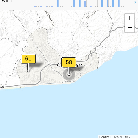
1
Wind
0
+
−
Leaflet
|
Tiles © Esri - Esri, DeLorme, NAVTEQ, TomTom, Intermap, iPC, USGS, FAO, NPS, NRCAN, GeoBase, Kadaster NL, Ordnance Survey, Esri Japan, METI, Esri China (Hong Kong), and the GIS User Community