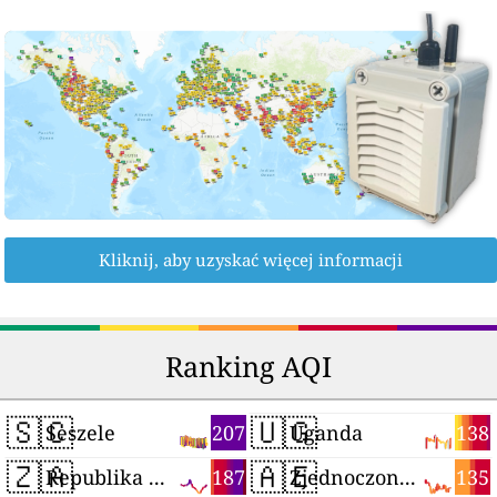
Kliknij, aby uzyskać więcej informacji
Ranking AQI
🇸🇨
🇺🇬
207
138
Seszele
Uganda
🇿🇦
🇦🇪
187
135
Republika Południowej Afryki
Zjednoczone Emiraty Arabskie