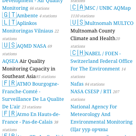
Development - Air Quality
stations
🇨🇦
Monitoring
MSC / UNBC AQMap
66 stations
🇬🇹
Ambente
4 stations
1110 stations
🇱🇹
🇺🇸
Aplinkos
Multnomah MULTCO
Monitoringas Vilniaus
Multnomah County
22
Climate and Health
stations
20
🇺🇸
AQMD NASA
69
stations
🇨🇭
NABEL / FOEN -
stations
AQSEA
Air Quality
Switzerland Federal Office
Monitoring Capacity in
For The Environment
14
Southeast Asia
85 stations
stations
🇫🇷
ATMO Bourgogne-
Nafas
84 stations
Franche-Comté -
NASA CSESP / RTI
207
Surveillance De La Qualite
stations
De L’air
National Agency For
23 stations
🇫🇷
Atmo En Hauts-de-
Meteorology And
France - Pas-de-Calais
Environmental Monitoring
38
(Цаг уур орчны
stations
🇫🇷