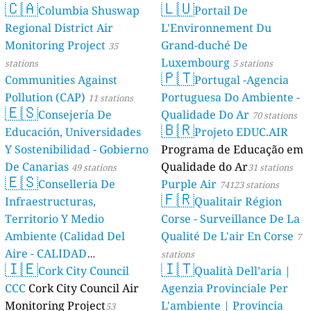
🇨🇦
🇱🇺
Columbia Shuswap
Portail De
Regional District Air
L'Environnement Du
Monitoring Project
Grand-duché De
35
Luxembourg
stations
5 stations
🇵🇹
Communities Against
Portugal -Agencia
Pollution (CAP)
Portuguesa Do Ambiente -
11 stations
🇪🇸
Consejería De
Qualidade Do Ar
70 stations
🇧🇷
Educación, Universidades
Projeto EDUC.AIR
Y Sostenibilidad - Gobierno
Programa de Educação em
De Canarias
Qualidade do Ar
49 stations
31 stations
🇪🇸
Conselleria De
Purple Air
74123 stations
🇫🇷
Infraestructuras,
Qualitair Région
Territorio Y Medio
Corse - Surveillance De La
Ambiente (Calidad Del
Qualité De L'air En Corse
7
Aire - CALIDAD
stations
🇮🇪
🇮🇹
AMBIENTAL)
Cork City Council
Qualità Dell’aria |
23 stations
CCC
Cork City Council Air
Agenzia Provinciale Per
Monitoring Project
L'ambiente | Provincia
53