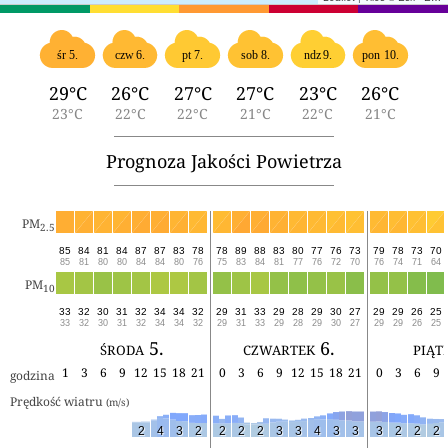
śr 5.
czw 6.
pt 7.
sob 8.
ndz 9.
pon 10.
29°C
26°C
27°C
27°C
23°C
26°C
23°C
22°C
22°C
21°C
22°C
21°C
Prognoza Jakości Powietrza
PM
2.5
85
84
81
84
87
87
83
78
78
89
88
83
80
77
76
73
79
78
73
70
85
81
80
80
84
84
80
76
75
83
84
81
77
76
72
70
76
74
71
64
PM
10
33
32
30
31
32
34
34
32
29
31
33
29
28
29
30
27
29
29
26
25
33
32
30
31
32
34
34
32
29
31
33
29
28
29
30
27
29
29
26
25
środa 5.
czwartek 6.
piąt
1
3
6
9
12
15
18
21
0
3
6
9
12
15
18
21
0
3
6
9
godzina
Prędkość wiatru 
(m/s)
2
4
3
2
2
2
2
3
3
4
3
3
3
2
2
2