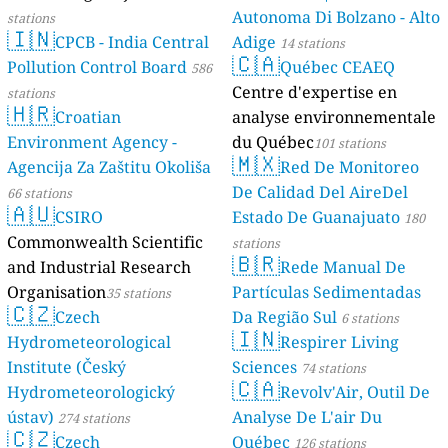
Autonoma Di Bolzano - Alto
stations
🇮🇳
CPCB - India Central
Adige
14 stations
🇨🇦
Pollution Control Board
Québec CEAEQ
586
Centre d'expertise en
stations
🇭🇷
Croatian
analyse environnementale
Environment Agency -
du Québec
101 stations
🇲🇽
Agencija Za Zaštitu Okoliša
Red De Monitoreo
De Calidad Del AireDel
66 stations
🇦🇺
CSIRO
Estado De Guanajuato
180
Commonwealth Scientific
stations
🇧🇷
and Industrial Research
Rede Manual De
Organisation
Partículas Sedimentadas
35 stations
🇨🇿
Czech
Da Região Sul
6 stations
🇮🇳
Hydrometeorological
Respirer Living
Institute (Český
Sciences
74 stations
🇨🇦
Hydrometeorologický
Revolv'Air, Outil De
ústav)
Analyse De L'air Du
274 stations
🇨🇿
Czech
Québec
126 stations