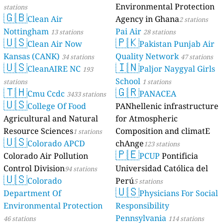
Environmental Protection
stations
🇬🇧
Clean Air
Agency in Ghana
2 stations
Nottingham
Pai Air
13 stations
28 stations
🇺🇸
🇵🇰
Clean Air Now
Pakistan Punjab Air
Kansas (CANK)
Quality Network
34 stations
47 stations
🇺🇸
🇮🇳
CleanAIRE NC
Paljor Naygyal Girls
193
School
stations
1 stations
🇹🇭
🇬🇷
Cmu Ccdc
PANACEA
3433 stations
🇺🇸
College Of Food
PANhellenic infrastructure
Agricultural and Natural
for Atmospheric
Resource Sciences
Composition and climatE
1 stations
🇺🇸
Colorado APCD
chAnge
123 stations
🇵🇪
Colorado Air Pollution
PCUP
Pontificia
Control Division
Universidad Católica del
94 stations
🇺🇸
Colorado
Perú
5 stations
🇺🇸
Department Of
Physicians For Social
Environmental Protection
Responsibility
Pennsylvania
46 stations
114 stations