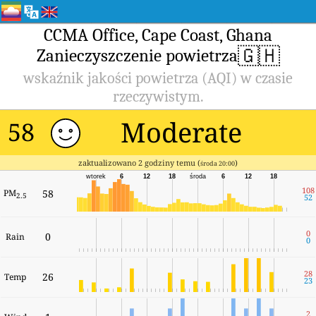
CCMA Office, Cape Coast, Ghana
🇬🇭
Zanieczyszczenie powietrza
wskaźnik jakości powietrza (AQI) w czasie
rzeczywistym.
Moderate
58
zaktualizowano 2 godziny temu (
)
środa 20:00
wtorek
6
12
18
środa
6
12
18
108
PM
58
2.5
52
0
0
Rain
0
28
26
Temp
23
2