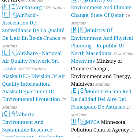
806 stations
🇰🇿
AirKaz.org
Environment And Climate
249 stations
🇫🇷
AirParif -
Change, State Of Qatar
16
Association De
stations
🇲🇰
Surveillance De La Qualité
Ministry Of
De L'air En Île-de-France
Environment And Physical
39
Planning – Republic Of
stations
🇱🇰
AirShare - National
North Macedonia
22 stations
Air Quality Network, Sri
Moenv.mv
Ministry of
Lanka
Climate Change,
568367 stations
Alaska DEC- Division Of Air
Environment and Energy,
Quality Information,
Maldives
1 stations
🇪🇸
Alaska Department Of
Monitorización Red
Enviromental Protection
De Calidad Del Aire Del
73
Principado De Asturias
stations
23
🇨🇦
Alberta
stations
🇺🇸
Environment And
MPCA
Minnesota
Sustainable Resource
Pollution Control Agency
33