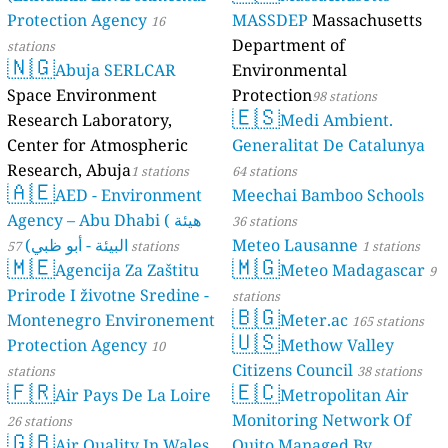
Protection Agency
MASSDEP
Massachusetts
16
Department of
stations
🇳🇬
Abuja SERLCAR
Environmental
Space Environment
Protection
98 stations
🇪🇸
Research Laboratory,
Medi Ambient.
Center for Atmospheric
Generalitat De Catalunya
Research, Abuja
1 stations
64 stations
🇦🇪
AED - Environment
Meechai Bamboo Schools
Agency – Abu Dhabi ( هيئة
36 stations
البيئة - أبو ظبي)
Meteo Lausanne
57 stations
1 stations
🇲🇪
🇲🇬
Agencija Za Zaštitu
Meteo Madagascar
9
Prirode I životne Sredine -
stations
🇧🇬
Montenegro Environement
Meter.ac
165 stations
🇺🇸
Protection Agency
Methow Valley
10
Citizens Council
stations
38 stations
🇫🇷
🇪🇨
Air Pays De La Loire
Metropolitan Air
Monitoring Network Of
26 stations
🇬🇧
Air Quality In Wales
Quito Managed By