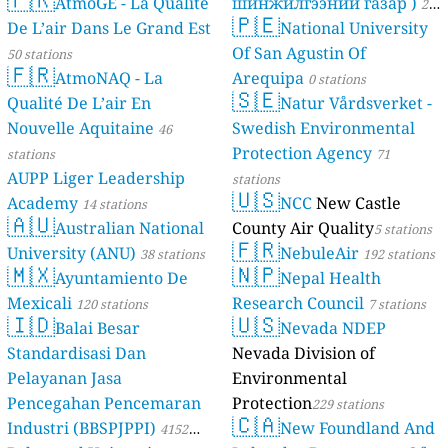
AtmoGE - La Qualité
шинжилгээний газар )
21
🇵🇪
De L’air Dans Le Grand Est
National University
stations
Of San Agustin Of
50 stations
🇫🇷
AtmoNAQ - La
Arequipa
0 stations
🇸🇪
Qualité De L’air En
Natur Vårdsverket -
Nouvelle Aquitaine
Swedish Environmental
46
Protection Agency
stations
71
AUPP Liger Leadership
stations
🇺🇸
Academy
NCC
New Castle
14 stations
🇦🇺
Australian National
County Air Quality
5 stations
🇫🇷
University (ANU)
NebuleAir
38 stations
192 stations
🇲🇽
🇳🇵
Ayuntamiento De
Nepal Health
Mexicali
Research Council
120 stations
7 stations
🇮🇩
🇺🇸
Balai Besar
Nevada NDEP
Standardisasi Dan
Nevada Division of
Pelayanan Jasa
Environmental
Pencegahan Pencemaran
Protection
229 stations
🇨🇦
Industri (BBSPJPPI)
New Foundland And
4152