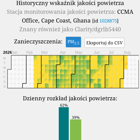
Historyczny wskaźnik jakości powietrza
Stacja monitorowania jakości powietrza:
CCMA
Office, Cape Coast, Ghana
[id
1028875
]
Znany również jako
Clarity/dgrlb5440
Zanieczyszczenia:
PM
Eksportuj do CSV
2.5
2026
Jan
Feb
Mar
Apr
May
Jun
Jul
Aug
M
T
W
T
F
S
S
Dzienny rozkład jakości powietrza:
62%
39%