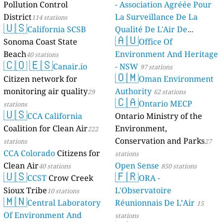
Pollution Control
- Association Agréée Pour
District
La Surveillance De La
114 stations
🇺🇸
California SCSB
Qualité De L'Air De
🇦🇺
Sonoma Coast State
Mayotte
Office Of
4 stations
Beach
Environment And Heritage
40 stations
🇨🇴
🇪🇸
Canair.io
- NSW
97 stations
🇴🇲
Citizen network for
Oman Environment
monitoring air quality
Authority
29
62 stations
🇨🇦
Ontario MECP
stations
🇺🇸
CCA California
Ontario Ministry of the
Coalition for Clean Air
Environment,
222
Conservation and Parks
stations
27
CCA Colorado
Citizens for
stations
Clean Air
Open Sense
40 stations
850 stations
🇺🇸
🇫🇷
CCST
Crow Creek
ORA -
Sioux Tribe
L'Observatoire
10 stations
🇲🇳
Central Laboratory
Réunionnais De L’Air
15
Of Environment And
stations