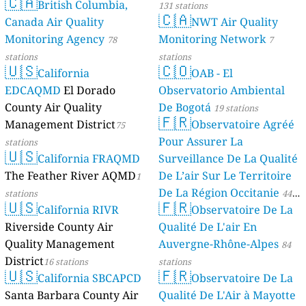
🇨🇦
British Columbia,
131 stations
🇨🇦
Canada Air Quality
NWT Air Quality
Monitoring Agency
Monitoring Network
78
7
stations
stations
🇺🇸
🇨🇴
California
OAB - El
EDCAQMD
El Dorado
Observatorio Ambiental
County Air Quality
De Bogotá
19 stations
🇫🇷
Management District
Observatoire Agréé
75
Pour Assurer La
stations
🇺🇸
California FRAQMD
Surveillance De La Qualité
The Feather River AQMD
De L’air Sur Le Territoire
1
De La Région Occitanie
stations
44
🇺🇸
🇫🇷
California RIVR
Observatoire De La
stations
Riverside County Air
Qualité De L'air En
Quality Management
Auvergne-Rhône-Alpes
84
District
16 stations
stations
🇺🇸
🇫🇷
California SBCAPCD
Observatoire De La
Santa Barbara County Air
Qualité De L'Air à Mayotte