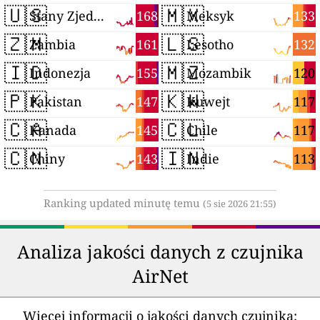
🇺🇸
🇲🇽
168
133
Stany Zjednoczone
Meksyk
🇿🇲
🇱🇸
161
132
Zambia
Lesotho
🇮🇩
🇲🇿
155
120
Indonezja
Mozambik
🇵🇰
🇰🇼
147
117
Pakistan
Kuwejt
🇨🇦
🇨🇱
145
117
Kanada
Chile
🇨🇳
🇮🇳
143
113
Chiny
Indie
Ranking updated minutę temu
(5 sie 2026 21:55)
Analiza jakości danych z czujnika
AirNet
Więcej informacji o jakości danych czujnika: