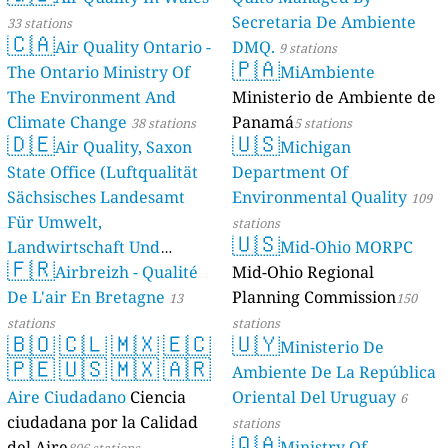
Secretaria De Ambiente
33 stations
🇨🇦
Air Quality Ontario -
DMQ.
9 stations
🇵🇦
The Ontario Ministry Of
MiAmbiente
The Environment And
Ministerio de Ambiente de
Climate Change
Panamá
38 stations
5 stations
🇩🇪
🇺🇸
Air Quality, Saxon
Michigan
State Office (Luftqualität
Department Of
Sächsisches Landesamt
Environmental Quality
109
Für Umwelt,
stations
🇺🇸
Landwirtschaft Und
Mid-Ohio MORPC
🇫🇷
Geologie)
Airbreizh - Qualité
Mid-Ohio Regional
50 stations
De L'air En Bretagne
Planning Commission
13
150
stations
stations
🇧🇴
🇨🇱
🇲🇽
🇪🇨
🇺🇾
Ministerio De
🇵🇪
🇺🇸
🇲🇽
🇦🇷
Ambiente De La República
Aire Ciudadano
Ciencia
Oriental Del Uruguay
6
ciudadana por la Calidad
stations
🇶🇦
del Aire
Ministry Of