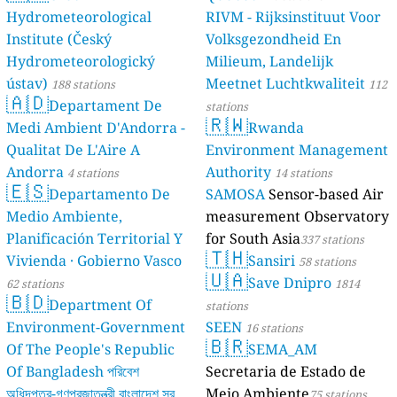
Hydrometeorological
RIVM - Rijksinstituut Voor
Institute (Český
Volksgezondheid En
Hydrometeorologický
Milieum, Landelijk
ústav)
Meetnet Luchtkwaliteit
188 stations
112
🇦🇩
Departament De
stations
🇷🇼
Medi Ambient D'Andorra -
Rwanda
Qualitat De L'Aire A
Environment Management
Andorra
Authority
4 stations
14 stations
🇪🇸
Departamento De
SAMOSA
Sensor-based Air
Medio Ambiente,
measurement Observatory
Planificación Territorial Y
for South Asia
337 stations
🇹🇭
Vivienda · Gobierno Vasco
Sansiri
58 stations
🇺🇦
Save Dnipro
62 stations
1814
🇧🇩
Department Of
stations
Environment-Government
SEEN
16 stations
🇧🇷
Of The People's Republic
SEMA_AM
Of Bangladesh পরিবেশ
Secretaria de Estado de
অধিদপ্তর-গণপ্রজাতন্ত্রী বাংলাদেশ সরকার
Meio Ambiente
75 stations