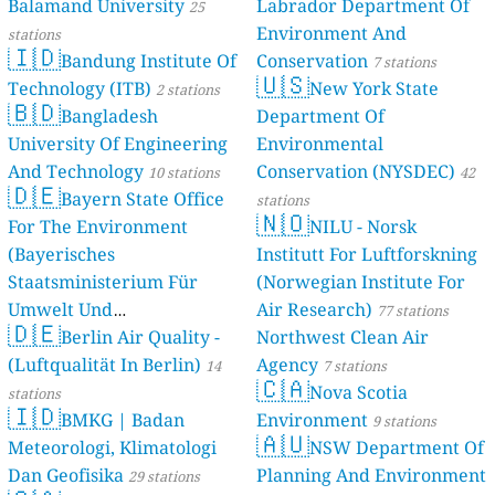
Balamand University
Labrador Department Of
stations
25
Environment And
stations
🇮🇩
Bandung Institute Of
Conservation
7 stations
🇺🇸
Technology (ITB)
New York State
2 stations
🇧🇩
Bangladesh
Department Of
University Of Engineering
Environmental
And Technology
Conservation (NYSDEC)
10 stations
42
🇩🇪
Bayern State Office
stations
🇳🇴
For The Environment
NILU - Norsk
(Bayerisches
Institutt For Luftforskning
Staatsministerium Für
(Norwegian Institute For
Umwelt Und
Air Research)
77 stations
🇩🇪
Berlin Air Quality -
Verbraucherschutz) - LfU
Northwest Clean Air
(Luftqualität In Berlin)
Agency
46 stations
14
7 stations
🇨🇦
Nova Scotia
stations
🇮🇩
BMKG | Badan
Environment
9 stations
🇦🇺
Meteorologi, Klimatologi
NSW Department Of
Dan Geofisika
Planning And Environment
29 stations