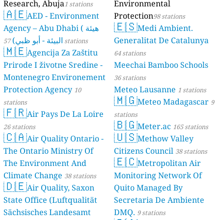
Research, Abuja
Environmental
1 stations
🇦🇪
AED - Environment
Protection
98 stations
🇪🇸
Agency – Abu Dhabi ( هيئة
Medi Ambient.
البيئة - أبو ظبي)
Generalitat De Catalunya
57 stations
🇲🇪
Agencija Za Zaštitu
64 stations
Prirode I životne Sredine -
Meechai Bamboo Schools
Montenegro Environement
36 stations
Protection Agency
Meteo Lausanne
10
1 stations
🇲🇬
Meteo Madagascar
stations
9
🇫🇷
Air Pays De La Loire
stations
🇧🇬
Meter.ac
26 stations
165 stations
🇨🇦
🇺🇸
Air Quality Ontario -
Methow Valley
The Ontario Ministry Of
Citizens Council
38 stations
🇪🇨
The Environment And
Metropolitan Air
Climate Change
Monitoring Network Of
38 stations
🇩🇪
Air Quality, Saxon
Quito Managed By
State Office (Luftqualität
Secretaria De Ambiente
Sächsisches Landesamt
DMQ.
9 stations