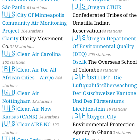
🇺🇸
São Paulo
Oregon CTUIR
63 stations
🇺🇸
City Of Minneapolis
Confederated Tribes of the
Community Air Monitoring
Umatilla Indian
Project
Reservation
164 stations
44 stations
🇺🇸
Clarity
Clarity Movement
Oregon Department
Co.
Of Environmental Quality
3118 stations
🇺🇸
Clean Air Carolina
(DEQ)
205 stations
Osc.lk
The Overseas School
102 stations
🇧🇷
Clean Air For All
of Colombo
4 stations
🇨🇭
African Cities | AirQo
OSTLUFT - Die
844
Luftqualitätsüberwachung
stations
🇬🇧
Clean Air
Der Ostschweizer Kantone
Nottingham
Und Des Fürstentums
13 stations
🇺🇸
Clean Air Now
Liechtenstein
18 stations
🇬🇭
Kansas (CANK)
Oxygen City
34 stations
🇺🇸
CleanAIRE NC
Environmental Protection
193
Agency in Ghana
stations
2 stations
🇹🇭
Cmu Ccdc
Pai Air