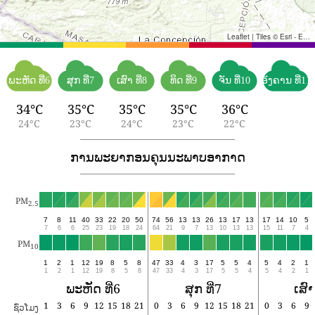
Leaflet
|
Tiles © Esri - Esri, DeLorme, NAVTEQ, TomTom, Intermap, iPC, USGS, FAO, NPS, NRCAN, GeoBase, Kadaster NL, Ordnance Survey, Esri Japan, METI, Esri China (Hong Kong), and the GIS User Community
ພະຫັດ ທີ່6
ສຸກ ທີ່7
ເສົາ ທີ່8
ທິດ ທີ່9
ຈັນ ທີ່10
ອັງຄານ ທີ່11
34°C
35°C
35°C
35°C
36°C
24°C
23°C
24°C
23°C
22°C
ການພະຍາກອນຄຸນນະພາບອາກາດ
PM
2.5
7
8
11
40
33
22
20
50
74
56
13
13
26
13
17
13
17
14
10
5
7
6
6
25
23
19
18
24
64
21
9
7
13
10
13
13
15
11
7
4
PM
10
1
2
1
12
19
8
5
8
47
33
4
3
17
5
5
4
5
4
2
1
1
2
1
12
19
8
5
8
47
33
4
3
17
5
5
4
5
4
2
1
ພະຫັດ ທີ່6
ສຸກ ທີ່7
ເສົາ
1
3
6
9
12
15
18
21
0
3
6
9
12
15
18
21
0
3
6
9
ຊົ່ວໂມງ