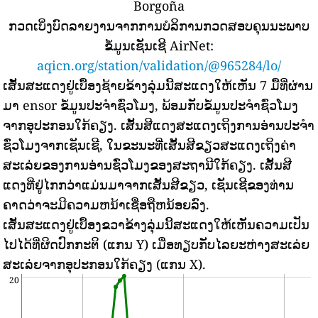
Borgoña
ກວດເບິ່ງບົດລາຍງານຈາກການບໍລິການກວດສອບຄຸນນະພາບ
ຂໍ້ມູນເຊັນເຊີ AirNet:
aqicn.org/station/validation/@965284/lo/
ເສັ້ນສະແດງຢູ່ເບື້ອງຊ້າຍຂ້າງລຸ່ມນີ້ສະແດງໃຫ້ເຫັນ 7 ມື້ທີ່ຜ່ານ
ມາ ensor ຂໍ້ມູນປະຈໍາຊົ່ວໂມງ, ພ້ອມກັບຂໍ້ມູນປະຈໍາຊົ່ວໂມງ
ຈາກອຸປະກອນໃກ້ຄຽງ.
ເສັ້ນສີແດງສະແດງເຖິງການອ່ານປະຈໍາ
ຊົ່ວໂມງຈາກເຊັນເຊີ, ໃນຂະນະທີ່ເສັ້ນສີຂຽວສະແດງເຖິງຄ່າ
ສະເລ່ຍຂອງການອ່ານຊົ່ວໂມງຂອງສະຖານີໃກ້ຄຽງ.
ເສັ້ນສີ
ແດງທີ່ຢູ່ໄກກວ່າແມ່ນມາຈາກເສັ້ນສີຂຽວ, ເຊັນເຊີຂອງທ່ານ
ຄາດວ່າຈະມີຄວາມຫນ້າເຊື່ອຖືຫນ້ອຍລົງ.
ເສັ້ນສະແດງຢູ່ເບື້ອງຂວາຂ້າງລຸ່ມນີ້ສະແດງໃຫ້ເຫັນຄວາມເປັນ
ໄປໄດ້ທີ່ຜິດປົກກະຕິ (ແກນ Y) ເມື່ອທຽບກັບໄລຍະຫ່າງສະເລ່ຍ
ສະເລ່ຍຈາກອຸປະກອນໃກ້ຄຽງ (ແກນ X).
20