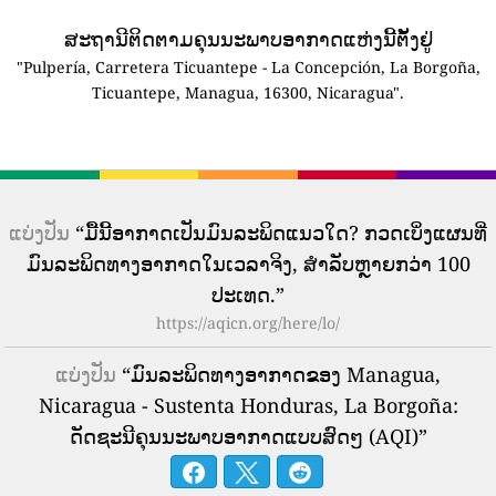
ສະຖານີຕິດຕາມຄຸນນະພາບອາກາດແຫ່ງນີ້ຕັ້ງຢູ່
"Pulpería, Carretera Ticuantepe - La Concepción, La Borgoña,
Ticuantepe, Managua, 16300, Nicaragua".
ແບ່ງປັນ
“ມື້ນີ້ອາກາດເປັນມົນລະພິດແນວໃດ? ກວດເບິ່ງແຜນທີ່
ມົນລະພິດທາງອາກາດໃນເວລາຈິງ, ສໍາລັບຫຼາຍກວ່າ 100
ປະເທດ.”
https://aqicn.org/here/lo/
ແບ່ງປັນ
“ມົນລະພິດທາງອາກາດຂອງ Managua,
Nicaragua - Sustenta Honduras, La Borgoña:
ດັດຊະນີຄຸນນະພາບອາກາດແບບສົດໆ (AQI)”