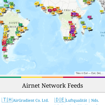
Tiles © Esri — Esri, DeLorme, NAVTEQ, TomTom, Intermap, iPC, USGS, FAO, NPS, NRCAN, GeoBase, Kadaster NL, Ordnance Survey, Esri Japan, METI, Esri China (Hong Kong), and the GIS User Community
Airnet Network Feeds
🇹🇭
🇩🇪
AirGradient Co. Ltd.
Luftqualität | Nds.