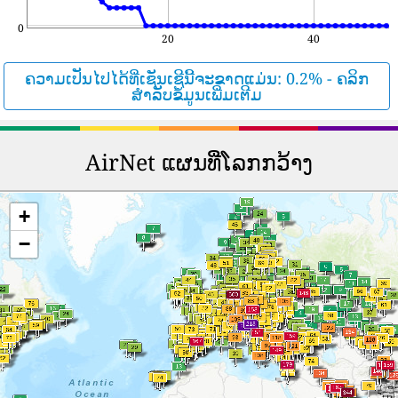
0
20
40
ຄວາມເປັນໄປໄດ້ທີ່ເຊັນເຊີນີ້ຈະຂາດແມ່ນ: 0.2% - ຄລິກ
ສຳລັບຂໍ້ມູນເພີ່ມເຕີມ
AirNet ແຜນທີ່ໂລກກວ້າງ
+
−