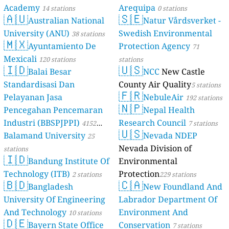
Academy
Arequipa
14 stations
0 stations
🇦🇺
🇸🇪
Australian National
Natur Vårdsverket -
University (ANU)
Swedish Environmental
38 stations
🇲🇽
Ayuntamiento De
Protection Agency
71
Mexicali
120 stations
stations
🇮🇩
🇺🇸
Balai Besar
NCC
New Castle
Standardisasi Dan
County Air Quality
5 stations
🇫🇷
Pelayanan Jasa
NebuleAir
192 stations
🇳🇵
Pencegahan Pencemaran
Nepal Health
Industri (BBSPJPPI)
Research Council
4152
7 stations
🇺🇸
Balamand University
Nevada NDEP
stations
25
Nevada Division of
stations
🇮🇩
Bandung Institute Of
Environmental
Technology (ITB)
Protection
2 stations
229 stations
🇧🇩
🇨🇦
Bangladesh
New Foundland And
University Of Engineering
Labrador Department Of
And Technology
Environment And
10 stations
🇩🇪
Bayern State Office
Conservation
7 stations