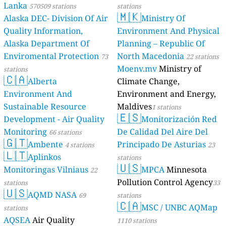
Lanka
570509 stations
stations
🇲🇰
Alaska DEC- Division Of Air
Ministry Of
Quality Information,
Environment And Physical
Alaska Department Of
Planning – Republic Of
Enviromental Protection
North Macedonia
73
22 stations
Moenv.mv
Ministry of
stations
🇨🇦
Alberta
Climate Change,
Environment And
Environment and Energy,
Sustainable Resource
Maldives
1 stations
🇪🇸
Development - Air Quality
Monitorización Red
Monitoring
De Calidad Del Aire Del
66 stations
🇬🇹
Ambente
Principado De Asturias
4 stations
23
🇱🇹
Aplinkos
stations
🇺🇸
Monitoringas Vilniaus
MPCA
Minnesota
22
Pollution Control Agency
stations
33
🇺🇸
AQMD NASA
69
stations
🇨🇦
MSC / UNBC AQMap
stations
AQSEA
Air Quality
1110 stations