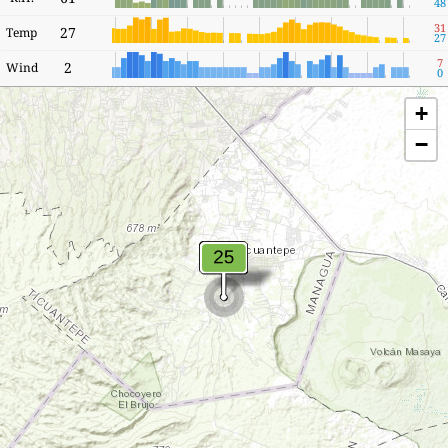
48
31
27
Temp
27
7
2
Wind
0
+
−