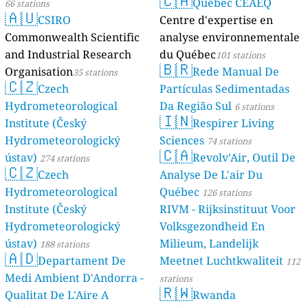
🇨🇦
Québec CEAEQ
66 stations
🇦🇺
CSIRO
Centre d'expertise en
Commonwealth Scientific
analyse environnementale
and Industrial Research
du Québec
101 stations
🇧🇷
Organisation
Rede Manual De
35 stations
🇨🇿
Czech
Partículas Sedimentadas
Hydrometeorological
Da Região Sul
6 stations
🇮🇳
Institute (Český
Respirer Living
Hydrometeorologický
Sciences
74 stations
🇨🇦
ústav)
Revolv'Air, Outil De
274 stations
🇨🇿
Czech
Analyse De L'air Du
Hydrometeorological
Québec
126 stations
Institute (Český
RIVM - Rijksinstituut Voor
Hydrometeorologický
Volksgezondheid En
ústav)
Milieum, Landelijk
188 stations
🇦🇩
Departament De
Meetnet Luchtkwaliteit
112
Medi Ambient D'Andorra -
stations
🇷🇼
Qualitat De L'Aire A
Rwanda