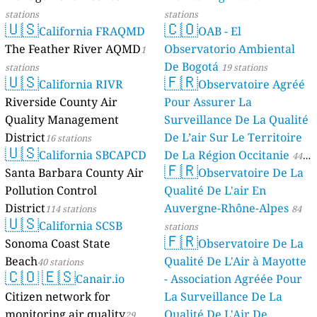
stations
stations
🇺🇸
🇨🇴
California FRAQMD
OAB - El
The Feather River AQMD
Observatorio Ambiental
1
De Bogotá
stations
19 stations
🇺🇸
🇫🇷
California RIVR
Observatoire Agréé
Riverside County Air
Pour Assurer La
Quality Management
Surveillance De La Qualité
District
De L’air Sur Le Territoire
16 stations
🇺🇸
California SBCAPCD
De La Région Occitanie
44
🇫🇷
Santa Barbara County Air
Observatoire De La
stations
Pollution Control
Qualité De L'air En
District
Auvergne-Rhône-Alpes
114 stations
84
🇺🇸
California SCSB
stations
🇫🇷
Sonoma Coast State
Observatoire De La
Beach
Qualité De L'Air à Mayotte
40 stations
🇨🇴
🇪🇸
Canair.io
- Association Agréée Pour
Citizen network for
La Surveillance De La
monitoring air quality
Qualité De L'Air De
29