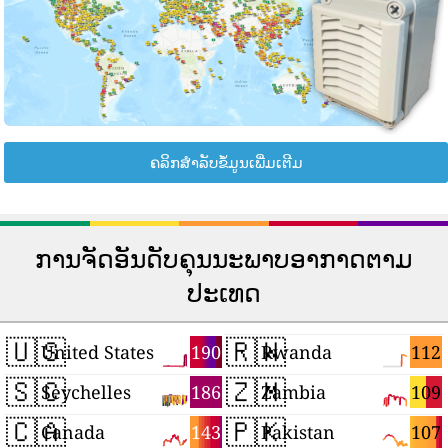
ຄລິກສຳລັບຂໍ້ມູນເພີ່ມເຕີມ
ການຈັດອັນດັບຄຸນນະພາບອາກາດຕາມ
ປະເທດ
🇺🇸
🇷🇼
190
112
United States
Rwanda
🇸🇨
🇿🇲
186
109
Seychelles
Zambia
🇨🇦
🇵🇰
143
107
Canada
Pakistan