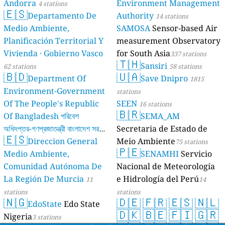
Andorra
Environment Management
4 stations
🇪🇸
Departamento De
Authority
14 stations
Medio Ambiente,
SAMOSA
Sensor-based Air
Planificación Territorial Y
measurement Observatory
Vivienda · Gobierno Vasco
for South Asia
337 stations
🇹🇭
Sansiri
62 stations
58 stations
🇧🇩
🇺🇦
Department Of
Save Dnipro
1815
Environment-Government
stations
Of The People's Republic
SEEN
16 stations
🇧🇷
Of Bangladesh পরিবেশ
SEMA_AM
অধিদপ্তর-গণপ্রজাতন্ত্রী বাংলাদেশ সরকার
Secretaria de Estado de
🇪🇸
Direccion General
Meio Ambiente
17 stations
75 stations
🇵🇪
Medio Ambiente,
SENAMHI
Servicio
Comunidad Autónoma De
Nacional de Meteorología
La Región De Murcia
e Hidrología del Perú
11
14
stations
stations
🇳🇬
🇩🇪
🇫🇷
🇪🇸
🇳🇱
EdoState
Edo State
🇩🇰
🇧🇪
🇫🇮
🇬🇷
Nigeria
3 stations