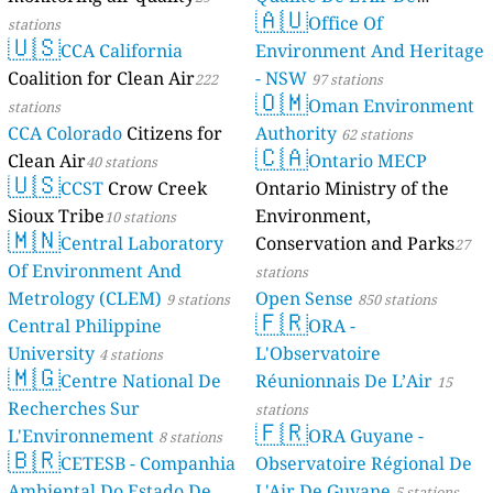
🇦🇺
Mayotte
Office Of
stations
4 stations
🇺🇸
CCA California
Environment And Heritage
Coalition for Clean Air
- NSW
222
97 stations
🇴🇲
Oman Environment
stations
CCA Colorado
Citizens for
Authority
62 stations
🇨🇦
Clean Air
Ontario MECP
40 stations
🇺🇸
CCST
Crow Creek
Ontario Ministry of the
Sioux Tribe
Environment,
10 stations
🇲🇳
Central Laboratory
Conservation and Parks
27
Of Environment And
stations
Metrology (CLEM)
Open Sense
9 stations
850 stations
🇫🇷
Central Philippine
ORA -
University
L'Observatoire
4 stations
🇲🇬
Centre National De
Réunionnais De L’Air
15
Recherches Sur
stations
🇫🇷
L'Environnement
ORA Guyane -
8 stations
🇧🇷
CETESB - Companhia
Observatoire Régional De
Ambiental Do Estado De
L'Air De Guyane
5 stations