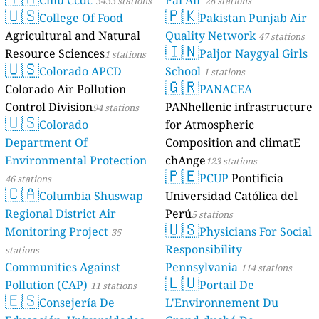
3433 stations
28 stations
🇺🇸
🇵🇰
College Of Food
Pakistan Punjab Air
Agricultural and Natural
Quality Network
47 stations
🇮🇳
Resource Sciences
Paljor Naygyal Girls
1 stations
🇺🇸
Colorado APCD
School
1 stations
🇬🇷
Colorado Air Pollution
PANACEA
Control Division
PANhellenic infrastructure
94 stations
🇺🇸
Colorado
for Atmospheric
Department Of
Composition and climatE
Environmental Protection
chAnge
123 stations
🇵🇪
PCUP
Pontificia
46 stations
🇨🇦
Columbia Shuswap
Universidad Católica del
Regional District Air
Perú
5 stations
🇺🇸
Monitoring Project
Physicians For Social
35
Responsibility
stations
Communities Against
Pennsylvania
114 stations
🇱🇺
Pollution (CAP)
Portail De
11 stations
🇪🇸
Consejería De
L'Environnement Du