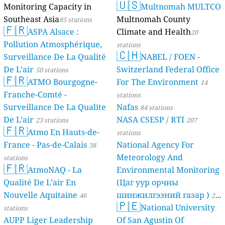
🇺🇸
Monitoring Capacity in
Multnomah MULTCO
Southeast Asia
Multnomah County
85 stations
🇫🇷
ASPA Alsace :
Climate and Health
20
Pollution Atmosphérique,
stations
🇨🇭
Surveillance De La Qualité
NABEL / FOEN -
De L’air
Switzerland Federal Office
50 stations
🇫🇷
ATMO Bourgogne-
For The Environment
14
Franche-Comté -
stations
Surveillance De La Qualite
Nafas
84 stations
De L’air
NASA CSESP / RTI
23 stations
207
🇫🇷
Atmo En Hauts-de-
stations
France - Pas-de-Calais
National Agency For
38
Meteorology And
stations
🇫🇷
AtmoNAQ - La
Environmental Monitoring
Qualité De L’air En
(Цаг уур орчны
Nouvelle Aquitaine
шинжилгээний газар )
46
21
🇵🇪
National University
stations
stations
AUPP Liger Leadership
Of San Agustin Of