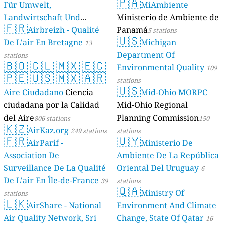
🇵🇦
Für Umwelt,
MiAmbiente
Landwirtschaft Und
Ministerio de Ambiente de
🇫🇷
Geologie)
Airbreizh - Qualité
Panamá
50 stations
5 stations
🇺🇸
De L'air En Bretagne
Michigan
13
Department Of
stations
🇧🇴
🇨🇱
🇲🇽
🇪🇨
Environmental Quality
109
🇵🇪
🇺🇸
🇲🇽
🇦🇷
stations
🇺🇸
Aire Ciudadano
Ciencia
Mid-Ohio MORPC
ciudadana por la Calidad
Mid-Ohio Regional
del Aire
Planning Commission
806 stations
150
🇰🇿
AirKaz.org
249 stations
stations
🇫🇷
🇺🇾
AirParif -
Ministerio De
Association De
Ambiente De La República
Surveillance De La Qualité
Oriental Del Uruguay
6
De L'air En Île-de-France
39
stations
🇶🇦
Ministry Of
stations
🇱🇰
AirShare - National
Environment And Climate
Air Quality Network, Sri
Change, State Of Qatar
16