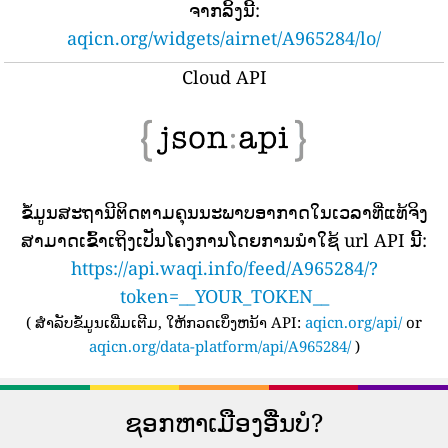
ຈາກລິ້ງນີ້:
aqicn.org/widgets/airnet/A965284/lo/
Cloud API
ຂໍ້​ມູນ​ສະ​ຖາ​ນີ​ຕິດ​ຕາມ​ຄຸນ​ນະ​ພາບ​ອາ​ກາດ​ໃນ​ເວ​ລາ​ທີ່​ແທ້​ຈິງ​
ສາ​ມາດ​ເຂົ້າ​ເຖິງ​ເປັນ​ໂຄງ​ການ​ໂດຍ​ການ​ນໍາ​ໃຊ້ url API ນີ້​:
https://api.waqi.info/feed/A965284/?
token=__YOUR_TOKEN__
(
ສໍາລັບຂໍ້ມູນເພີ່ມເຕີມ, ໃຫ້ກວດເບິ່ງຫນ້າ API:
aqicn.org/api/
or
aqicn.org/data-platform/api/A965284/
)
ຊອກຫາເມືອງອື່ນບໍ?