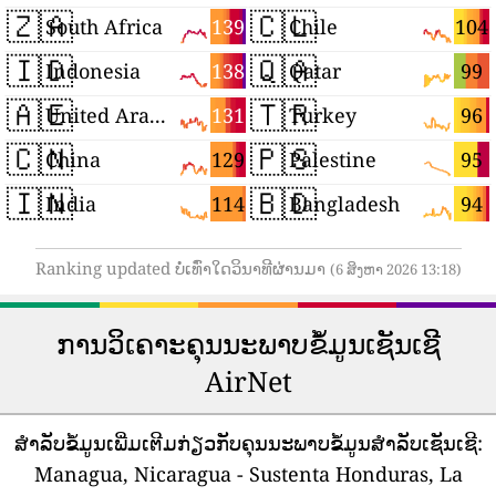
🇿🇦
🇨🇱
139
104
South Africa
Chile
🇮🇩
🇶🇦
138
99
Indonesia
Qatar
🇦🇪
🇹🇷
131
96
United Arab Emirates
Turkey
🇨🇳
🇵🇸
129
95
China
Palestine
🇮🇳
🇧🇩
114
94
India
Bangladesh
Ranking updated ບໍ່ເທົ່າໃດວິນາທີຜ່ານມາ
(6 ສິງຫາ 2026 13:18)
ການວິເຄາະຄຸນນະພາບຂໍ້ມູນເຊັນເຊີ
AirNet
ສໍາລັບຂໍ້ມູນເພີ່ມເຕີມກ່ຽວກັບຄຸນນະພາບຂໍ້ມູນສໍາລັບເຊັນເຊີ:
Managua, Nicaragua - Sustenta Honduras, La