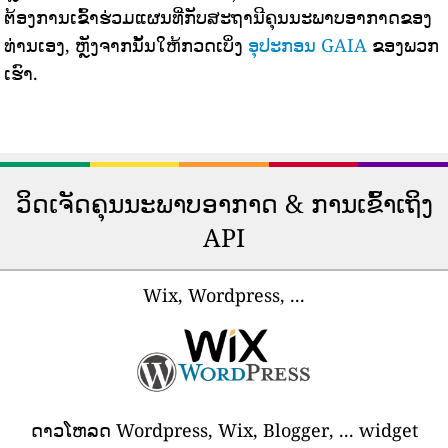
ຕ້ອງການເຂົ້າຮ່ວມແຜນທີ່ກັບສະຖານີຄຸນນະພາບອາກາດຂອງ
ທ່ານເອງ, ຫຼັງຈາກນັ້ນໃຫ້ກວດເບິ່ງ
ອຸປະກອນ GAIA
ຂອງພວກ
ເຮົາ.
ວິດເຈັດຄຸນນະພາບອາກາດ & ການເຂົ້າເຖິງ
API
Wix, Wordpress, ...
ດາວໂຫລດ Wordpress, Wix, Blogger, ... widget