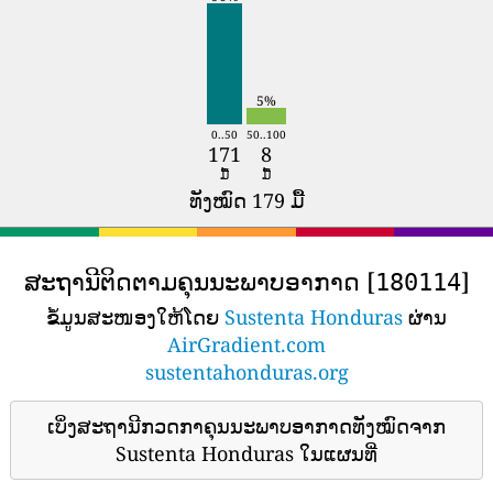
5%
0..50
50..100
171
8
ມື້
ມື້
ທັງໝົດ 179 ມື້
ສະຖານີຕິດຕາມຄຸນນະພາບອາກາດ [
]
180114
ຂໍ້ມູນສະໜອງໃຫ້ໂດຍ
Sustenta Honduras
ຜ່ານ
AirGradient.com
sustentahonduras.org
ເບິ່ງສະຖານີກວດກາຄຸນນະພາບອາກາດທັງໝົດຈາກ
Sustenta Honduras ໃນແຜນທີ່