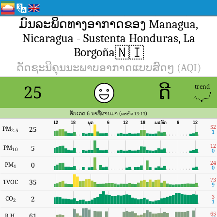
ມົນລະພິດທາງອາກາດຂອງ Managua,
Nicaragua - Sustenta Honduras, La
🇳🇮
Borgoña
ດັດຊະນີຄຸນນະພາບອາກາດແບບສົດໆ (AQI)
ດີ
25
trend
ອັບເດດ 6 ນາທີຜ່ານມາ (
)
ພະຫັດ 13:13
ພະຫັດ
12
18
ພຸດ
6
12
18
6
12
52
PM
25
2.5
1
12
PM
5
10
0
24
PM
0
1
0
73
35
TVOC
9
3
CO
2
2
1
65
61
R.H.