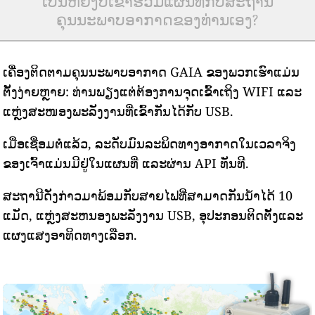
ເປັນຫຍັງບໍ່ເຂົ້າຮ່ວມແຜນທີ່ກັບສະຖານີ
ຄຸນນະພາບອາກາດຂອງທ່ານເອງ?
ເຄື່ອງຕິດຕາມຄຸນນະພາບອາກາດ GAIA ຂອງພວກເຮົາແມ່ນ
ຕັ້ງງ່າຍຫຼາຍ: ທ່ານພຽງແຕ່ຕ້ອງການຈຸດເຂົ້າເຖິງ WIFI ແລະ
ແຫຼ່ງສະໜອງພະລັງງານທີ່ເຂົ້າກັນໄດ້ກັບ USB.
ເມື່ອເຊື່ອມຕໍ່ແລ້ວ, ລະດັບມົນລະພິດທາງອາກາດໃນເວລາຈິງ
ຂອງເຈົ້າແມ່ນມີຢູ່ໃນແຜນທີ່ ແລະຜ່ານ API ທັນທີ.
ສະຖານີດັ່ງກ່າວມາພ້ອມກັບສາຍໄຟທີ່ສາມາດກັນນ້ໍາໄດ້ 10
ແມັດ, ແຫຼ່ງສະຫນອງພະລັງງານ USB, ອຸປະກອນຕິດຕັ້ງແລະ
ແຜງແສງອາທິດທາງເລືອກ.