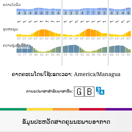
ຄວາມໄວລົມ
4
3
4
6
6
5
5
4
3
3
3
4
7
7
6
5
4
3
4
6
ອຸນ​ຫະ​ພູມ
25°
24°
24°
30°
34°
33°
29°
26°
25°
24°
24°
29°
35°
33°
30°
27°
25°
24°
24°
30°
ຄວາມຊຸ່ມຊື່ນພີ່ນ້ອງ
74
77
75
46
33
37
52
65
72
76
75
51
34
39
51
63
69
74
72
50
ຄາດ​ຄະ​ເນ​ໂດຍ​ໃຊ້​ເຂດ​ເວ​ລາ​: America/Managua
🇬🇧
ການ​ແປ​ພາ​ສາ​ສໍາ​ລັບ​ພາ​ສາ​ອື່ນ​:
ຂໍ້ມູນປະຫວັດສາດຄຸນນະພາບອາກາດ