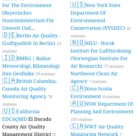
🇺🇸
For The Environment
New York State
(Bayerisches
Department Of
Staatsministerium Für
Environmental
Umwelt Und
Conservation (NYSDEC)
42
🇩🇪
Berlin Air Quality -
Verbraucherschutz) - LfU
stations
🇳🇴
(Luftqualität In Berlin)
NILU - Norsk
46 stations
14
Institutt For Luftforskning
stations
🇮🇩
BMKG | Badan
(Norwegian Institute For
Meteorologi, Klimatologi
Air Research)
77 stations
Dan Geofisika
Northwest Clean Air
29 stations
🇨🇦
British Columbia,
Agency
7 stations
🇨🇦
Canada Air Quality
Nova Scotia
Monitoring Agency
Environment
78
9 stations
🇦🇺
NSW Department Of
stations
🇺🇸
California
Planning And Environment
EDCAQMD
El Dorado
131 stations
🇨🇦
County Air Quality
NWT Air Quality
Management District
Monitoring Network
75
7