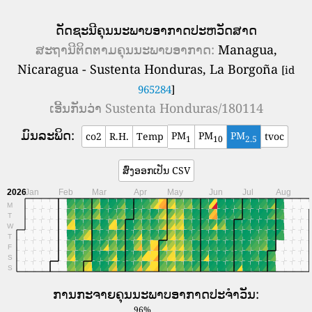
ດັດຊະນີຄຸນນະພາບອາກາດປະຫວັດສາດ
ສະ​ຖາ​ນີ​ຕິດ​ຕາມ​ຄຸນ​ນະ​ພາບ​ອາ​ກາດ​:
Managua,
Nicaragua - Sustenta Honduras, La Borgoña
[id
965284
]
ເອີ້ນກັນວ່າ
Sustenta Honduras/180114
ມົນລະພິດ:
PM
PM
PM
co2
R.H.
Temp
tvoc
1
10
2.5
ສົ່ງອອກເປັນ CSV
2026
Jan
Feb
Mar
Apr
May
Jun
Jul
Aug
M
T
W
T
F
S
S
ການກະຈາຍຄຸນນະພາບອາກາດປະຈໍາວັນ:
96%