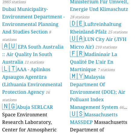
Ministerium Für Umwelt,
3985 stations
Dubai Municipality-
Energie Und Klimaschutz
Environment Department -
28 stations
🇩🇪
Environmental Planning
Luftreinhaltung
And Studies Section
Rheinland-Pfalz
8
25 stations
🇺🇦
LUN City Air (ЛУН
stations
🇦🇺
EPA South Australia
Місто Air)
210 stations
🇫🇷
:: Air Quality In South
Madininair La
Australia
Qualité De L’air En
11 stations
🇱🇹
AAA - Aplinkos
Martinique
7 stations
🇲🇾
Apsaugos Agentūra
Malaysia
(Lithuania Environmental
Department Of
Protection Agency
Environment (DOE); Air
16
Polluant Index
stations
🇳🇬
Abuja SERLCAR
Management System
66
🇺🇸
Space Environment
Massachusetts
stations
Research Laboratory,
MASSDEP
Massachusetts
Center for Atmospheric
Department of