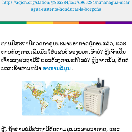
https://aqicn.org/station/@965284/lo/#/s:965284/n:managua-nicar
agua-sustenta-honduras-la-borgoña
ທ່ານມີສະຖານີກວດກາຄຸນນະພາບອາກາດຢູ່ກ່ອນແລ້ວ, ແລະ
ທ່ານຕ້ອງການເພີ່ມມັນໃສ່ແຜນທີ່ຂອງພວກເຮົາບໍ? ຫຼືເຈົ້າເປັນ
ເຈົ້າຂອງສະຖານີນີ້ ແລະຕ້ອງການແກ້ໄຂບໍ? ຫຼັງຈາກນັ້ນ, ຕິດຕໍ່
ພວກເຮົາຜ່ານຫນ້າ
ອາຫານຂໍ້ມູນ
.
ຫຼື, ຖ້າທ່ານບໍ່ມີສະຖານີຕິດຕາມຄຸນນະພາບອາກາດ, ແລະ