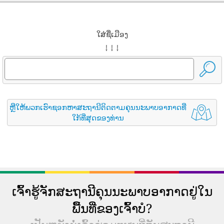
ໃສ່ຊື່ເມືອງ
↓ ↓ ↓
ຫຼືໃຫ້ພວກເຮົາຊອກຫາສະຖານີຕິດຕາມຄຸນນະພາບອາກາດທີ່
ໃກ້ທີ່ສຸດຂອງທ່ານ
ເຈົ້າຮູ້ຈັກສະຖານີຄຸນນະພາບອາກາດຢູ່ໃນ
ພື້ນທີ່ຂອງເຈົ້າບໍ?