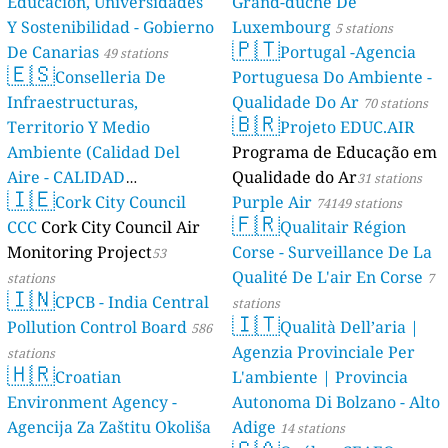
Educación, Universidades
Grand-duché De
Y Sostenibilidad - Gobierno
Luxembourg
5 stations
🇵🇹
De Canarias
Portugal -Agencia
49 stations
🇪🇸
Conselleria De
Portuguesa Do Ambiente -
Infraestructuras,
Qualidade Do Ar
70 stations
🇧🇷
Territorio Y Medio
Projeto EDUC.AIR
Ambiente (Calidad Del
Programa de Educação em
Aire - CALIDAD
Qualidade do Ar
31 stations
🇮🇪
AMBIENTAL)
Cork City Council
Purple Air
23 stations
74149 stations
🇫🇷
CCC
Cork City Council Air
Qualitair Région
Monitoring Project
Corse - Surveillance De La
53
Qualité De L'air En Corse
stations
7
🇮🇳
CPCB - India Central
stations
🇮🇹
Pollution Control Board
Qualità Dell’aria |
586
Agenzia Provinciale Per
stations
🇭🇷
Croatian
L'ambiente | Provincia
Environment Agency -
Autonoma Di Bolzano - Alto
Agencija Za Zaštitu Okoliša
Adige
14 stations