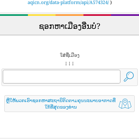
aqicn.org/data-platform/api/A574324/
)
ຊອກຫາເມືອງອື່ນບໍ?
ໃສ່ຊື່ເມືອງ
↓ ↓ ↓
ຫຼືໃຫ້ພວກເຮົາຊອກຫາສະຖານີຕິດຕາມຄຸນນະພາບອາກາດທີ່
ໃກ້ທີ່ສຸດຂອງທ່ານ