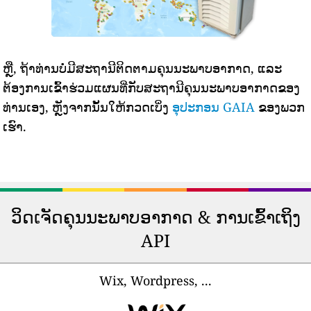
ຫຼື, ຖ້າທ່ານບໍ່ມີສະຖານີຕິດຕາມຄຸນນະພາບອາກາດ, ແລະ
ຕ້ອງການເຂົ້າຮ່ວມແຜນທີ່ກັບສະຖານີຄຸນນະພາບອາກາດຂອງ
ທ່ານເອງ, ຫຼັງຈາກນັ້ນໃຫ້ກວດເບິ່ງ
ອຸປະກອນ GAIA
ຂອງພວກ
ເຮົາ.
ວິດເຈັດຄຸນນະພາບອາກາດ & ການເຂົ້າເຖິງ
API
Wix, Wordpress, ...