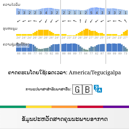
ຄວາມໄວລົມ
3
3
2
2
3
4
3
2
2
2
1
1
2
5
4
3
3
3
2
1
ອຸນ​ຫະ​ພູມ
24°
24°
24°
26°
28°
28°
26°
24°
24°
23°
23°
26°
29°
27°
26°
25°
24°
24°
23°
27°
ຄວາມຊຸ່ມຊື່ນພີ່ນ້ອງ
88
88
88
77
66
70
82
86
88
88
89
77
64
77
82
87
89
89
89
73
ຄາດ​ຄະ​ເນ​ໂດຍ​ໃຊ້​ເຂດ​ເວ​ລາ​: America/Tegucigalpa
🇬🇧
ການ​ແປ​ພາ​ສາ​ສໍາ​ລັບ​ພາ​ສາ​ອື່ນ​:
ຂໍ້ມູນປະຫວັດສາດຄຸນນະພາບອາກາດ