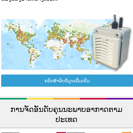
ຄລິກສຳລັບຂໍ້ມູນເພີ່ມເຕີມ
ການຈັດອັນດັບຄຸນນະພາບອາກາດຕາມ
ປະເທດ