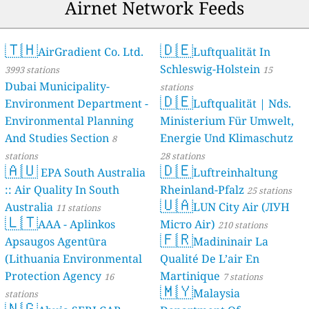
Airnet Network Feeds
🇹🇭
🇩🇪
AirGradient Co. Ltd.
Luftqualität In
Schleswig-Holstein
3993 stations
15
Dubai Municipality-
stations
🇩🇪
Environment Department -
Luftqualität | Nds.
Environmental Planning
Ministerium Für Umwelt,
And Studies Section
Energie Und Klimaschutz
8
stations
28 stations
🇦🇺
🇩🇪
EPA South Australia
Luftreinhaltung
:: Air Quality In South
Rheinland-Pfalz
25 stations
🇺🇦
Australia
LUN City Air (ЛУН
11 stations
🇱🇹
AAA - Aplinkos
Місто Air)
210 stations
🇫🇷
Apsaugos Agentūra
Madininair La
(Lithuania Environmental
Qualité De L’air En
Protection Agency
Martinique
16
7 stations
🇲🇾
Malaysia
stations
🇳🇬