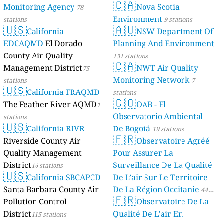
🇨🇦
Monitoring Agency
Nova Scotia
78
Environment
stations
9 stations
🇺🇸
🇦🇺
California
NSW Department Of
EDCAQMD
El Dorado
Planning And Environment
County Air Quality
131 stations
🇨🇦
Management District
NWT Air Quality
75
Monitoring Network
stations
7
🇺🇸
California FRAQMD
stations
🇨🇴
The Feather River AQMD
OAB - El
1
Observatorio Ambiental
stations
🇺🇸
California RIVR
De Bogotá
19 stations
🇫🇷
Riverside County Air
Observatoire Agréé
Quality Management
Pour Assurer La
District
Surveillance De La Qualité
16 stations
🇺🇸
California SBCAPCD
De L’air Sur Le Territoire
Santa Barbara County Air
De La Région Occitanie
44
🇫🇷
Pollution Control
Observatoire De La
stations
District
Qualité De L'air En
115 stations