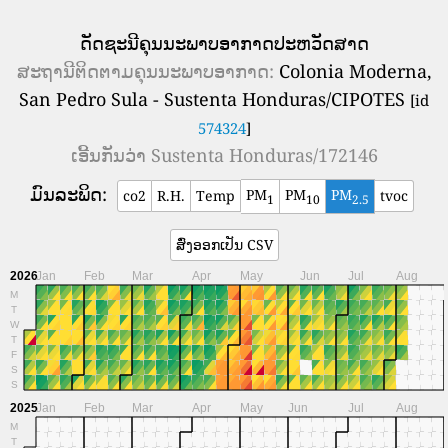
ດັດຊະນີຄຸນນະພາບອາກາດປະຫວັດສາດ
ສະ​ຖາ​ນີ​ຕິດ​ຕາມ​ຄຸນ​ນະ​ພາບ​ອາ​ກາດ​:
Colonia Moderna,
San Pedro Sula - Sustenta Honduras/CIPOTES
[id
574324
]
ເອີ້ນກັນວ່າ
Sustenta Honduras/172146
ມົນລະພິດ:
PM
PM
PM
co2
R.H.
Temp
tvoc
1
10
2.5
ສົ່ງອອກເປັນ CSV
2026
Jan
Feb
Mar
Apr
May
Jun
Jul
Aug
M
T
W
T
F
S
S
2025
Jan
Feb
Mar
Apr
May
Jun
Jul
Aug
M
T