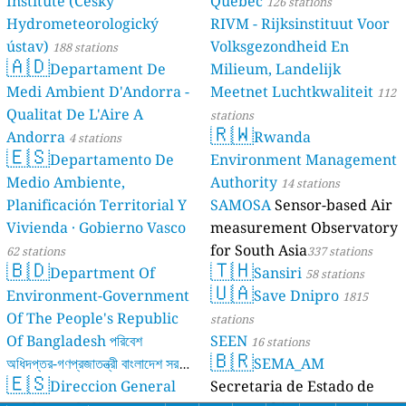
Institute (Český
Québec
126 stations
Hydrometeorologický
RIVM - Rijksinstituut Voor
ústav)
Volksgezondheid En
188 stations
🇦🇩
Departament De
Milieum, Landelijk
Medi Ambient D'Andorra -
Meetnet Luchtkwaliteit
112
Qualitat De L'Aire A
stations
🇷🇼
Andorra
Rwanda
4 stations
🇪🇸
Departamento De
Environment Management
Medio Ambiente,
Authority
14 stations
Planificación Territorial Y
SAMOSA
Sensor-based Air
Vivienda · Gobierno Vasco
measurement Observatory
for South Asia
62 stations
337 stations
🇧🇩
🇹🇭
Department Of
Sansiri
58 stations
🇺🇦
Environment-Government
Save Dnipro
1815
Of The People's Republic
stations
Of Bangladesh পরিবেশ
SEEN
16 stations
🇧🇷
অধিদপ্তর-গণপ্রজাতন্ত্রী বাংলাদেশ সরকার
SEMA_AM
🇪🇸
Direccion General
Secretaria de Estado de
17 stations