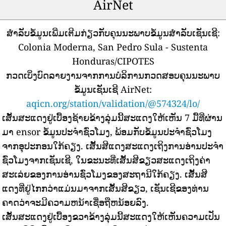
AirNet
ສໍາລັບຂໍ້ມູນເພີ່ມເຕີມກ່ຽວກັບຄຸນນະພາບຂໍ້ມູນສໍາລັບເຊັນເຊີ:
Colonia Moderna, San Pedro Sula - Sustenta
Honduras/CIPOTES
ກວດເບິ່ງບົດລາຍງານຈາກການບໍລິການກວດສອບຄຸນນະພາບ
ຂໍ້ມູນເຊັນເຊີ AirNet:
aqicn.org/station/validation/@574324/lo/
ເສັ້ນສະແດງຢູ່ເບື້ອງຊ້າຍຂ້າງລຸ່ມນີ້ສະແດງໃຫ້ເຫັນ 7 ມື້ທີ່ຜ່ານ
ມາ ensor ຂໍ້ມູນປະຈໍາຊົ່ວໂມງ, ພ້ອມກັບຂໍ້ມູນປະຈໍາຊົ່ວໂມງ
ຈາກອຸປະກອນໃກ້ຄຽງ.
ເສັ້ນສີແດງສະແດງເຖິງການອ່ານປະຈໍາ
ຊົ່ວໂມງຈາກເຊັນເຊີ, ໃນຂະນະທີ່ເສັ້ນສີຂຽວສະແດງເຖິງຄ່າ
ສະເລ່ຍຂອງການອ່ານຊົ່ວໂມງຂອງສະຖານີໃກ້ຄຽງ.
ເສັ້ນສີ
ແດງທີ່ຢູ່ໄກກວ່າແມ່ນມາຈາກເສັ້ນສີຂຽວ, ເຊັນເຊີຂອງທ່ານ
ຄາດວ່າຈະມີຄວາມຫນ້າເຊື່ອຖືຫນ້ອຍລົງ.
ເສັ້ນສະແດງຢູ່ເບື້ອງຂວາຂ້າງລຸ່ມນີ້ສະແດງໃຫ້ເຫັນຄວາມເປັນ