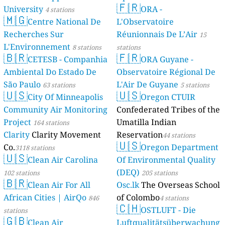
🇫🇷
University
ORA -
4 stations
🇲🇬
Centre National De
L'Observatoire
Recherches Sur
Réunionnais De L’Air
15
L'Environnement
8 stations
stations
🇧🇷
🇫🇷
CETESB - Companhia
ORA Guyane -
Ambiental Do Estado De
Observatoire Régional De
São Paulo
L'Air De Guyane
63 stations
5 stations
🇺🇸
🇺🇸
City Of Minneapolis
Oregon CTUIR
Community Air Monitoring
Confederated Tribes of the
Project
Umatilla Indian
164 stations
Clarity
Clarity Movement
Reservation
44 stations
🇺🇸
Co.
Oregon Department
3118 stations
🇺🇸
Clean Air Carolina
Of Environmental Quality
(DEQ)
102 stations
205 stations
🇧🇷
Clean Air For All
Osc.lk
The Overseas School
African Cities | AirQo
of Colombo
846
4 stations
🇨🇭
OSTLUFT - Die
stations
🇬🇧
Clean Air
Luftqualitätsüberwachung