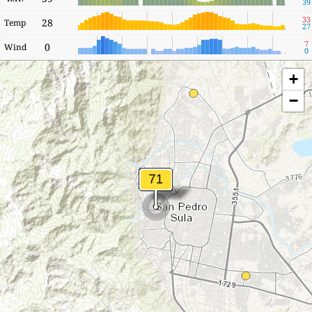
39
33
28
Temp
27
7
0
Wind
0
+
−