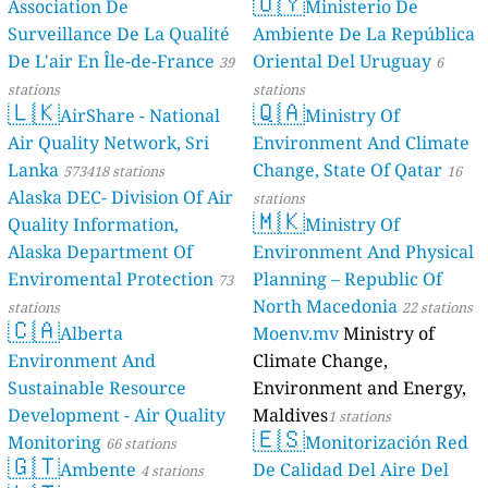
🇺🇾
Association De
Ministerio De
Surveillance De La Qualité
Ambiente De La República
De L'air En Île-de-France
Oriental Del Uruguay
39
6
stations
stations
🇱🇰
🇶🇦
AirShare - National
Ministry Of
Air Quality Network, Sri
Environment And Climate
Lanka
Change, State Of Qatar
573418 stations
16
Alaska DEC- Division Of Air
stations
🇲🇰
Quality Information,
Ministry Of
Alaska Department Of
Environment And Physical
Enviromental Protection
Planning – Republic Of
73
North Macedonia
stations
22 stations
🇨🇦
Alberta
Moenv.mv
Ministry of
Environment And
Climate Change,
Sustainable Resource
Environment and Energy,
Development - Air Quality
Maldives
1 stations
🇪🇸
Monitoring
Monitorización Red
66 stations
🇬🇹
Ambente
De Calidad Del Aire Del
4 stations