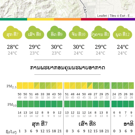
Leaflet
|
Tiles © Esri - Esri, DeLorme, NAVTEQ, TomTom, Intermap, iPC, USGS, FAO, NPS, NRCAN, GeoBase, Kadaster NL, Ordnance Survey, Esri Japan, METI, Esri China (Hong Kong), and the GIS User Community
ສຸກ ທີ່7
ເສົາ ທີ່8
ທິດ ທີ່9
ຈັນ ທີ່10
ອັງຄານ ທີ່11
ພຸດ ທີ່12
28°C
29°C
30°C
30°C
29°C
24°C
24°C
23°C
23°C
24°C
24°C
24°C
ການພະຍາກອນຄຸນນະພາບອາກາດ
PM
2.5
50
50
51
46
33
38
43
50
51
48
44
50
49
27
29
25
24
25
26
30
49
49
50
38
32
34
39
47
50
45
43
45
31
24
27
22
22
24
23
28
PM
10
14
13
14
12
8
9
9
12
13
12
11
12
14
8
13
8
6
6
7
9
14
13
14
12
8
9
9
12
13
12
11
12
14
8
13
8
6
6
7
9
ສຸກ ທີ່7
ເສົາ ທີ່8
ອາທິດ
1
3
6
9
12
15
18
21
0
3
6
9
12
15
18
21
0
3
6
9
ຊົ່ວໂມງ