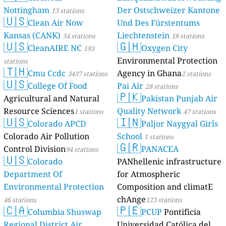
Nottingham
Der Ostschweizer Kantone
13 stations
🇺🇸
Clean Air Now
Und Des Fürstentums
Kansas (CANK)
Liechtenstein
34 stations
18 stations
🇺🇸
🇬🇭
CleanAIRE NC
Oxygen City
193
Environmental Protection
stations
🇹🇭
Cmu Ccdc
Agency in Ghana
3437 stations
2 stations
🇺🇸
College Of Food
Pai Air
28 stations
🇵🇰
Agricultural and Natural
Pakistan Punjab Air
Resource Sciences
Quality Network
1 stations
47 stations
🇺🇸
🇮🇳
Colorado APCD
Paljor Naygyal Girls
Colorado Air Pollution
School
1 stations
🇬🇷
Control Division
PANACEA
94 stations
🇺🇸
Colorado
PANhellenic infrastructure
Department Of
for Atmospheric
Environmental Protection
Composition and climatE
chAnge
46 stations
123 stations
🇨🇦
🇵🇪
Columbia Shuswap
PCUP
Pontificia
Regional District Air
Universidad Católica del