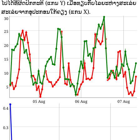
ໄປໄດ້ທີ່ຜິດປົກກະຕິ (ແກນ Y) ເມື່ອທຽບກັບໄລຍະຫ່າງສະເລ່ຍ
ສະເລ່ຍຈາກອຸປະກອນໃກ້ຄຽງ (ແກນ X).
30
25
20
15
10
5
05 Aug
06 Aug
07 Aug
0.4
0.3