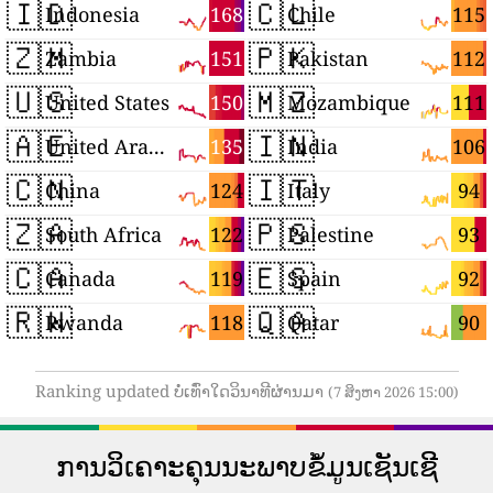
🇮🇩
🇨🇱
168
115
Indonesia
Chile
🇿🇲
🇵🇰
151
112
Zambia
Pakistan
🇺🇸
🇲🇿
150
111
United States
Mozambique
🇦🇪
🇮🇳
135
106
United Arab Emirates
India
🇨🇳
🇮🇹
124
94
China
Italy
🇿🇦
🇵🇸
122
93
South Africa
Palestine
🇨🇦
🇪🇸
119
92
Canada
Spain
🇷🇼
🇶🇦
118
90
Rwanda
Qatar
Ranking updated ບໍ່ເທົ່າໃດວິນາທີຜ່ານມາ
(7 ສິງຫາ 2026 15:00)
ການວິເຄາະຄຸນນະພາບຂໍ້ມູນເຊັນເຊີ