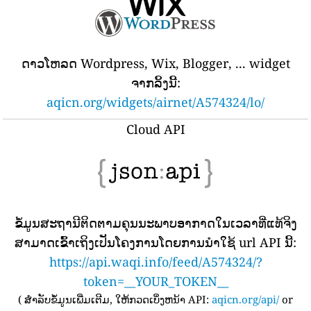
ດາວໂຫລດ Wordpress, Wix, Blogger, ... widget
ຈາກລິ້ງນີ້:
aqicn.org/widgets/airnet/A574324/lo/
Cloud API
ຂໍ້​ມູນ​ສະ​ຖາ​ນີ​ຕິດ​ຕາມ​ຄຸນ​ນະ​ພາບ​ອາ​ກາດ​ໃນ​ເວ​ລາ​ທີ່​ແທ້​ຈິງ​
ສາ​ມາດ​ເຂົ້າ​ເຖິງ​ເປັນ​ໂຄງ​ການ​ໂດຍ​ການ​ນໍາ​ໃຊ້ url API ນີ້​:
https://api.waqi.info/feed/A574324/?
token=__YOUR_TOKEN__
(
ສໍາລັບຂໍ້ມູນເພີ່ມເຕີມ, ໃຫ້ກວດເບິ່ງຫນ້າ API:
aqicn.org/api/
or