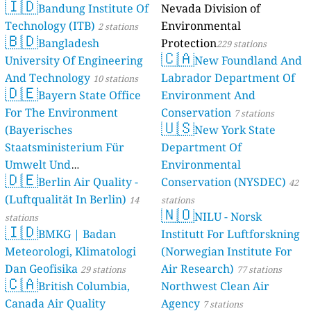
🇮🇩
Bandung Institute Of
Nevada Division of
Technology (ITB)
Environmental
2 stations
🇧🇩
Bangladesh
Protection
229 stations
🇨🇦
University Of Engineering
New Foundland And
And Technology
Labrador Department Of
10 stations
🇩🇪
Bayern State Office
Environment And
For The Environment
Conservation
7 stations
🇺🇸
(Bayerisches
New York State
Staatsministerium Für
Department Of
Umwelt Und
Environmental
🇩🇪
Berlin Air Quality -
Verbraucherschutz) - LfU
Conservation (NYSDEC)
42
(Luftqualität In Berlin)
46 stations
14
stations
🇳🇴
NILU - Norsk
stations
🇮🇩
BMKG | Badan
Institutt For Luftforskning
Meteorologi, Klimatologi
(Norwegian Institute For
Dan Geofisika
Air Research)
29 stations
77 stations
🇨🇦
British Columbia,
Northwest Clean Air
Canada Air Quality
Agency
7 stations