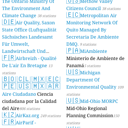
🇺🇸
The Ontario Ministry Of
Methow Valley
The Environment And
Citizens Council
38 stations
🇪🇨
Climate Change
Metropolitan Air
38 stations
🇩🇪
Air Quality, Saxon
Monitoring Network Of
State Office (Luftqualität
Quito Managed By
Sächsisches Landesamt
Secretaria De Ambiente
Für Umwelt,
DMQ.
9 stations
🇵🇦
Landwirtschaft Und
MiAmbiente
🇫🇷
Geologie)
Airbreizh - Qualité
Ministerio de Ambiente de
50 stations
De L'air En Bretagne
Panamá
13
5 stations
🇺🇸
Michigan
stations
🇧🇴
🇨🇱
🇲🇽
🇪🇨
Department Of
🇵🇪
🇺🇸
🇲🇽
🇦🇷
Environmental Quality
109
Aire Ciudadano
Ciencia
stations
🇺🇸
ciudadana por la Calidad
Mid-Ohio MORPC
del Aire
Mid-Ohio Regional
806 stations
🇰🇿
AirKaz.org
Planning Commission
249 stations
150
🇫🇷
AirParif -
stations