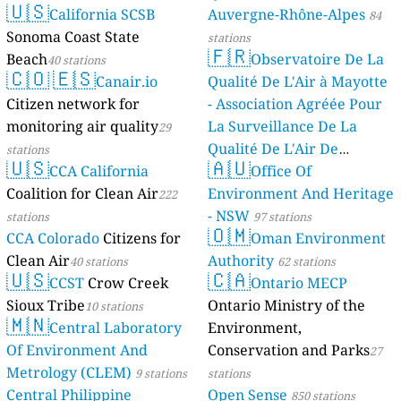
🇺🇸
California SCSB
Auvergne-Rhône-Alpes
84
Sonoma Coast State
stations
🇫🇷
Beach
Observatoire De La
40 stations
🇨🇴
🇪🇸
Canair.io
Qualité De L'Air à Mayotte
Citizen network for
- Association Agréée Pour
monitoring air quality
La Surveillance De La
29
Qualité De L'Air De
stations
🇺🇸
🇦🇺
CCA California
Mayotte
Office Of
4 stations
Coalition for Clean Air
Environment And Heritage
222
- NSW
stations
97 stations
🇴🇲
CCA Colorado
Citizens for
Oman Environment
Clean Air
Authority
40 stations
62 stations
🇺🇸
🇨🇦
CCST
Crow Creek
Ontario MECP
Sioux Tribe
Ontario Ministry of the
10 stations
🇲🇳
Central Laboratory
Environment,
Of Environment And
Conservation and Parks
27
Metrology (CLEM)
9 stations
stations
Central Philippine
Open Sense
850 stations