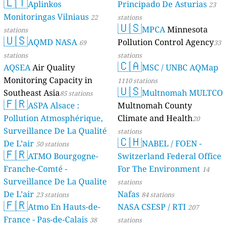
🇱🇹
Aplinkos
Principado De Asturias
23
Monitoringas Vilniaus
22
stations
🇺🇸
MPCA
Minnesota
stations
🇺🇸
AQMD NASA
Pollution Control Agency
69
33
stations
stations
🇨🇦
AQSEA
Air Quality
MSC / UNBC AQMap
Monitoring Capacity in
1110 stations
🇺🇸
Southeast Asia
Multnomah MULTCO
85 stations
🇫🇷
ASPA Alsace :
Multnomah County
Pollution Atmosphérique,
Climate and Health
20
Surveillance De La Qualité
stations
🇨🇭
De L’air
NABEL / FOEN -
50 stations
🇫🇷
ATMO Bourgogne-
Switzerland Federal Office
Franche-Comté -
For The Environment
14
Surveillance De La Qualite
stations
De L’air
Nafas
23 stations
84 stations
🇫🇷
Atmo En Hauts-de-
NASA CSESP / RTI
207
France - Pas-de-Calais
38
stations