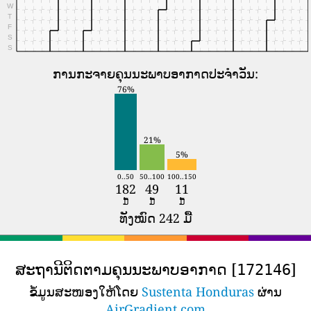
W
T
F
S
S
ການກະຈາຍຄຸນນະພາບອາກາດປະຈໍາວັນ:
76%
21%
5%
0..50
50..100
100..150
182
49
11
ມື້
ມື້
ມື້
ທັງໝົດ 242 ມື້
ສະຖານີຕິດຕາມຄຸນນະພາບອາກາດ [
]
172146
ຂໍ້ມູນສະໜອງໃຫ້ໂດຍ
Sustenta Honduras
ຜ່ານ
AirGradient.com