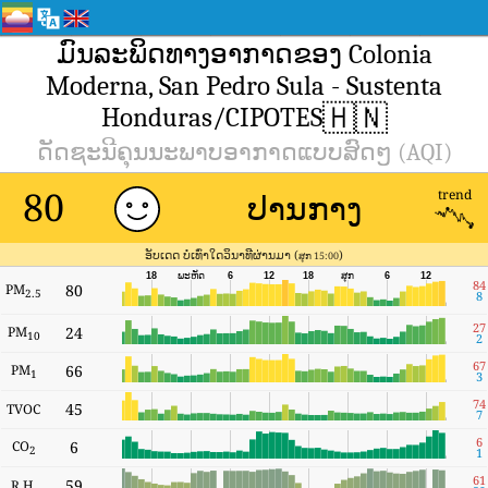
ມົນລະພິດທາງອາກາດຂອງ Colonia
Moderna, San Pedro Sula - Sustenta
🇭🇳
Honduras/CIPOTES
ດັດຊະນີຄຸນນະພາບອາກາດແບບສົດໆ (AQI)
80
ປານກາງ
trend
ອັບເດດ ບໍ່ເທົ່າໃດວິນາທີຜ່ານມາ (
)
ສຸກ 15:00
ພະຫັດ
18
6
12
18
ສຸກ
6
12
84
PM
80
2.5
8
27
PM
24
10
2
67
PM
66
1
3
74
45
TVOC
7
6
CO
6
2
1
61
59
R.H.