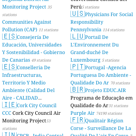
Monitoring Project
Perú
35
5 stations
🇺🇸
Physicians For Social
stations
Communities Against
Responsibility
Pollution (CAP)
Pennsylvania
11 stations
114 stations
🇪🇸
🇱🇺
Consejería De
Portail De
Educación, Universidades
L'Environnement Du
Y Sostenibilidad - Gobierno
Grand-duché De
De Canarias
Luxembourg
49 stations
5 stations
🇪🇸
🇵🇹
Conselleria De
Portugal -Agencia
Infraestructuras,
Portuguesa Do Ambiente -
Territorio Y Medio
Qualidade Do Ar
70 stations
🇧🇷
Ambiente (Calidad Del
Projeto EDUC.AIR
Aire - CALIDAD
Programa de Educação em
🇮🇪
AMBIENTAL)
Cork City Council
Qualidade do Ar
23 stations
31 stations
CCC
Cork City Council Air
Purple Air
74190 stations
🇫🇷
Monitoring Project
Qualitair Région
53
Corse - Surveillance De La
stations
🇮🇳
CPCB - India Central
Qualité De L'air En Corse
7