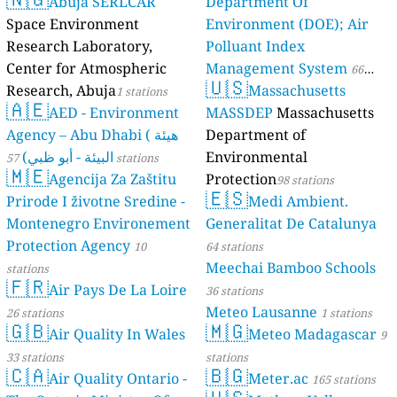
Abuja SERLCAR
Department Of
Space Environment
Environment (DOE); Air
Research Laboratory,
Polluant Index
Center for Atmospheric
Management System
66
🇺🇸
Research, Abuja
Massachusetts
1 stations
stations
🇦🇪
AED - Environment
MASSDEP
Massachusetts
Agency – Abu Dhabi ( هيئة
Department of
البيئة - أبو ظبي)
Environmental
57 stations
🇲🇪
Agencija Za Zaštitu
Protection
98 stations
🇪🇸
Prirode I životne Sredine -
Medi Ambient.
Montenegro Environement
Generalitat De Catalunya
Protection Agency
10
64 stations
Meechai Bamboo Schools
stations
🇫🇷
Air Pays De La Loire
36 stations
Meteo Lausanne
26 stations
1 stations
🇬🇧
🇲🇬
Air Quality In Wales
Meteo Madagascar
9
33 stations
stations
🇨🇦
🇧🇬
Air Quality Ontario -
Meter.ac
165 stations