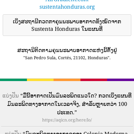
sustentahonduras.org
ເບິ່ງສະຖານີກວດກາຄຸນນະພາບອາກາດທັງໝົດຈາກ
Sustenta Honduras ໃນແຜນທີ່
ສະຖານີຕິດຕາມຄຸນນະພາບອາກາດແຫ່ງນີ້ຕັ້ງຢູ່
"San Pedro Sula, Cortés, 21102, Honduras".
ແບ່ງປັນ
“ມື້ນີ້ອາກາດເປັນມົນລະພິດແນວໃດ? ກວດເບິ່ງແຜນທີ່
ມົນລະພິດທາງອາກາດໃນເວລາຈິງ, ສໍາລັບຫຼາຍກວ່າ 100
ປະເທດ.”
https://aqicn.org/here/lo/
ແບ່ງປັນ
“ມົນລະພິດທາງອາກາດຂອງ Colonia Moderna,