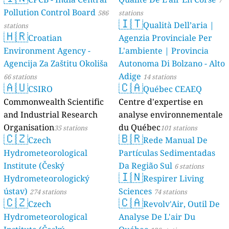
Pollution Control Board
586
stations
🇮🇹
Qualità Dell’aria |
stations
🇭🇷
Croatian
Agenzia Provinciale Per
Environment Agency -
L'ambiente | Provincia
Agencija Za Zaštitu Okoliša
Autonoma Di Bolzano - Alto
Adige
66 stations
14 stations
🇦🇺
🇨🇦
CSIRO
Québec CEAEQ
Commonwealth Scientific
Centre d'expertise en
and Industrial Research
analyse environnementale
Organisation
du Québec
35 stations
101 stations
🇨🇿
🇧🇷
Czech
Rede Manual De
Hydrometeorological
Partículas Sedimentadas
Institute (Český
Da Região Sul
6 stations
🇮🇳
Hydrometeorologický
Respirer Living
ústav)
Sciences
274 stations
74 stations
🇨🇿
🇨🇦
Czech
Revolv'Air, Outil De
Hydrometeorological
Analyse De L'air Du