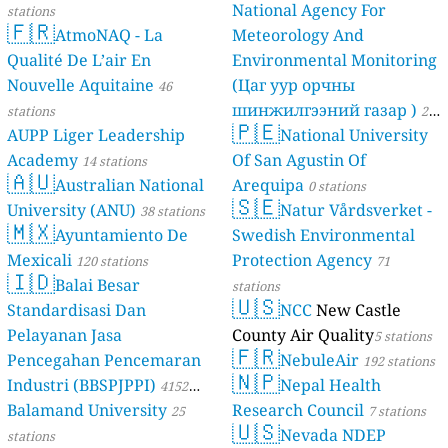
National Agency For
stations
🇫🇷
AtmoNAQ - La
Meteorology And
Qualité De L’air En
Environmental Monitoring
Nouvelle Aquitaine
(Цаг уур орчны
46
шинжилгээний газар )
stations
21
🇵🇪
AUPP Liger Leadership
National University
stations
Academy
Of San Agustin Of
14 stations
🇦🇺
Australian National
Arequipa
0 stations
🇸🇪
University (ANU)
Natur Vårdsverket -
38 stations
🇲🇽
Ayuntamiento De
Swedish Environmental
Mexicali
Protection Agency
120 stations
71
🇮🇩
Balai Besar
stations
🇺🇸
Standardisasi Dan
NCC
New Castle
Pelayanan Jasa
County Air Quality
5 stations
🇫🇷
Pencegahan Pencemaran
NebuleAir
192 stations
🇳🇵
Industri (BBSPJPPI)
Nepal Health
4152
Balamand University
Research Council
stations
25
7 stations
🇺🇸
Nevada NDEP
stations