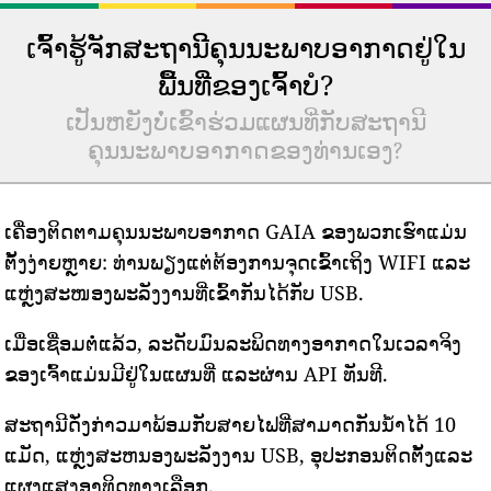
ເຈົ້າຮູ້ຈັກສະຖານີຄຸນນະພາບອາກາດຢູ່ໃນ
ພື້ນທີ່ຂອງເຈົ້າບໍ?
ເປັນຫຍັງບໍ່ເຂົ້າຮ່ວມແຜນທີ່ກັບສະຖານີ
ຄຸນນະພາບອາກາດຂອງທ່ານເອງ?
ເຄື່ອງຕິດຕາມຄຸນນະພາບອາກາດ GAIA ຂອງພວກເຮົາແມ່ນ
ຕັ້ງງ່າຍຫຼາຍ: ທ່ານພຽງແຕ່ຕ້ອງການຈຸດເຂົ້າເຖິງ WIFI ແລະ
ແຫຼ່ງສະໜອງພະລັງງານທີ່ເຂົ້າກັນໄດ້ກັບ USB.
ເມື່ອເຊື່ອມຕໍ່ແລ້ວ, ລະດັບມົນລະພິດທາງອາກາດໃນເວລາຈິງ
ຂອງເຈົ້າແມ່ນມີຢູ່ໃນແຜນທີ່ ແລະຜ່ານ API ທັນທີ.
ສະຖານີດັ່ງກ່າວມາພ້ອມກັບສາຍໄຟທີ່ສາມາດກັນນ້ໍາໄດ້ 10
ແມັດ, ແຫຼ່ງສະຫນອງພະລັງງານ USB, ອຸປະກອນຕິດຕັ້ງແລະ
ແຜງແສງອາທິດທາງເລືອກ.