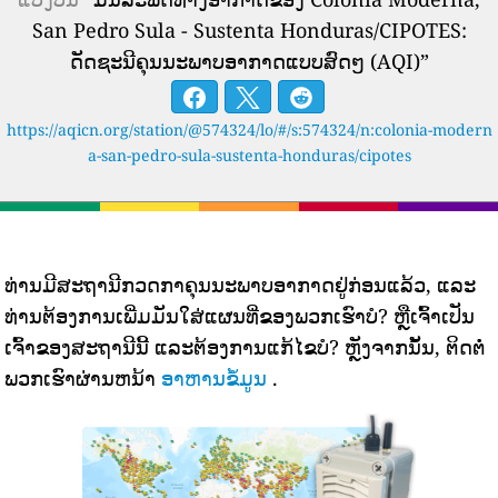
San Pedro Sula - Sustenta Honduras/CIPOTES:
ດັດຊະນີຄຸນນະພາບອາກາດແບບສົດໆ (AQI)”
https://aqicn.org/station/@574324/lo/#/s:574324/n:colonia-modern
a-san-pedro-sula-sustenta-honduras/cipotes
ທ່ານມີສະຖານີກວດກາຄຸນນະພາບອາກາດຢູ່ກ່ອນແລ້ວ, ແລະ
ທ່ານຕ້ອງການເພີ່ມມັນໃສ່ແຜນທີ່ຂອງພວກເຮົາບໍ? ຫຼືເຈົ້າເປັນ
ເຈົ້າຂອງສະຖານີນີ້ ແລະຕ້ອງການແກ້ໄຂບໍ? ຫຼັງຈາກນັ້ນ, ຕິດຕໍ່
ພວກເຮົາຜ່ານຫນ້າ
ອາຫານຂໍ້ມູນ
.