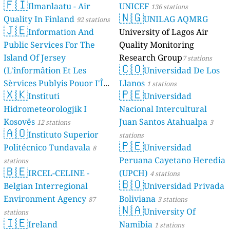
🇫🇮
Ilmanlaatu - Air
UNICEF
136 stations
🇳🇬
Quality In Finland
UNILAG AQMRG
92 stations
🇯🇪
Information And
University of Lagos Air
Public Services For The
Quality Monitoring
Island Of Jersey
Research Group
7 stations
🇨🇴
(L'înformâtion Et Les
Universidad De Los
Sèrvices Publyis Pouor I'Île
Llanos
1 stations
🇽🇰
🇵🇪
Dé Jèrri)
Instituti
Universidad
2 stations
Hidrometeorologjik I
Nacional Intercultural
Kosovës
Juan Santos Atahualpa
12 stations
3
🇦🇴
Instituto Superior
stations
🇵🇪
Politécnico Tundavala
Universidad
8
Peruana Cayetano Heredia
stations
🇧🇪
IRCEL-CELINE -
(UPCH)
4 stations
🇧🇴
Belgian Interregional
Universidad Privada
Environment Agency
Boliviana
87
3 stations
🇳🇦
University Of
stations
🇮🇪
Ireland
Namibia
1 stations