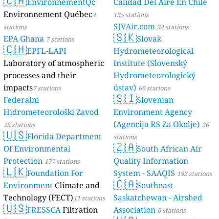
🇨🇦
EnvironnementQc
Calidad Del Aire En Chile
Environnement Québec
4
135 stations
SJVAir.com
stations
34 stations
🇸🇰
EPA Ghana
Slovak
7 stations
🇨🇭
EPFL-LAPI
Hydrometeorological
Laboratory of atmospheric
Institute (Slovenský
processes and their
Hydrometeorologický
impacts
ústav)
7 stations
66 stations
🇸🇮
Federalni
Slovenian
Hidrometeorološki Zavod
Environment Agency
(Agencija RS Za Okolje)
25 stations
26
🇺🇸
Florida Department
stations
🇿🇦
Of Environmental
South African Air
Protection
Quality Information
177 stations
🇱🇰
Foundation For
System - SAAQIS
193 stations
🇨🇦
Environment
Climate and
Southeast
Technology (FECT)
Saskatchewan - Airshed
11 stations
🇺🇸
FRESSCA
Filtration
Association
6 stations