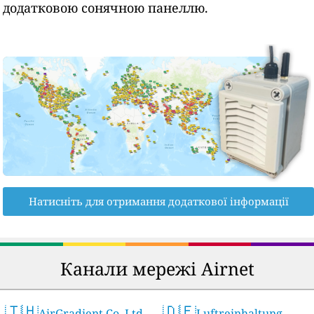
додатковою сонячною панеллю.
Натисніть для отримання додаткової інформації
Канали мережі Airnet
🇹🇭
🇩🇪
AirGradient Co. Ltd.
Luftreinhaltung