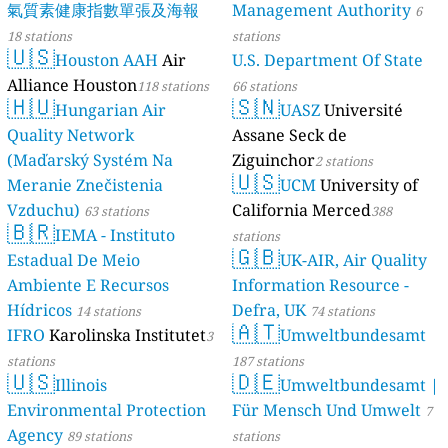
氣質素健康指數單張及海報
Management Authority
6
18 stations
stations
🇺🇸
Houston AAH
Air
U.S. Department Of State
Alliance Houston
118 stations
66 stations
🇭🇺
🇸🇳
Hungarian Air
UASZ
Université
Quality Network
Assane Seck de
(Maďarský Systém Na
Ziguinchor
2 stations
🇺🇸
Meranie Znečistenia
UCM
University of
Vzduchu)
California Merced
63 stations
388
🇧🇷
IEMA - Instituto
stations
🇬🇧
Estadual De Meio
UK-AIR, Air Quality
Ambiente E Recursos
Information Resource -
Hídricos
Defra, UK
14 stations
74 stations
🇦🇹
IFRO
Karolinska Institutet
Umweltbundesamt
3
stations
187 stations
🇺🇸
🇩🇪
Illinois
Umweltbundesamt |
Environmental Protection
Für Mensch Und Umwelt
7
Agency
89 stations
stations