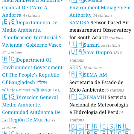
Medi Ambient D'Andorra -
Rwanda
Qualitat De L'Aire A
Environment Management
Andorra
Authority
4 stations
14 stations
🇪🇸
Departamento De
SAMOSA
Sensor-based Air
Medio Ambiente,
measurement Observatory
Planificación Territorial Y
for South Asia
337 stations
🇹🇭
Vivienda · Gobierno Vasco
Sansiri
58 stations
🇺🇦
Save Dnipro
62 stations
1814
🇧🇩
Department Of
stations
Environment-Government
SEEN
16 stations
🇧🇷
Of The People's Republic
SEMA_AM
Of Bangladesh পরিবেশ
Secretaria de Estado de
অধিদপ্তর-গণপ্রজাতন্ত্রী বাংলাদেশ সরকার
Meio Ambiente
75 stations
🇪🇸
🇵🇪
Direccion General
SENAMHI
Servicio
17 stations
Medio Ambiente,
Nacional de Meteorología
Comunidad Autónoma De
e Hidrología del Perú
14
La Región De Murcia
11
stations
🇩🇪
🇫🇷
🇪🇸
🇳🇱
stations
🇳🇬
🇩🇰
🇧🇪
🇫🇮
🇬🇷