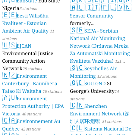
EdoState
Edo State
🇦🇺
🇮🇹
🇵🇱
🇻🇳
Nigeria
3 stations
🇪🇪
Eesti Välisõhu
Sensor Community
Kvaliteet - Estonian
formerly
🇸🇷
Ambient Air Quality
luftdaten.info
SEPA - Serbian
11
35808 stations
National Air Monitoring
stations
🇺🇸
EJCAN
Network (Državna Mreža
Environmental Justice
Za Automatski Monitoring
Community Action
Kvaliteta Vazduha)
121
🇸🇨
Network
Seychelles Air
28 stations
stations
🇳🇿
Environment
Monitoring
12 stations
🇬🇩
Canterbury - Kaunihera
SGU-GND
St.
Taiao Ki Waitaha
George’s University
10 stations
14
🇦🇺
Environment
stations
🇨🇳
Protection Authority | EPA
Shenzhen
Victoria
Environment Network (深
40 stations
🇨🇦
Environnement Au
圳人居环境网)
81 stations
🇨🇱
Québec
Sistema Nacional De
42 stations