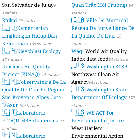
San Salvador de Jujuy
Quan Trắc Môi Trường)
0
64
stations
stations
🇨🇦
Kaikai
Ville De Montreal -
29 stations
🇮🇩
Kementerian
Réseau De Surveillance De
Lingkungan Hidup Dan
La Qualité De L'air
20
Kehutanan
169 stations
stations
🇺🇦
Kievoblast Ecology
Waqi
World Air Quality
Index data feed
13 stations
24 stations
🇺🇸
Kinshasa Air Quality
Washington SCSB
Project (KINAQ)
Northwest Clean Air
10 stations
🇫🇷
L'observatoire De La
Agency
94 stations
🇺🇸
Qualité De L'air En Région
Washington State
Sud Provence-Alpes-Côte
Department Of Ecology
170
D'Azur
57 stations
stations
🇬🇹
🇺🇸
Laboratorio
WE ACT For
ECOQUIMSA Guatemala
Environmental Justice
11
West Harlem
stations
🇭🇳
Laboratorio
Environmental Action,