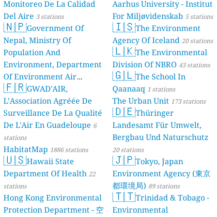
Monitoreo De La Calidad
Aarhus University - Institut
Del Aire
For Miljøvidenskab
3 stations
5 stations
🇳🇵
🇮🇸
Government Of
The Environment
Nepal, Ministry Of
Agency Of Iceland
20 stations
🇱🇰
Population And
The Environmental
Environment, Department
Division Of NBRO
43 stations
🇬🇱
Of Environment Air
The School In
🇫🇷
Quality Monitoring
GWAD'AIR,
Qaanaaq
30
1 stations
L’Association Agréée De
The Urban Unit
stations
173 stations
🇩🇪
Surveillance De La Qualité
Thüringer
De L'Air En Guadeloupe
Landesamt Für Umwelt,
6
Bergbau Und Naturschutz
stations
HabitatMap
1886 stations
20 stations
🇺🇸
🇯🇵
Hawaii State
Tokyo, Japan
Department Of Health
Environment Agency (東京
22
都環境局)
stations
89 stations
🇹🇹
Hong Kong Environmental
Trinidad & Tobago -
Protection Department - 空
Environmental