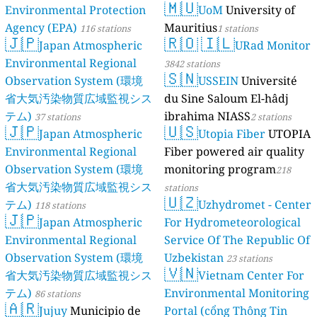
🇲🇺
Environmental Protection
UoM
University of
Agency (EPA)
Mauritius
116 stations
1 stations
🇯🇵
🇷🇴
🇮🇱
Japan Atmospheric
URad Monitor
Environmental Regional
3842 stations
🇸🇳
Observation System (環境
USSEIN
Université
省大気汚染物質広域監視シス
du Sine Saloum El-hâdj
テム)
ibrahima NIASS
37 stations
2 stations
🇯🇵
🇺🇸
Japan Atmospheric
Utopia Fiber
UTOPIA
Environmental Regional
Fiber powered air quality
Observation System (環境
monitoring program
218
省大気汚染物質広域監視シス
stations
🇺🇿
テム)
Uzhydromet - Center
118 stations
🇯🇵
Japan Atmospheric
For Hydrometeorological
Environmental Regional
Service Of The Republic Of
Observation System (環境
Uzbekistan
23 stations
🇻🇳
省大気汚染物質広域監視シス
Vietnam Center For
テム)
Environmental Monitoring
86 stations
🇦🇷
Jujuy
Municipio de
Portal (cổng Thông Tin