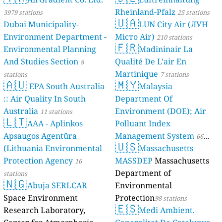
Rheinland-Pfalz
3979 stations
25 stations
🇺🇦
Dubai Municipality-
LUN City Air (ЛУН
Environment Department -
Місто Air)
210 stations
🇫🇷
Environmental Planning
Madininair La
And Studies Section
Qualité De L’air En
8
Martinique
stations
7 stations
🇦🇺
🇲🇾
EPA South Australia
Malaysia
:: Air Quality In South
Department Of
Australia
Environment (DOE); Air
11 stations
🇱🇹
AAA - Aplinkos
Polluant Index
Apsaugos Agentūra
Management System
66
🇺🇸
(Lithuania Environmental
Massachusetts
stations
Protection Agency
MASSDEP
Massachusetts
16
Department of
stations
🇳🇬
Abuja SERLCAR
Environmental
Space Environment
Protection
98 stations
🇪🇸
Research Laboratory,
Medi Ambient.