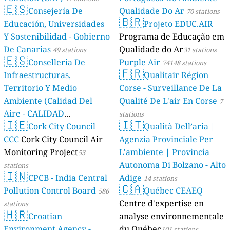
🇪🇸
Consejería De
Qualidade Do Ar
70 stations
🇧🇷
Educación, Universidades
Projeto EDUC.AIR
Y Sostenibilidad - Gobierno
Programa de Educação em
De Canarias
Qualidade do Ar
49 stations
31 stations
🇪🇸
Conselleria De
Purple Air
74148 stations
🇫🇷
Infraestructuras,
Qualitair Région
Territorio Y Medio
Corse - Surveillance De La
Ambiente (Calidad Del
Qualité De L'air En Corse
7
Aire - CALIDAD
stations
🇮🇪
🇮🇹
AMBIENTAL)
Cork City Council
Qualità Dell’aria |
23 stations
CCC
Cork City Council Air
Agenzia Provinciale Per
Monitoring Project
L'ambiente | Provincia
53
Autonoma Di Bolzano - Alto
stations
🇮🇳
CPCB - India Central
Adige
14 stations
🇨🇦
Pollution Control Board
Québec CEAEQ
586
Centre d'expertise en
stations
🇭🇷
Croatian
analyse environnementale
Environment Agency -
du Québec
101 stations