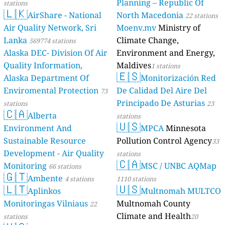
Planning – Republic Of
stations
🇱🇰
AirShare - National
North Macedonia
22 stations
Air Quality Network, Sri
Moenv.mv
Ministry of
Lanka
Climate Change,
569774 stations
Alaska DEC- Division Of Air
Environment and Energy,
Quality Information,
Maldives
1 stations
🇪🇸
Alaska Department Of
Monitorización Red
Enviromental Protection
De Calidad Del Aire Del
73
Principado De Asturias
stations
23
🇨🇦
Alberta
stations
🇺🇸
Environment And
MPCA
Minnesota
Sustainable Resource
Pollution Control Agency
33
Development - Air Quality
stations
🇨🇦
Monitoring
MSC / UNBC AQMap
66 stations
🇬🇹
Ambente
4 stations
1110 stations
🇱🇹
🇺🇸
Aplinkos
Multnomah MULTCO
Monitoringas Vilniaus
Multnomah County
22
Climate and Health
stations
20