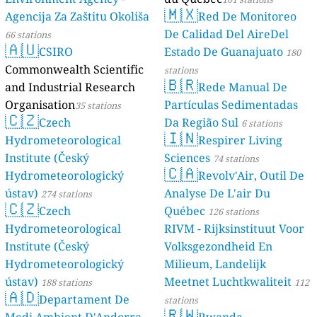
🇲🇽
Agencija Za Zaštitu Okoliša
Red De Monitoreo
De Calidad Del AireDel
66 stations
🇦🇺
CSIRO
Estado De Guanajuato
180
Commonwealth Scientific
stations
🇧🇷
and Industrial Research
Rede Manual De
Organisation
Partículas Sedimentadas
35 stations
🇨🇿
Czech
Da Região Sul
6 stations
🇮🇳
Hydrometeorological
Respirer Living
Institute (Český
Sciences
74 stations
🇨🇦
Hydrometeorologický
Revolv'Air, Outil De
ústav)
Analyse De L'air Du
274 stations
🇨🇿
Czech
Québec
126 stations
Hydrometeorological
RIVM - Rijksinstituut Voor
Institute (Český
Volksgezondheid En
Hydrometeorologický
Milieum, Landelijk
ústav)
Meetnet Luchtkwaliteit
188 stations
112
🇦🇩
Departament De
stations
🇷🇼