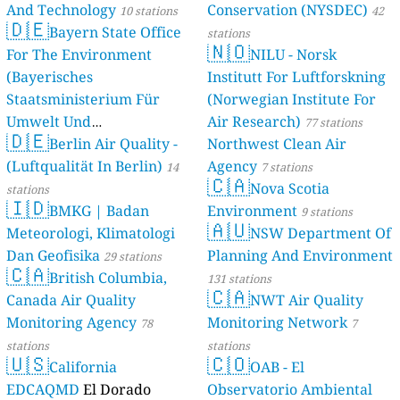
And Technology
Conservation (NYSDEC)
10 stations
42
🇩🇪
Bayern State Office
stations
🇳🇴
For The Environment
NILU - Norsk
(Bayerisches
Institutt For Luftforskning
Staatsministerium Für
(Norwegian Institute For
Umwelt Und
Air Research)
77 stations
🇩🇪
Berlin Air Quality -
Verbraucherschutz) - LfU
Northwest Clean Air
(Luftqualität In Berlin)
Agency
46 stations
14
7 stations
🇨🇦
Nova Scotia
stations
🇮🇩
BMKG | Badan
Environment
9 stations
🇦🇺
Meteorologi, Klimatologi
NSW Department Of
Dan Geofisika
Planning And Environment
29 stations
🇨🇦
British Columbia,
131 stations
🇨🇦
Canada Air Quality
NWT Air Quality
Monitoring Agency
Monitoring Network
78
7
stations
stations
🇺🇸
🇨🇴
California
OAB - El
EDCAQMD
El Dorado
Observatorio Ambiental