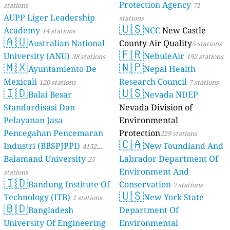
Protection Agency
stations
71
AUPP Liger Leadership
stations
🇺🇸
Academy
NCC
New Castle
14 stations
🇦🇺
Australian National
County Air Quality
5 stations
🇫🇷
University (ANU)
NebuleAir
38 stations
192 stations
🇲🇽
🇳🇵
Ayuntamiento De
Nepal Health
Mexicali
Research Council
120 stations
7 stations
🇮🇩
🇺🇸
Balai Besar
Nevada NDEP
Standardisasi Dan
Nevada Division of
Pelayanan Jasa
Environmental
Pencegahan Pencemaran
Protection
229 stations
🇨🇦
Industri (BBSPJPPI)
New Foundland And
4152
Balamand University
Labrador Department Of
stations
25
Environment And
stations
🇮🇩
Bandung Institute Of
Conservation
7 stations
🇺🇸
Technology (ITB)
New York State
2 stations
🇧🇩
Bangladesh
Department Of
University Of Engineering
Environmental