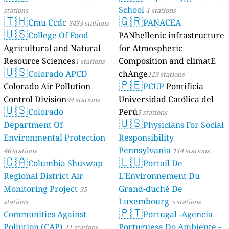
School
stations
1 stations
🇹🇭
🇬🇷
Cmu Ccdc
PANACEA
3433 stations
🇺🇸
College Of Food
PANhellenic infrastructure
Agricultural and Natural
for Atmospheric
Resource Sciences
Composition and climatE
1 stations
🇺🇸
Colorado APCD
chAnge
123 stations
🇵🇪
Colorado Air Pollution
PCUP
Pontificia
Control Division
Universidad Católica del
94 stations
🇺🇸
Colorado
Perú
5 stations
🇺🇸
Department Of
Physicians For Social
Environmental Protection
Responsibility
Pennsylvania
46 stations
114 stations
🇨🇦
🇱🇺
Columbia Shuswap
Portail De
Regional District Air
L'Environnement Du
Monitoring Project
Grand-duché De
35
Luxembourg
stations
5 stations
🇵🇹
Communities Against
Portugal -Agencia
Pollution (CAP)
Portuguesa Do Ambiente -
11 stations