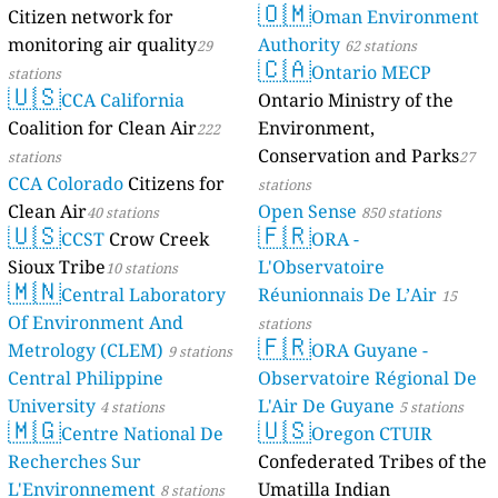
🇴🇲
Citizen network for
Oman Environment
monitoring air quality
Authority
29
62 stations
🇨🇦
Ontario MECP
stations
🇺🇸
CCA California
Ontario Ministry of the
Coalition for Clean Air
Environment,
222
Conservation and Parks
stations
27
CCA Colorado
Citizens for
stations
Clean Air
Open Sense
40 stations
850 stations
🇺🇸
🇫🇷
CCST
Crow Creek
ORA -
Sioux Tribe
L'Observatoire
10 stations
🇲🇳
Central Laboratory
Réunionnais De L’Air
15
Of Environment And
stations
🇫🇷
Metrology (CLEM)
ORA Guyane -
9 stations
Central Philippine
Observatoire Régional De
University
L'Air De Guyane
4 stations
5 stations
🇲🇬
🇺🇸
Centre National De
Oregon CTUIR
Recherches Sur
Confederated Tribes of the
L'Environnement
Umatilla Indian
8 stations