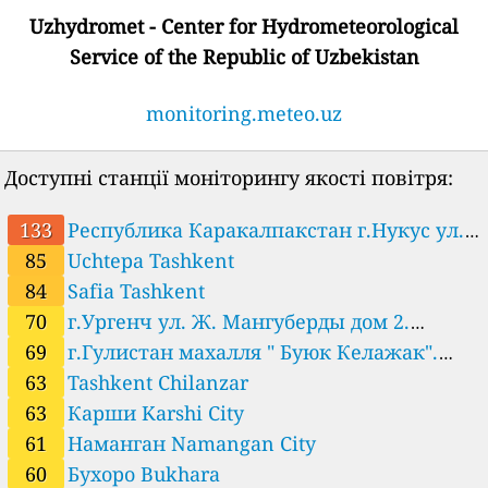
ометеорологии., Urgench, Uzbekistan
Uzhydromet - Center for Hydrometeorological
Service of the Republic of Uzbekistan
monitoring.meteo.uz
Доступні станції моніторингу якості повітря:
133
Республика Каракалпакстан г.Нукус ул.
85
Uchtepa Tashkent
Алмазар дом 223. Университет Бердаха. Nukus
84
Safia Tashkent
70
г.Ургенч ул. Ж. Мангуберды дом 2.
Хорезмское управление по гидрометеорологии.
69
г.Гулистан махалля " Буюк Келажак".
Urgench
Сырдарьинское управление по
63
Tashkent Chilanzar
63
Карши Karshi City
гидрометеорологии. Gulistan
61
Наманган Namangan City
60
Бухоро Bukhara