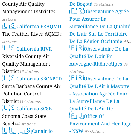
County Air Quality
De Bogotá
19 stations
🇫🇷
Management District
Observatoire Agréé
75
Pour Assurer La
stations
🇺🇸
California FRAQMD
Surveillance De La Qualité
The Feather River AQMD
De L’air Sur Le Territoire
1
De La Région Occitanie
stations
44
🇺🇸
🇫🇷
California RIVR
Observatoire De La
stations
Riverside County Air
Qualité De L'air En
Quality Management
Auvergne-Rhône-Alpes
84
District
16 stations
stations
🇺🇸
🇫🇷
California SBCAPCD
Observatoire De La
Santa Barbara County Air
Qualité De L'Air à Mayotte
Pollution Control
- Association Agréée Pour
District
La Surveillance De La
114 stations
🇺🇸
California SCSB
Qualité De L'Air De
🇦🇺
Sonoma Coast State
Mayotte
Office Of
4 stations
Beach
Environment And Heritage
40 stations
🇨🇴
🇪🇸
Canair.io
- NSW
97 stations