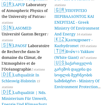
🇬🇷
(Landesamt Für Natur,
LAPUP
Laboratory
stations
🇬🇷
Umwelt Und
of Atmospheric Physics of
ΥΠΟΥΡΓΕΙΟ
Verbraucherschutz NRW)
the University of Patras
ΠΕΡΙΒΑΛΛΟΝΤΟΣ ΚΑΙ
8
ΕΝΕΡΓΕΙΑΣ - Greek
61 stations
stations
🇸🇳
LASOMED
Ministry Of Environment
Université Gaston Berger
And Energy
1
14 stations
🇰🇿
Қазгидромет -
stations
🇸🇳
LPAOSF
Laboratoire
Kazhydromet
193 stations
🇹🇭
de Recherche dans le
ยักษ์ขาว Yakkaw
domaine du Climat, de
(White Giant)
447 stations
🇺🇸
l'Atmosphére et de
საქართველოს
l'Océanographie
გარემოს დაცვისა და
2 stations
🇩🇪
Luftqualität In
სოფლის მეურნეობის
Schleswig-Holstein
სამინისტრო - Ministry Of
15
Environment Protection
stations
🇩🇪
Luftqualität | Nds.
And Agriculture Of
Ministerium Für Umwelt,
Georgia
16 stations
Energie Und Klimaschutz