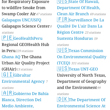
🇺🇸
for Respiratory Exposure
State Of Hawaii,
to wildfire Smoke from
Department Of Health,
Swamp Cooler Air
Clean Air Branch
47 stations
69 stations
🇫🇷
Galapagos UNC/USFQ
Surveillance De La
Galapagos Science Center
Qualité De L'air Dans La
0
Région Centre
stations
23 stations
🇵🇪
GeoHealthPeru
Sustenta Honduras
59
Regional GEOHealth Hub
stations
🇺🇸
in Peru
Texas Commission
229 stations
Ghana AQ
The Ghana
On Environmental Quality
Urban Air Quality Project
(TCEQ)
311 stations
🇺🇸
(GHAir)
Texas UNT-GEO
13 stations
🇬🇮
Gibraltar
University of North Texas,
Environmental Agency
Department of Geography
7
and the Environment
stations
99
🇦🇷
Gobierno De Bahía
stations
🇩🇰
Blanca, Direction Del
The Department Of
Medio Ambiente,
Environmental Science At