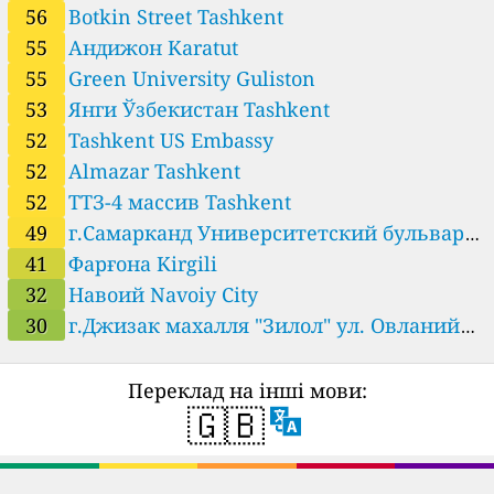
56
Botkin Street Tashkent
55
Андижон Karatut
55
Green University Guliston
53
Янги Ўзбекистан Tashkent
52
Tashkent US Embassy
52
Almazar Tashkent
52
ТТЗ-4 массив Tashkent
49
г.Самарканд Университетский бульвар
17. Международный университет туризма и
41
Фарғона Kirgili
32
Навоий Navoiy City
культурного наследия. Samarkand City
30
г.Джизак махалля "Зилол" ул. Овланий
дом 2. Джизакское управление по
гидрометеорологии. Jizzakh
Переклад на інші мови:
🇬🇧