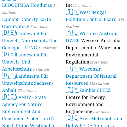
ECOQUIMSA Honduras
Inc
1
11 stations
🇮🇳
West Bengal
stations
Lamont-Doherty Earth
Pollution Control Board
319
Observatory
5 stations
stations
🇩🇪
🇦🇺
Landesamt Für
Western Australia
Umwelt, Naturschutz Und
DWER
Western Australia
Geologie - LUNG
Department of Water and
17 stations
🇩🇪
Landesamt Für
Environmental
Umwelt- Und
Regulation
22 stations
🇺🇸
Arbeitsschutz
Wisconsin
9 stations
🇩🇪
Landesamt Für
Department Of Natural
Umweltschutz Sachsen-
Resources
118 stations
🇿🇲
Anhalt
Zambia CEEEZ
25 stations
🇩🇪
LANUV - State
Centre for Energy,
Agency For Nature,
Environment and
Environment And
Engineering
1 stations
🇨🇴
Consumer Protection Of
Área Metropolitana
North Rhine Westphalia
Del Valle De Aburrá
21