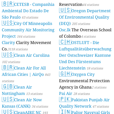
🇧🇷
CETESB - Companhia
Reservation
44 stations
🇺🇸
Ambiental Do Estado De
Oregon Department
São Paulo
Of Environmental Quality
63 stations
🇺🇸
City Of Minneapolis
(DEQ)
205 stations
Community Air Monitoring
Osc.lk
The Overseas School
Project
of Colombo
164 stations
4 stations
🇨🇭
Clarity
Clarity Movement
OSTLUFT - Die
Co.
Luftqualitätsüberwachung
3118 stations
🇺🇸
Clean Air Carolina
Der Ostschweizer Kantone
Und Des Fürstentums
102 stations
🇧🇷
Clean Air For All
Liechtenstein
18 stations
🇬🇭
African Cities | AirQo
Oxygen City
843
Environmental Protection
stations
🇬🇧
Clean Air
Agency in Ghana
2 stations
Nottingham
Pai Air
13 stations
28 stations
🇺🇸
🇵🇰
Clean Air Now
Pakistan Punjab Air
Kansas (CANK)
Quality Network
34 stations
47 stations
🇺🇸
🇮🇳
CleanAIRE NC
Paljor Naygyal Girls
193