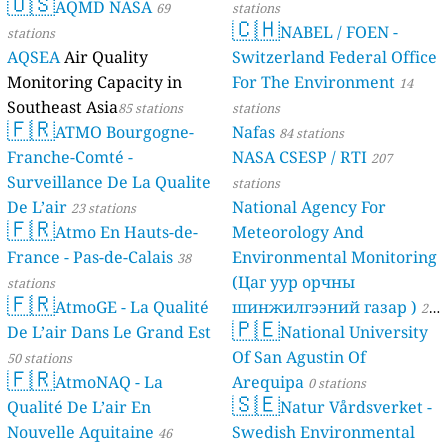
🇺🇸
AQMD NASA
69
stations
🇨🇭
NABEL / FOEN -
stations
AQSEA
Air Quality
Switzerland Federal Office
Monitoring Capacity in
For The Environment
14
Southeast Asia
85 stations
stations
🇫🇷
ATMO Bourgogne-
Nafas
84 stations
Franche-Comté -
NASA CSESP / RTI
207
Surveillance De La Qualite
stations
De L’air
National Agency For
23 stations
🇫🇷
Atmo En Hauts-de-
Meteorology And
France - Pas-de-Calais
Environmental Monitoring
38
(Цаг уур орчны
stations
🇫🇷
AtmoGE - La Qualité
шинжилгээний газар )
21
🇵🇪
De L’air Dans Le Grand Est
National University
stations
Of San Agustin Of
50 stations
🇫🇷
AtmoNAQ - La
Arequipa
0 stations
🇸🇪
Qualité De L’air En
Natur Vårdsverket -
Nouvelle Aquitaine
Swedish Environmental
46