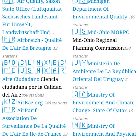
Air Quality, Saxon
Michigan
State Office (Luftqualität
Department Of
Sächsisches Landesamt
Environmental Quality
109
Für Umwelt,
stations
🇺🇸
Landwirtschaft Und
Mid-Ohio MORPC
🇫🇷
Geologie)
Airbreizh - Qualité
Mid-Ohio Regional
50 stations
De L'air En Bretagne
Planning Commission
13
150
stations
stations
🇧🇴
🇨🇱
🇲🇽
🇪🇨
🇺🇾
Ministerio De
🇵🇪
🇺🇸
🇲🇽
🇦🇷
Ambiente De La República
Aire Ciudadano
Ciencia
Oriental Del Uruguay
6
ciudadana por la Calidad
stations
🇶🇦
del Aire
Ministry Of
806 stations
🇰🇿
AirKaz.org
Environment And Climate
249 stations
🇫🇷
AirParif -
Change, State Of Qatar
16
Association De
stations
🇲🇰
Surveillance De La Qualité
Ministry Of
De L'air En Île-de-France
Environment And Physical
39