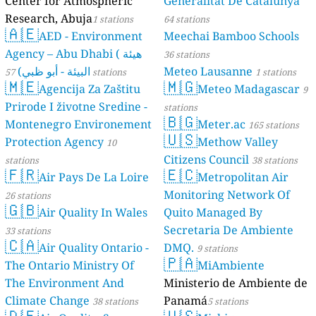
Center for Atmospheric
Generalitat De Catalunya
Research, Abuja
1 stations
64 stations
🇦🇪
AED - Environment
Meechai Bamboo Schools
Agency – Abu Dhabi ( هيئة
36 stations
البيئة - أبو ظبي)
Meteo Lausanne
57 stations
1 stations
🇲🇪
🇲🇬
Agencija Za Zaštitu
Meteo Madagascar
9
Prirode I životne Sredine -
stations
🇧🇬
Montenegro Environement
Meter.ac
165 stations
🇺🇸
Protection Agency
Methow Valley
10
Citizens Council
stations
38 stations
🇫🇷
🇪🇨
Air Pays De La Loire
Metropolitan Air
Monitoring Network Of
26 stations
🇬🇧
Air Quality In Wales
Quito Managed By
Secretaria De Ambiente
33 stations
🇨🇦
Air Quality Ontario -
DMQ.
9 stations
🇵🇦
The Ontario Ministry Of
MiAmbiente
The Environment And
Ministerio de Ambiente de
Climate Change
Panamá
38 stations
5 stations
🇩🇪
🇺🇸