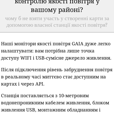
контролю якості повітря у
вашому районі?
чому б не взяти участь у створенні карти за
допомогою власної станції якості повітря?
Наші монітори якості повітря GAIA дуже легко
налаштувати: вам потрібна лише точка
доступу WIFI і USB-сумісне джерело живлення.
Після підключення рівень забруднення повітря
в реальному часі миттєво стає доступним на
картах і через API.
Станція поставляється з 10-метровим
водонепроникним кабелем живлення, блоком
живлення USB, монтажним обладнанням і