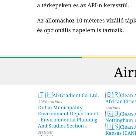
a térképeken és az API-n keresztül.
Az állomáshoz 10 méteres vízálló tápk
és opcionális napelem is tartozik.
Air
🇹🇭
🇧🇷
AirGradient Co. Ltd.
Clean A
African Citie
3984 stations
Dubai Municipality-
stations
🇬🇧
Environment Department
Clean 
- Environmental Planning
Nottingham
1
🇺🇸
And Studies Section
8
Clean 
stations
Kansas (CAN