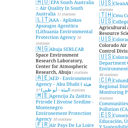
🇦🇺
🇺🇸
EPA South Australia
Clean
:: Air Quality In South
stations
🇹🇭
Australia
11 stations
Cmu C
🇱🇹
🇺🇸
AAA - Aplinkos
Colleg
Apsaugos Agentūra
Agricultural
(Lithuania Environmental
Resource Sci
🇺🇸
Protection Agency
16
Color
stations
Colorado Air 
🇳🇬
Abuja SERLCAR
Control Divis
🇺🇸
Space Environment
Colora
Research Laboratory,
Department 
Center for Atmospheric
Environmenta
Research, Abuja
1 stations
46 stations
🇦🇪
🇨🇦
AED - Environment
Colum
Agency – Abu Dhabi ( هيئة
Regional Dist
البيئة - أبو ظبي)
57 stations
Monitoring P
🇲🇪
Agencija Za Zaštitu
stations
Prirode I životne Sredine -
Communities
Montenegro
Pollution (CA
🇪🇸
Environement Protection
Consej
Agency
10 stations
Educación, U
🇫🇷
Air Pays De La Loire
Y Sostenibili