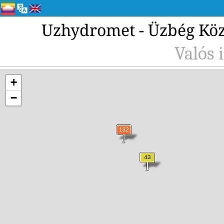
Uzhydromet - Üzbég Köz
Valós 
+
−