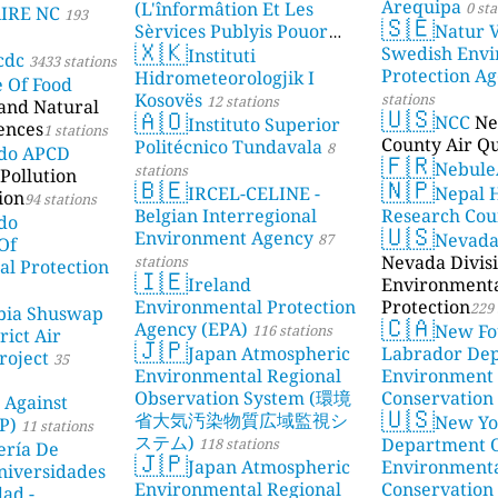
Arequipa
(L'înformâtion Et Les
0 sta
AIRE NC
193
🇸🇪
Sèrvices Publyis Pouor
Natur V
🇽🇰
I'Île Dé Jèrri)
Swedish Envi
Instituti
2 stations
cdc
3433 stations
Protection A
Hidrometeorologjik I
e Of Food
Kosovës
stations
12 stations
 and Natural
🇺🇸
🇦🇴
NCC
Ne
Instituto Superior
ences
1 stations
County Air Qu
Politécnico Tundavala
8
ado APCD
🇫🇷
Nebule
stations
Pollution
🇧🇪
🇳🇵
IRCEL-CELINE -
Nepal 
ion
94 stations
Belgian Interregional
Research Cou
do
🇺🇸
Environment Agency
Nevad
87
Of
Nevada Divisi
stations
l Protection
🇮🇪
Ireland
Environment
Environmental Protection
Protection
229 
bia Shuswap
🇨🇦
Agency (EPA)
New Fo
116 stations
rict Air
🇯🇵
Japan Atmospheric
Labrador De
roject
35
Environmental Regional
Environment
Observation System (環境
Conservation
 Against
🇺🇸
省大気汚染物質広域監視シ
New Yo
P)
11 stations
ステム)
Department 
118 stations
ería De
🇯🇵
Japan Atmospheric
Environment
niversidades
Environmental Regional
Conservation
dad -