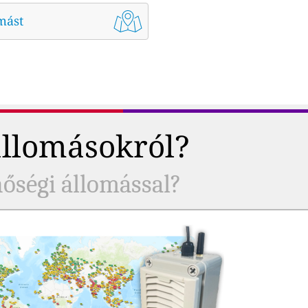
mást
állomásokról?
nőségi állomással?