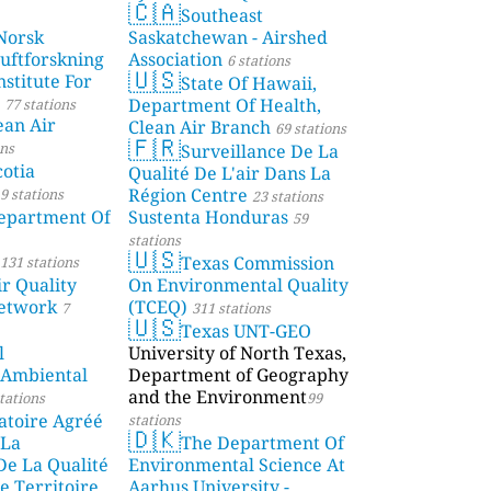
🇨🇦
Southeast
Norsk
Saskatchewan - Airshed
Luftforskning
Association
6 stations
🇺🇸
stitute For
State Of Hawaii,
Department Of Health,
77 stations
ean Air
Clean Air Branch
69 stations
🇫🇷
ons
Surveillance De La
otia
Qualité De L'air Dans La
Région Centre
9 stations
23 stations
partment Of
Sustenta Honduras
59
stations
🇺🇸
Texas Commission
131 stations
r Quality
On Environmental Quality
etwork
(TCEQ)
7
311 stations
🇺🇸
Texas UNT-GEO
l
University of North Texas,
 Ambiental
Department of Geography
and the Environment
tations
99
atoire Agréé
stations
🇩🇰
 La
The Department Of
De La Qualité
Environmental Science At
e Territoire
Aarhus University -