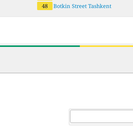
университет туризма и культурног
48
Botkin Street Tashkent