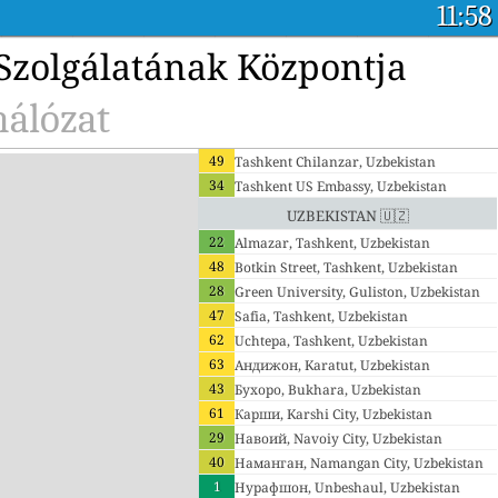
11:58
Szolgálatának Központja
hálózat
49
Tashkent Chilanzar, Uzbekistan
34
Tashkent US Embassy, Uzbekistan
Uzbekistan 🇺🇿
22
Almazar, Tashkent, Uzbekistan
48
Botkin Street, Tashkent, Uzbekistan
28
Green University, Guliston, Uzbekistan
47
Safia, Tashkent, Uzbekistan
62
Uchtepa, Tashkent, Uzbekistan
63
Андижон, Karatut, Uzbekistan
43
Бухоро, Bukhara, Uzbekistan
61
Карши, Karshi City, Uzbekistan
29
Навоий, Navoiy City, Uzbekistan
40
Наманган, Namangan City, Uzbekistan
1
Нурафшон, Unbeshaul, Uzbekistan