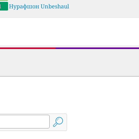
равление по гидрометеорологии.
1
Нурафшон Unbeshaul
zakh