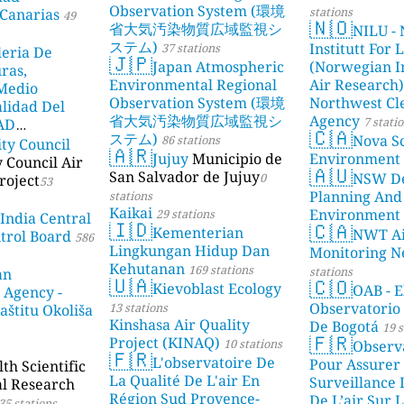
Observation System (環境
stations
Canarias
49
🇳🇴
省大気汚染物質広域監視シ
NILU - 
ステム)
Institutt For 
37 stations
leria De
🇯🇵
Japan Atmospheric
(Norwegian In
ras,
Environmental Regional
Air Research)
 Medio
Observation System (環境
Northwest Cl
lidad Del
省大気汚染物質広域監視シ
Agency
7 stati
DAD
🇨🇦
ステム)
Nova Sc
86 stations
ity Council
23 stations
🇦🇷
Jujuy
Municipio de
Environment
y Council Air
🇦🇺
San Salvador de Jujuy
NSW De
0
roject
53
Planning And
stations
Kaikai
Environment
29 stations
 India Central
🇮🇩
🇨🇦
Kementerian
NWT Ai
ntrol Board
586
Lingkungan Hidup Dan
Monitoring N
Kehutanan
169 stations
stations
an
🇺🇦
🇨🇴
Kievoblast Ecology
OAB - E
 Agency -
Observatorio
13 stations
aštitu Okoliša
Kinshasa Air Quality
De Bogotá
19 s
🇫🇷
Project (KINAQ)
10 stations
Observ
🇫🇷
L'observatoire De
Pour Assurer
h Scientific
La Qualité De L'air En
Surveillance 
al Research
Région Sud Provence-
De L’air Sur L
35 stations