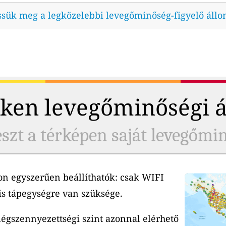
ssük meg a legközelebbi levegőminőség-figyelő állo
ken levegőminőségi 
szt a térképen saját levegőmi
n egyszerűen beállíthatók: csak WIFI
is tápegységre van szüksége.
 légszennyezettségi szint azonnal elérhető