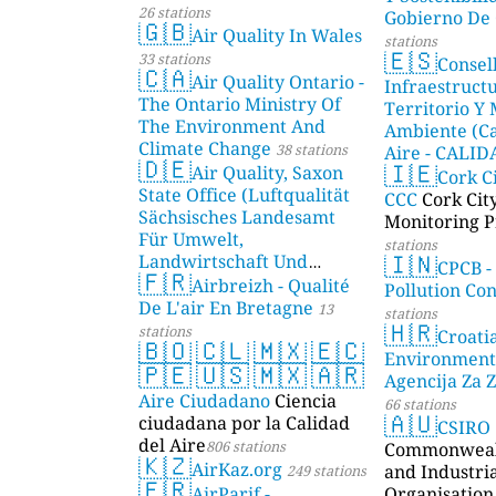
26 stations
Gobierno De 
🇬🇧
Air Quality In Wales
stations
🇪🇸
33 stations
Consel
🇨🇦
Air Quality Ontario -
Infraestructu
The Ontario Ministry Of
Territorio Y
The Environment And
Ambiente (Ca
Climate Change
38 stations
Aire - CALI
🇩🇪
🇮🇪
Air Quality, Saxon
AMBIENTAL)
Cork C
State Office (Luftqualität
CCC
Cork Cit
Sächsisches Landesamt
Monitoring P
Für Umwelt,
stations
🇮🇳
Landwirtschaft Und
CPCB -
🇫🇷
Geologie)
Airbreizh - Qualité
50 stations
Pollution Co
De L'air En Bretagne
13
stations
🇭🇷
stations
Croati
🇧🇴
🇨🇱
🇲🇽
🇪🇨
Environment
🇵🇪
🇺🇸
🇲🇽
🇦🇷
Agencija Za Z
Aire Ciudadano
Ciencia
66 stations
🇦🇺
ciudadana por la Calidad
CSIRO
del Aire
806 stations
Commonwealt
🇰🇿
AirKaz.org
and Industri
249 stations
🇫🇷
AirParif -
Organisation