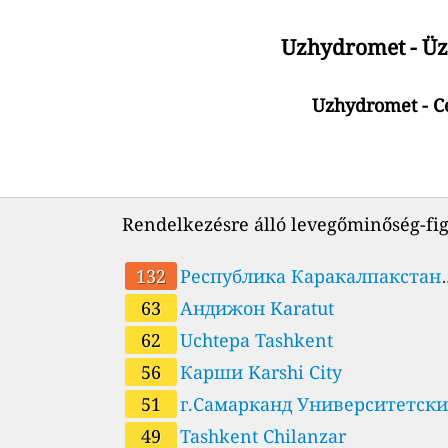
Uzhydromet - Üz
Uzhydromet - Ce
Rendelkezésre álló levegőminőség-fig
132
Республика Каракалпакстан
г.Нукус ул. Алмазар дом 223.
63
Андижон Karatut
62
Uchtepa Tashkent
Университет Бердаха. Nukus
56
Карши Karshi City
51
г.Самарканд Университетский
бульвар 17. Международный
49
Tashkent Chilanzar