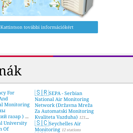
Kattintson további információkért
rnák
🇸🇷
ncy For
SEPA - Serbian
 And
National Air Monitoring
l Monitoring
Network (Državna Mreža
чны
Za Automatski Monitoring
й газар )
Kvaliteta Vazduha)
21
121
🇸🇨
l University
Seychelles Air
stations
n Of
Monitoring
12 stations