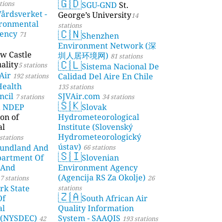
🇬🇩
tions
SGU-GND
St.
årdsverket -
George’s University
14
ronmental
stations
🇨🇳
gency
71
Shenzhen
Environment Network (深
w Castle
圳人居环境网)
81 stations
🇨🇱
ality
5 stations
Sistema Nacional De
Air
Calidad Del Aire En Chile
192 stations
Health
135 stations
ncil
SJVAir.com
7 stations
34 stations
🇸🇰
a NDEP
Slovak
on of
Hydrometeorological
al
Institute (Slovenský
Hydrometeorologický
stations
ústav)
undland And
66 stations
🇸🇮
partment Of
Slovenian
 And
Environment Agency
(Agencija RS Za Okolje)
7 stations
26
rk State
stations
🇿🇦
Of
South African Air
al
Quality Information
 (NYSDEC)
System - SAAQIS
42
193 stations