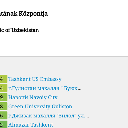
atának Központja
ic of Uzbekistan
34
Tashkent US Embassy
34
г.Гулистан махалля " Буюк
лажак". Сырдарьинское
29
Навоий Navoiy City
равление по гидрометеорологии.
28
Green University Guliston
istan
26
г.Джизак махалля "Зилол" ул.
дом 2. Джизакское
22
Almazar Tashkent