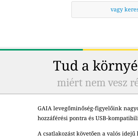
vagy kere
Tud a környé
miért nem vesz ré
GAIA levegőminőség-figyelőink nagyo
hozzáférési pontra és USB-kompatibil
A csatlakozást követően a valós idejű