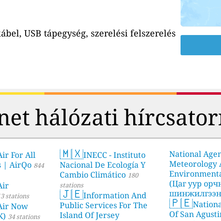
ábel, USB tápegység, szerelési felszerelés
net hálózati hírcsato
🇲🇽
National Age
ir For All
INECC - Instituto
Meteorology
s | AirQo
Nacional De Ecología Y
844
Environmenta
Cambio Climático
180
(Цаг уур ор
Air
stations
🇯🇪
шинжилгээни
Information And
3 stations
🇵🇪
Nationa
stations
Public Services For The
Air Now
Of San Agusti
Island Of Jersey
K)
34 stations