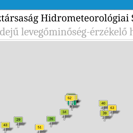
társaság Hidrometeorológiai 
idejű levegőminőség-érzékelő 