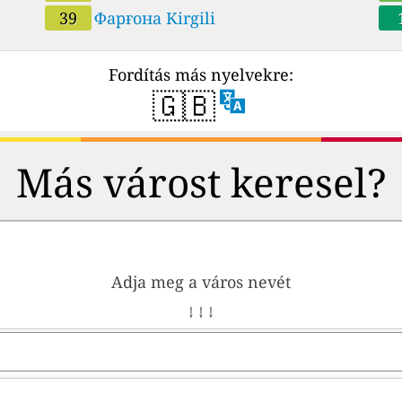
о
39
Фарғона Kirgili
уп
Jiz
Fordítás más nyelvekre:
🇬🇧
Más várost keresel?
Adja meg a város nevét
↓ ↓ ↓