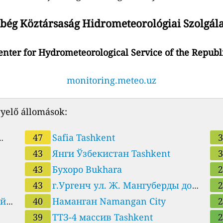
bég Köztársaság Hidrometeorológiai Szolgál
nter for Hydrometeorological Service of the Republ
monitoring.meteo.uz
yelő állomások:
47
наследия. Samarkand City
Safia Tashkent
43
Янги Ўзбекистан Tashkent
43
Бухоро Bukhara
Ке
43
г.Ургенч ул. Ж. Мангуберды дом
уп
2. Хорезмское управление по
40
Наманган Namangan City
Gul
39
ТТЗ-4 массив Tashkent
гидрометеорологии. Urgench
Овланий 