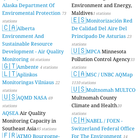
Alaska Department Of
Environment and Energy,
Enviromental Protection
Maldives
73
1 stations
🇪🇸
Monitorización Red
stations
🇨🇦
Alberta
De Calidad Del Aire Del
Environment And
Principado De Asturias
23
Sustainable Resource
stations
🇺🇸
Development - Air Quality
MPCA
Minnesota
Monitoring
Pollution Control Agency
66 stations
33
🇬🇹
Ambente
4 stations
stations
🇱🇹
🇨🇦
Aplinkos
MSC / UNBC AQMap
Monitoringas Vilniaus
22
1110 stations
🇺🇸
Multnomah MULTCO
stations
🇺🇸
AQMD NASA
Multnomah County
69
Climate and Health
stations
20
AQSEA
Air Quality
stations
🇨🇭
Monitoring Capacity in
NABEL / FOEN -
Southeast Asia
Switzerland Federal Office
85 stations
🇫🇷
ATMO Bourgogne-
For The Environment
14