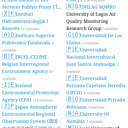
136 stations
🇳🇬
Sèrvices Publyis Pouor I'Île
UNILAG AQMRG
🇽🇰
Dé Jèrri)
Instituti
University of Lagos Air
2 stations
Hidrometeorologjik I
Quality Monitoring
Kosovës
Research Group
12 stations
7 stations
🇦🇴
🇨🇴
Instituto Superior
Universidad De Los
Politécnico Tundavala
Llanos
8
1 stations
🇵🇪
Universidad
stations
🇧🇪
IRCEL-CELINE -
Nacional Intercultural
Belgian Interregional
Juan Santos Atahualpa
3
Environment Agency
87
stations
🇵🇪
Universidad
stations
🇮🇪
Ireland
Peruana Cayetano Heredia
Environmental Protection
(UPCH)
4 stations
🇧🇴
Agency (EPA)
Universidad Privada
116 stations
🇯🇵
Japan Atmospheric
Boliviana
3 stations
🇳🇦
Environmental Regional
University Of
Observation System (環境
Namibia
1 stations
🇲🇺