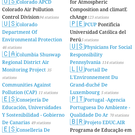
🇺🇸
Colorado APCD
for Atmospheric
Colorado Air Pollution
Composition and climatE
Control Division
chAnge
94 stations
123 stations
🇺🇸
🇵🇪
Colorado
PCUP
Pontificia
Department Of
Universidad Católica del
Environmental Protection
Perú
5 stations
🇺🇸
Physicians For Social
46 stations
🇨🇦
Columbia Shuswap
Responsibility
Regional District Air
Pennsylvania
114 stations
🇱🇺
Monitoring Project
Portail De
35
L'Environnement Du
stations
Communities Against
Grand-duché De
Pollution (CAP)
Luxembourg
11 stations
5 stations
🇪🇸
🇵🇹
Consejería De
Portugal -Agencia
Educación, Universidades
Portuguesa Do Ambiente -
Y Sostenibilidad - Gobierno
Qualidade Do Ar
70 stations
🇧🇷
De Canarias
Projeto EDUC.AIR
49 stations
🇪🇸
Conselleria De
Programa de Educação em