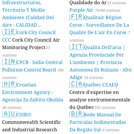
Infraestructuras,
Qualidade do Ar
31 stations
Territorio Y Medio
Purple Air
74186 stations
🇫🇷
Ambiente (Calidad Del
Qualitair Région
Aire - CALIDAD
Corse - Surveillance De La
🇮🇪
AMBIENTAL)
Cork City Council
Qualité De L'air En Corse
23 stations
7
CCC
Cork City Council Air
stations
🇮🇹
Monitoring Project
Qualità Dell’aria |
53
Agenzia Provinciale Per
stations
🇮🇳
CPCB - India Central
L'ambiente | Provincia
Pollution Control Board
Autonoma Di Bolzano - Alto
586
Adige
stations
14 stations
🇭🇷
🇨🇦
Croatian
Québec CEAEQ
Environment Agency -
Centre d'expertise en
Agencija Za Zaštitu Okoliša
analyse environnementale
du Québec
66 stations
101 stations
🇦🇺
🇧🇷
CSIRO
Rede Manual De
Commonwealth Scientific
Partículas Sedimentadas
and Industrial Research
Da Região Sul
6 stations