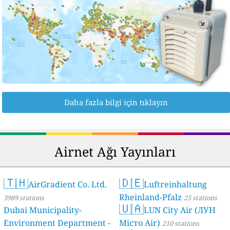
Daha fazla bilgi için tıklayın
Airnet Ağı Yayınları
🇹🇭
🇩🇪
AirGradient Co. Ltd.
Luftreinhaltung
Rheinland-Pfalz
3989 stations
25 stations
🇺🇦
Dubai Municipality-
LUN City Air (ЛУН
Environment Department -
Місто Air)
210 stations