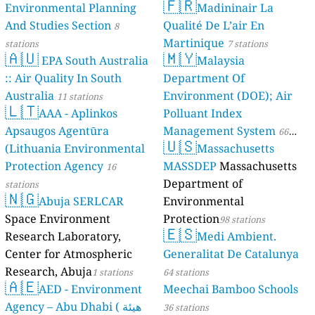
🇫🇷
Environmental Planning
Madininair La
And Studies Section
Qualité De L’air En
8
Martinique
stations
7 stations
🇦🇺
🇲🇾
EPA South Australia
Malaysia
:: Air Quality In South
Department Of
Australia
Environment (DOE); Air
11 stations
🇱🇹
AAA - Aplinkos
Polluant Index
Apsaugos Agentūra
Management System
66
🇺🇸
(Lithuania Environmental
Massachusetts
stations
Protection Agency
MASSDEP
Massachusetts
16
Department of
stations
🇳🇬
Abuja SERLCAR
Environmental
Space Environment
Protection
98 stations
🇪🇸
Research Laboratory,
Medi Ambient.
Center for Atmospheric
Generalitat De Catalunya
Research, Abuja
1 stations
64 stations
🇦🇪
AED - Environment
Meechai Bamboo Schools
Agency – Abu Dhabi ( هيئة
36 stations