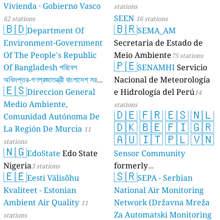
Vivienda · Gobierno Vasco
stations
SEEN
62 stations
16 stations
🇧🇩
🇧🇷
Department Of
SEMA_AM
Environment-Government
Secretaria de Estado de
Of The People's Republic
Meio Ambiente
75 stations
🇵🇪
Of Bangladesh পরিবেশ
SENAMHI
Servicio
অধিদপ্তর-গণপ্রজাতন্ত্রী বাংলাদেশ সরকার
Nacional de Meteorología
🇪🇸
Direccion General
e Hidrología del Perú
17 stations
14
Medio Ambiente,
stations
🇩🇪
🇫🇷
🇪🇸
🇳🇱
Comunidad Autónoma De
🇩🇰
🇧🇪
🇫🇮
🇬🇷
La Región De Murcia
11
🇦🇺
🇮🇹
🇵🇱
🇻🇳
stations
🇳🇬
EdoState
Edo State
Sensor Community
Nigeria
formerly
3 stations
🇪🇪
🇸🇷
Eesti Välisõhu
luftdaten.info
SEPA - Serbian
35810 stations
Kvaliteet - Estonian
National Air Monitoring
Ambient Air Quality
Network (Državna Mreža
11
Za Automatski Monitoring
stations