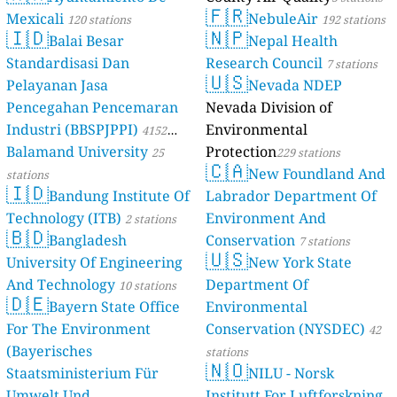
🇫🇷
Mexicali
NebuleAir
120 stations
192 stations
🇮🇩
🇳🇵
Balai Besar
Nepal Health
Standardisasi Dan
Research Council
7 stations
🇺🇸
Pelayanan Jasa
Nevada NDEP
Pencegahan Pencemaran
Nevada Division of
Industri (BBSPJPPI)
Environmental
4152
Balamand University
Protection
stations
25
229 stations
🇨🇦
New Foundland And
stations
🇮🇩
Bandung Institute Of
Labrador Department Of
Technology (ITB)
Environment And
2 stations
🇧🇩
Bangladesh
Conservation
7 stations
🇺🇸
University Of Engineering
New York State
And Technology
Department Of
10 stations
🇩🇪
Bayern State Office
Environmental
For The Environment
Conservation (NYSDEC)
42
(Bayerisches
stations
🇳🇴
Staatsministerium Für
NILU - Norsk
Umwelt Und
Institutt For Luftforskning