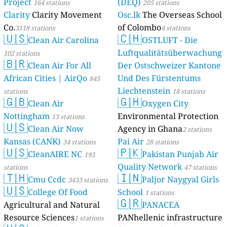
Project
(DEQ)
164 stations
205 stations
Clarity
Clarity Movement
Osc.lk
The Overseas School
Co.
of Colombo
3118 stations
4 stations
🇺🇸
🇨🇭
Clean Air Carolina
OSTLUFT - Die
Luftqualitätsüberwachung
102 stations
🇧🇷
Clean Air For All
Der Ostschweizer Kantone
African Cities | AirQo
Und Des Fürstentums
845
Liechtenstein
stations
18 stations
🇬🇧
🇬🇭
Clean Air
Oxygen City
Nottingham
Environmental Protection
13 stations
🇺🇸
Clean Air Now
Agency in Ghana
2 stations
Kansas (CANK)
Pai Air
34 stations
28 stations
🇺🇸
🇵🇰
CleanAIRE NC
Pakistan Punjab Air
193
Quality Network
stations
47 stations
🇹🇭
🇮🇳
Cmu Ccdc
Paljor Naygyal Girls
3433 stations
🇺🇸
College Of Food
School
1 stations
🇬🇷
Agricultural and Natural
PANACEA
Resource Sciences
PANhellenic infrastructure
1 stations