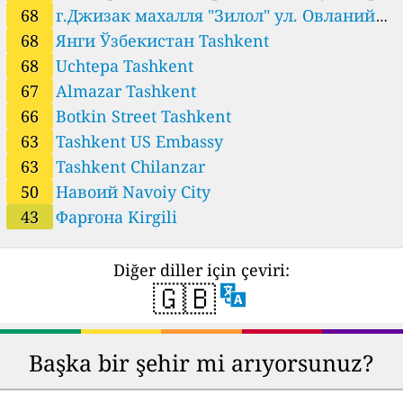
17. Международный университет туризма и
68
г.Джизак махалля "Зилол" ул. Овланий
гидрометеорологии. Gulistan
дом 2. Джизакское управление по
68
культурного наследия. Samarkand City
Янги Ўзбекистан Tashkent
68
Uchtepa Tashkent
гидрометеорологии. Jizzakh
67
Almazar Tashkent
66
Botkin Street Tashkent
63
Tashkent US Embassy
63
Tashkent Chilanzar
50
Навоий Navoiy City
43
Фарғона Kirgili
Diğer diller için çeviri:
🇬🇧
Başka bir şehir mi arıyorsunuz?