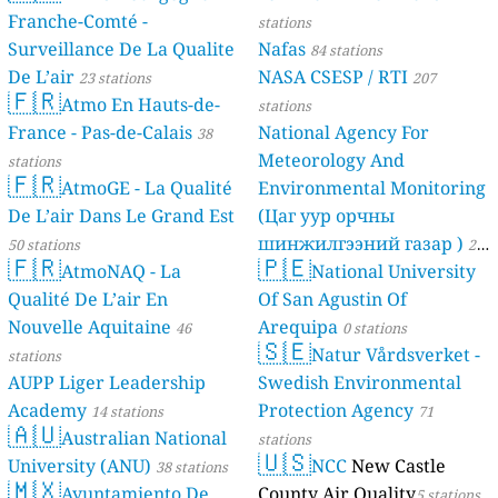
Franche-Comté -
stations
Surveillance De La Qualite
Nafas
84 stations
De L’air
NASA CSESP / RTI
23 stations
207
🇫🇷
Atmo En Hauts-de-
stations
France - Pas-de-Calais
National Agency For
38
Meteorology And
stations
🇫🇷
AtmoGE - La Qualité
Environmental Monitoring
De L’air Dans Le Grand Est
(Цаг уур орчны
шинжилгээний газар )
50 stations
21
🇫🇷
🇵🇪
AtmoNAQ - La
National University
stations
Qualité De L’air En
Of San Agustin Of
Nouvelle Aquitaine
Arequipa
46
0 stations
🇸🇪
Natur Vårdsverket -
stations
AUPP Liger Leadership
Swedish Environmental
Academy
Protection Agency
14 stations
71
🇦🇺
Australian National
stations
🇺🇸
University (ANU)
NCC
New Castle
38 stations
🇲🇽
Ayuntamiento De
County Air Quality
5 stations