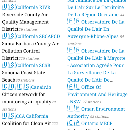
Surveillance De La Qualité
stations
🇺🇸
California RIVR
De L’air Sur Le Territoire
Riverside County Air
De La Région Occitanie
44
🇫🇷
Quality Management
Observatoire De La
stations
District
Qualité De L'air En
16 stations
🇺🇸
California SBCAPCD
Auvergne-Rhône-Alpes
84
Santa Barbara County Air
stations
🇫🇷
Pollution Control
Observatoire De La
District
Qualité De L'Air à Mayotte
115 stations
🇺🇸
California SCSB
- Association Agréée Pour
Sonoma Coast State
La Surveillance De La
Beach
Qualité De L'Air De
40 stations
🇨🇴
🇪🇸
🇦🇺
Canair.io
Mayotte
Office Of
4 stations
Citizen network for
Environment And Heritage
monitoring air quality
- NSW
29
97 stations
🇴🇲
Oman Environment
stations
🇺🇸
CCA California
Authority
62 stations
🇨🇦
Coalition for Clean Air
Ontario MECP
222