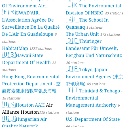
🇱🇰
Of Environment Air
The Environmental
🇫🇷
Quality Monitoring
GWAD'AIR,
Division Of NBRO
30
43 stations
🇬🇱
L’Association Agréée De
The School In
stations
Surveillance De La Qualité
Qaanaaq
1 stations
De L'Air En Guadeloupe
The Urban Unit
6
173 stations
🇩🇪
Thüringer
stations
HabitatMap
Landesamt Für Umwelt,
1886 stations
🇺🇸
Hawaii State
Bergbau Und Naturschutz
Department Of Health
22
20 stations
🇯🇵
Tokyo, Japan
stations
Hong Kong Environmental
Environment Agency (東京
Protection Department - 空
都環境局)
89 stations
🇹🇹
氣質素健康指數單張及海報
Trinidad & Tobago -
Environmental
18 stations
🇺🇸
Houston AAH
Air
Management Authority
6
Alliance Houston
118 stations
stations
🇭🇺
Hungarian Air
U.S. Department Of State
Quality Network
66 stations