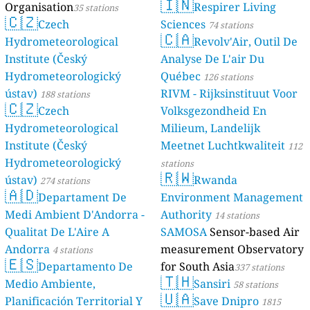
🇮🇳
Organisation
Respirer Living
35 stations
🇨🇿
Czech
Sciences
74 stations
🇨🇦
Hydrometeorological
Revolv'Air, Outil De
Institute (Český
Analyse De L'air Du
Hydrometeorologický
Québec
126 stations
ústav)
RIVM - Rijksinstituut Voor
188 stations
🇨🇿
Czech
Volksgezondheid En
Hydrometeorological
Milieum, Landelijk
Institute (Český
Meetnet Luchtkwaliteit
112
Hydrometeorologický
stations
🇷🇼
ústav)
Rwanda
274 stations
🇦🇩
Departament De
Environment Management
Medi Ambient D'Andorra -
Authority
14 stations
Qualitat De L'Aire A
SAMOSA
Sensor-based Air
Andorra
measurement Observatory
4 stations
🇪🇸
Departamento De
for South Asia
337 stations
🇹🇭
Medio Ambiente,
Sansiri
58 stations
🇺🇦
Planificación Territorial Y
Save Dnipro
1815