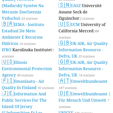
🇸🇳
(Maďarský Systém Na
UASZ
Université
Meranie Znečistenia
Assane Seck de
Vzduchu)
Ziguinchor
63 stations
2 stations
🇧🇷
🇺🇸
IEMA - Instituto
UCM
University of
Estadual De Meio
California Merced
388
Ambiente E Recursos
stations
🇬🇧
Hídricos
UK-AIR, Air Quality
14 stations
IFRO
Karolinska Institutet
Information Resource -
3
Defra, UK
stations
33 stations
🇺🇸
🇬🇧
Illinois
UK-AIR, Air Quality
Environmental Protection
Information Resource -
Agency
Defra, UK
89 stations
74 stations
🇫🇮
🇦🇹
Ilmanlaatu - Air
Umweltbundesamt
Quality In Finland
92 stations
187 stations
🇯🇪
🇩🇪
Information And
Umweltbundesamt |
Public Services For The
Für Mensch Und Umwelt
7
Island Of Jersey
stations
(L'înformâtion Et Les
UNICEF