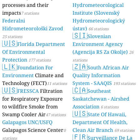
processes and their
Hydrometeorological
impacts
Institute (Slovenský
7 stations
Federalni
Hydrometeorologický
Hidrometeorološki Zavod
ústav)
66 stations
🇸🇮
Slovenian
25 stations
🇺🇸
Florida Department
Environment Agency
Of Environmental
(Agencija RS Za Okolje)
26
Protection
177 stations
stations
🇱🇰
🇿🇦
Foundation For
South African Air
Environment
Climate and
Quality Information
Technology (FECT)
System - SAAQIS
11 stations
193 stations
🇺🇸
🇨🇦
FRESSCA
Filtration
Southeast
for Respiratory Exposure
Saskatchewan - Airshed
to wildfire Smoke from
Association
6 stations
🇺🇸
Swamp Cooler Air
State Of Hawaii,
47 stations
Galapagos UNC/USFQ
Department Of Health,
Galapagos Science Center
Clean Air Branch
0
69 stations
🇫🇷
Surveillance De La
stations