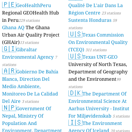
🇵🇪
GeoHealthPeru
Qualité De L'air Dans La
Regional GEOHealth Hub
Région Centre
23 stations
in Peru
Sustenta Honduras
229 stations
59
Ghana AQ
The Ghana
stations
🇺🇸
Urban Air Quality Project
Texas Commission
(GHAir)
On Environmental Quality
13 stations
🇬🇮
Gibraltar
(TCEQ)
311 stations
🇺🇸
Environmental Agency
Texas UNT-GEO
7
University of North Texas,
stations
🇦🇷
Gobierno De Bahía
Department of Geography
Blanca, Direction Del
and the Environment
99
Medio Ambiente,
stations
🇩🇰
Monitoreo De La Calidad
The Department Of
Del Aire
Environmental Science At
3 stations
🇳🇵
Government Of
Aarhus University - Institut
Nepal, Ministry Of
For Miljøvidenskab
5 stations
🇮🇸
Population And
The Environment
Environment, Department
Agency Of Iceland
20 stations