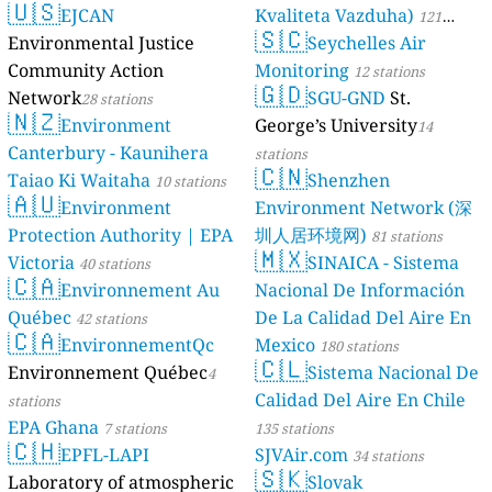
🇺🇸
EJCAN
Kvaliteta Vazduha)
121
🇸🇨
Environmental Justice
Seychelles Air
stations
Community Action
Monitoring
12 stations
🇬🇩
Network
SGU-GND
St.
28 stations
🇳🇿
Environment
George’s University
14
Canterbury - Kaunihera
stations
🇨🇳
Taiao Ki Waitaha
Shenzhen
10 stations
🇦🇺
Environment
Environment Network (深
Protection Authority | EPA
圳人居环境网)
81 stations
🇲🇽
Victoria
SINAICA - Sistema
40 stations
🇨🇦
Environnement Au
Nacional De Información
Québec
De La Calidad Del Aire En
42 stations
🇨🇦
EnvironnementQc
Mexico
180 stations
🇨🇱
Environnement Québec
Sistema Nacional De
4
Calidad Del Aire En Chile
stations
EPA Ghana
7 stations
135 stations
🇨🇭
EPFL-LAPI
SJVAir.com
34 stations
🇸🇰
Laboratory of atmospheric
Slovak