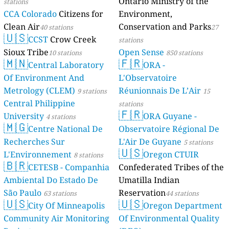
Ontario Ministry of the
stations
CCA Colorado
Citizens for
Environment,
Clean Air
Conservation and Parks
40 stations
27
🇺🇸
CCST
Crow Creek
stations
Sioux Tribe
Open Sense
10 stations
850 stations
🇲🇳
🇫🇷
Central Laboratory
ORA -
Of Environment And
L'Observatoire
Metrology (CLEM)
Réunionnais De L’Air
9 stations
15
Central Philippine
stations
🇫🇷
University
ORA Guyane -
4 stations
🇲🇬
Centre National De
Observatoire Régional De
Recherches Sur
L'Air De Guyane
5 stations
🇺🇸
L'Environnement
Oregon CTUIR
8 stations
🇧🇷
CETESB - Companhia
Confederated Tribes of the
Ambiental Do Estado De
Umatilla Indian
São Paulo
Reservation
63 stations
44 stations
🇺🇸
🇺🇸
City Of Minneapolis
Oregon Department
Community Air Monitoring
Of Environmental Quality