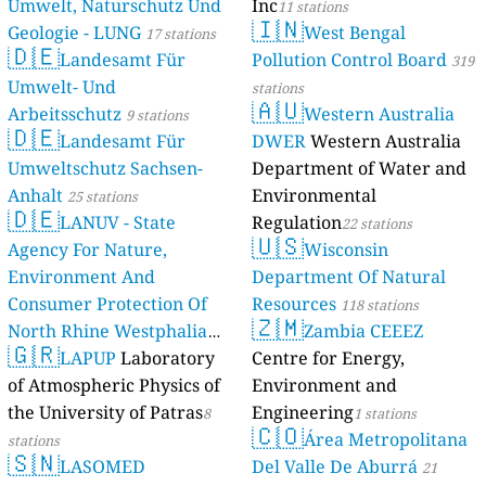
Umwelt, Naturschutz Und
Inc
11 stations
🇮🇳
Geologie - LUNG
West Bengal
17 stations
🇩🇪
Landesamt Für
Pollution Control Board
319
Umwelt- Und
stations
🇦🇺
Arbeitsschutz
Western Australia
9 stations
🇩🇪
Landesamt Für
DWER
Western Australia
Umweltschutz Sachsen-
Department of Water and
Anhalt
Environmental
25 stations
🇩🇪
LANUV - State
Regulation
22 stations
🇺🇸
Agency For Nature,
Wisconsin
Environment And
Department Of Natural
Consumer Protection Of
Resources
118 stations
🇿🇲
North Rhine Westphalia
Zambia CEEEZ
🇬🇷
(Landesamt Für Natur,
LAPUP
Laboratory
Centre for Energy,
Umwelt Und
of Atmospheric Physics of
Environment and
Verbraucherschutz NRW)
the University of Patras
Engineering
8
1 stations
🇨🇴
Área Metropolitana
61 stations
stations
🇸🇳
LASOMED
Del Valle De Aburrá
21