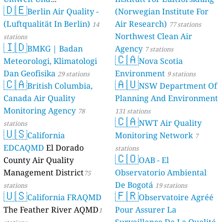
🇩🇪
Berlin Air Quality -
Verbraucherschutz) - LfU
(Norwegian Institute For
(Luftqualität In Berlin)
Air Research)
46 stations
14
77 stations
Northwest Clean Air
stations
🇮🇩
BMKG | Badan
Agency
7 stations
🇨🇦
Meteorologi, Klimatologi
Nova Scotia
Dan Geofisika
Environment
29 stations
9 stations
🇨🇦
🇦🇺
British Columbia,
NSW Department Of
Canada Air Quality
Planning And Environment
Monitoring Agency
78
131 stations
🇨🇦
NWT Air Quality
stations
🇺🇸
California
Monitoring Network
7
EDCAQMD
El Dorado
stations
🇨🇴
County Air Quality
OAB - El
Management District
Observatorio Ambiental
75
De Bogotá
stations
19 stations
🇺🇸
🇫🇷
California FRAQMD
Observatoire Agréé
The Feather River AQMD
Pour Assurer La
1