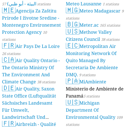
البيئة - أبو ظبي)
Meteo Lausanne
57 stations
1 stations
🇲🇪
🇲🇬
Agencija Za Zaštitu
Meteo Madagascar
9
Prirode I životne Sredine -
stations
🇧🇬
Montenegro Environement
Meter.ac
165 stations
🇺🇸
Protection Agency
Methow Valley
10
Citizens Council
stations
38 stations
🇫🇷
🇪🇨
Air Pays De La Loire
Metropolitan Air
Monitoring Network Of
26 stations
🇨🇦
Air Quality Ontario -
Quito Managed By
The Ontario Ministry Of
Secretaria De Ambiente
The Environment And
DMQ.
9 stations
🇵🇦
Climate Change
MiAmbiente
38 stations
🇩🇪
Air Quality, Saxon
Ministerio de Ambiente de
State Office (Luftqualität
Panamá
5 stations
🇺🇸
Sächsisches Landesamt
Michigan
Für Umwelt,
Department Of
Landwirtschaft Und
Environmental Quality
109
🇫🇷
Geologie)
Airbreizh - Qualité
50 stations
stations