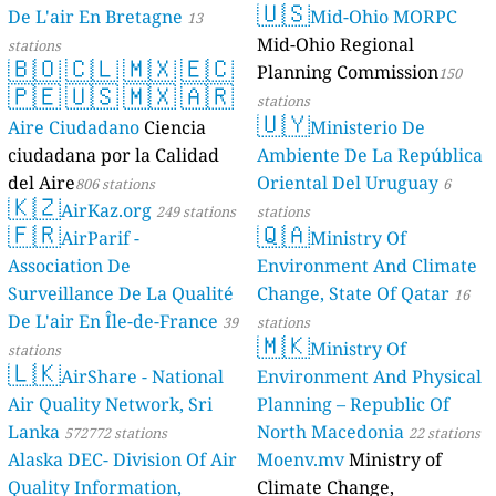
🇺🇸
De L'air En Bretagne
Mid-Ohio MORPC
13
Mid-Ohio Regional
stations
🇧🇴
🇨🇱
🇲🇽
🇪🇨
Planning Commission
150
🇵🇪
🇺🇸
🇲🇽
🇦🇷
stations
🇺🇾
Aire Ciudadano
Ciencia
Ministerio De
ciudadana por la Calidad
Ambiente De La República
del Aire
Oriental Del Uruguay
806 stations
6
🇰🇿
AirKaz.org
249 stations
stations
🇫🇷
🇶🇦
AirParif -
Ministry Of
Association De
Environment And Climate
Surveillance De La Qualité
Change, State Of Qatar
16
De L'air En Île-de-France
39
stations
🇲🇰
Ministry Of
stations
🇱🇰
AirShare - National
Environment And Physical
Air Quality Network, Sri
Planning – Republic Of
Lanka
North Macedonia
572772 stations
22 stations
Alaska DEC- Division Of Air
Moenv.mv
Ministry of
Quality Information,
Climate Change,