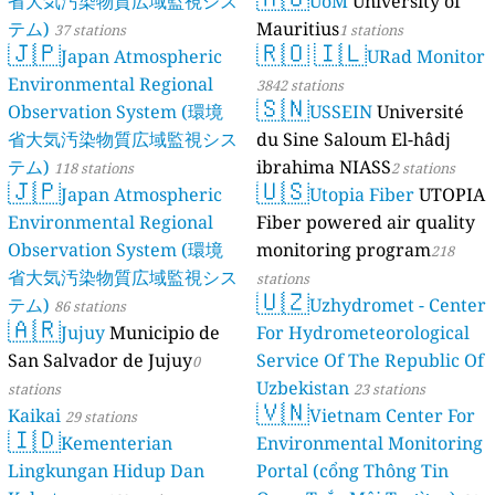
省大気汚染物質広域監視シス
UoM
University of
テム)
Mauritius
37 stations
1 stations
🇯🇵
🇷🇴
🇮🇱
Japan Atmospheric
URad Monitor
Environmental Regional
3842 stations
🇸🇳
Observation System (環境
USSEIN
Université
省大気汚染物質広域監視シス
du Sine Saloum El-hâdj
テム)
ibrahima NIASS
118 stations
2 stations
🇯🇵
🇺🇸
Japan Atmospheric
Utopia Fiber
UTOPIA
Environmental Regional
Fiber powered air quality
Observation System (環境
monitoring program
218
省大気汚染物質広域監視シス
stations
🇺🇿
テム)
Uzhydromet - Center
86 stations
🇦🇷
Jujuy
Municipio de
For Hydrometeorological
San Salvador de Jujuy
Service Of The Republic Of
0
Uzbekistan
stations
23 stations
🇻🇳
Kaikai
Vietnam Center For
29 stations
🇮🇩
Kementerian
Environmental Monitoring
Lingkungan Hidup Dan
Portal (cổng Thông Tin