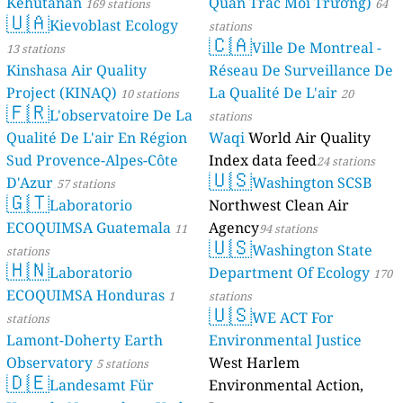
Kehutanan
Quan Trắc Môi Trường)
169 stations
64
🇺🇦
Kievoblast Ecology
stations
🇨🇦
Ville De Montreal -
13 stations
Kinshasa Air Quality
Réseau De Surveillance De
Project (KINAQ)
La Qualité De L'air
10 stations
20
🇫🇷
L'observatoire De La
stations
Qualité De L'air En Région
Waqi
World Air Quality
Sud Provence-Alpes-Côte
Index data feed
24 stations
🇺🇸
D'Azur
Washington SCSB
57 stations
🇬🇹
Laboratorio
Northwest Clean Air
ECOQUIMSA Guatemala
Agency
11
94 stations
🇺🇸
Washington State
stations
🇭🇳
Laboratorio
Department Of Ecology
170
ECOQUIMSA Honduras
1
stations
🇺🇸
WE ACT For
stations
Lamont-Doherty Earth
Environmental Justice
Observatory
West Harlem
5 stations
🇩🇪
Landesamt Für
Environmental Action,