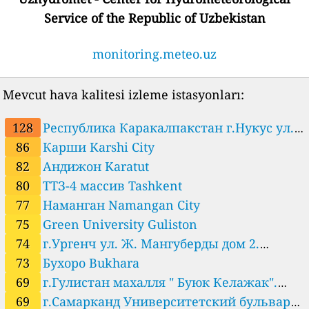
Service of the Republic of Uzbekistan
monitoring.meteo.uz
Mevcut hava kalitesi izleme istasyonları:
128
Республика Каракалпакстан г.Нукус ул.
86
Карши Karshi City
Алмазар дом 223. Университет Бердаха. Nukus
82
Андижон Karatut
80
ТТЗ-4 массив Tashkent
77
Наманган Namangan City
75
Green University Guliston
74
г.Ургенч ул. Ж. Мангуберды дом 2.
Хорезмское управление по гидрометеорологии.
73
Бухоро Bukhara
Urgench
69
г.Гулистан махалля " Буюк Келажак".
Сырдарьинское управление по
69
г.Самарканд Университетский бульвар