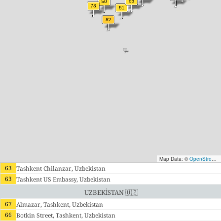
Map Data: ©
OpenStreetMap contributors
63
Tashkent Chilanzar, Uzbekistan
63
Tashkent US Embassy, Uzbekistan
Uzbekistan 🇺🇿
67
Almazar, Tashkent, Uzbekistan
66
Botkin Street, Tashkent, Uzbekistan