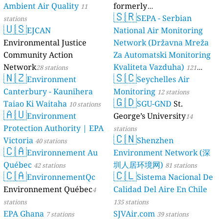
Ambient Air Quality
formerly
11
🇸🇷
luftdaten.info
SEPA - Serbian
stations
35820 stations
🇺🇸
EJCAN
National Air Monitoring
Environmental Justice
Network (Državna Mreža
Community Action
Za Automatski Monitoring
Network
Kvaliteta Vazduha)
28 stations
121
🇳🇿
🇸🇨
Environment
Seychelles Air
stations
Canterbury - Kaunihera
Monitoring
12 stations
🇬🇩
Taiao Ki Waitaha
SGU-GND
St.
10 stations
🇦🇺
Environment
George’s University
14
Protection Authority | EPA
stations
🇨🇳
Victoria
Shenzhen
40 stations
🇨🇦
Environnement Au
Environment Network (深
Québec
圳人居环境网)
42 stations
81 stations
🇨🇦
🇨🇱
EnvironnementQc
Sistema Nacional De
Environnement Québec
Calidad Del Aire En Chile
4
stations
135 stations
EPA Ghana
SJVAir.com
7 stations
39 stations