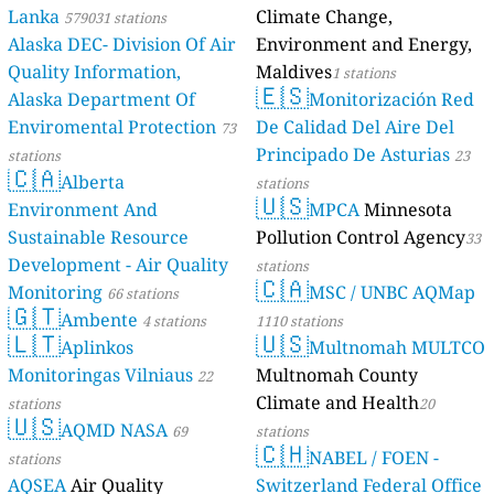
Lanka
Climate Change,
579031 stations
Alaska DEC- Division Of Air
Environment and Energy,
Quality Information,
Maldives
1 stations
🇪🇸
Alaska Department Of
Monitorización Red
Enviromental Protection
De Calidad Del Aire Del
73
Principado De Asturias
stations
23
🇨🇦
Alberta
stations
🇺🇸
Environment And
MPCA
Minnesota
Sustainable Resource
Pollution Control Agency
33
Development - Air Quality
stations
🇨🇦
Monitoring
MSC / UNBC AQMap
66 stations
🇬🇹
Ambente
4 stations
1110 stations
🇱🇹
🇺🇸
Aplinkos
Multnomah MULTCO
Monitoringas Vilniaus
Multnomah County
22
Climate and Health
stations
20
🇺🇸
AQMD NASA
69
stations
🇨🇭
NABEL / FOEN -
stations
AQSEA
Air Quality
Switzerland Federal Office