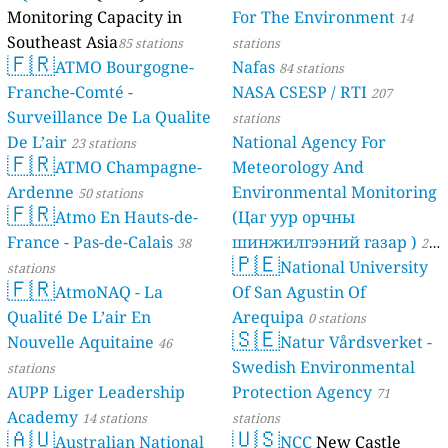
Monitoring Capacity in
For The Environment
14
Southeast Asia
85 stations
stations
🇫🇷
ATMO Bourgogne-
Nafas
84 stations
Franche-Comté -
NASA CSESP / RTI
207
Surveillance De La Qualite
stations
De L’air
National Agency For
23 stations
🇫🇷
ATMO Champagne-
Meteorology And
Ardenne
Environmental Monitoring
50 stations
🇫🇷
Atmo En Hauts-de-
(Цаг уур орчны
France - Pas-de-Calais
шинжилгээний газар )
38
21
🇵🇪
National University
stations
stations
🇫🇷
AtmoNAQ - La
Of San Agustin Of
Qualité De L’air En
Arequipa
0 stations
🇸🇪
Nouvelle Aquitaine
Natur Vårdsverket -
46
Swedish Environmental
stations
AUPP Liger Leadership
Protection Agency
71
Academy
14 stations
stations
🇦🇺
🇺🇸
Australian National
NCC
New Castle