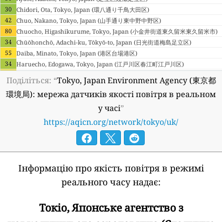
30
Chidori, Ota, Tokyo, Japan (環八通り千鳥大田区)
42
Chuo, Nakano, Tokyo, Japan (山手通り東中野中野区)
80
Chuocho, Higashikurume, Tokyo, Japan (小金井街道東久留米東久留米市)
34
Chūōhonchō, Adachi-ku, Tōkyō-to, Japan (日光街道梅島足立区)
55
Daiba, Minato, Tokyo, Japan (港区台場港区)
34
Haruecho, Edogawa, Tokyo, Japan (江戸川区春江町江戸川区)
46
Harumi, Chuo, Tokyo, Japan (中央区晴海中央区)
Поділіться: “
Tokyo, Japan Environment Agency (東京都
42
Hibiyakoen, Chiyoda, Tokyo, Japan (日比谷交差点千代田区)
環境局): мережа датчиків якості повітря в реальном
46
Higashikojiya, Ota, Tokyo, Japan (大田区東糀谷大田区)
у часі
”
38
Higashimukojima, Sumida, Tokyo, Japan (水戸街道東向島墨田区)
13
Higashioume, Oume, Tokyo, Japan (青梅市東青梅青梅市)
https://aqicn.org/network/tokyo/uk/
38
Hikawachō, Itabashi-ku, Tōkyō-to, Japan (板橋区氷川町板橋区)
50
Himonya, Meguro, Tokyo, Japan (目黒区碑文谷目黒区)
10
Honcho, Higashimurayama, Tokyo, Japan (新青梅街道東村山東村山市)
7
Honchō, Fussa-shi, Tōkyō-to, Japan (福生市本町福生市)
Інформацію про якість повітря в режимі
38
Honkomagome, Bunkyo, Tokyo, Japan (文京区本駒込文京区)
реального часу надає:
42
Izumicho, Tachikawa, Tokyo, Japan (立川市泉町立川市)
38
Jindaiji Minamimachi, Chofu, Tokyo, Japan (調布市深大寺南町調布市)
Токіо, Японське агентство з
42
Kakinokizaka, Meguro, Tokyo, Japan (環七通り柿の木坂目黒区)
42
Kamakura, Katsushika, Tokyo, Japan (葛飾区鎌倉葛飾区)