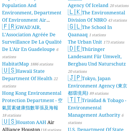
Population And
Agency Of Iceland
20 stations
🇱🇰
Environment, Department
The Environmental
Of Environment Air
Division Of NBRO
43 stations
🇫🇷
🇬🇱
Quality Monitoring
GWAD'AIR,
The School In
30
L’Association Agréée De
Qaanaaq
stations
1 stations
Surveillance De La Qualité
The Urban Unit
173 stations
🇩🇪
De L'Air En Guadeloupe
Thüringer
6
Landesamt Für Umwelt,
stations
HabitatMap
Bergbau Und Naturschutz
1886 stations
🇺🇸
Hawaii State
20 stations
🇯🇵
Department Of Health
Tokyo, Japan
22
Environment Agency (東京
stations
Hong Kong Environmental
都環境局)
89 stations
🇹🇹
Protection Department - 空
Trinidad & Tobago -
氣質素健康指數單張及海報
Environmental
Management Authority
18 stations
6
🇺🇸
Houston AAH
Air
stations
Alliance Houston
U.S. Department Of State
118 stations