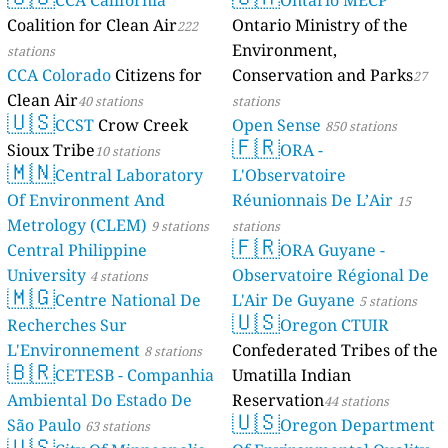
CCA California
Ontario MECP
Coalition for Clean Air
Ontario Ministry of the
222
Environment,
stations
CCA Colorado
Citizens for
Conservation and Parks
27
Clean Air
40 stations
stations
🇺🇸
CCST
Crow Creek
Open Sense
850 stations
🇫🇷
Sioux Tribe
ORA -
10 stations
🇲🇳
Central Laboratory
L'Observatoire
Of Environment And
Réunionnais De L’Air
15
Metrology (CLEM)
9 stations
stations
🇫🇷
Central Philippine
ORA Guyane -
University
Observatoire Régional De
4 stations
🇲🇬
Centre National De
L'Air De Guyane
5 stations
🇺🇸
Recherches Sur
Oregon CTUIR
L'Environnement
Confederated Tribes of the
8 stations
🇧🇷
CETESB - Companhia
Umatilla Indian
Ambiental Do Estado De
Reservation
44 stations
🇺🇸
São Paulo
Oregon Department
63 stations
🇺🇸