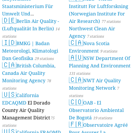
Staatsministerium Für
Institutt For Luftforskning
Umwelt Und
(Norwegian Institute For
🇩🇪
Berlin Air Quality -
Verbraucherschutz) - LfU
Air Research)
77 stations
(Luftqualität In Berlin)
Northwest Clean Air
46 stations
14
Agency
stations
7 stations
🇮🇩
🇨🇦
BMKG | Badan
Nova Scotia
Meteorologi, Klimatologi
Environment
9 stations
🇦🇺
Dan Geofisika
NSW Department Of
29 stations
🇨🇦
British Columbia,
Planning And Environment
Canada Air Quality
131 stations
🇨🇦
Monitoring Agency
NWT Air Quality
78
Monitoring Network
stations
7
🇺🇸
California
stations
🇨🇴
EDCAQMD
El Dorado
OAB - El
County Air Quality
Observatorio Ambiental
Management District
De Bogotá
75
19 stations
🇫🇷
Observatoire Agréé
stations
🇺🇸
California FRAQMD
Pour Assurer La