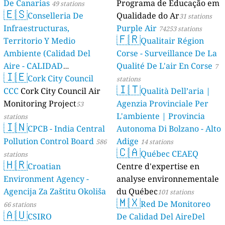
De Canarias
Programa de Educação em
49 stations
🇪🇸
Conselleria De
Qualidade do Ar
31 stations
Infraestructuras,
Purple Air
74253 stations
🇫🇷
Territorio Y Medio
Qualitair Région
Ambiente (Calidad Del
Corse - Surveillance De La
Aire - CALIDAD
Qualité De L'air En Corse
7
🇮🇪
AMBIENTAL)
Cork City Council
23 stations
stations
🇮🇹
CCC
Cork City Council Air
Qualità Dell’aria |
Monitoring Project
Agenzia Provinciale Per
53
L'ambiente | Provincia
stations
🇮🇳
CPCB - India Central
Autonoma Di Bolzano - Alto
Pollution Control Board
Adige
586
14 stations
🇨🇦
Québec CEAEQ
stations
🇭🇷
Croatian
Centre d'expertise en
Environment Agency -
analyse environnementale
Agencija Za Zaštitu Okoliša
du Québec
101 stations
🇲🇽
Red De Monitoreo
66 stations
🇦🇺
CSIRO
De Calidad Del AireDel