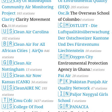
City Of Minneapolis
Of Environmental Quality
Community Air Monitoring
(DEQ)
205 stations
Project
Osc.lk
The Overseas School
165 stations
Clarity
Clarity Movement
of Colombo
4 stations
🇨🇭
Co.
OSTLUFT - Die
3118 stations
🇺🇸
Clean Air Carolina
Luftqualitätsüberwachung
Der Ostschweizer Kantone
102 stations
🇧🇷
Clean Air For All
Und Des Fürstentums
African Cities | AirQo
Liechtenstein
846
18 stations
🇬🇭
Oxygen City
stations
🇬🇧
Clean Air
Environmental Protection
Nottingham
Agency in Ghana
13 stations
2 stations
🇺🇸
Clean Air Now
Pai Air
28 stations
🇵🇰
Kansas (CANK)
Pakistan Punjab Air
34 stations
🇺🇸
CleanAIRE NC
Quality Network
195
47 stations
🇮🇳
Paljor Naygyal Girls
stations
🇹🇭
Cmu Ccdc
School
3437 stations
1 stations
🇺🇸
🇬🇷
College Of Food
PANACEA