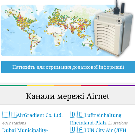
Натисніть для отримання додаткової інформації
Канали мережі Airnet
🇹🇭
🇩🇪
AirGradient Co. Ltd.
Luftreinhaltung
Rheinland-Pfalz
4012 stations
25 stations
🇺🇦
Dubai Municipality-
LUN City Air (ЛУН