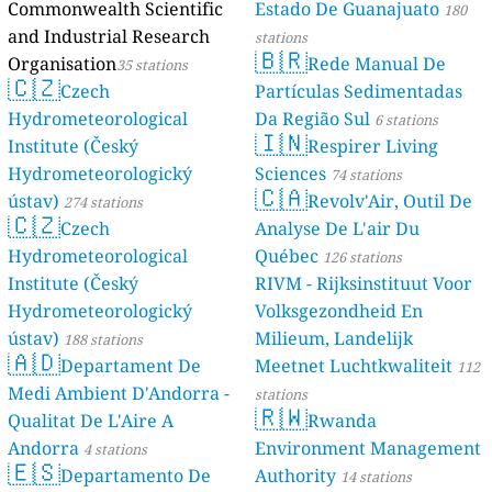
Commonwealth Scientific
Estado De Guanajuato
180
and Industrial Research
stations
🇧🇷
Organisation
Rede Manual De
35 stations
🇨🇿
Czech
Partículas Sedimentadas
Hydrometeorological
Da Região Sul
6 stations
🇮🇳
Institute (Český
Respirer Living
Hydrometeorologický
Sciences
74 stations
🇨🇦
ústav)
Revolv'Air, Outil De
274 stations
🇨🇿
Czech
Analyse De L'air Du
Hydrometeorological
Québec
126 stations
Institute (Český
RIVM - Rijksinstituut Voor
Hydrometeorologický
Volksgezondheid En
ústav)
Milieum, Landelijk
188 stations
🇦🇩
Departament De
Meetnet Luchtkwaliteit
112
Medi Ambient D'Andorra -
stations
🇷🇼
Qualitat De L'Aire A
Rwanda
Andorra
Environment Management
4 stations
🇪🇸
Departamento De
Authority
14 stations