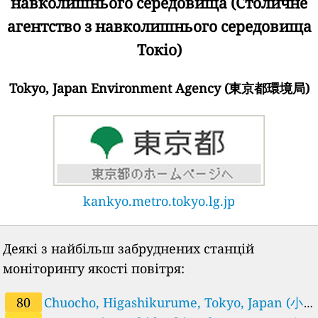
навколишнього середовища (Столичне
34
Kameari, Katsushika, Tokyo, Japan (環七通り亀有葛飾区)
агентство з навколишнього середовища
38
Kameido, Koto, Tokyo, Japan (京葉道路亀戸江東区)
38
Kamikiyoto, Kiyose, Tokyo, Japan (清瀬市上清戸清瀬市)
Токіо)
68
Kanamori, Machida-shi, Tōkyō-to, Japan (町田市金森町田市)
42
Kanda Tsukasamachi, Chiyoda, Tokyo, Japan (千代田区神田司町千代田区)
Tokyo, Japan Environment Agency (東京都環境局)
55
Kasuya, Setagaya, Tokyo, Japan (環八通り八幡山世田谷区)
34
Katakuramachi, Hachioji, Tokyo, Japan (八王子市片倉町八王子市)
38
Kitamachi, Nerima, Tokyo, Japan (練馬区北町練馬区)
59
Kugayama, Suginami, Tokyo, Japan (杉並区久我山杉並区)
30
Minamikasai, Edogawa, Tokyo, Japan (江戸川区南葛西江戸川区)
38
Minamisenju, Arakawa, Tokyo, Japan (荒川区南千住荒川区)
46
Minamisenzoku, Ota, Tokyo, Japan (中原街道南千束大田区)
34
Minowa, Taito, Tokyo, Japan (明治通り大関横丁台東区)
kankyo.metro.tokyo.lg.jp
30
Mizumotokoen, Katsushika, Tokyo, Japan (葛飾区水元公園葛飾区)
21
Nagaoka, Tokyo, Japan (東京環状長岡西多摩郡瑞穂町)
13
Naitomachi, Shinjuku, Tokyo, Japan (国設新宿新宿区)
Деякі з найбільш забруднених станцій
53
Nakaizumi, Komae, Tokyo, Japan (狛江市中和泉狛江市)
моніторингу якості повітря:
42
Nakamagome, Ota, Tokyo, Japan (環七通り松原橋大田区)
--
Narahashi, Higashiyamato, Tokyo, Japan (東大和市奈良橋東大和
74 днів
80
Chuocho, Higashikurume, Tokyo, Japan (小
市)
38
Nerima, Nerima, Tokyo, Japan (練馬区練馬練馬区)