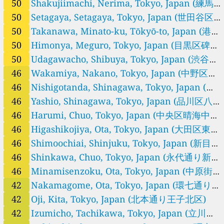
谷町町田市)
50
Shakujiimachi, Nerima, Tokyo, Japan (練馬
50
Takanawa, Minato-ku, Tōkyō-to, Japan (港区高輪港区)
区石神井台練馬区)
50
Setagaya, Setagaya, Tokyo, Japan (世田谷区
25
Tatemachi, Hachioji, Tokyo, Japan (八王子市館町八王子市)
世田谷世田谷区)
50
Takanawa, Minato-ku, Tōkyō-to, Japan (港区
53
Tatsumi, Koto, Tokyo, Japan (三ツ目通り辰巳江東区)
50
Udagawacho, Shibuya, Tokyo, Japan (渋谷区宇田川町渋谷区)
高輪港区)
50
Himonya, Meguro, Tokyo, Japan (目黒区碑文
46
Wakamiya, Nakano, Tokyo, Japan (中野区若宮中野区)
谷目黒区)
50
Udagawacho, Shibuya, Tokyo, Japan (渋谷区
13
Yagicho, Hachioji, Tokyo, Japan (甲州街道八木町八王子市)
宇田川町渋谷区)
46
Wakamiya, Nakano, Tokyo, Japan (中野区若
55
Yagisawa, Nishitokyo, Tokyo, Japan (青梅街道柳沢西東京市)
宮中野区)
46
Nishigotanda, Shinagawa, Tokyo, Japan (中
38
Yaho, Kunitachi, Tokyo, Japan (甲州街道国立国立市)
38
Yamatocho, Itabashi, Tokyo, Japan (中山道大和町板橋区)
原口交差点品川区)
46
Yashio, Shinagawa, Tokyo, Japan (品川区八潮
46
Yashio, Shinagawa, Tokyo, Japan (品川区八潮品川区)
品川区)
46
Harumi, Chuo, Tokyo, Japan (中央区晴海中央
53
Yutakacho, Shinagawa, Tokyo, Japan (品川区豊町品川区)
区)
46
Higashikojiya, Ota, Tokyo, Japan (大田区東糀
Japan 🇯🇵
谷大田区)
46
Shimoochiai, Shinjuku, Tokyo, Japan (新目白
54
スカイツリー３２５ｍ, Tokyo, Japan
5
通り下落合新宿区)
46
Shinkawa, Chuo, Tokyo, Japan (永代通り新川
八王子市大楽寺町, Hachioji, Japan
12
北品川交差点, Tokyo, Japan
中央区)
46
Minamisenzoku, Ota, Tokyo, Japan (中原街道
25
小金井市東町, Koganei-shi, Japan
南千束大田区)
42
Nakamagome, Ota, Tokyo, Japan (環七通り松
11
府中市四谷, Fuchu, Japan
原橋大田区)
42
Oji, Kita, Tokyo, Japan (北本通り王子北区)
11
檜原測定所, Hinohara, Japan
21
西東京市南町, Nishitokyo, Japan
42
Izumicho, Tachikawa, Tokyo, Japan (立川市