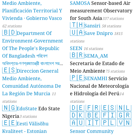
Medio Ambiente,
SAMOSA
Sensor-based Air
Planificación Territorial Y
measurement Observatory
Vivienda · Gobierno Vasco
for South Asia
337 stations
🇹🇭
Sansiri
62 stations
58 stations
🇧🇩
🇺🇦
Department Of
Save Dnipro
1815
Environment-Government
stations
Of The People's Republic
SEEN
16 stations
🇧🇷
Of Bangladesh পরিবেশ
SEMA_AM
অধিদপ্তর-গণপ্রজাতন্ত্রী বাংলাদেশ সরকার
Secretaria de Estado de
🇪🇸
Direccion General
Meio Ambiente
17 stations
75 stations
🇵🇪
Medio Ambiente,
SENAMHI
Servicio
Comunidad Autónoma De
Nacional de Meteorología
La Región De Murcia
e Hidrología del Perú
11
14
stations
stations
🇳🇬
🇩🇪
🇫🇷
🇪🇸
🇳🇱
EdoState
Edo State
🇩🇰
🇧🇪
🇫🇮
🇬🇷
Nigeria
3 stations
🇪🇪
🇦🇺
🇮🇹
🇵🇱
🇻🇳
Eesti Välisõhu
Kvaliteet - Estonian
Sensor Community