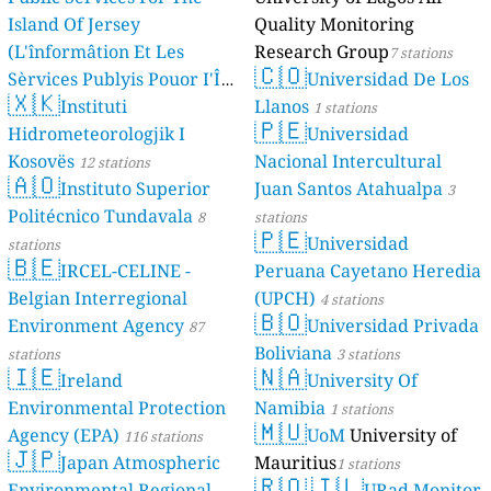
Island Of Jersey
Quality Monitoring
(L'înformâtion Et Les
Research Group
7 stations
🇨🇴
Sèrvices Publyis Pouor I'Île
Universidad De Los
🇽🇰
Dé Jèrri)
Instituti
Llanos
2 stations
1 stations
🇵🇪
Hidrometeorologjik I
Universidad
Kosovës
Nacional Intercultural
12 stations
🇦🇴
Instituto Superior
Juan Santos Atahualpa
3
Politécnico Tundavala
8
stations
🇵🇪
Universidad
stations
🇧🇪
IRCEL-CELINE -
Peruana Cayetano Heredia
Belgian Interregional
(UPCH)
4 stations
🇧🇴
Environment Agency
Universidad Privada
87
Boliviana
stations
3 stations
🇮🇪
🇳🇦
Ireland
University Of
Environmental Protection
Namibia
1 stations
🇲🇺
Agency (EPA)
UoM
University of
116 stations
🇯🇵
Japan Atmospheric
Mauritius
1 stations
🇷🇴
🇮🇱
Environmental Regional
URad Monitor