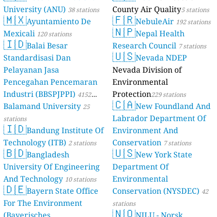
University (ANU)
County Air Quality
38 stations
5 stations
🇲🇽
🇫🇷
Ayuntamiento De
NebuleAir
192 stations
🇳🇵
Mexicali
Nepal Health
120 stations
🇮🇩
Balai Besar
Research Council
7 stations
🇺🇸
Standardisasi Dan
Nevada NDEP
Pelayanan Jasa
Nevada Division of
Pencegahan Pencemaran
Environmental
Industri (BBSPJPPI)
Protection
4152
229 stations
🇨🇦
Balamand University
New Foundland And
stations
25
Labrador Department Of
stations
🇮🇩
Bandung Institute Of
Environment And
Technology (ITB)
Conservation
2 stations
7 stations
🇧🇩
🇺🇸
Bangladesh
New York State
University Of Engineering
Department Of
And Technology
Environmental
10 stations
🇩🇪
Bayern State Office
Conservation (NYSDEC)
42
For The Environment
stations
🇳🇴
(Bayerisches
NILU - Norsk