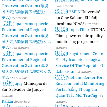
Observation System (環境
3842 stations
🇸🇳
省大気汚染物質広域監視シス
USSEIN
Université
テム)
du Sine Saloum El-hâdj
37 stations
🇯🇵
Japan Atmospheric
ibrahima NIASS
2 stations
🇺🇸
Environmental Regional
Utopia Fiber
UTOPIA
Observation System (環境
Fiber powered air quality
省大気汚染物質広域監視シス
monitoring program
218
テム)
118 stations
stations
🇯🇵
🇺🇿
Japan Atmospheric
Uzhydromet - Center
Environmental Regional
For Hydrometeorological
Observation System (環境
Service Of The Republic Of
省大気汚染物質広域監視シス
Uzbekistan
23 stations
🇻🇳
テム)
Vietnam Center For
86 stations
🇦🇷
Jujuy
Municipio de
Environmental Monitoring
San Salvador de Jujuy
Portal (cổng Thông Tin
0
Quan Trắc Môi Trường)
stations
64
Kaikai
29 stations
stations
🇮🇩
🇨🇦