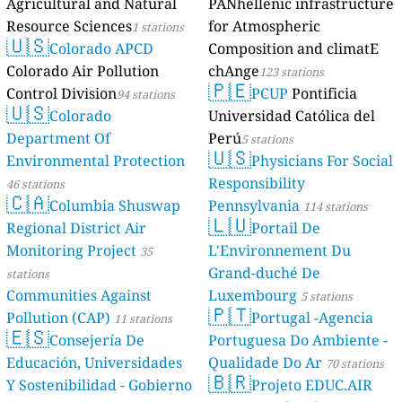
Agricultural and Natural
PANhellenic infrastructure
Resource Sciences
for Atmospheric
1 stations
🇺🇸
Colorado APCD
Composition and climatE
Colorado Air Pollution
chAnge
123 stations
🇵🇪
Control Division
PCUP
Pontificia
94 stations
🇺🇸
Colorado
Universidad Católica del
Department Of
Perú
5 stations
🇺🇸
Environmental Protection
Physicians For Social
Responsibility
46 stations
🇨🇦
Columbia Shuswap
Pennsylvania
114 stations
🇱🇺
Regional District Air
Portail De
Monitoring Project
L'Environnement Du
35
Grand-duché De
stations
Communities Against
Luxembourg
5 stations
🇵🇹
Pollution (CAP)
Portugal -Agencia
11 stations
🇪🇸
Consejería De
Portuguesa Do Ambiente -
Educación, Universidades
Qualidade Do Ar
70 stations
🇧🇷
Y Sostenibilidad - Gobierno
Projeto EDUC.AIR