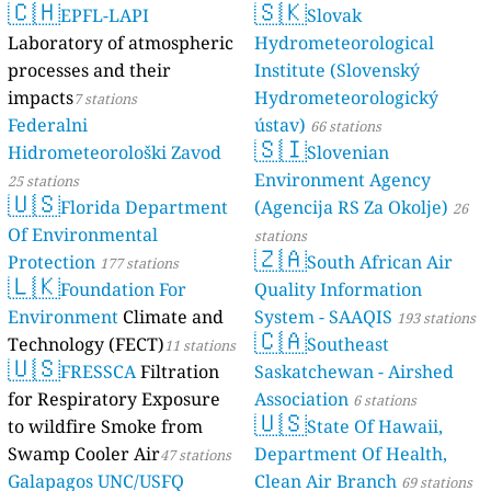
🇨🇭
🇸🇰
EPFL-LAPI
Slovak
Laboratory of atmospheric
Hydrometeorological
processes and their
Institute (Slovenský
impacts
Hydrometeorologický
7 stations
Federalni
ústav)
66 stations
🇸🇮
Hidrometeorološki Zavod
Slovenian
Environment Agency
25 stations
🇺🇸
Florida Department
(Agencija RS Za Okolje)
26
Of Environmental
stations
🇿🇦
Protection
South African Air
177 stations
🇱🇰
Foundation For
Quality Information
Environment
Climate and
System - SAAQIS
193 stations
🇨🇦
Technology (FECT)
Southeast
11 stations
🇺🇸
FRESSCA
Filtration
Saskatchewan - Airshed
for Respiratory Exposure
Association
6 stations
🇺🇸
to wildfire Smoke from
State Of Hawaii,
Swamp Cooler Air
Department Of Health,
47 stations
Galapagos UNC/USFQ
Clean Air Branch
69 stations