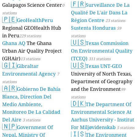
🇫🇷
Galapagos Science Center
Surveillance De La
0
Qualité De L'air Dans La
stations
🇵🇪
GeoHealthPeru
Région Centre
23 stations
Regional GEOHealth Hub
Sustenta Honduras
59
in Peru
229 stations
stations
🇺🇸
Ghana AQ
The Ghana
Texas Commission
Urban Air Quality Project
On Environmental Quality
(GHAir)
(TCEQ)
13 stations
311 stations
🇬🇮
🇺🇸
Gibraltar
Texas UNT-GEO
Environmental Agency
University of North Texas,
7
Department of Geography
stations
🇦🇷
Gobierno De Bahía
and the Environment
99
Blanca, Direction Del
stations
🇩🇰
Medio Ambiente,
The Department Of
Monitoreo De La Calidad
Environmental Science At
Del Aire
Aarhus University - Institut
3 stations
🇳🇵
Government Of
For Miljøvidenskab
5 stations
🇮🇸
Nepal, Ministry Of
The Environment