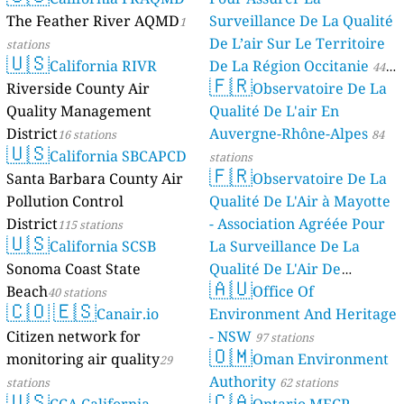
The Feather River AQMD
Surveillance De La Qualité
1
De L’air Sur Le Territoire
stations
🇺🇸
California RIVR
De La Région Occitanie
44
🇫🇷
Riverside County Air
Observatoire De La
stations
Quality Management
Qualité De L'air En
District
Auvergne-Rhône-Alpes
16 stations
84
🇺🇸
California SBCAPCD
stations
🇫🇷
Santa Barbara County Air
Observatoire De La
Pollution Control
Qualité De L'Air à Mayotte
District
- Association Agréée Pour
115 stations
🇺🇸
California SCSB
La Surveillance De La
Sonoma Coast State
Qualité De L'Air De
🇦🇺
Beach
Mayotte
Office Of
40 stations
4 stations
🇨🇴
🇪🇸
Canair.io
Environment And Heritage
Citizen network for
- NSW
97 stations
🇴🇲
monitoring air quality
Oman Environment
29
Authority
stations
62 stations
🇺🇸
🇨🇦