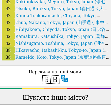
泉町立川市)
42
Kakinokizaka, Meguro, Tokyo, Japan (環七通
り柿の木坂目黒区)
42
Otsuka, Bunkyo, Tokyo, Japan (春日通り大塚
文京区)
42
Kanda Tsukasamachi, Chiyoda, Tokyo,
Japan (千代田区神田司町千代田区)
42
Chuo, Nakano, Tokyo, Japan (山手通り東中野
中野区)
42
Hibiyakoen, Chiyoda, Tokyo, Japan (日比谷
交差点千代田区)
42
Kamakura, Katsushika, Tokyo, Japan (葛飾区
鎌倉葛飾区)
42
Nishisugamo, Toshima, Tokyo, Japan (明治通
り西巣鴨豊島区)
38
Hikawachō, Itabashi-ku, Tōkyō-to, Japan (板
橋区氷川町板橋区)
38
Kameido, Koto, Tokyo, Japan (京葉道路亀戸
江東区)
Переклад на інші мови:
🇬🇧
Шукаєте інше місто?