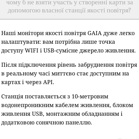
чому б не взяти участь у створенні карти за
допомогою власної станції якості повітря?
Наші монітори якості повітря GAIA дуже легко
налаштувати: вам потрібна лише точка
доступу WIFI і USB-сумісне джерело живлення.
Після підключення рівень забруднення повітря
в реальному часі миттєво стає доступним на
картах і через API.
Станція поставляється з 10-метровим
водонепроникним кабелем живлення, блоком
живлення USB, монтажним обладнанням і
додатковою сонячною панеллю.