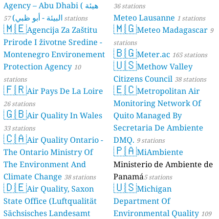
Agency – Abu Dhabi ( هيئة
36 stations
البيئة - أبو ظبي)
Meteo Lausanne
57 stations
1 stations
🇲🇪
🇲🇬
Agencija Za Zaštitu
Meteo Madagascar
9
Prirode I životne Sredine -
stations
🇧🇬
Montenegro Environement
Meter.ac
165 stations
🇺🇸
Protection Agency
Methow Valley
10
Citizens Council
stations
38 stations
🇫🇷
🇪🇨
Air Pays De La Loire
Metropolitan Air
Monitoring Network Of
26 stations
🇬🇧
Air Quality In Wales
Quito Managed By
Secretaria De Ambiente
33 stations
🇨🇦
Air Quality Ontario -
DMQ.
9 stations
🇵🇦
The Ontario Ministry Of
MiAmbiente
The Environment And
Ministerio de Ambiente de
Climate Change
Panamá
38 stations
5 stations
🇩🇪
🇺🇸
Air Quality, Saxon
Michigan
State Office (Luftqualität
Department Of
Sächsisches Landesamt
Environmental Quality
109