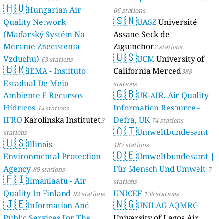
🇭🇺
Hungarian Air
66 stations
🇸🇳
Quality Network
UASZ
Université
(Maďarský Systém Na
Assane Seck de
Meranie Znečistenia
Ziguinchor
2 stations
🇺🇸
Vzduchu)
UCM
University of
63 stations
🇧🇷
IEMA - Instituto
California Merced
388
Estadual De Meio
stations
🇬🇧
Ambiente E Recursos
UK-AIR, Air Quality
Hídricos
Information Resource -
14 stations
IFRO
Karolinska Institutet
Defra, UK
3
74 stations
🇦🇹
Umweltbundesamt
stations
🇺🇸
Illinois
187 stations
🇩🇪
Environmental Protection
Umweltbundesamt |
Agency
Für Mensch Und Umwelt
89 stations
7
🇫🇮
Ilmanlaatu - Air
stations
Quality In Finland
UNICEF
92 stations
136 stations
🇯🇪
🇳🇬
Information And
UNILAG AQMRG
Public Services For The
University of Lagos Air