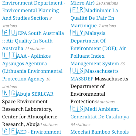
Environment Department -
Місто Air)
210 stations
🇫🇷
Environmental Planning
Madininair La
And Studies Section
Qualité De L’air En
8
Martinique
stations
7 stations
🇦🇺
🇲🇾
EPA South Australia
Malaysia
:: Air Quality In South
Department Of
Australia
Environment (DOE); Air
11 stations
🇱🇹
AAA - Aplinkos
Polluant Index
Apsaugos Agentūra
Management System
66
🇺🇸
(Lithuania Environmental
Massachusetts
stations
Protection Agency
MASSDEP
Massachusetts
16
Department of
stations
🇳🇬
Abuja SERLCAR
Environmental
Space Environment
Protection
98 stations
🇪🇸
Research Laboratory,
Medi Ambient.
Center for Atmospheric
Generalitat De Catalunya
Research, Abuja
1 stations
64 stations
🇦🇪
AED - Environment
Meechai Bamboo Schools