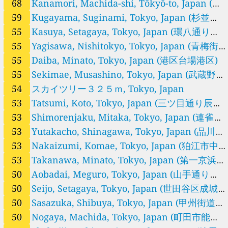
金井街道東久留米東久留米市)
68
Kanamori, Machida-shi, Tōkyō-to, Japan (町
38
Nishiarai, Adachi, Tokyo, Japan (足立区西新井足立区)
46
Nishigotanda, Shinagawa, Tokyo, Japan (中原口交差点品川区)
田市金森町田市)
59
Kugayama, Suginami, Tokyo, Japan (杉並区
42
Nishisugamo, Toshima, Tokyo, Japan (明治通り西巣鴨豊島区)
久我山杉並区)
55
Kasuya, Setagaya, Tokyo, Japan (環八通り八
50
Nogaya, Machida, Tokyo, Japan (町田市能ケ谷町町田市)
幡山世田谷区)
55
Yagisawa, Nishitokyo, Tokyo, Japan (青梅街
30
Ochikawa, Hino, Tokyo, Japan (川崎街道百草園日野市)
21
Ogawacho, Kodaira, Tokyo, Japan (小平市小川町小平市)
道柳沢西東京市)
55
Daiba, Minato, Tokyo, Japan (港区台場港区)
42
Oji, Kita, Tokyo, Japan (北本通り王子北区)
55
Sekimae, Musashino, Tokyo, Japan (武蔵野市
38
Ojima, Koto, Tokyo, Japan (江東区大島江東区)
関前武蔵野市)
54
スカイツリー３２５ｍ, Tokyo, Japan
42
Otsuka, Bunkyo, Tokyo, Japan (春日通り大塚文京区)
53
Tatsumi, Koto, Tokyo, Japan (三ツ目通り辰巳
50
Sasazuka, Shibuya, Tokyo, Japan (甲州街道大原渋谷区)
50
Seijo, Setagaya, Tokyo, Japan (世田谷区成城世田谷区)
江東区)
53
Shimorenjaku, Mitaka, Tokyo, Japan (連雀通
30
Sekimae, Musashino, Tokyo, Japan (五日市街道武蔵境武蔵野市)
り下連雀三鷹市)
53
Yutakacho, Shinagawa, Tokyo, Japan (品川区
55
Sekimae, Musashino, Tokyo, Japan (武蔵野市関前武蔵野市)
豊町品川区)
53
Nakaizumi, Komae, Tokyo, Japan (狛江市中
50
Setagaya, Setagaya, Tokyo, Japan (世田谷区世田谷世田谷区)
和泉狛江市)
53
Takanawa, Minato, Tokyo, Japan (第一京浜高
50
Shakujiimachi, Nerima, Tokyo, Japan (練馬区石神井台練馬区)
34
Shimohoya, Nishitokyo, Tokyo, Japan (西東京市下保谷西東京市)
輪港区)
50
Aobadai, Meguro, Tokyo, Japan (山手通り大
46
Shimoochiai, Shinjuku, Tokyo, Japan (新目白通り下落合新宿区)
坂橋目黒区)
50
Seijo, Setagaya, Tokyo, Japan (世田谷区成城
53
Shimorenjaku, Mitaka, Tokyo, Japan (連雀通り下連雀三鷹市)
世田谷区)
50
Sasazuka, Shibuya, Tokyo, Japan (甲州街道大
46
Shinkawa, Chuo, Tokyo, Japan (永代通り新川中央区)
30
Shishibone, Edogawa, Tokyo, Japan (江戸川区鹿骨江戸川区)
原渋谷区)
50
Nogaya, Machida, Tokyo, Japan (町田市能ケ
53
Takanawa, Minato, Tokyo, Japan (第一京浜高輪港区)