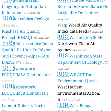
Kementerian
Ville De Montreal -
Lingkungan Hidup Dan
Réseau De Surveillance De
Kehutanan
La Qualité De L'air
169 stations
20
🇺🇦
Kievoblast Ecology
stations
Waqi
World Air Quality
13 stations
Kinshasa Air Quality
Index data feed
24 stations
🇺🇸
Project (KINAQ)
Washington SCSB
10 stations
🇫🇷
L'observatoire De La
Northwest Clean Air
Qualité De L'air En Région
Agency
94 stations
🇺🇸
Sud Provence-Alpes-Côte
Washington State
D'Azur
Department Of Ecology
57 stations
170
🇬🇹
Laboratorio
stations
🇺🇸
ECOQUIMSA Guatemala
WE ACT For
11
Environmental Justice
stations
🇭🇳
Laboratorio
West Harlem
ECOQUIMSA Honduras
Environmental Action,
1
Inc
stations
11 stations
🇮🇳
Lamont-Doherty Earth
West Bengal