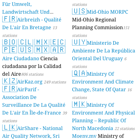
Für Umwelt,
stations
🇺🇸
Landwirtschaft Und
Mid-Ohio MORPC
🇫🇷
Geologie)
Airbreizh - Qualité
Mid-Ohio Regional
50 stations
De L'air En Bretagne
Planning Commission
13
151
stations
stations
🇧🇴
🇨🇱
🇲🇽
🇪🇨
🇺🇾
Ministerio De
🇵🇪
🇺🇸
🇲🇽
🇦🇷
Ambiente De La República
Aire Ciudadano
Ciencia
Oriental Del Uruguay
6
ciudadana por la Calidad
stations
🇶🇦
del Aire
Ministry Of
806 stations
🇰🇿
AirKaz.org
Environment And Climate
249 stations
🇫🇷
AirParif -
Change, State Of Qatar
16
Association De
stations
🇲🇰
Surveillance De La Qualité
Ministry Of
De L'air En Île-de-France
Environment And Physical
39
Planning – Republic Of
stations
🇱🇰
AirShare - National
North Macedonia
22 stations
Air Quality Network, Sri
Moenv.mv
Ministry of