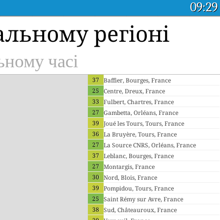
09:29
альному регіоні
ьному часі
37
Baffier, Bourges, France
25
Centre, Dreux, France
33
Fulbert, Chartres, France
27
Gambetta, Orléans, France
39
Joué les Tours, Tours, France
36
La Bruyère, Tours, France
27
La Source CNRS, Orléans, France
37
Leblanc, Bourges, France
27
Montargis, France
30
Nord, Blois, France
39
Pompidou, Tours, France
25
Saint Rémy sur Avre, France
38
Sud, Châteauroux, France