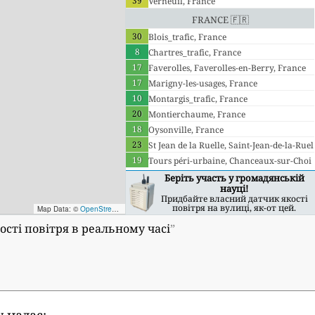
39
Verneuil, France
France 🇫🇷
30
Blois_trafic, France
8
Chartres_trafic, France
17
Faverolles, Faverolles-en-Berry, France
17
Marigny-les-usages, France
10
Montargis_trafic, France
20
Montierchaume, France
18
Oysonville, France
23
St Jean de la Ruelle, Saint-Jean-de-la-Ruel
19
le, France
Tours péri-urbaine, Chanceaux-sur-Choi
sille, France
Беріть участь у громадянській
науці!
Придбайте власний датчик якості
повітря на вулиці, як-от цей.
Map Data: ©
OpenStreetMap contributors
; Map render ©
Tracestrack
якості повітря в реальному часі
”
 надає: