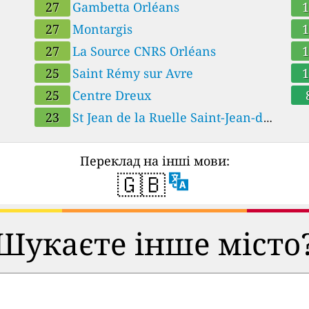
27
Gambetta Orléans
sur
27
Montargis
27
La Source CNRS Orléans
25
Saint Rémy sur Avre
25
Centre Dreux
23
St Jean de la Ruelle Saint-Jean-de-
Переклад на інші мови:
🇬🇧
Шукаєте інше місто