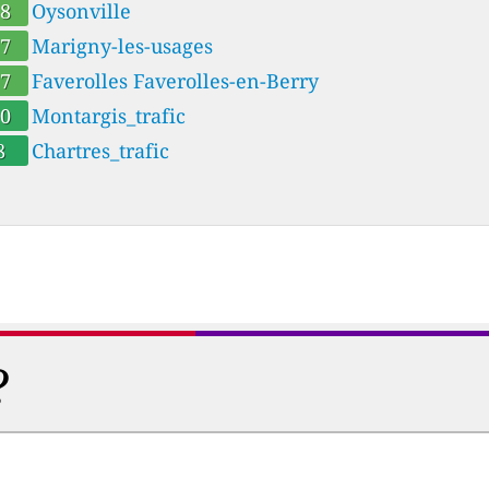
-Choisille
18
Oysonville
17
Marigny-les-usages
17
Faverolles Faverolles-en-Berry
10
Montargis_trafic
8
Chartres_trafic
?