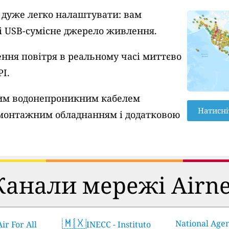
A дуже легко налаштувати: вам
 і USB-сумісне джерело живлення.
ння повітря в реальному часі миттєво
PI.
вим водонепроникним кабелем
Натисні
монтажним обладнанням і додатковою
Канали мережі Airne
🇲🇽
National Age
ir For All
INECC - Instituto