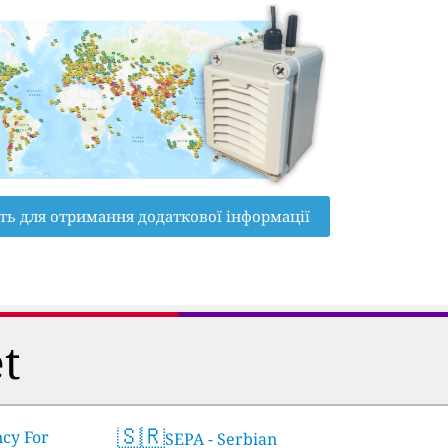
ть для отримання додаткової інформації
t
🇸🇷
ncy For
SEPA - Serbian