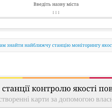
Введіть назву міста
↓ ↓ ↓
нам знайти найближчу станцію моніторингу якос
ь станції контролю якості по
створенні карти за допомогою власн