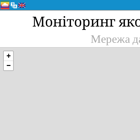
Моніторинг яко
Мережа да
+
−