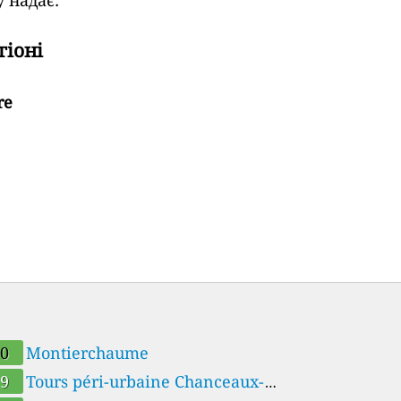
гіоні
re
Ruelle
20
Montierchaume
19
Tours péri-urbaine Chanceaux-