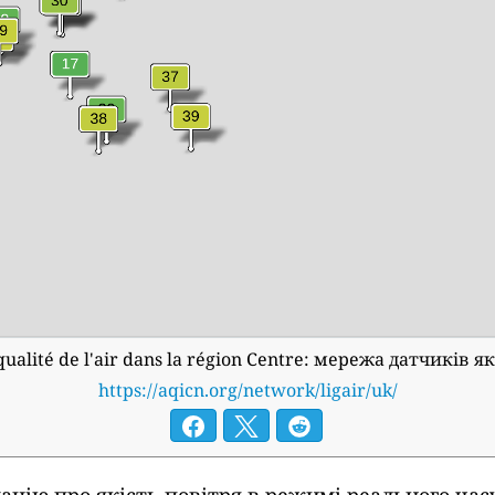
 qualité de l'air dans la région Centre: мережа датчиків 
https://aqicn.org/network/ligair/uk/
ацію про якість повітря в режимі реального часу