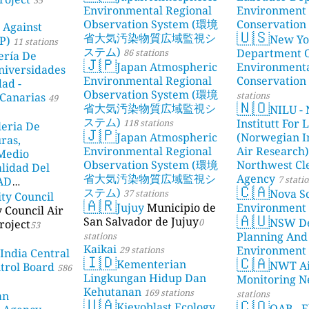
Environmental Regional
Environment
Observation System (環境
Conservation
 Against
🇺🇸
省大気汚染物質広域監視シ
New Yo
P)
11 stations
ステム)
Department 
86 stations
ería De
🇯🇵
Japan Atmospheric
Environment
niversidades
Environmental Regional
Conservation
dad -
Observation System (環境
stations
Canarias
49
🇳🇴
省大気汚染物質広域監視シ
NILU - 
ステム)
Institutt For 
118 stations
leria De
🇯🇵
Japan Atmospheric
(Norwegian In
ras,
Environmental Regional
Air Research)
 Medio
Observation System (環境
Northwest Cl
lidad Del
省大気汚染物質広域監視シ
Agency
7 stati
DAD
🇨🇦
ステム)
Nova Sc
37 stations
ity Council
23 stations
🇦🇷
Jujuy
Municipio de
Environment
y Council Air
🇦🇺
San Salvador de Jujuy
NSW De
0
roject
53
Planning And
stations
Kaikai
Environment
29 stations
 India Central
🇮🇩
🇨🇦
Kementerian
NWT Ai
ntrol Board
586
Lingkungan Hidup Dan
Monitoring N
Kehutanan
169 stations
stations
an
🇺🇦
🇨🇴
Kievoblast Ecology
OAB - E