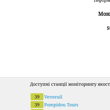
Моні
S
Доступні станції моніторингу якост
39
Verneuil
39
Pompidou Tours