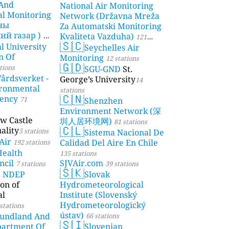
 And
National Air Monitoring
l Monitoring
Network (Državna Mreža
чны
Za Automatski Monitoring
й газар )
Kvaliteta Vazduha)
21
121
🇸🇨
l University
Seychelles Air
stations
n Of
Monitoring
12 stations
🇬🇩
tions
SGU-GND
St.
årdsverket -
George’s University
14
ronmental
stations
🇨🇳
gency
71
Shenzhen
Environment Network (深
w Castle
圳人居环境网)
81 stations
🇨🇱
ality
5 stations
Sistema Nacional De
Air
Calidad Del Aire En Chile
192 stations
Health
135 stations
ncil
SJVAir.com
7 stations
39 stations
🇸🇰
a NDEP
Slovak
on of
Hydrometeorological
al
Institute (Slovenský
Hydrometeorologický
stations
ústav)
undland And
66 stations
🇸🇮
partment Of
Slovenian