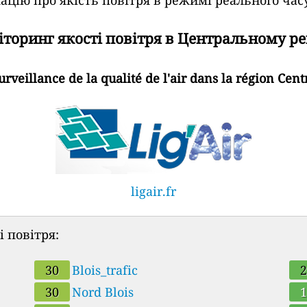
торинг якості повітря в Центральному ре
urveillance de la qualité de l'air dans la région Cent
ligair.fr
і повітря:
30
Blois_trafic
la-
30
Nord Blois