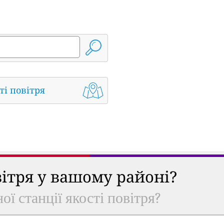
ті повітря
вітря у вашому районі?
ої станції якості повітря?