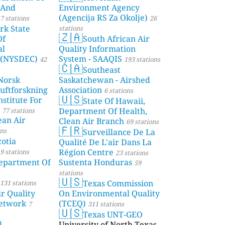
 And
Environment Agency
(Agencija RS Za Okolje)
7 stations
26
rk State
stations
🇿🇦
Of
South African Air
al
Quality Information
 (NYSDEC)
System - SAAQIS
42
193 stations
🇨🇦
Southeast
Norsk
Saskatchewan - Airshed
Luftforskning
Association
6 stations
🇺🇸
stitute For
State Of Hawaii,
Department Of Health,
77 stations
ean Air
Clean Air Branch
69 stations
🇫🇷
ons
Surveillance De La
otia
Qualité De L'air Dans La
Région Centre
9 stations
23 stations
partment Of
Sustenta Honduras
59
stations
🇺🇸
Texas Commission
131 stations
r Quality
On Environmental Quality
etwork
(TCEQ)
7
311 stations
🇺🇸
Texas UNT-GEO
l
University of North Texas,