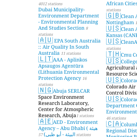
African Citie
4012 stations
Dubai Municipality-
stations
🇬🇧
Environment Department
Clean 
- Environmental Planning
Nottingham
1
🇺🇸
And Studies Section
8
Clean 
stations
Kansas (CAN
🇦🇺
🇺🇸
EPA South Australia
Clean
:: Air Quality In South
stations
🇹🇭
Australia
11 stations
Cmu C
🇱🇹
🇺🇸
AAA - Aplinkos
Colleg
Apsaugos Agentūra
Agricultural
(Lithuania Environmental
Resource Sci
🇺🇸
Protection Agency
16
Color
stations
Colorado Air 
🇳🇬
Abuja SERLCAR
Control Divis
🇺🇸
Space Environment
Colora
Research Laboratory,
Department 
Center for Atmospheric
Environmenta
Research, Abuja
1 stations
46 stations
🇦🇪
🇨🇦
AED - Environment
Colum
Agency – Abu Dhabi ( هيئة
Regional Dist
البيئة - أبو ظبي)
57 stations
Monitoring P