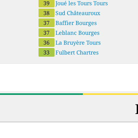
39
Joué les Tours Tours
38
Sud Châteauroux
37
Baffier Bourges
37
Leblanc Bourges
36
La Bruyère Tours
33
Fulbert Chartres