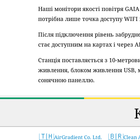
Наші монітори якості повітря GAI
потрібна лише точка доступу WIFI
Після підключення рівень забрудне
стає доступним на картах і через A
Станція поставляється з 10-метро
живлення, блоком живлення USB, 
сонячною панеллю.
🇹🇭
🇧🇷
AirGradient Co. Ltd.
Clean A