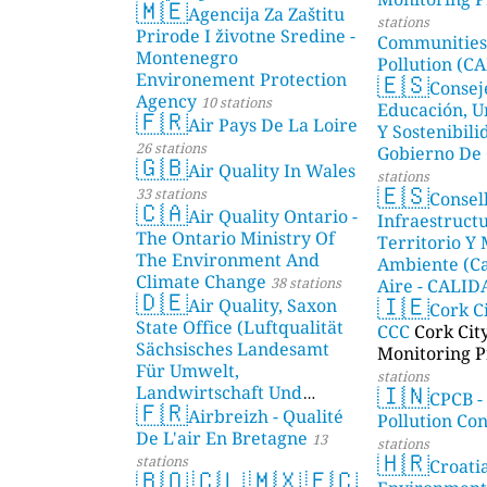
🇲🇪
Agencija Za Zaštitu
stations
Prirode I životne Sredine -
Communities
Montenegro
Pollution (CA
🇪🇸
Environement Protection
Consej
Agency
10 stations
Educación, U
🇫🇷
Air Pays De La Loire
Y Sostenibili
26 stations
Gobierno De 
🇬🇧
Air Quality In Wales
stations
🇪🇸
33 stations
Consel
🇨🇦
Air Quality Ontario -
Infraestructu
The Ontario Ministry Of
Territorio Y
The Environment And
Ambiente (Ca
Climate Change
38 stations
Aire - CALI
🇩🇪
🇮🇪
Air Quality, Saxon
AMBIENTAL)
Cork C
State Office (Luftqualität
CCC
Cork Cit
Sächsisches Landesamt
Monitoring P
Für Umwelt,
stations
🇮🇳
Landwirtschaft Und
CPCB -
🇫🇷
Geologie)
Airbreizh - Qualité
50 stations
Pollution Co
De L'air En Bretagne
13
stations
🇭🇷
stations
Croati
🇧🇴
🇨🇱
🇲🇽
🇪🇨