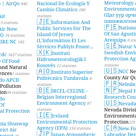
Meteorology
s | AirQo
Nacional De Ecología Y
846
Environmenta
Cambio Climático
180
(Цаг уур ор
Air
stations
🇯🇪
шинжилгээни
Information And
3 stations
🇵🇪
Nationa
stations
Public Services For The
Air Now
Of San Agusti
Island Of Jersey
K)
34 stations
Arequipa
(L'înformâtion Et Les
0 sta
AIRE NC
195
🇸🇪
Sèrvices Publyis Pouor
Natur V
🇽🇰
I'Île Dé Jèrri)
Swedish Envi
Instituti
2 stations
cdc
3437 stations
Protection A
Hidrometeorologjik I
e Of Food
Kosovës
stations
12 stations
 and Natural
🇺🇸
🇦🇴
NCC
Ne
Instituto Superior
ences
1 stations
County Air Qu
Politécnico Tundavala
8
ado APCD
🇫🇷
Nebule
stations
Pollution
🇧🇪
🇳🇵
IRCEL-CELINE -
Nepal 
ion
94 stations
Belgian Interregional
Research Cou
do
🇺🇸
Environment Agency
Nevad
87
Of
Nevada Divisi
stations
l Protection
🇮🇪
Ireland
Environment
Environmental Protection
Protection
229 
bia Shuswap
🇨🇦
Agency (EPA)
New Fo
116 stations
rict Air
🇯🇵
Japan Atmospheric
Labrador De
roject
35