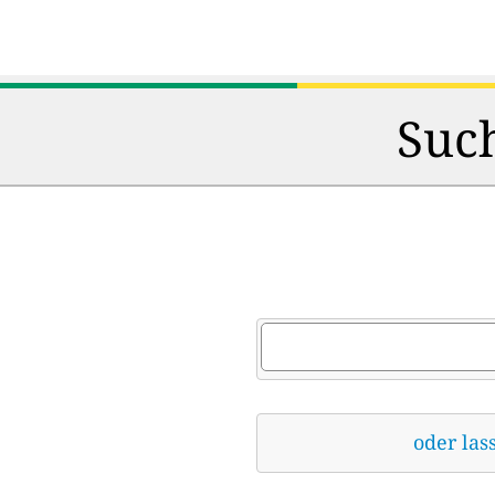
Such
oder las