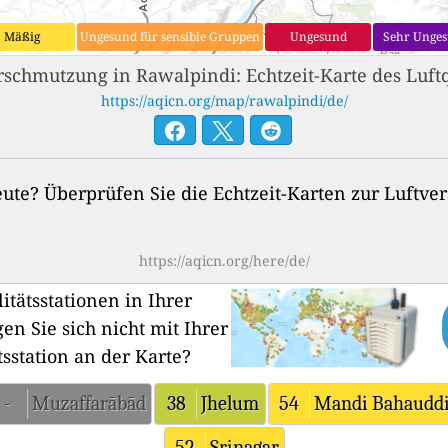
Mäßig
Ungesund für sensible Gruppen
Ungesund
Sehr Unge
rschmutzung in Rawalpindi: Echtzeit-Karte des Luftq
https://aqicn.org/map/rawalpindi/de/
heute? Überprüfen Sie die Echtzeit-Karten zur Luftv
https://aqicn.org/here/de/
itätsstationen in Ihrer
en Sie sich nicht mit Ihrer
tsstation an der Karte?
-
Muzaffarābād
38
Jhelum
54
Mandi Bahaudd
52
Srinagar