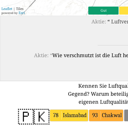
Leaflet
| Tiles
Gut
Esri
powered by
Aktie:
“
Luftve
Aktie: “
Wie verschmutzt ist die Luft 
Kennen Sie Luftqual
Gegend?
Warum beteilig
eigenen Luftqualitä
🇵🇰
78
Islamabad
93
Chakwal