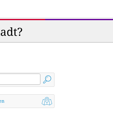
tadt?
den