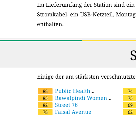
Im Lieferumfang der Station sind ein
Stromkabel, ein USB-Netzteil, Montag
enthalten.
Einige der am stärksten verschmutzt
Public Health
88
74
Engineering
Rawalpindi Women
Isla
83
73
University
Street 76
82
69
Faisal Avenue
78
62