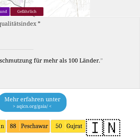
sund
Gefährlich
ualitätsindex
”
erschmutzung für mehr als 100 Länder.
”
Mehr erfahren unter
> aqicn.org/gaia/ <
🇮🇳
in
88
Peschawar
50
Gujrat