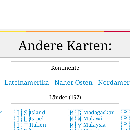
Andere Karten:
Kontinente
-
Lateinamerika
-
Naher Osten
-
Nordamer
Länder
(157)
🇮🇸
🇲🇬
🇵
k
Island
Madagaskar
🇵
🇮🇱
🇲🇼
Israel
Malawi
Pal
🇵
🇮🇹
🇲🇾
Aut
e
Italien
Malaysia