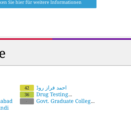
ken Sie hier für weitere Informationen
e
احمد فراز روڈ
42
Drug Testing
36
mabad
Laboratory Rawalpindi
Govt. Graduate College,
-
indi
Asghar Mall,