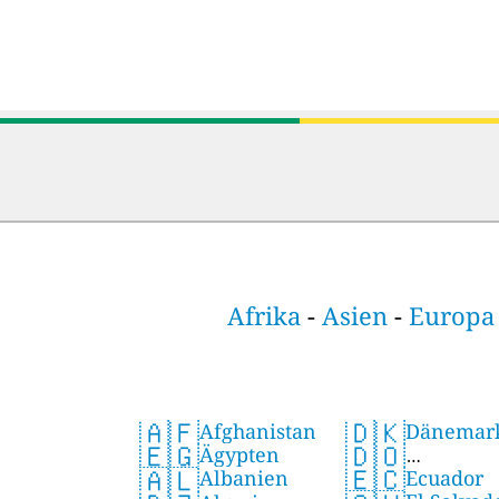
Afrika
-
Asien
-
Europa
🇦🇫
🇩🇰
Afghanistan
Dänemar
🇪🇬
🇩🇴
Ägypten
🇪🇨
🇦🇱
Ecuador
Albanien
Dominikanisch