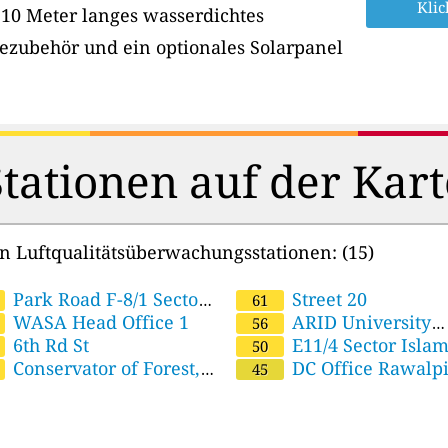
Klic
 10 Meter langes wasserdichtes
ezubehör und ein optionales Solarpanel
Stationen auf der Kart
en Luftqualitätsüberwachungsstationen:
(15)
Park Road F-8/1 Sector
North zone
Street 20
61
mabad
WASA Head Office 1
ARID University
56
6th Rd St
Rawalpindi
E11/4 Sector Isla
50
Conservator of Forest,
DC Office Rawalp
45