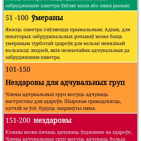
забруджванне паветра ўяўляе мала або няма рызыкі
51 -100
ўмераны
Якасць паветра з'яўляецца прымальным; Аднак, для
некаторых забруджвальных рэчываў можа быць
умераным турботай здароўя для вельмі невялікай
колькасці людзей, якія незвычайна адчувальныя да
забруджвання паветра.
101-150
Нездаровы для адчувальных груп
Члены адчувальных груп могуць адчуваць
наступствы для здароўя. Шырокая грамадскасць,
хутчэй за ўсё, будуць закрануты няма.
151-200
нездаровы
Кожны можа пачаць адчуваць ўздзеянне на здароўе;
Члены адчувальных груп могуць адчуваць больш