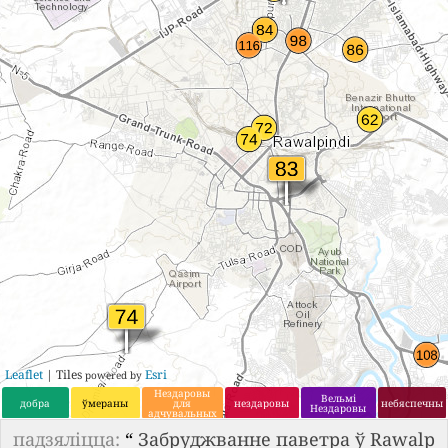
Leaflet
| Tiles
Esri
powered by
Нездаровы
Вельмі
добра
ўмераны
для
нездаровы
небяспечны
Нездаровы
адчувальных
груп
падзяліцца:
“
Забруджванне паветра ў Rawalp