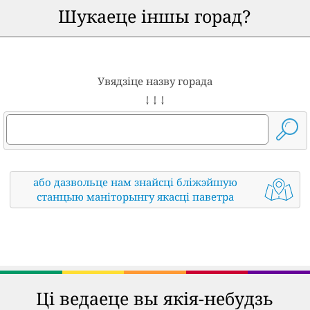
Шукаеце іншы горад?
Увядзіце назву горада
↓ ↓ ↓
або дазвольце нам знайсці бліжэйшую
станцыю маніторынгу якасці паветра
Ці ведаеце вы якія-небудзь