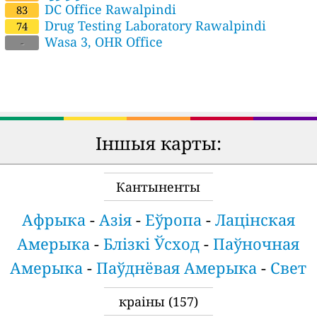
DC Office Rawalpindi
83
Drug Testing Laboratory Rawalpindi
74
Wasa 3, OHR Office
-
Іншыя карты:
Кантыненты
Афрыка
-
Азія
-
Еўропа
-
Лацінская
Амерыка
-
Блізкі Ўсход
-
Паўночная
Амерыка
-
Паўднёвая Амерыка
-
Свет
краіны
(157)