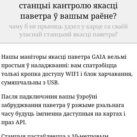
станцыі кантролю якасці
паветра ў вашым раёне?
чаму б не прыняць удзел у карце са сваёй
уласнай станцыяй якасці паветра?
Нашы маніторы якасці паветра GAIA вельмі
простыя ў наладжванні: вам спатрэбіцца
толькі кропка доступу WIFI і блок харчавання,
сумяшчальны з USB.
Пасля падключэння вашы ўзроўні
забруджвання паветра ў рэжыме рэальнага
часу будуць імгненна даступныя на картах і
праз API.
Станцыя пастаўляецца з 10-метровым