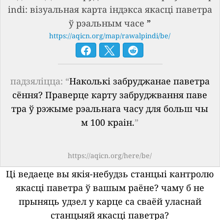
indi: візуальная карта індэкса якасці паветра
ў рэальным часе
”
https://aqicn.org/map/rawalpindi/be/
падзяліцца: “
Наколькі забруджанае паветра
сёння? Праверце карту забруджвання паве
тра ў рэжыме рэальнага часу для больш чы
м 100 краін.
”
https://aqicn.org/here/be/
Ці ведаеце вы якія-небудзь станцыі кантролю
якасці паветра ў вашым раёне?
чаму б не
прыняць удзел у карце са сваёй уласнай
станцыяй якасці паветра?