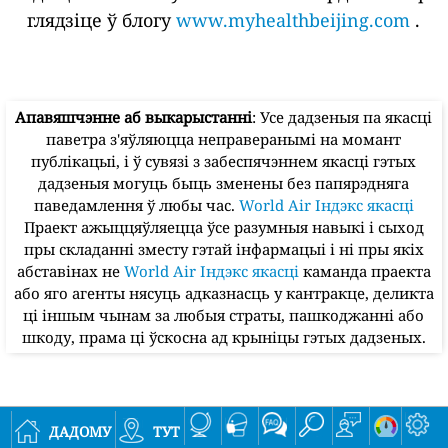
глядзіце ў блогу
www.myhealthbeijing.com
.
Апавяшчэнне аб выкарыстанні
: Усе дадзеныя па якасці
паветра з'яўляюцца неправеранымі на момант
публікацыі, і ў сувязі з забеспячэннем якасці гэтых
дадзеныя могуць быць зменены без папярэдняга
паведамлення ў любы час.
World Air Індэкс якасці
Праект ажыццяўляецца ўсе разумныя навыкі і сыход
пры складанні зместу гэтай інфармацыі і ні пры якіх
абставінах не
World Air Індэкс якасці
каманда праекта
або яго агенты нясуць адказнасць у кантракце, деликта
ці іншым чынам за любыя страты, пашкоджанні або
шкоду, прама ці ўскосна ад крыніцы гэтых дадзеных.
дадому
тут