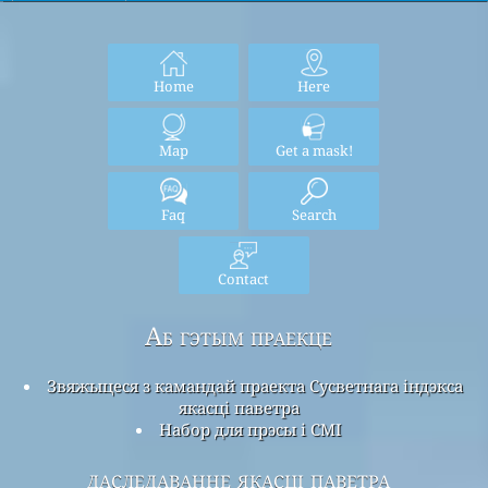
Home
Here
Map
Get a mask!
Faq
Search
Contact
Аб гэтым праекце
Звяжыцеся з камандай праекта Сусветнага індэкса
якасці паветра
Набор для прэсы і СМІ
даследаванне якасці паветра