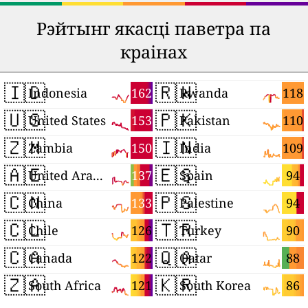
Рэйтынг якасці паветра па
краінах
🇮🇩
🇷🇼
162
118
Indonesia
Rwanda
🇺🇸
🇵🇰
153
110
United States
Pakistan
🇿🇲
🇮🇳
150
109
Zambia
India
🇦🇪
🇪🇸
137
94
United Arab Emirates
Spain
🇨🇳
🇵🇸
133
94
China
Palestine
🇨🇱
🇹🇷
126
90
Chile
Turkey
🇨🇦
🇶🇦
122
88
Canada
Qatar
🇿🇦
🇰🇷
121
86
South Africa
South Korea