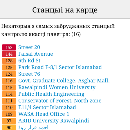
Станцыі на карце
Некаторыя з самых забруджаных станцый
кантролю якасці паветра:
(16)
Street 20
153
Faisal Avenue
144
6th Rd St
128
Park Road F-8/1 Sector Islamabad
125
Street 76
124
Govt. Graduate College, Asghar Mall,
116
Rawalpindi Women University
115
Public Health Engineering
114
Conservator of Forest, North zone
111
E11/4 Sector Islamabad
110
WASA Head Office 1
109
ARID University Rawalpindi
97
احمد فراز روڈ
90