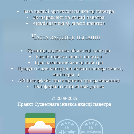
База ведаў і артыкулы па якасці паветра
Эксперымент па якасці паветра
Аналіз датчыкаў якасці паветра
Часта задаюць пытанні
Крыніца дадзеных аб якасці паветра
Разлік індэкса якасці паветра
Прагназаванне якасці паветра
Прадукты для кантролю якасці паветра (маскі,
маніторы…)
API (інтэрфейс прыкладнога праграмавання)
Платформа гістарычных даных
© 2008-2025
Праект Сусветнага індэкса якасці паветра