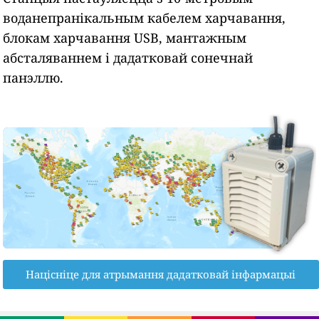
воданепранікальным кабелем харчавання,
блокам харчавання USB, мантажным
абсталяваннем і дадатковай сонечнай
панэллю.
Націсніце для атрымання дадатковай інфармацыі