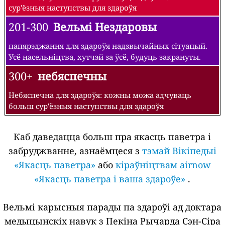
сур'ёзныя наступствы для здароўя
201-300
Вельмі Нездаровы
папярэджання для здароўя надзвычайных сітуацый.
Усё насельніцтва, хутчэй за ўсё, будуць закрануты.
300+
небяспечны
Небяспечна для здароўя: кожны можа адчуваць
больш сур'ёзныя наступствы для здароўя
Каб даведацца больш пра якасць паветра і
забруджванне, азнаёмцеся з
тэмай Вікіпедыі
«Якасць паветра»
або
кіраўніцтвам airnow
«Якасць паветра і ваша здароўе»
.
Вельмі карысныя парады па здароўі ад доктара
медыцынскіх навук з Пекіна Рычарда Сэн-Сіра