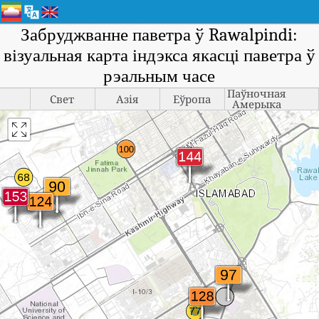
Забруджванне паветра ў Rawalpindi:
візуальная карта індэкса якасці паветра ў
рэальным часе
Паўночная
Свет
Азія
Еўропа
Амерыка