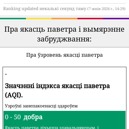
Ranking updated некалькі секунд таму
(7 жнів 2026 г., 14:29)
Пра якасць паветра і вымярэнне
забруджвання:
Пра ўзровень якасці паветра
-
Значэнні індэкса якасці паветра
(AQI).
Узроўні занепакоенасці здароўем
0 - 50
добра
Якасць паветра лічыцца здавальняючым, і