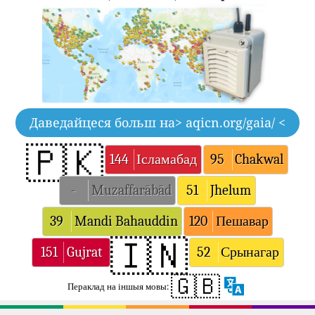
Даведайцеся больш на
> aqicn.org/gaia/ <
🇵🇰
144
Ісламабад
95
Chakwal
-
Muzaffarābād
51
Jhelum
39
Mandi Bahauddin
120
Пешавар
🇮🇳
151
Gujrat
52
Срынагар
🇬🇧
Пераклад на іншыя мовы: