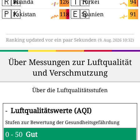
🇷🇼
🇹🇷
126
94
Ruanda
Türkei
🇵🇰
🇪🇸
118
91
Pakistan
Spanien
Ranking updated vor ein paar Sekunden
(9. Aug. 2026 10:32)
Über Messungen zur Luftqualität
und Verschmutzung
Über die Luftqualitätsstufen
-
Luftqualitätswerte (AQI)
Stufen zur Bewertung der Gesundheitsgefährdung
0 - 50
Gut