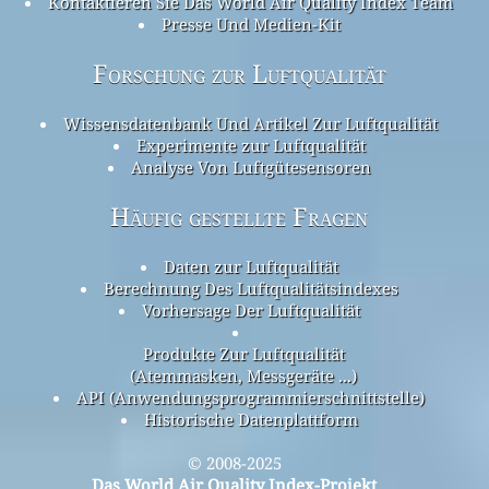
Kontaktieren Sie Das World Air Quality Index Team
Presse Und Medien-Kit
Forschung zur Luftqualität
Wissensdatenbank Und Artikel Zur Luftqualität
Experimente zur Luftqualität
Analyse Von Luftgütesensoren
Häufig gestellte Fragen
Daten zur Luftqualität
Berechnung Des Luftqualitätsindexes
Vorhersage Der Luftqualität
Produkte Zur Luftqualität
(Atemmasken, Messgeräte ...)
API (Anwendungsprogrammierschnittstelle)
Historische Datenplattform
© 2008-2025
Das World Air Quality Index-Projekt