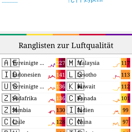
Ranglisten zur Luftqualität
🇦🇪
🇲🇾
227
117
Vereinigte Arabische Emirate
Malaysia
🇮🇩
🇱🇸
141
113
Indonesien
Lesotho
🇺🇸
🇰🇼
136
112
Vereinigte Staaten
Kuwait
🇿🇦
🇨🇦
136
101
Südafrika
Kanada
🇿🇲
🇮🇳
130
99
Sambia
Indien
🇨🇱
🇨🇳
128
97
Chile
China