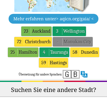
Mehr erfahren unter
> aqicn.org/gaia/ <
23
Auckland
3
Wellington
72
Christchurch
-
Manukau City
25
Hamilton
4
Tauranga
58
Dunedin
59
Hastings
🇬🇧
Übersetzung für andere Sprachen:
Suchen Sie eine andere Stadt?