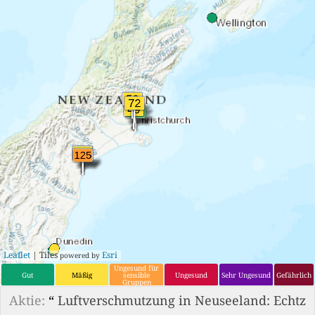
Leaflet
| Tiles
Esri
powered by
Ungesund für
Gut
Mäßig
sensible
Ungesund
Sehr Ungesund
Gefährlich
Gruppen
Aktie:
“
Luftverschmutzung in Neuseeland: Echtz