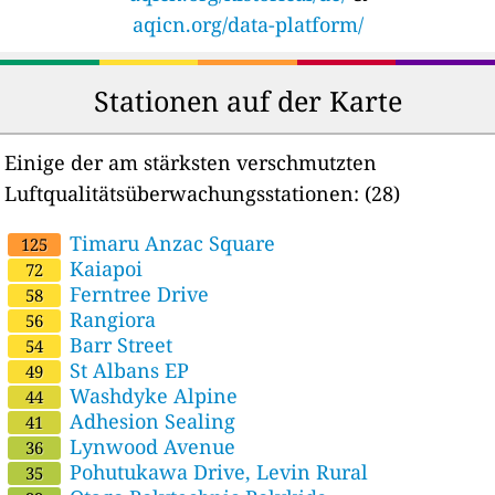
aqicn.org/data-platform/
Stationen auf der Karte
Einige der am stärksten verschmutzten
Luftqualitätsüberwachungsstationen:
(28)
Timaru Anzac Square
125
Kaiapoi
72
Ferntree Drive
58
Rangiora
56
Barr Street
54
St Albans EP
49
Washdyke Alpine
44
Adhesion Sealing
41
Lynwood Avenue
36
Pohutukawa Drive, Levin Rural
35