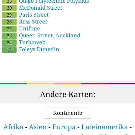
Otago Polytechnic Polykids
33
McDonald Street
30
Paris Street
29
Ross Street
28
Unifone
25
Queen Street, Auckland
23
Turboweb
22
Foleys Dunedin
19
Andere Karten:
Kontinente
Afrika
-
Asien
-
Europa
-
Lateinamerika
-