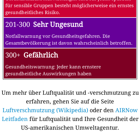
für sensible Gruppen besteht möglicherweise ein ernstes
gesundheitliches Risiko.
201-300
Sehr Ungesund
Notfallwarnung vor Gesundheitsgefahren. Die
Gesamtbevölkerung ist davon wahrscheinlich betroffen.
300+
Gefährlich
Gesundheitswarnung: Jeder kann ernstere
gesundheitliche Auswirkungen haben
Um mehr über Luftqualität und -verschmutzung zu
erfahren, gehen Sie auf die Seite
Luftverschmutzung (Wikipedia)
oder den
AIRNow
Leitfaden
für Luftqualität und Ihre Gesundheit der
US-amerikanischen Umweltagentur.