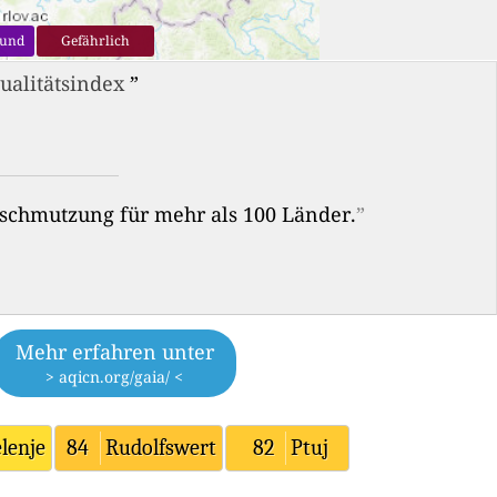
sund
Gefährlich
ualitätsindex
”
erschmutzung für mehr als 100 Länder.
”
Mehr erfahren unter
> aqicn.org/gaia/ <
lenje
84
Rudolfswert
82
Ptuj