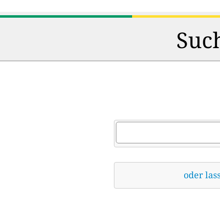
Such
oder las