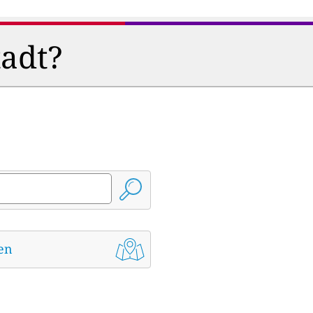
tadt?
den