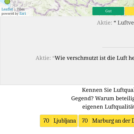
Leaflet
| Tiles
Gut
Esri
powered by
Aktie:
“
Luftve
Aktie: “
Wie verschmutzt ist die Luft 
Kennen Sie Luftqual
Gegend?
Warum beteilig
eigenen Luftqualitä
70
Ljubljana
70
Marburg an der 