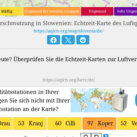
Mäßig
Ungesund für sensible Gruppen
Ungesund
Sehr Unge
rschmutzung in Slowenien: Echtzeit-Karte des Luftq
https://aqicn.org/map/slovenia/de/
heute? Überprüfen Sie die Echtzeit-Karten zur Luftv
https://aqicn.org/here/de/
itätsstationen in Ihrer
en Sie sich nicht mit Ihrer
tsstation an der Karte?
Drau
53
Kranj
60
Cilli
97
Koper
52
Ve