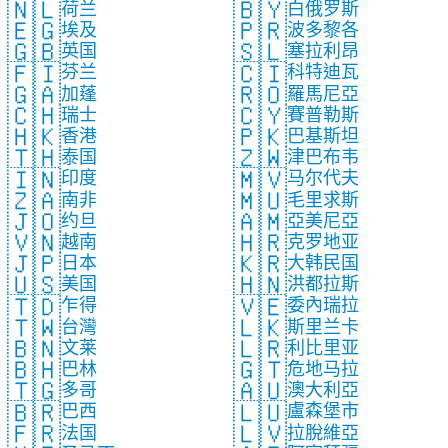
🇳🇱
🇧🇾
荷兰
白俄罗斯
🇪🇬
🇵🇷
埃及
波多黎各
🇬🇧
🇸🇱
英国
塞拉利昂
🇫🇮
🇨🇮
芬兰
科特迪瓦
🇬🇦
🇷🇴
加蓬
羅馬尼亞
🇨🇭
🇨🇾
瑞士
賽普勒斯
🇭🇰
🇵🇰
香港
巴基斯坦
🇹🇭
🇿🇼
泰国
津巴布韦
🇮🇳
🇲🇻
印度
马尔代夫
🇿🇦
🇲🇺
南非
毛里求斯
🇯🇴
🇦🇲
约旦
亞美尼亞
🇻🇳
🇭🇷
越南
克罗地亚
🇯🇵
🇰🇷
日本
大韩民国
🇺🇸
🇭🇳
美国
洪都拉斯
🇹🇩
🇻🇪
乍得
委內瑞拉
🇹🇼
🇱🇰
台灣
斯里兰卡
🇧🇳
🇱🇷
文莱
利比里亚
🇧🇭
🇬🇹
巴林
危地马拉
🇹🇬
🇦🇺
多哥
澳大利亞
🇧🇷
🇱🇺
巴西
盧森堡市
🇫🇷
🇱🇻
法国
拉脫維亞