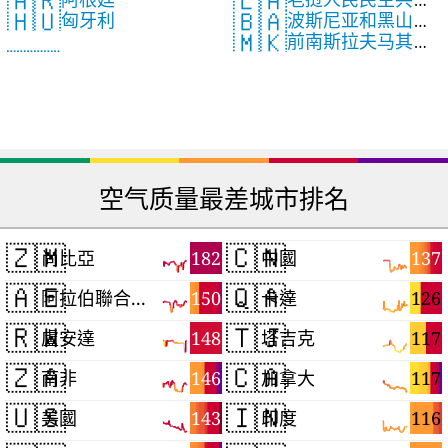
🇦🇷
🇱🇦
🇧🇦
🇭🇺
波斯尼亚和黑山共
匈牙利
国
🇲🇰
前南斯拉夫马其顿
和国
共和国
空气质量最差城市排名
🇿🇲
🇨🇳
182
137
尚比亞
中國
🇦🇪
🇶🇦
150
126
阿拉伯聯合大公國
卡達
🇷🇼
🇹🇯
148
117
盧安達
塔吉克
🇿🇦
🇨🇦
146
117
南非
加拿大
🇺🇸
🇮🇳
143
116
美國
印度