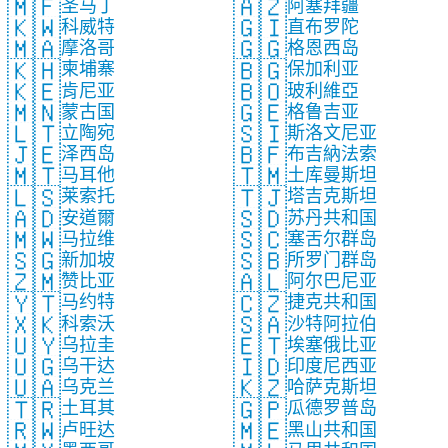
🇲🇫
🇦🇿
圣马丁
阿塞拜疆
🇰🇼
🇬🇮
科威特
直布罗陀
🇲🇦
🇬🇬
摩洛哥
格恩西岛
🇰🇭
🇧🇬
柬埔寨
保加利亚
🇰🇪
🇧🇴
肯尼亚
玻利維亞
🇲🇳
🇬🇪
蒙古国
格鲁吉亚
🇱🇹
🇸🇮
立陶宛
斯洛文尼亚
🇯🇪
🇧🇫
泽西岛
布吉納法索
🇲🇹
🇹🇲
马耳他
土库曼斯坦
🇱🇸
🇹🇯
莱索托
塔吉克斯坦
🇦🇩
🇸🇩
安道爾
苏丹共和国
🇲🇼
🇸🇨
马拉维
塞舌尔群岛
🇸🇬
🇸🇧
新加坡
所罗门群岛
🇿🇲
🇦🇱
赞比亚
阿尔巴尼亚
🇾🇹
🇨🇿
马约特
捷克共和国
🇽🇰
🇸🇦
科索沃
沙特阿拉伯
🇺🇾
🇪🇹
乌拉圭
埃塞俄比亚
🇺🇬
🇮🇩
乌干达
印度尼西亚
🇺🇦
🇰🇿
乌克兰
哈萨克斯坦
🇹🇷
🇬🇵
土耳其
瓜德罗普岛
🇷🇼
🇲🇪
卢旺达
黑山共和国