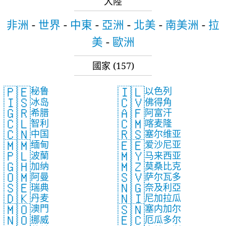
大陸
非洲
-
世界
-
中東
-
亞洲
-
北美
-
南美洲
-
拉
美
-
歐洲
國家
(157)
🇵🇪
🇮🇱
秘鲁
以色列
🇮🇸
🇨🇻
冰岛
佛得角
🇬🇷
🇦🇫
希腊
阿富汗
🇨🇱
🇨🇲
智利
喀麦隆
🇨🇳
🇷🇸
中国
塞尔维亚
🇲🇲
🇪🇪
缅甸
爱沙尼亚
🇵🇱
🇲🇾
波蘭
马来西亚
🇬🇭
🇲🇿
加纳
莫桑比克
🇴🇲
🇸🇻
阿曼
萨尔瓦多
🇸🇪
🇳🇬
瑞典
奈及利亞
🇩🇰
🇳🇮
丹麦
尼加拉瓜
🇲🇴
🇸🇳
澳門
塞内加尔
🇳🇴
🇪🇨
挪威
厄瓜多尔