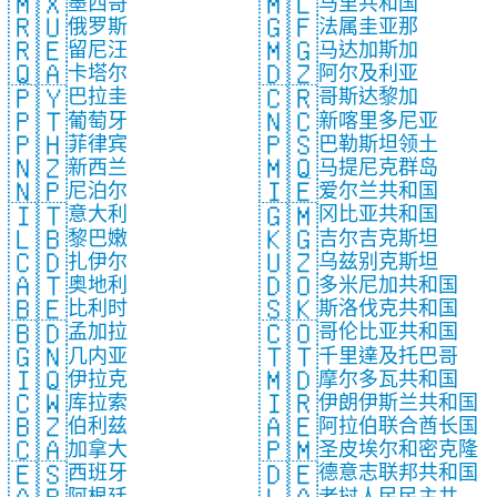
🇲🇽
🇲🇱
墨西哥
马里共和国
🇷🇺
🇬🇫
俄罗斯
法属圭亚那
🇷🇪
🇲🇬
留尼汪
马达加斯加
🇶🇦
🇩🇿
卡塔尔
阿尔及利亚
🇵🇾
🇨🇷
巴拉圭
哥斯达黎加
🇵🇹
🇳🇨
葡萄牙
新喀里多尼亚
🇵🇭
🇵🇸
菲律宾
巴勒斯坦领土
🇳🇿
🇲🇶
新西兰
马提尼克群岛
🇳🇵
🇮🇪
尼泊尔
爱尔兰共和国
🇮🇹
🇬🇲
意大利
冈比亚共和国
🇱🇧
🇰🇬
黎巴嫩
吉尔吉克斯坦
🇨🇩
🇺🇿
扎伊尔
乌兹别克斯坦
🇦🇹
🇩🇴
奥地利
多米尼加共和国
🇧🇪
🇸🇰
比利时
斯洛伐克共和国
🇧🇩
🇨🇴
孟加拉
哥伦比亚共和国
🇬🇳
🇹🇹
几内亚
千里達及托巴哥
🇮🇶
🇲🇩
伊拉克
摩尔多瓦共和国
🇨🇼
🇮🇷
库拉索
伊朗伊斯兰共和国
🇧🇿
🇦🇪
伯利兹
阿拉伯联合酋长国
🇨🇦
🇵🇲
加拿大
圣皮埃尔和密克隆
🇪🇸
🇩🇪
西班牙
德意志联邦共和国
阿根廷
老挝人民民主共和