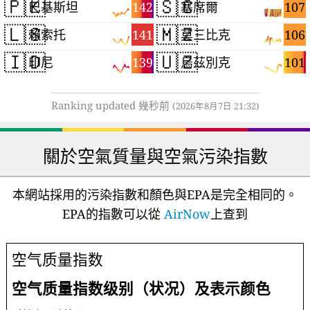
🇵🇰
🇸🇨
142
107
巴基斯坦
塞席爾
🇱🇸
🇲🇿
141
106
賴索托
莫三比克
🇮🇩
🇺🇿
139
101
印尼
烏茲別克
Ranking updated 幾秒前
(2026年8月7日 21:32)
關於空氣質量與空氣污染指數
本網站採用的污染指數和顏色與EPA是完全相同的。
EPA的指數可以從
AirNow
上查到
空气质量指数
空气质量指数级别（状况）及表示颜色