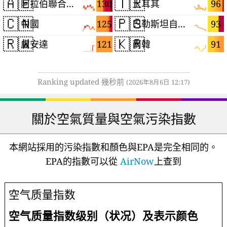
🇦🇪
🇹🇷
130
96
阿拉伯聯合大公國
土耳其
🇨🇳
🇵🇸
125
93
中國
巴勒斯坦自治區
🇷🇼
🇰🇷
121
91
盧安達
南韓
Ranking updated 幾秒前
(2026年8月6日 12:17)
關於空氣質量與空氣污染指數
本網站採用的污染指數和顏色與EPA是完全相同的。
EPA的指數可以從
AirNow
上查到
空气质量指数
空气质量指数级别（状况）及表示颜色