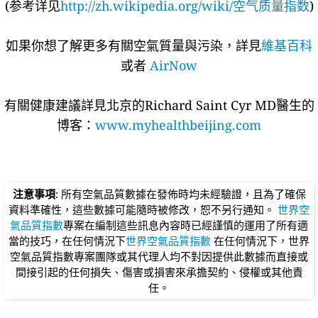
(参考详见
http://zh.wikipedia.org/wiki/空气质量指数
)
如果你想了解更多有關空氣質量與污染，詳見
維基百科
或者
AirNow
有關健康建議詳​​見北京的Richard Saint Cyr MD醫生的
博客：
www.myhealthbeijing.com
注意事項
: 所有空氣品質數據在發佈時均未經驗證，且為了確保
資料準確性，這些數據可能隨時被修改，恕不另行通知。
世界空
氣品質指數
專案在編制這些訊息內容時已經謹慎的運用了所有適
當的技巧，在任何情況下
世界空氣品質指數
在任何情況下，世界
空氣品質指數專案團隊或其代理人均不對因提供此數據而直接或
間接引起的任何損失、傷害或損害來承擔契約、侵權或其他責
任。