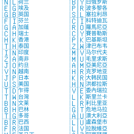
🇳🇱
🇧🇾
荷兰
白俄罗斯
🇪🇬
🇵🇷
埃及
波多黎各
🇬🇧
🇸🇱
英国
塞拉利昂
🇫🇮
🇨🇮
芬兰
科特迪瓦
🇬🇦
🇷🇴
加蓬
羅馬尼亞
🇨🇭
🇨🇾
瑞士
賽普勒斯
🇭🇰
🇵🇰
香港
巴基斯坦
🇹🇭
🇿🇼
泰国
津巴布韦
🇮🇳
🇲🇻
印度
马尔代夫
🇿🇦
🇲🇺
南非
毛里求斯
🇯🇴
🇦🇲
约旦
亞美尼亞
🇻🇳
🇭🇷
越南
克罗地亚
🇯🇵
🇰🇷
日本
大韩民国
🇺🇸
🇭🇳
美国
洪都拉斯
🇹🇩
🇻🇪
乍得
委內瑞拉
🇹🇼
🇱🇰
台灣
斯里兰卡
🇧🇳
🇱🇷
文莱
利比里亚
🇧🇭
🇬🇹
巴林
危地马拉
🇹🇬
🇦🇺
多哥
澳大利亞
🇧🇷
🇱🇺
巴西
盧森堡市
🇫🇷
🇱🇻
法国
拉脫維亞