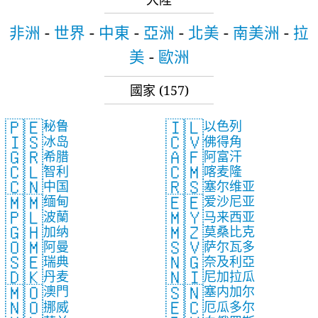
非洲
-
世界
-
中東
-
亞洲
-
北美
-
南美洲
-
拉
美
-
歐洲
國家
(157)
🇵🇪
🇮🇱
秘鲁
以色列
🇮🇸
🇨🇻
冰岛
佛得角
🇬🇷
🇦🇫
希腊
阿富汗
🇨🇱
🇨🇲
智利
喀麦隆
🇨🇳
🇷🇸
中国
塞尔维亚
🇲🇲
🇪🇪
缅甸
爱沙尼亚
🇵🇱
🇲🇾
波蘭
马来西亚
🇬🇭
🇲🇿
加纳
莫桑比克
🇴🇲
🇸🇻
阿曼
萨尔瓦多
🇸🇪
🇳🇬
瑞典
奈及利亞
🇩🇰
🇳🇮
丹麦
尼加拉瓜
🇲🇴
🇸🇳
澳門
塞内加尔
🇳🇴
🇪🇨
挪威
厄瓜多尔