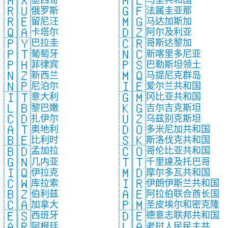
🇲🇽
🇲🇱
🇷🇺
🇬🇫
俄罗斯
法属圭亚那
🇷🇪
🇲🇬
留尼汪
马达加斯加
🇶🇦
🇩🇿
卡塔尔
阿尔及利亚
🇵🇾
🇨🇷
巴拉圭
哥斯达黎加
🇵🇹
🇳🇨
葡萄牙
新喀里多尼亚
🇵🇭
🇵🇸
菲律宾
巴勒斯坦领土
🇳🇿
🇲🇶
新西兰
马提尼克群岛
🇳🇵
🇮🇪
尼泊尔
爱尔兰共和国
🇮🇹
🇬🇲
意大利
冈比亚共和国
🇱🇧
🇰🇬
黎巴嫩
吉尔吉克斯坦
🇨🇩
🇺🇿
扎伊尔
乌兹别克斯坦
🇦🇹
🇩🇴
奥地利
多米尼加共和国
🇧🇪
🇸🇰
比利时
斯洛伐克共和国
🇧🇩
🇨🇴
孟加拉
哥伦比亚共和国
🇬🇳
🇹🇹
几内亚
千里達及托巴哥
🇮🇶
🇲🇩
伊拉克
摩尔多瓦共和国
🇨🇼
🇮🇷
库拉索
伊朗伊斯兰共和国
🇧🇿
🇦🇪
伯利兹
阿拉伯联合酋长国
🇨🇦
🇵🇲
加拿大
圣皮埃尔和密克隆
🇪🇸
🇩🇪
西班牙
德意志联邦共和国
🇦🇷
🇱🇦
阿根廷
老挝人民民主共和