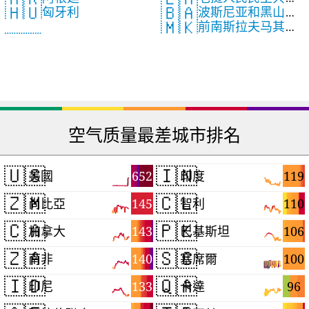
🇧🇦
🇭🇺
波斯尼亚和黑山共
匈牙利
国
🇲🇰
前南斯拉夫马其顿
和国
共和国
空气质量最差城市排名
🇺🇸
🇮🇳
652
119
美國
印度
🇿🇲
🇨🇱
145
110
尚比亞
智利
🇨🇦
🇵🇰
143
106
加拿大
巴基斯坦
🇿🇦
🇸🇨
140
100
南非
塞席爾
🇮🇩
🇶🇦
133
96
印尼
卡達