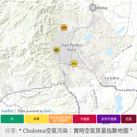
Leaflet
| Tiles
Esri
powered by
對於敏感的群體
好
中等
不健康
非常不健康
危險
是不健康的
分享:
“
Choloma空氣污染：實時空氣質量指數地圖
”