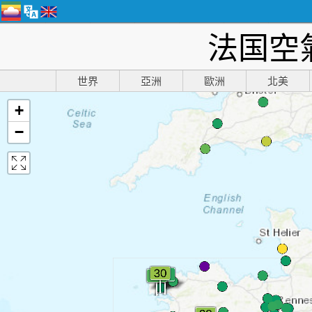
法国空
世界
亞洲
歐洲
北美
+
−