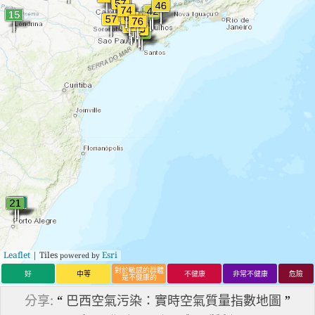
Leaflet
| Tiles
Esri
powered by
對於敏感的群體
好
中等
不健康
非常不健康
危險
是不健康的
分享:
“
巴西空氣污染：實時空氣質量指數地圖
”