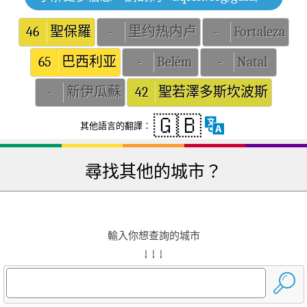
46
聖保羅
-
里约热内卢
-
Fortaleza
65
巴西利亚
-
Belém
-
Natal
-
新伊瓜蘇
42
聖若澤多斯坎波斯
🇬🇧
其他語言的翻譯：
尋找其他的城市？
輸入你想查詢的城市
↓ ↓ ↓