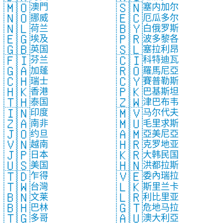
🇲🇴
🇸🇳
澳門
塞内加尔
🇳🇴
🇪🇨
挪威
厄瓜多尔
🇳🇱
🇧🇾
荷兰
白俄罗斯
🇪🇬
🇵🇷
埃及
波多黎各
🇬🇧
🇸🇱
英国
塞拉利昂
🇫🇮
🇨🇮
芬兰
科特迪瓦
🇬🇦
🇷🇴
加蓬
羅馬尼亞
🇨🇭
🇨🇾
瑞士
賽普勒斯
🇭🇰
🇵🇰
香港
巴基斯坦
🇹🇭
🇿🇼
泰国
津巴布韦
🇮🇳
🇲🇻
印度
马尔代夫
🇿🇦
🇲🇺
南非
毛里求斯
🇯🇴
🇦🇲
约旦
亞美尼亞
🇻🇳
🇭🇷
越南
克罗地亚
🇯🇵
🇰🇷
日本
大韩民国
🇺🇸
🇭🇳
美国
洪都拉斯
🇹🇩
🇻🇪
乍得
委內瑞拉
🇹🇼
🇱🇰
台灣
斯里兰卡
🇧🇳
🇱🇷
文莱
利比里亚
🇧🇭
🇬🇹
巴林
危地马拉
🇹🇬
🇦🇺
多哥
澳大利亞