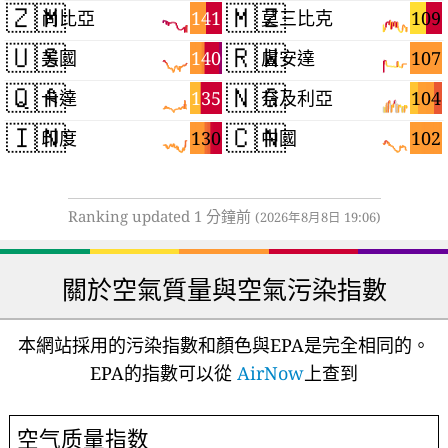
🇿🇲
🇲🇿
141
109
尚比亞
莫三比克
🇺🇸
🇷🇼
140
107
美國
盧安達
🇶🇦
🇳🇬
135
104
卡達
奈及利亞
🇮🇳
🇨🇳
130
102
印度
中國
Ranking updated 1 分鐘前
(2026年8月8日 19:06)
關於空氣質量與空氣污染指數
本網站採用的污染指數和顏色與EPA是完全相同的。
EPA的指數可以從
AirNow
上查到
空气质量指数