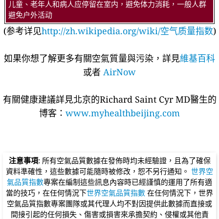
儿童、老年人和病人应停留在室内，避免体力消耗，一般人群
避免户外活动
(参考详见
http://zh.wikipedia.org/wiki/空气质量指数
)
如果你想了解更多有關空氣質量與污染，詳見
維基百科
或者
AirNow
有關健康建議詳​​見北京的Richard Saint Cyr MD醫生的
博客：
www.myhealthbeijing.com
注意事項
: 所有空氣品質數據在發佈時均未經驗證，且為了確保
資料準確性，這些數據可能隨時被修改，恕不另行通知。
世界空
氣品質指數
專案在編制這些訊息內容時已經謹慎的運用了所有適
當的技巧，在任何情況下
世界空氣品質指數
在任何情況下，世界
空氣品質指數專案團隊或其代理人均不對因提供此數據而直接或
間接引起的任何損失、傷害或損害來承擔契約、侵權或其他責