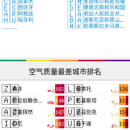
🇨🇦
🇵🇲
加拿大
圣皮埃尔和密克隆
🇪🇸
🇩🇪
西班牙
德意志联邦共和国
🇦🇷
🇱🇦
阿根廷
老挝人民民主共和
🇧🇦
🇭🇺
波斯尼亚和黑山共
匈牙利
国
🇲🇰
前南斯拉夫马其顿
和国
共和国
空气质量最差城市排名
🇿🇦
🇱🇸
165
126
南非
賴索托
🇦🇪
🇵🇰
148
115
阿拉伯聯合大公國
巴基斯坦
🇦🇿
🇺🇿
147
114
亞塞拜然
烏茲別克
🇮🇩
🇺🇬
142
110
印尼
烏干達