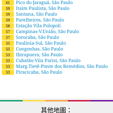
Pico do Jaraguá, São Paulo
61
Itaim Paulista, São Paulo
59
Santana, São Paulo
59
Parelheiros, São Paulo
59
Estação Vila Polopoli
58
Campinas-V.União, São Paulo
57
Sorocaba, São Paulo
57
Paulínia-Sul, São Paulo
55
Congonhas, São Paulo
55
Ibirapuera, São Paulo
53
Cubatão-Vila Parisi, São Paulo
53
Marg.Tietê-Ponte dos Remédios, São Paulo
53
Piracicaba, São Paulo
53
其他地圖：