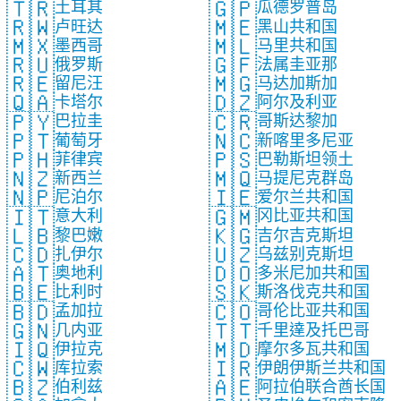
🇹🇷
🇬🇵
土耳其
瓜德罗普岛
🇷🇼
🇲🇪
卢旺达
黑山共和国
🇲🇽
🇲🇱
墨西哥
马里共和国
🇷🇺
🇬🇫
俄罗斯
法属圭亚那
🇷🇪
🇲🇬
留尼汪
马达加斯加
🇶🇦
🇩🇿
卡塔尔
阿尔及利亚
🇵🇾
🇨🇷
巴拉圭
哥斯达黎加
🇵🇹
🇳🇨
葡萄牙
新喀里多尼亚
🇵🇭
🇵🇸
菲律宾
巴勒斯坦领土
🇳🇿
🇲🇶
新西兰
马提尼克群岛
🇳🇵
🇮🇪
尼泊尔
爱尔兰共和国
🇮🇹
🇬🇲
意大利
冈比亚共和国
🇱🇧
🇰🇬
黎巴嫩
吉尔吉克斯坦
🇨🇩
🇺🇿
扎伊尔
乌兹别克斯坦
🇦🇹
🇩🇴
奥地利
多米尼加共和国
🇧🇪
🇸🇰
比利时
斯洛伐克共和国
🇧🇩
🇨🇴
孟加拉
哥伦比亚共和国
🇬🇳
🇹🇹
几内亚
千里達及托巴哥
🇮🇶
🇲🇩
伊拉克
摩尔多瓦共和国
🇨🇼
🇮🇷
库拉索
伊朗伊斯兰共和国
🇧🇿
🇦🇪
伯利兹
阿拉伯联合酋长国