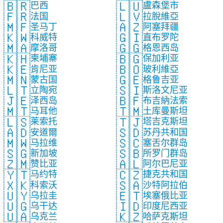
🇧🇷
🇱🇺
巴西
盧森堡市
🇫🇷
🇱🇻
法国
拉脫維亞
🇲🇫
🇦🇿
圣马丁
阿塞拜疆
🇰🇼
🇬🇮
科威特
直布罗陀
🇲🇦
🇬🇬
摩洛哥
格恩西岛
🇰🇭
🇧🇬
柬埔寨
保加利亚
🇰🇪
🇧🇴
肯尼亚
玻利維亞
🇲🇳
🇬🇪
蒙古国
格鲁吉亚
🇱🇹
🇸🇮
立陶宛
斯洛文尼亚
🇯🇪
🇧🇫
泽西岛
布吉納法索
🇲🇹
🇹🇲
马耳他
土库曼斯坦
🇱🇸
🇹🇯
莱索托
塔吉克斯坦
🇦🇩
🇸🇩
安道爾
苏丹共和国
🇲🇼
🇸🇨
马拉维
塞舌尔群岛
🇸🇬
🇸🇧
新加坡
所罗门群岛
🇿🇲
🇦🇱
赞比亚
阿尔巴尼亚
🇾🇹
🇨🇿
马约特
捷克共和国
🇽🇰
🇸🇦
科索沃
沙特阿拉伯
🇺🇾
🇪🇹
乌拉圭
埃塞俄比亚
🇺🇬
🇮🇩
乌干达
印度尼西亚
🇺🇦
🇰🇿
乌克兰
哈萨克斯坦