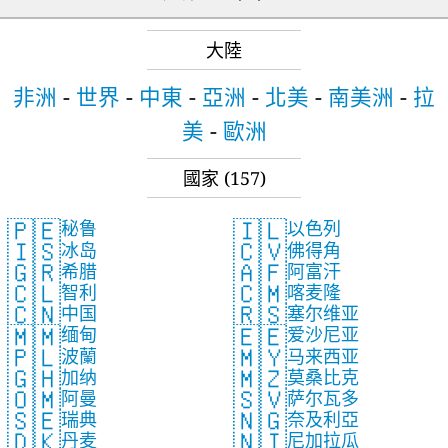
大陸
非洲
-
世界
-
中東
-
亞洲
-
北美
-
南美洲
-
拉
美
-
歐洲
國家
(157)
🇵🇪
🇮🇱
秘鲁
以色列
🇮🇸
🇨🇻
冰岛
佛得角
🇬🇷
🇦🇫
希腊
阿富汗
🇨🇱
🇨🇲
智利
喀麦隆
🇨🇳
🇷🇸
中国
塞尔维亚
🇲🇲
🇪🇪
缅甸
爱沙尼亚
🇵🇱
🇲🇾
波蘭
马来西亚
🇬🇭
🇲🇿
加纳
莫桑比克
🇴🇲
🇸🇻
阿曼
萨尔瓦多
🇸🇪
🇳🇬
瑞典
奈及利亞
🇩🇰
🇳🇮
丹麦
尼加拉瓜