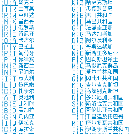
🇺🇦
🇰🇿
乌克兰
哈萨克斯坦
🇹🇷
🇬🇵
土耳其
瓜德罗普岛
🇷🇼
🇲🇪
卢旺达
黑山共和国
🇲🇽
🇲🇱
墨西哥
马里共和国
🇷🇺
🇬🇫
俄罗斯
法属圭亚那
🇷🇪
🇲🇬
留尼汪
马达加斯加
🇶🇦
🇩🇿
卡塔尔
阿尔及利亚
🇵🇾
🇨🇷
巴拉圭
哥斯达黎加
🇵🇹
🇳🇨
葡萄牙
新喀里多尼亚
🇵🇭
🇵🇸
菲律宾
巴勒斯坦领土
🇳🇿
🇲🇶
新西兰
马提尼克群岛
🇳🇵
🇮🇪
尼泊尔
爱尔兰共和国
🇮🇹
🇬🇲
意大利
冈比亚共和国
🇱🇧
🇰🇬
黎巴嫩
吉尔吉克斯坦
🇨🇩
🇺🇿
扎伊尔
乌兹别克斯坦
🇦🇹
🇩🇴
奥地利
多米尼加共和国
🇧🇪
🇸🇰
比利时
斯洛伐克共和国
🇧🇩
🇨🇴
孟加拉
哥伦比亚共和国
🇬🇳
🇹🇹
几内亚
千里達及托巴哥
🇮🇶
🇲🇩
伊拉克
摩尔多瓦共和国
🇨🇼
🇮🇷
库拉索
伊朗伊斯兰共和国