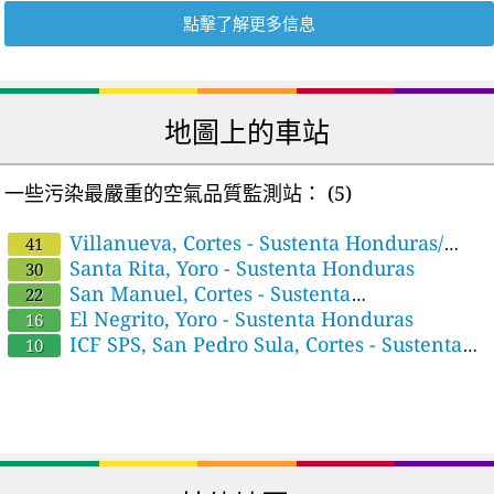
點擊了解更多信息
地圖上的車站
一些污染最嚴重的空氣品質監測站：
(5)
Villanueva, Cortes - Sustenta Honduras/
41
Cipotes
Santa Rita, Yoro - Sustenta Honduras
30
San Manuel, Cortes - Sustenta
22
Honduras/CIPOTES
El Negrito, Yoro - Sustenta Honduras
16
ICF SPS, San Pedro Sula, Cortes - Sustenta
10
Honduras/CIPOTES