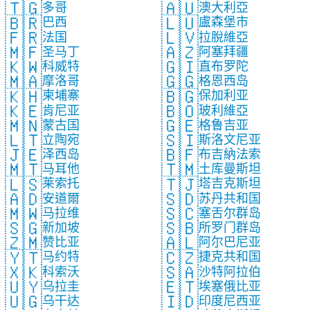
🇹🇬
🇦🇺
多哥
澳大利亞
🇧🇷
🇱🇺
巴西
盧森堡市
🇫🇷
🇱🇻
法国
拉脫維亞
🇲🇫
🇦🇿
圣马丁
阿塞拜疆
🇰🇼
🇬🇮
科威特
直布罗陀
🇲🇦
🇬🇬
摩洛哥
格恩西岛
🇰🇭
🇧🇬
柬埔寨
保加利亚
🇰🇪
🇧🇴
肯尼亚
玻利維亞
🇲🇳
🇬🇪
蒙古国
格鲁吉亚
🇱🇹
🇸🇮
立陶宛
斯洛文尼亚
🇯🇪
🇧🇫
泽西岛
布吉納法索
🇲🇹
🇹🇲
马耳他
土库曼斯坦
🇱🇸
🇹🇯
莱索托
塔吉克斯坦
🇦🇩
🇸🇩
安道爾
苏丹共和国
🇲🇼
🇸🇨
马拉维
塞舌尔群岛
🇸🇬
🇸🇧
新加坡
所罗门群岛
🇿🇲
🇦🇱
赞比亚
阿尔巴尼亚
🇾🇹
🇨🇿
马约特
捷克共和国
🇽🇰
🇸🇦
科索沃
沙特阿拉伯
🇺🇾
🇪🇹
乌拉圭
埃塞俄比亚
🇺🇬
🇮🇩
乌干达
印度尼西亚