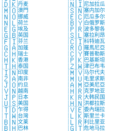
🇩🇰
🇳🇮
丹麦
尼加拉瓜
🇲🇴
🇸🇳
澳門
塞内加尔
🇳🇴
🇪🇨
挪威
厄瓜多尔
🇳🇱
🇧🇾
荷兰
白俄罗斯
🇪🇬
🇵🇷
埃及
波多黎各
🇬🇧
🇸🇱
英国
塞拉利昂
🇫🇮
🇨🇮
芬兰
科特迪瓦
🇬🇦
🇷🇴
加蓬
羅馬尼亞
🇨🇭
🇨🇾
瑞士
賽普勒斯
🇭🇰
🇵🇰
香港
巴基斯坦
🇹🇭
🇿🇼
泰国
津巴布韦
🇮🇳
🇲🇻
印度
马尔代夫
🇿🇦
🇲🇺
南非
毛里求斯
🇯🇴
🇦🇲
约旦
亞美尼亞
🇻🇳
🇭🇷
越南
克罗地亚
🇯🇵
🇰🇷
日本
大韩民国
🇺🇸
🇭🇳
美国
洪都拉斯
🇹🇩
🇻🇪
乍得
委內瑞拉
🇹🇼
🇱🇰
台灣
斯里兰卡
🇧🇳
🇱🇷
文莱
利比里亚
🇧🇭
🇬🇹
巴林
危地马拉