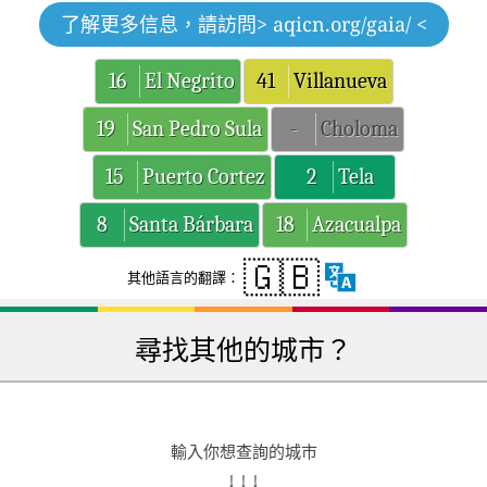
了解更多信息，請訪問
> aqicn.org/gaia/ <
16
El Negrito
41
Villanueva
19
San Pedro Sula
-
Choloma
15
Puerto Cortez
2
Tela
8
Santa Bárbara
18
Azacualpa
🇬🇧
其他語言的翻譯：
尋找其他的城市？
輸入你想查詢的城市
↓ ↓ ↓