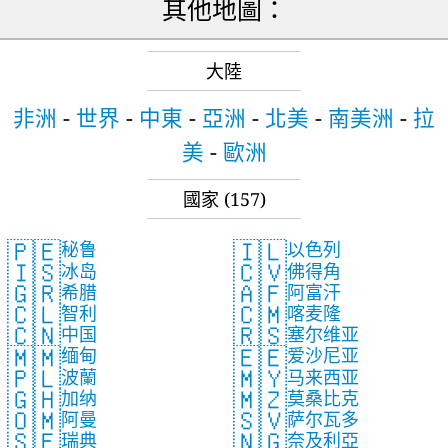
其他地圖：
大陸
非洲
-
世界
-
中東
-
亞洲
-
北美
-
南美洲
-
拉
美
-
歐洲
國家
(157)
🇵🇪
🇮🇱
秘鲁
以色列
🇮🇸
🇨🇻
冰岛
佛得角
🇬🇷
🇦🇫
希腊
阿富汗
🇨🇱
🇨🇲
智利
喀麦隆
🇨🇳
🇷🇸
中国
塞尔维亚
🇲🇲
🇪🇪
缅甸
爱沙尼亚
🇵🇱
🇲🇾
波蘭
马来西亚
🇬🇭
🇲🇿
加纳
莫桑比克
🇴🇲
🇸🇻
阿曼
萨尔瓦多
🇸🇪
🇳🇬
瑞典
奈及利亞