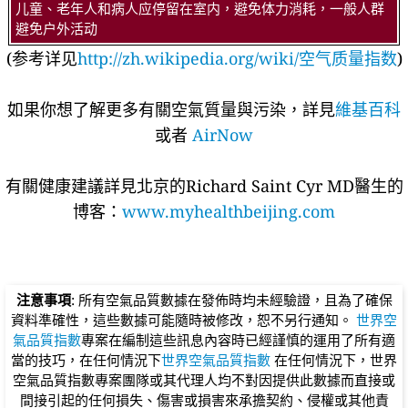
儿童、老年人和病人应停留在室内，避免体力消耗，一般人群
避免户外活动
(参考详见
http://zh.wikipedia.org/wiki/空气质量指数
)
如果你想了解更多有關空氣質量與污染，詳見
維基百科
或者
AirNow
有關健康建議詳​​見北京的Richard Saint Cyr MD醫生的
博客：
www.myhealthbeijing.com
注意事項
: 所有空氣品質數據在發佈時均未經驗證，且為了確保
資料準確性，這些數據可能隨時被修改，恕不另行通知。
世界空
氣品質指數
專案在編制這些訊息內容時已經謹慎的運用了所有適
當的技巧，在任何情況下
世界空氣品質指數
在任何情況下，世界
空氣品質指數專案團隊或其代理人均不對因提供此數據而直接或
間接引起的任何損失、傷害或損害來承擔契約、侵權或其他責