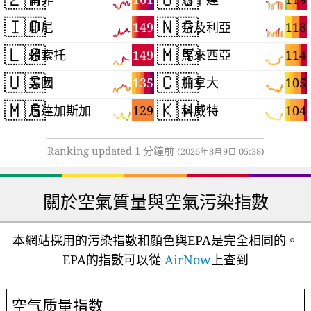
🇮🇩
🇳🇬
149
118
印尼
奈及利亞
🇱🇸
🇲🇾
149
114
賴索托
馬來西亞
🇺🇸
🇨🇦
135
105
美國
加拿大
🇲🇬
🇰🇼
129
104
馬達加斯加
科威特
Ranking updated 1 分鐘前
(2026年8月9日 05:38)
關於空氣質量與空氣污染指數
本網站採用的污染指數和顏色與EPA是完全相同的。
EPA的指數可以從
AirNow
上查到
空气质量指数