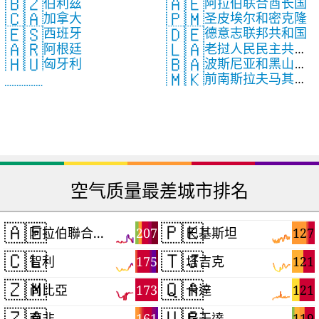
🇧🇿
🇦🇪
伯利兹
阿拉伯联合酋长国
🇨🇦
🇵🇲
加拿大
圣皮埃尔和密克隆
🇪🇸
🇩🇪
西班牙
德意志联邦共和国
🇦🇷
🇱🇦
阿根廷
老挝人民民主共和
🇧🇦
🇭🇺
波斯尼亚和黑山共
匈牙利
国
🇲🇰
前南斯拉夫马其顿
和国
共和国
空气质量最差城市排名
🇦🇪
🇵🇰
207
127
阿拉伯聯合大公國
巴基斯坦
🇨🇱
🇹🇯
175
121
智利
塔吉克
🇿🇲
🇶🇦
173
121
尚比亞
卡達
🇿🇦
🇺🇬
161
119
南非
烏干達