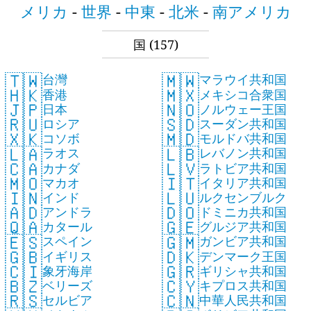
メリカ
-
世界
-
中東
-
北米
-
南アメリカ
国
(157)
🇹🇼
🇲🇼
台灣
マラウイ共和国
🇭🇰
🇲🇽
香港
メキシコ合衆国
🇯🇵
🇳🇴
日本
ノルウェー王国
🇷🇺
🇸🇩
ロシア
スーダン共和国
🇽🇰
🇲🇩
コソボ
モルドバ共和国
🇱🇦
🇱🇧
ラオス
レバノン共和国
🇨🇦
🇱🇻
カナダ
ラトビア共和国
🇲🇴
🇮🇹
マカオ
イタリア共和国
🇮🇳
🇱🇺
インド
ルクセンブルク
🇦🇩
🇩🇴
アンドラ
ドミニカ共和国
🇶🇦
🇬🇪
カタール
グルジア共和国
🇪🇸
🇬🇲
スペイン
ガンビア共和国
🇬🇧
🇩🇰
イギリス
デンマーク王国
🇨🇮
🇬🇷
象牙海岸
ギリシャ共和国
🇧🇿
🇨🇾
ベリーズ
キプロス共和国
🇷🇸
🇨🇳
セルビア
中華人民共和国