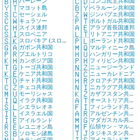
🇧🇭
🇨🇩
バーレーン
コンゴ民主共和国
🇾🇹
🇧🇾
マヨット島
ベラルーシ共和国
🇸🇨
🇿🇼
セーシェル
ジンバブエ共和国
🇨🇼
🇵🇹
キュラソー
ポルトガル共和国
🇨🇭
🇦🇪
スイス連邦
アラブ首長国連邦
🇸🇮
🇱🇹
スロベニア
リトアニア共和国
🇸🇰
🇵🇱
スロバキア (スロ
ポーランド共和国
🇬🇦
🇲🇶
ガボン共和国
バキア共和国)
マルティニーク島
🇵🇷
🇭🇺
プエルトリコ
ハンガリー共和国
🇰🇭
🇵🇭
カンボジア国
フィリピン共和国
🇹🇬
🇳🇿
トーゴ共和国
ニュージーランド
🇰🇪
🇳🇨
ケニア共和国
ニューカレドニア
🇹🇩
🇭🇷
チャド共和国
クロアチア共和国
🇨🇿
🇳🇮
チェコ共和国
ニカラグア共和国
🇲🇺
🇰🇿
モーリシャス
カザフスタン共和
🇮🇶
🇦🇹
イラク共和国
オーストリア共和
国
🇫🇮
🇸🇱
フィンランド共和
シエラレオネ
国
🇦🇷
🇮🇱
アルゼンチン共和
国
イスラエル国
🇲🇬
🇮🇪
マダガスカル共和
国
アイルランド
🇲🇫
🇷🇪
仏領サン・マルタ
国
レユニオン島
🇹🇯
🇸🇧
タジキスタン共和
ン
ソロモン諸島
🇮🇸
アイスランド共和
国
オランダ王国