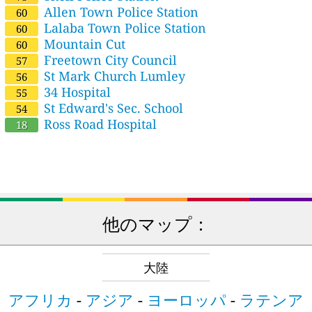
Allen Town Police Station
60
Lalaba Town Police Station
60
Mountain Cut
60
Freetown City Council
57
St Mark Church Lumley
56
34 Hospital
55
St Edward's Sec. School
54
Ross Road Hospital
18
他のマップ：
大陸
アフリカ
-
アジア
-
ヨーロッパ
-
ラテンア