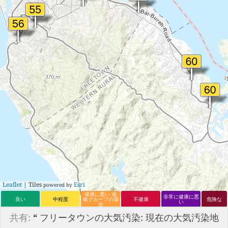
Leaflet
| Tiles
Esri
powered by
健康に悪い 過
非常に健康に悪
良い
中程度
敏グループの場
不健康
危険な
い
合
共有:
“
フリータウンの大気汚染: 現在の大気汚染地