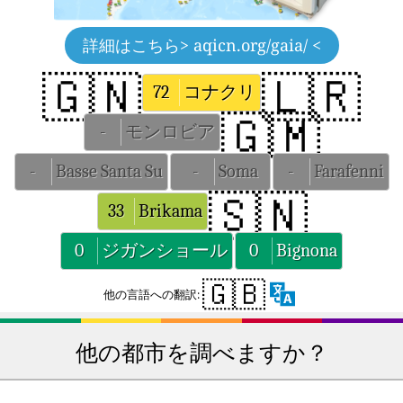
詳細はこちら
> aqicn.org/gaia/ <
🇬🇳
🇱🇷
72
コナクリ
🇬🇲
-
モンロビア
-
Basse Santa Su
-
Soma
-
Farafenni
🇸🇳
33
Brikama
0
ジガンショール
0
Bignona
🇬🇧
他の言語への翻訳:
他の都市を調べますか？