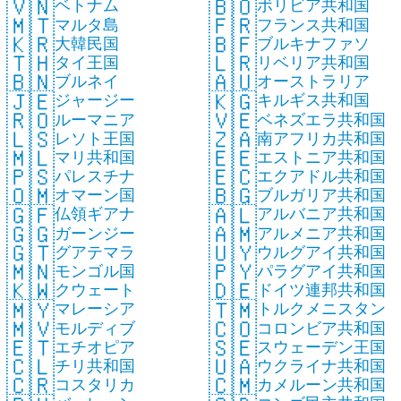
🇻🇳
🇧🇴
ベトナム
ボリビア共和国
🇲🇹
🇫🇷
マルタ島
フランス共和国
🇰🇷
🇧🇫
大韓民国
ブルキナファソ
🇹🇭
🇱🇷
タイ王国
リベリア共和国
🇧🇳
🇦🇺
ブルネイ
オーストラリア
🇯🇪
🇰🇬
ジャージー
キルギス共和国
🇷🇴
🇻🇪
ルーマニア
ベネズエラ共和国
🇱🇸
🇿🇦
レソト王国
南アフリカ共和国
🇲🇱
🇪🇪
マリ共和国
エストニア共和国
🇵🇸
🇪🇨
パレスチナ
エクアドル共和国
🇴🇲
🇧🇬
オマーン国
ブルガリア共和国
🇬🇫
🇦🇱
仏領ギアナ
アルバニア共和国
🇬🇬
🇦🇲
ガーンジー
アルメニア共和国
🇬🇹
🇺🇾
グアテマラ
ウルグアイ共和国
🇲🇳
🇵🇾
モンゴル国
パラグアイ共和国
🇰🇼
🇩🇪
クウェート
ドイツ連邦共和国
🇲🇾
🇹🇲
マレーシア
トルクメニスタン
🇲🇻
🇨🇴
モルディブ
コロンビア共和国
🇪🇹
🇸🇪
エチオピア
スウェーデン王国
🇨🇱
🇺🇦
チリ共和国
ウクライナ共和国
🇨🇷
🇨🇲
コスタリカ
カメルーン共和国