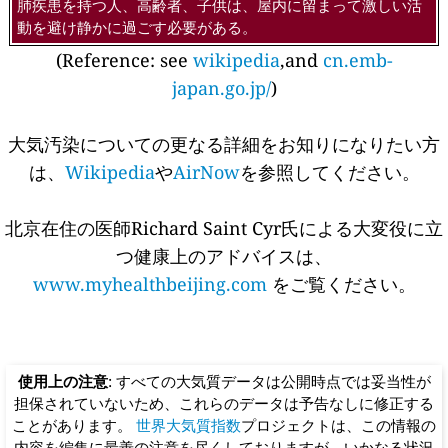
肺疾患を持つ人、高齢者、子供は、屋内に留まって激しい活
動を避け静かに過ごす必要がある。
(Reference: see
wikipedia
,and
cn.emb-
japan.go.jp/
)
大気汚染についての更なる詳細をお知りになりたい方
は、
Wikipedia
や
AirNow
を参照してください。
北京在住の医師Richard Saint Cyr氏による大変役に立
つ健康上のアドバイスは、
www.myhealthbeijing.com
をご覧ください。
使用上の注意
: すべての大気質データは公開時点では妥当性が
担保されていないため、これらのデータは予告なしに修正する
ことがあります。
世界大気質指数
プロジェクトは、この情報の
内容を編集に最善の注意を尽くしておりますが、いかなる状況