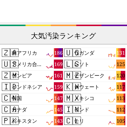
大気汚染ランキング
🇿🇦
🇺🇬
186
131
南アフリカ
ウガンダ
🇺🇸
🇱🇸
169
125
アメリカ合衆国
レソト
🇿🇲
🇲🇿
161
120
ザンビア
モザンビーク
🇮🇩
🇰🇼
159
117
インドネシア
クウェート
🇨🇳
🇲🇽
147
113
中国
メキシコ
🇨🇦
🇮🇳
145
112
カナダ
インド
🇵🇰
🇨🇱
143
105
パキスタン
チリ