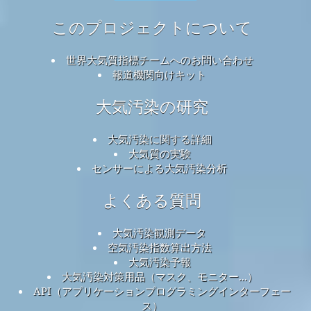
このプロジェクトについて
世界大気質指標チームへのお問い合わせ
報道機関向けキット
大気汚染の研究
大気汚染に関する詳細
大気質の実験
センサーによる大気汚染分析
よくある質問
大気汚染観測データ
空気汚染指数算出方法
大気汚染予報
大気汚染対策用品（マスク、モニター...）
API（アプリケーションプログラミングインターフェー
ス）