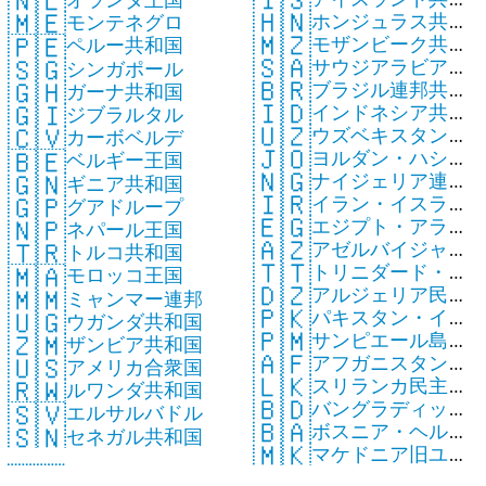
🇳🇱
🇭🇳
🇲🇪
ホンジュラス共和
国
モンテネグロ
🇲🇿
🇵🇪
モザンビーク共和
国
ペルー共和国
🇸🇦
🇸🇬
サウジアラビア王
国
シンガポール
🇧🇷
🇬🇭
ブラジル連邦共和
国
ガーナ共和国
🇮🇩
🇬🇮
インドネシア共和
国
ジブラルタル
🇺🇿
🇨🇻
ウズベキスタン共
国
カーボベルデ
🇯🇴
🇧🇪
ヨルダン・ハシミ
和国
ベルギー王国
🇳🇬
🇬🇳
ナイジェリア連邦
テ王国
ギニア共和国
🇮🇷
🇬🇵
イラン・イスラム
共和国
グアドループ
🇪🇬
🇳🇵
エジプト・アラブ
共和国
ネパール王国
🇦🇿
🇹🇷
アゼルバイジャン
共和国
トルコ共和国
🇹🇹
🇲🇦
トリニダード・ト
共和国
モロッコ王国
🇩🇿
🇲🇲
アルジェリア民主
バゴ共和国
ミャンマー連邦
🇵🇰
🇺🇬
パキスタン・イス
人民共和国
ウガンダ共和国
🇵🇲
🇿🇲
サンピエール島・
ラム共和国
ザンビア共和国
🇦🇫
🇺🇸
アフガニスタン・
ミクロン島
アメリカ合衆国
🇱🇰
🇷🇼
スリランカ民主社
イスラム国
ルワンダ共和国
🇧🇩
🇸🇻
バングラディッシ
会主義共和国
エルサルバドル
🇧🇦
🇸🇳
ボスニア・ヘルツ
ュ人民共和国
セネガル共和国
🇲🇰
マケドニア旧ユー
ェゴビナ共和国
ゴスラビア共和国