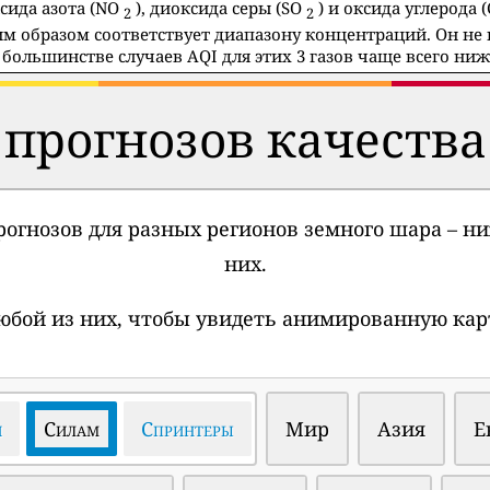
сида азота (NO
), диоксида серы (SO
) и оксида углерода
2
2
м образом соответствует диапазону концентраций. Он не
большинстве случаев AQI для этих 3 газов чаще всего ниже
прогнозов качества
огнозов для разных регионов земного шара – 
них.
юбой из них, чтобы увидеть анимированную карт
и
Силам
Спринтеры
Мир
Азия
Е