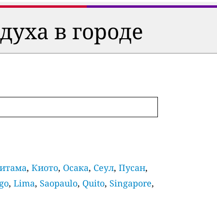
духа в городе
итама
,
Киото
,
Осака
,
Сеул
,
Пусан
,
go
,
Lima
,
Saopaulo
,
Quito
,
Singapore
,