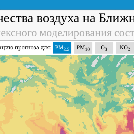
чества воздуха на Ближ
ексного моделирования сос
цию прогноза для:
PM
PM
O
NO
2.5
10
3
2