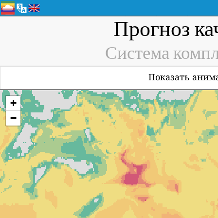
Прогноз ка
Система компл
Показать анима
+
−