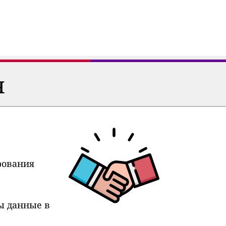
я
рования
ы данные в