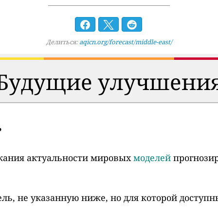
Делиться:
aqicn.org/forecast/middle-east/
Будущие улучшени
ь
жания актуальности мировых
моделей
прогнози
ель, не указанную ниже, но для которой доступн