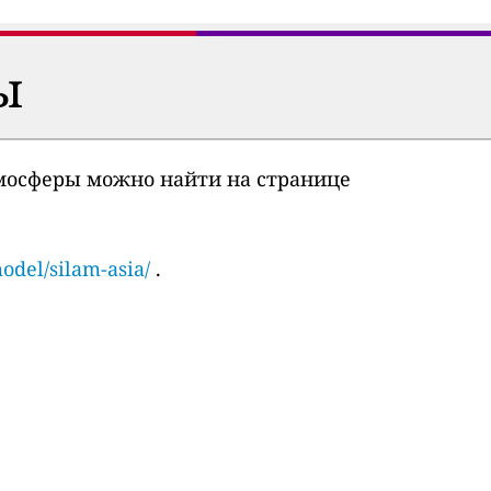
ы
мосферы можно найти на странице
odel/silam-asia/
.