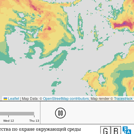
Leaflet
|
Map Data: ©
OpenStreetMap contributors
; Map render ©
Tracestrack
Wed 12
Thu 13
🇬🇧
нтства по охране окружающей среды