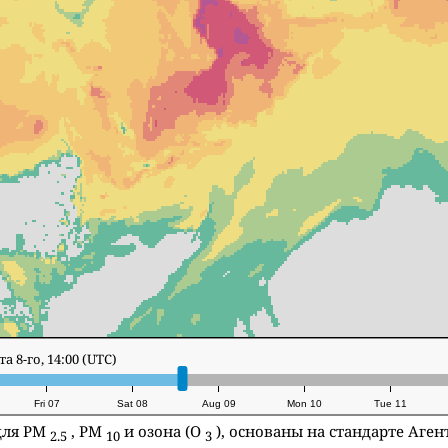
есенье 9-го, 9:00 (UTC)
Fri 07
Sat 08
Aug 09
Mon 10
Tue 11
для PM
, PM
и озона (O
), основаны на стандарте Аге
2.5
10
3