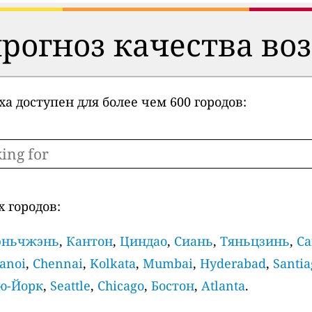
огноз качества воз
а доступен для более чем 600 городов:
 городов:
ньчжэнь
,
Кантон
,
Циндао
,
Сиань
,
Тяньцзинь
,
Са
anoi
,
Chennai
,
Kolkata
,
Mumbai
,
Hyderabad
,
Santia
ю-Йорк
,
Seattle
,
Chicago
,
Бостон
,
Atlanta
.