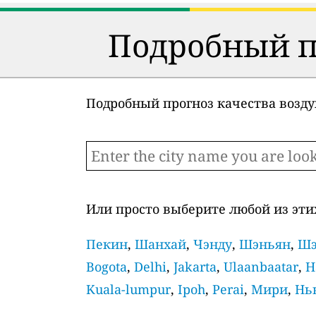
Подробный пр
Подробный прогноз качества воздух
Или просто выберите любой из этих
Пекин
,
Шанхай
,
Чэнду
,
Шэньян
,
Шэ
Bogota
,
Delhi
,
Jakarta
,
Ulaanbaatar
,
H
Kuala-lumpur
,
Ipoh
,
Perai
,
Мири
,
Нь