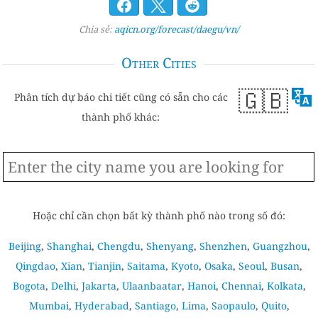
Chia sẻ:
aqicn.org/forecast/daegu/vn/
Other Cities
🇬🇧
Phân tích dự báo chi tiết cũng có sẵn cho các
thành phố khác:
Hoặc chỉ cần chọn bất kỳ thành phố nào trong số đó:
Beijing
,
Shanghai
,
Chengdu
,
Shenyang
,
Shenzhen
,
Guangzhou
,
Qingdao
,
Xian
,
Tianjin
,
Saitama
,
Kyoto
,
Osaka
,
Seoul
,
Busan
,
Bogota
,
Delhi
,
Jakarta
,
Ulaanbaatar
,
Hanoi
,
Chennai
,
Kolkata
,
Mumbai
,
Hyderabad
,
Santiago
,
Lima
,
Saopaulo
,
Quito
,