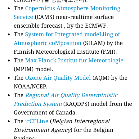
The
Copernicus Atmosphere Monitoring
Service
(CAMS) near-realtime surface
ensemble forecast , by the ECMWF.
The
System for Integrated modeLling of
Atmospheric coMposition
(SILAM) by the
Finnish Meteorological Institute (FMI).
The
Max Planck Institut fur Meteorologie
(MPIM) model.
The
Ozone Air Quality Model
(AQM) by the
NOAA/NCEP.
The
Regional Air Quality Deterministic
Prediction System
(RAQDPS) model from the
Government of Canada.
The
irCELine
(
Belgian Interregional
Environment Agency
) for the Belgian
Regions.