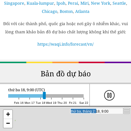
Singapore
,
Kuala-lumpur
,
Ipoh
,
Perai
,
Miri
,
New York
,
Seattle
,
Chicago
,
Boston
,
Atlanta
Đối với các thành phố, quốc gia hoặc nơi gây ô nhiễm khác, vui
lòng tham khảo bản đồ dự báo chất lượng không khí thế giới:
https://waqi.info/forecast/vn/
Bản đồ dự báo
thứ tư 19, 3:00 (UTC)
Feb 16
Mon 17
Tue 18
Wed 19
Thu 20
Fri 21
Sat 22
thứ tư, tháng 2 19, 3:00
thứ tư, tháng 2 19, 3:00
+
−