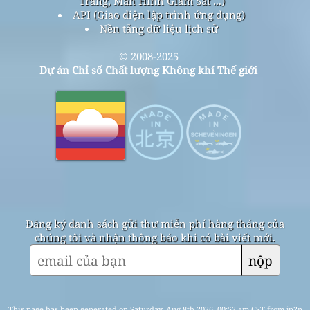
Trang, Màn Hình Giám Sát ...)
API (Giao diện lập trình ứng dụng)
Nền tảng dữ liệu lịch sử
© 2008-2025
Dự án Chỉ số Chất lượng Không khí Thế giới
Đăng ký danh sách gửi thư miễn phí hàng tháng của
chúng tôi và nhận thông báo khi có bài viết mới.
nộp
This page has been generated on Saturday, Aug 8th 2026, 00:52 am CST from jp2n