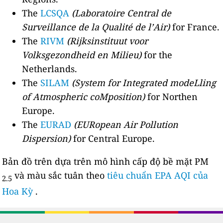
The
LCSQA
(Laboratoire Central de
Surveillance de la Qualité de l’Air)
for France.
The
RIVM
(Rijksinstituut voor
Volksgezondheid en Milieu)
for the
Netherlands.
The
SILAM
(System for Integrated modeLling
of Atmospheric coMposition)
for Northen
Europe.
The
EURAD
(EURopean Air Pollution
Dispersion)
for Central Europe.
Bản đồ trên dựa trên mô hình cấp độ bề mặt PM
và màu sắc tuân theo
tiêu chuẩn EPA AQI của
2.5
Hoa Kỳ
.