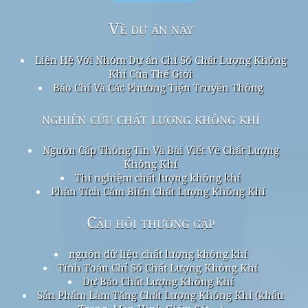
Về dự án này
Liên Hệ Với Nhóm Dự án Chỉ Số Chất Lượng Không
Khí Của Thế Giới
Báo Chí Và Các Phương Tiện Truyền Thông
nghiên cứu chất lượng không khí
Nguồn Cấp Thông Tin Và Bài Viết Về Chất Lượng
Không Khí
Thí nghiệm chất lượng không khí
Phân Tích Cảm Biến Chất Lượng Không Khí
Câu hỏi thường gặp
nguồn dữ liệu chất lượng không khí
Tính Toán Chỉ Số Chất Lượng Không Khí
Dự Báo Chất Lượng Không Khí
Sản Phẩm Làm Tăng Chất Lượng Không Khí (khẩu