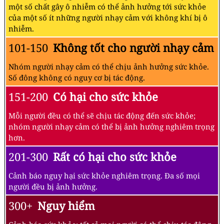
một số chất gây ô nhiễm có thể ảnh hưởng tới sức khỏe
của một số ít những người nhạy cảm với không khí bị ô
nhiễm.
101-150
Không tốt cho người nhạy cảm
Nhóm người nhạy cảm có thể chịu ảnh hưởng sức khỏe.
Số đông không có nguy cơ bị tác động.
151-200
Có hại cho sức khỏe
Mỗi người đều có thể sẽ chịu tác động đến sức khỏe;
nhóm người nhạy cảm có thể bị ảnh hưởng nghiêm trọng
hơn.
201-300
Rất có hại cho sức khỏe
Cảnh báo nguy hại sức khỏe nghiêm trọng. Đa số mọi
người đều bị ảnh hưởng.
300+
Nguy hiểm