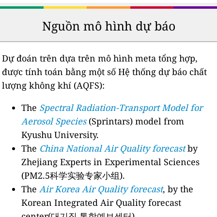
Nguồn mô hình dự báo
Dự đoán trên dựa trên mô hình meta tổng hợp,
được tính toán bằng một số Hệ thống dự báo chất
lượng không khí (AQFS):
The
Spectral Radiation-Transport Model for
Aerosol Species
(Sprintars) model from
Kyushu University.
The
China National Air Quality forecast
by
Zhejiang Experts in Experimental Sciences
(PM2.5科学实验专家小组).
The
Air Korea Air Quality forecast
, by the
Korean Integrated Air Quality forecast
center(대기질 통합예보센터).