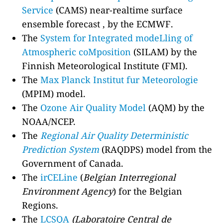
Service
(CAMS) near-realtime surface
ensemble forecast , by the ECMWF.
The
System for Integrated modeLling of
Atmospheric coMposition
(SILAM) by the
Finnish Meteorological Institute (FMI).
The
Max Planck Institut fur Meteorologie
(MPIM) model.
The
Ozone Air Quality Model
(AQM) by the
NOAA/NCEP.
The
Regional Air Quality Deterministic
Prediction System
(RAQDPS) model from the
Government of Canada.
The
irCELine
(
Belgian Interregional
Environment Agency
) for the Belgian
Regions.
The
LCSQA
(Laboratoire Central de