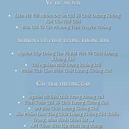
Về dự án này
Liên Hệ Với Nhóm Dự án Chỉ Số Chất Lượng Không
Khí Của Thế Giới
Báo Chí Và Các Phương Tiện Truyền Thông
nghiên cứu chất lượng không khí
Nguồn Cấp Thông Tin Và Bài Viết Về Chất Lượng
Không Khí
Thí nghiệm chất lượng không khí
Phân Tích Cảm Biến Chất Lượng Không Khí
Câu hỏi thường gặp
nguồn dữ liệu chất lượng không khí
Tính Toán Chỉ Số Chất Lượng Không Khí
Dự Báo Chất Lượng Không Khí
Sản Phẩm Làm Tăng Chất Lượng Không Khí (khẩu
Trang, Màn Hình Giám Sát ...)
API (Giao diện lập trình ứng dụng)