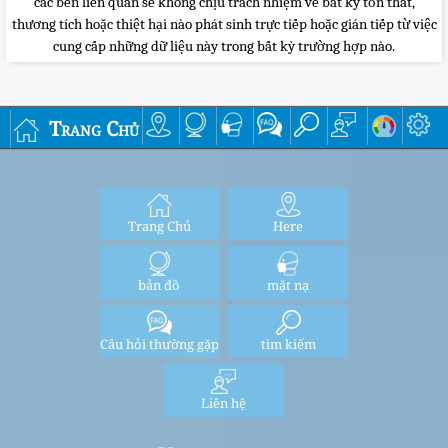
các bên liên quan sẽ không chịu trách nhiệm về bất kỳ tổn thất,
thương tích hoặc thiệt hại nào phát sinh trực tiếp hoặc gián tiếp từ việc
cung cấp những dữ liệu này trong bất kỳ trường hợp nào.
Trang Chủ
Trang Chủ
Here
bản đồ
mặt nạ
Câu hỏi thường gặp
tìm kiếm
Liên hệ