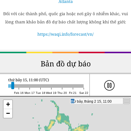
Atlanta
Đối với các thành phố, quốc gia hoặc nơi gây ô nhiễm khác, vui
lòng tham khảo bản đồ dự báo chất lượng không khí thế giới:
https://waqi.info/forecast/vn/
Bản đồ dự báo
thứ bảy 15, 11:00 (UTC)
Feb 16
Mon 17
Tue 18
Wed 19
Thu 20
Fri 21
Sat 22
thứ bảy, tháng 2 15, 11:00
thứ bảy, tháng 2 15, 11:00
+
−