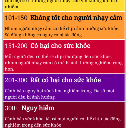
của một số ít những người nhạy cảm với không khí bị ô
nhiễm.
101-150
Không tốt cho người nhạy cảm
Nhóm người nhạy cảm có thể chịu ảnh hưởng sức khỏe.
Số đông không có nguy cơ bị tác động.
151-200
Có hại cho sức khỏe
Mỗi người đều có thể sẽ chịu tác động đến sức khỏe;
nhóm người nhạy cảm có thể bị ảnh hưởng nghiêm trọng
hơn.
201-300
Rất có hại cho sức khỏe
Cảnh báo nguy hại sức khỏe nghiêm trọng. Đa số mọi
người đều bị ảnh hưởng.
300+
Nguy hiểm
Cảnh báo sức khỏe: tất cả mọi người có thể chịu tác động
nghiêm trọng đến sức khỏe