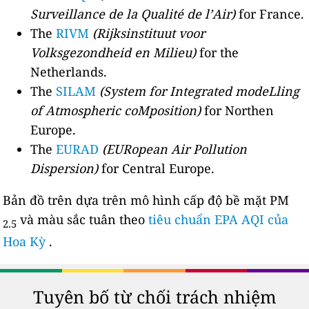
Surveillance de la Qualité de l’Air)
for France.
The
RIVM
(Rijksinstituut voor
Volksgezondheid en Milieu)
for the
Netherlands.
The
SILAM
(System for Integrated modeLling
of Atmospheric coMposition)
for Northen
Europe.
The
EURAD
(EURopean Air Pollution
Dispersion)
for Central Europe.
Bản đồ trên dựa trên mô hình cấp độ bề mặt PM
và màu sắc tuân theo
tiêu chuẩn EPA AQI của
2.5
Hoa Kỳ
.
Tuyên bố từ chối trách nhiệm