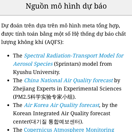
Nguồn mô hình dự báo
Dự đoán trên dựa trên mô hình meta tổng hợp,
được tính toán bằng một số Hệ thống dự báo chất
lượng không khí (AQFS):
The
Spectral Radiation-Transport Model for
Aerosol Species
(Sprintars) model from
Kyushu University.
The
China National Air Quality forecast
by
Zhejiang Experts in Experimental Sciences
(PM2.5科学实验专家小组).
The
Air Korea Air Quality forecast
, by the
Korean Integrated Air Quality forecast
center(대기질 통합예보센터).
The
Copernicus Atmosphere Monitoring