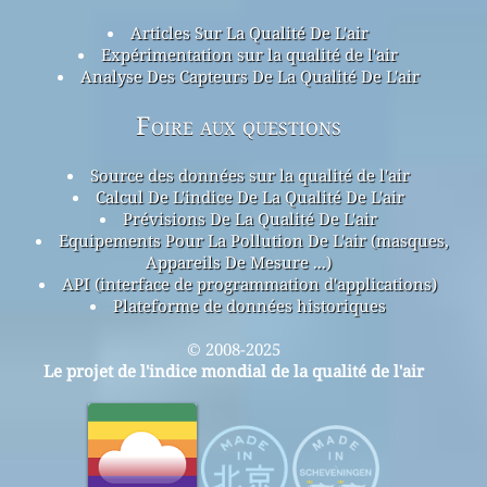
Articles Sur La Qualité De L'air
Expérimentation sur la qualité de l'air
Analyse Des Capteurs De La Qualité De L'air
Foire aux questions
Source des données sur la qualité de l'air
Calcul De L'indice De La Qualité De L'air
Prévisions De La Qualité De L'air
Equipements Pour La Pollution De L'air (masques,
Appareils De Mesure ...)
API (interface de programmation d'applications)
Plateforme de données historiques
© 2008-2025
Le projet de l'indice mondial de la qualité de l'air