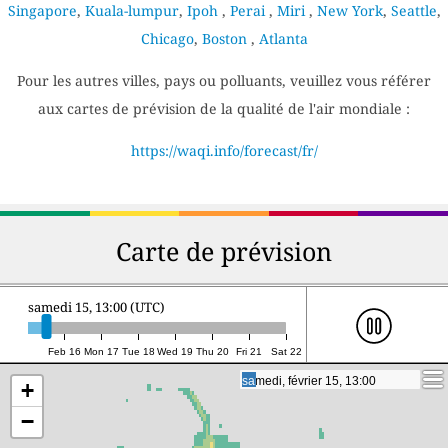
Singapore
,
Kuala-lumpur
,
Ipoh
,
Perai
,
Miri
,
New York
,
Seattle
,
Chicago
,
Boston
,
Atlanta
Pour les autres villes, pays ou polluants, veuillez vous référer
aux cartes de prévision de la qualité de l'air mondiale :
https://waqi.info/forecast/fr/
Carte de prévision
samedi 15, 13:00 (UTC)
Feb 16
Mon 17
Tue 18
Wed 19
Thu 20
Fri 21
Sat 22
samedi, février 15, 13:00
samedi, février 15, 13:00
+
−