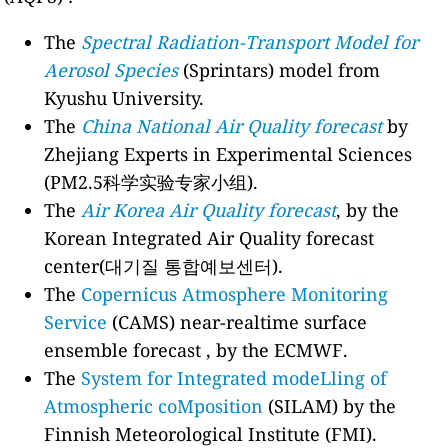
The
Spectral Radiation-Transport Model for
Aerosol Species
(Sprintars) model from
Kyushu University.
The
China National Air Quality forecast
by
Zhejiang Experts in Experimental Sciences
(PM2.5科学实验专家小组).
The
Air Korea Air Quality forecast
, by the
Korean Integrated Air Quality forecast
center(대기질 통합예보센터).
The
Copernicus Atmosphere Monitoring
Service
(CAMS) near-realtime surface
ensemble forecast , by the ECMWF.
The
System for Integrated modeLling of
Atmospheric coMposition
(SILAM) by the
Finnish Meteorological Institute (FMI).