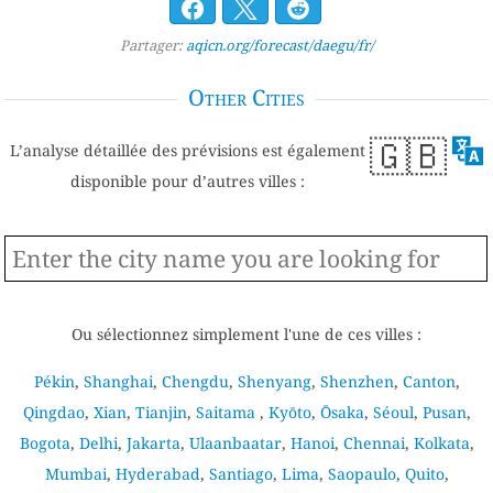
Partager:
aqicn.org/forecast/daegu/fr/
Other Cities
🇬🇧
L’analyse détaillée des prévisions est également
disponible pour d’autres villes :
Ou sélectionnez simplement l'une de ces villes :
Pékin
,
Shanghai
,
Chengdu
,
Shenyang
,
Shenzhen
,
Canton
,
Qingdao
,
Xian
,
Tianjin
,
Saitama
,
Kyōto
,
Ōsaka
,
Séoul
,
Pusan
,
Bogota
,
Delhi
,
Jakarta
,
Ulaanbaatar
,
Hanoi
,
Chennai
,
Kolkata
,
Mumbai
,
Hyderabad
,
Santiago
,
Lima
,
Saopaulo
,
Quito
,