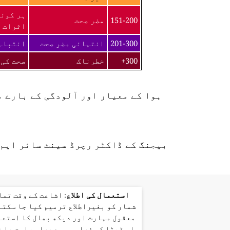
ہر کوئی
151-200
مضر صحت
اثرات ک
201-300
انتہائی مضر صحت
انتباہ 
300+
خطرناک
صحت کی 
ہوا کے معیار اور آلودگی کے بارے 
بیجنگ کے ڈاکٹر رچرڈ سینٹ سائر ایم 
استعمال کی اطلاع
: اشاعت کے وقت تم
شمار کو بغیراطلاع ترمیم کیا جا سکتا
معقول مہارت اور دیکھ بھال کا استعم
اس ڈیٹا کی فراہمی سے براہ راست یا 