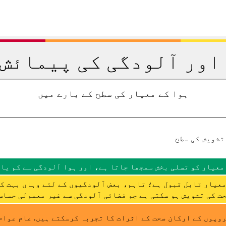
اور آلودگی کی پیمائش 
ہوا کے معیار کی سطح کے بارے میں
تشویش کی سطح
معیار کو تسلی بخش سمجھا جاتا ہے، اور ہوا آلودگی سے کم یا 
عیار قابل قبول ہے؛ تاہم، بعض آلودگیوں کے لئے وہاں بہت ک
ت کی تشویش ہو سکتی ہے جو فضائی آلودگی سے غیر معمولی حساس 
وپوں کے ارکان صحت کے اثرات کا تجربہ کرسکتے ہیں. عام عوام 