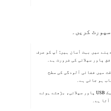
تیب دینے میں بہت آسان ہیں: آپ کو صرف
قت میں فضائی آلودگی کی سطح
اسٹیشن 10 میٹر واٹر پروف پاور کیبل، ایک USB پاور سپلائی، بڑھتے ہوئے
آتا ہے۔