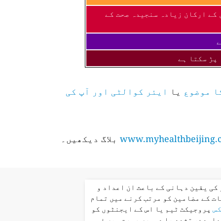
 کے ارکان زیادہ سنجیدہ صحت کے
ے
 پڑ سکتا ہے
ا موضوع
یا
ایئر کوالٹی اور آپ کی
www.myhealthbeijing.
بلاگ دیکھیں۔
کی یقین دہانی کے باعث ان اعداد و
ت کے مضامین کو مرتب کرنے میں تمام
کس
پروجیکٹ ٹیم یا اس کے ایجنٹوں کو
عاہدے، تشدد یا دوسری صورت میں ذمہ