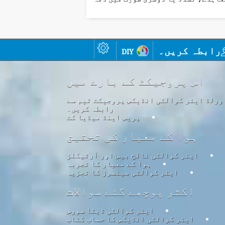
رابطہ کریں۔
diy
اس پروجیکٹ کے بارے میں
ورلڈ ایئر کوالٹی انڈیکس پروجیکٹ ٹیم سے
رابطہ کریں۔
پریس اینڈ میڈیا کٹ
ہوا کے معیار کی تحقیق
ایئر کوالٹی نالج بیس اور آرٹیکلز
ہوا کے معیار کا تجربہ
ایئر کوالٹی سینسرز کا تجزیہ
اکثر پوچھے گئے سوالات
ایئر کوالٹی ڈیٹا سورس
ایئر کوالٹی انڈیکس کا حساب کتاب