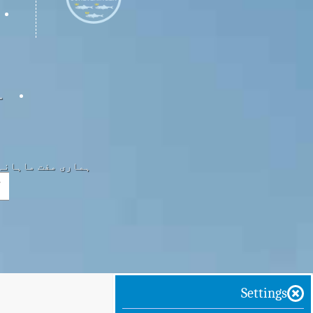
س
ہماری مفت ماہانہ 
Settings