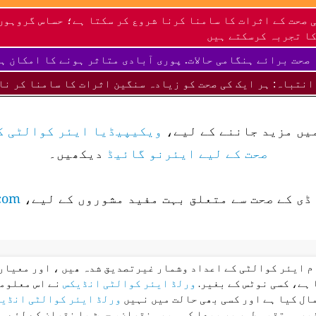
 صحت کے اثرات کا سامنا کرنا شروع کر سکتا ہے؛ حساس گروہوں
ا تجربہ کرسکتے ہیں
صحت برائے ہنگامی حالات. پوری آبادی متاثر ہونے کا امکان ہ
انتباہ: ہر ایک کی صحت کو زیادہ سنگین اثرات کا سامنا کر نا
میں مزید جاننے کے لیے،
ویکیپیڈیا ایئر کوالٹی ک
صحت کے لیے ایئرنو گائیڈ
دیکھیں۔
ڈی کے صحت سے متعلق بہت مفید مشوروں کے لیے،
com
ام ایئر کوالٹی کے اعداد وشمار غیرتصدیق شدہ ھیں ، اور معیار 
 ہے، کسی نوٹس کے بغیر.
ورلڈ ایئر کوالٹی انڈیکس
نے اس معلوما
ال کیا ہے اور کسی بھی حالت میں نہیں
ورلڈ ایئر کوالٹی انڈی
غیر مستقیم طور پر پیدا کسی بھی نقصان، چوٹ یا نقصان کے لئے م