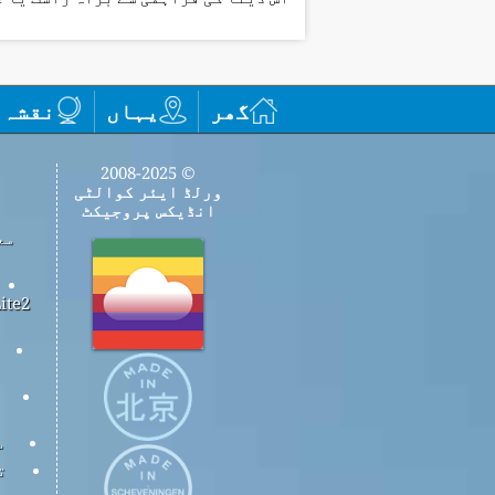
گھر
یہاں
نقشہ
© 2008-2025
ورلڈ ایئر کوالٹی
انڈیکس پروجیکٹ
مع
س
ت