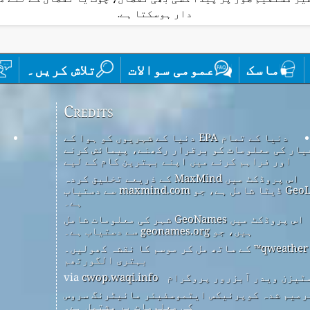
دار ہوسکتا ہے.
ماسک
عمومی سوالات
تلاش کریں۔
Credits
دنیا کے تمام EPA دنیا کے شہریوں کو ہوا کے
یار کی معلومات کو برقرار رکھنے، پیمائش کرنے
اور فراہم کرنے میں اپنے بہترین کام کے لیے
اس پروڈکٹ میں MaxMind کے ذریعے تخلیق کردہ
GeoLite2 ڈیٹا شامل ہے، جو maxmind.com سے دستیاب
ہے۔
اس پروڈکٹ میں GeoNames شہر کی معلومات شامل
ہیں، جو geonames.org سے دستیاب ہے۔
qweather™ کے ساتھ مل کر موسم کا نقشہ کھولیں۔
بہتری الگورتھم
ٹیزن ویدر آبزرور پروگرام
via
cwop.waqi.info
رمیم شدہ کوپرنیکس ایٹموسفیئر مانیٹرنگ سروس
کی معلومات پر مشتمل ہے۔