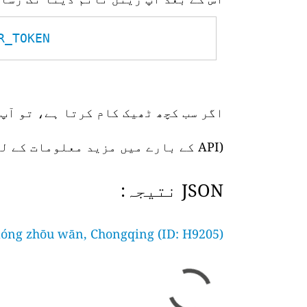
TOKEN__
اگر سب کچھ ٹھیک کام کرتا ہے، تو آپ 
(API کے بارے میں مزید معلومات کے لیے،
JSON نتیجہ:
lóng zhōu wān, Chongqing (ID: H9205)