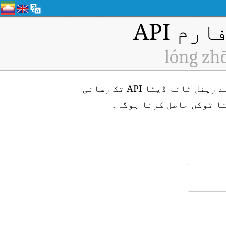
م API
lóng zh
lóng zhōu wān, Chongqing (ID: H9205) ایئر کوالٹی مانیٹرنگ اسٹیشن کے لیے ریئل ٹائم ڈیٹا API تک رسائی
ا ٹوکن حاصل کرنا ہوگا۔
۔