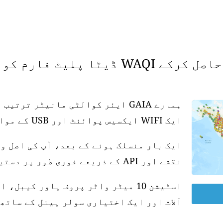
 فارم کو سپورٹ کریں۔
ہمارے GAIA ایئر کوالٹی مانیٹر تر
ایک WIFI ایکسیس پوائنٹ اور USB کے موافق پاور سپلائی کی ضرورت ہے۔
ایک بار منسلک ہونے کے بعد، آپ کی اصل و
نقشے اور API کے ذریعے فوری طور پر دستیاب ہو جاتی ہے۔
آلات اور ایک اختیاری سولر پینل کے ساتھ 