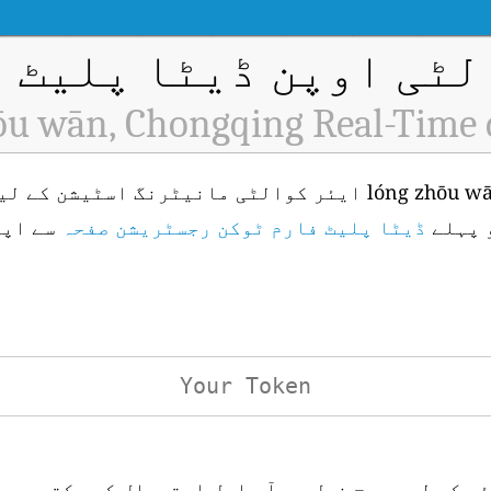
ٹی اوپن ڈیٹا پلیٹ فار
ōu wān, Chongqing Real-Time 
 پہلے
ڈیٹا پلیٹ فارم ٹوکن رجسٹریشن صفحہ
سے اپن
ئی کے لیے درج ذیل یو آر ایل استعمال کر سکتے ہیں