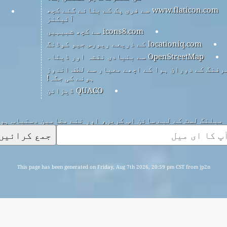
www.flaticon.com سے فری پک کے بنائے گئے کچھ
آئیکنز
icons8.com سے کچھ شبیہیں
locationiq.com کے ذریعے ریورس جیو کوڈنگ
OpenStreetMap سے بنیادی نقشہ اور ڈیٹا۔
رفنگ کے دوران ہوا کے اچھے معیار سے لطف اندوز
ہونے کی جگہ!
QUACO ڈیزائن
میلنگ لسٹ کے لیے سائن اپ کریں، اور نئے مضامین دستیاب ہو
جمع کرائیں
This page has been generated on Friday, Aug 7th 2026, 20:59 pm CST from jp2n