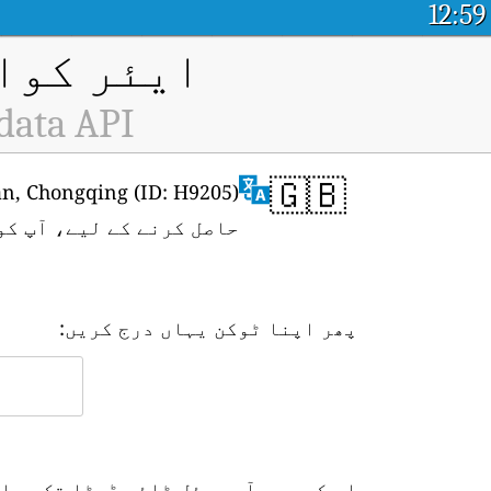
12:59
ایئر کوال
data API
🇬🇧
حاصل کرنے کے لیے، آپ کو
پھر اپنا ٹوکن یہاں درج کریں:
اس کے بعد آپ ریئل ٹائم ڈیٹا تک رسا