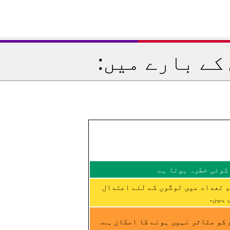
کے بارے میں:
کوئی خطرہ ہوتا ہے
م تعداد میں لوگوں کے لئے اعتدال
ہیں.
کو متاثر نہیں ہونے کا امکان ہے.