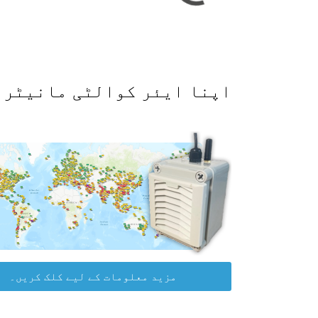
اپنا ایئر کوالٹی مانیٹر حاصل کرکے WAQI ڈیٹا پلیٹ
مزید معلومات کے لیے کلک کریں۔