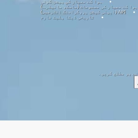
ہوا کے معیار کی پیشن گوئی
ہوا کے معیار کی مصنوعات (ماسک، مانیٹر…)
API (ایپلی کیشن پروگرامنگ انٹرفیس)
تاریخی ڈیٹا پلیٹ فارم
نے پر مطلع کریں۔