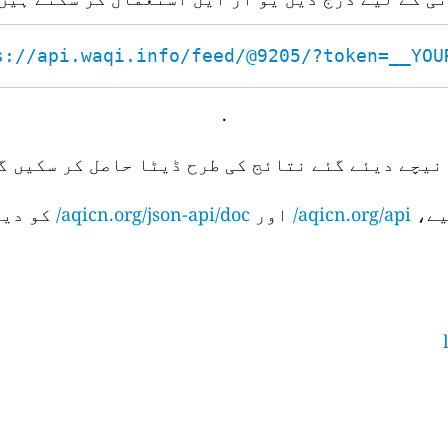
s://api.waqi.info/feed/@9205/?token=__YOUR_
.
نیچے دیئے گئے نتائج کی طرح ڈیٹا حاصل کر سکیں گے
aqicn.org/api/
اور
aqicn.org/json-api/doc/
کو دیک