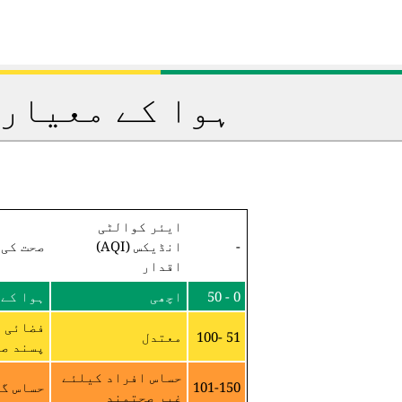
ہوا کے معیار 
ایئر کوالٹی
-
انڈیکس (AQI)
صحت کی 
اقدار
0 - 50
اچھی
ہوا کے 
فضائی م
51 -100
معتدل
پسند صح
حساس افراد کیلئے
101-150
حساس گر
غیر صحتمند