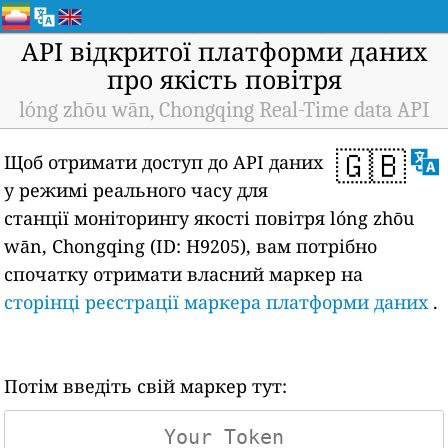
API відкритої платформи даних
про якість повітря
lóng zhōu wān, Chongqing Real-Time data API
🇬🇧
Щоб отримати доступ до API даних
у режимі реального часу для
станції моніторингу якості повітря lóng zhōu
wān, Chongqing (ID: H9205), вам потрібно
спочатку отримати власний маркер на
сторінці реєстрації маркера платформи даних
.
Потім введіть свій маркер тут: