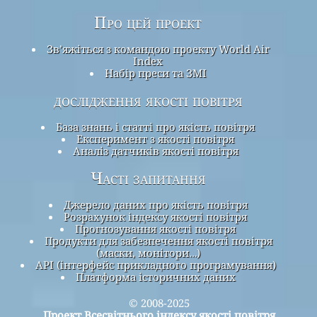
Про цей проект
Зв’яжіться з командою проекту World Air
Index
Набір преси та ЗМІ
дослідження якості повітря
База знань і статті про якість повітря
Експеримент з якості повітря
Аналіз датчиків якості повітря
Часті запитання
Джерело даних про якість повітря
Розрахунок індексу якості повітря
Прогнозування якості повітря
Продукти для забезпечення якості повітря
(маски, монітори…)
API (інтерфейс прикладного програмування)
Платформа історичних даних
© 2008-2025
Проект Всесвітнього індексу якості повітря