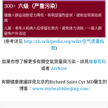
300+
六级（严重污染）
健康人群运动耐受力降低，有明显强烈症状，提前出现某些疾
病
儿童、老年人和病人应停留在室内，避免体力消耗，一般人群
避免户外活动
(参考详见
http://zh.wikipedia.org/wiki/空气质量指
数
)
如果你想了解更多有關空氣質量與污染，詳見
維基百科
或者
AirNow
有關健康建議詳​​見北京的Richard Saint Cyr MD醫生的
博客：
www.myhealthbeijing.com