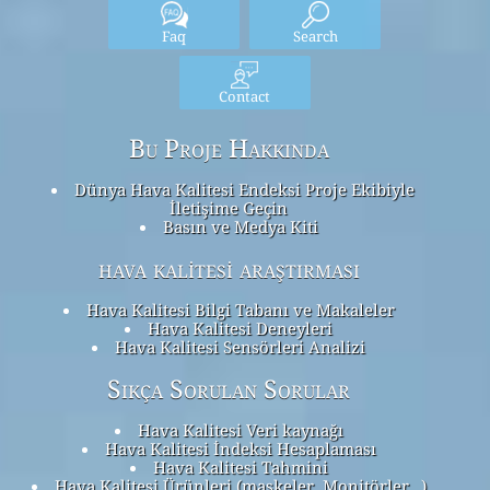
Faq
Search
Contact
Bu Proje Hakkında
Dünya Hava Kalitesi Endeksi Proje Ekibiyle
İletişime Geçin
Basın ve Medya Kiti
hava kalitesi araştırması
Hava Kalitesi Bilgi Tabanı ve Makaleler
Hava Kalitesi Deneyleri
Hava Kalitesi Sensörleri Analizi
Sıkça Sorulan Sorular
Hava Kalitesi Veri kaynağı
Hava Kalitesi İndeksi Hesaplaması
Hava Kalitesi Tahmini
Hava Kalitesi Ürünleri (maskeler, Monitörler…)