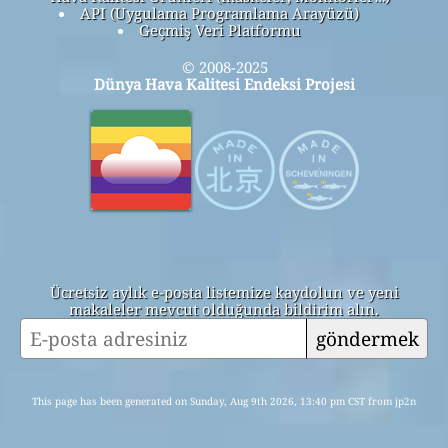
API (Uygulama Programlama Arayüzü)
Geçmiş Veri Platformu
© 2008-2025
Dünya Hava Kalitesi Endeksi Projesi
Ücretsiz aylık e-posta listemize kaydolun ve yeni
makaleler mevcut olduğunda bildirim alın.
göndermek
This page has been generated on Sunday, Aug 9th 2026, 13:40 pm CST from jp2n