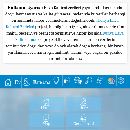
Kullanım Uyarısı
: Hava Kalitesi verileri yayınlandıkları esnada
doğrulanmamıştır ve kalite güvencesi nedeniyle bu veriler herhangi
bir zamanda haber verilmeksizin değiştirilebilir.
Dünya Hava
Kalitesi Endeksi
projesi, bu bilgilerin içeriğinin derlenmesinde tüm
makul beceriyi ve özeni göstermiştir ve hiçbir koşulda
Dünya Hava
Kalitesi İndeksi
proje ekibi veya temsilcileri, bu verilerin
temininden doğrudan veya dolaylı olarak doğan herhangi bir kayıp,
yaralanma veya hasar için taahhüt, tazmin veya başka bir şekilde
sorumlu tutulamaz.
Ev
Burada
Home
Here
Map
Get a mask!