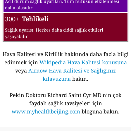
Acil durum sağlık uyarıları. Tüm nüfusun etkilenmesi
daha olasıdır.
300+
Tehlikeli
Sağlık uyarısı: Herkes daha ciddi sağlık etkileri
yaşayabilir
Hava Kalitesi ve Kirlilik hakkında daha fazla bilgi
edinmek için
Wikipedia Hava Kalitesi konusuna
veya
Airnow Hava Kalitesi ve Sağlığınız
kılavuzuna
bakın.
Pekin Doktoru Richard Saint Cyr MD'nin çok
faydalı sağlık tavsiyeleri için
www.myhealthbeijing.com
bloguna bakın.