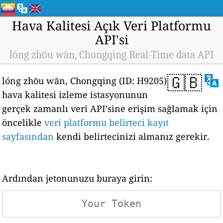
Hava Kalitesi Açık Veri Platformu
API'si
lóng zhōu wān, Chongqing Real-Time data API
🇬🇧
lóng zhōu wān, Chongqing (ID: H9205)
hava kalitesi izleme istasyonunun
gerçek zamanlı veri API'sine erişim sağlamak için
öncelikle
veri platformu belirteci kayıt
sayfasından
kendi belirtecinizi almanız gerekir.
Ardından jetonunuzu buraya girin: