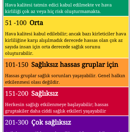
Hava kalitesi tatmin edici kabul edilmekte ve hava
kirliliği çok az veya hiç risk oluşturmamakta.
51 -100
Orta
Hava kalitesi kabul edilebilir; ancak bazı kirleticiler hava
kirliliğine karşı alışılmadık derecede hassas olan çok az
sayıda insan için orta derecede sağlık sorunu
oluşturabilir.
101-150
Sağlıksız hassas gruplar için
Hassas gruplar sağlık sorunları yaşayabilir. Genel halkın
etkilenmesi olası değildir.
151-200
Sağlıksız
Herkesin sağlığı etkilenmeye başlayabilir; hassas
gruptakiler daha ciddi sağlık etkileri yaşayabilir
201-300
Çok sağlıksız