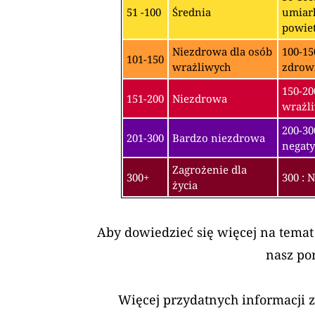
51 -100
Średnia
umiark
powiet
Niezdrowa dla osób
100-15
101-150
wrażliwych
zdrow
150-20
151-200
Niezdrowa
wrażli
200-3
201-300
Bardzo niezdrowa
negaty
Zagrożenie dla
300+
300 : 
życia
Aby dowiedzieć się więcej na temat
nasz po
Więcej przydatnych informacji 