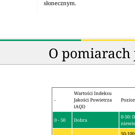
słonecznym.
O pomiarach j
Wartości Indeksu
-
Jakości Powietrza
Pozio
(AQI)
0-50: 
0 - 50
Dobra
niewie
50-100