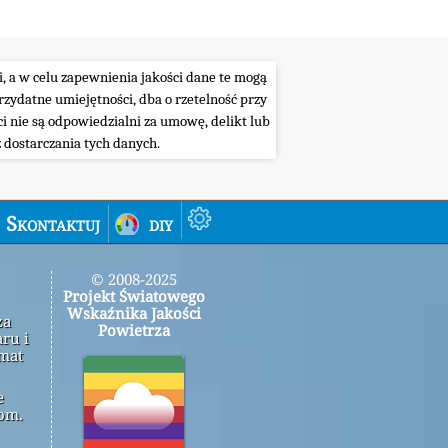
i, a w celu zapewnienia jakości dane te mogą
ydatne umiejętności, dba o rzetelność przy
i nie są odpowiedzialni za umowę, delikt lub
 dostarczania tych danych.
Skontaktuj
diy
© 2008-2025
Projekt Światowego
Wskaźnika Jakości
za
Powietrza
ru i
emat
e
om.