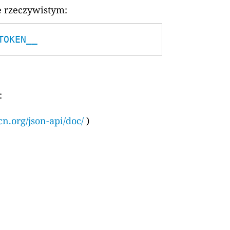
e rzeczywistym:
TOKEN__
:
cn.org/json-api/doc/
)