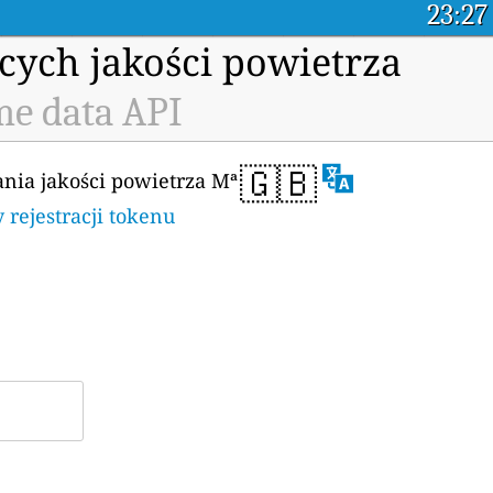
23:27
cych jakości powietrza
me data API
🇬🇧
ania jakości powietrza Mª
y rejestracji tokenu