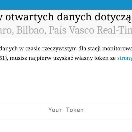
my otwartych danych dotyczą
ro, Bilbao, País Vasco Real-Ti
 danych w czasie rzeczywistym dla stacji monitorow
8651), musisz najpierw uzyskać własny token ze
stron