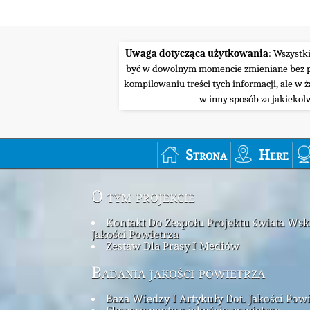
Uwaga dotycząca użytkowania
: Wszystk
być w dowolnym momencie zmieniane bez pow
kompilowaniu treści tych informacji, ale w 
w inny sposób za jakiekol
Strona
Here
O tym projekcie
Kontakt Do Zespołu Projektu świata Ws
Jakości Powietrza
Zestaw Dla Prasy I Mediów
Badania jakości powietrza
Baza Wiedzy I Artykuły Dot. Jakości Pow
Eksperymenty z jakością powietrza