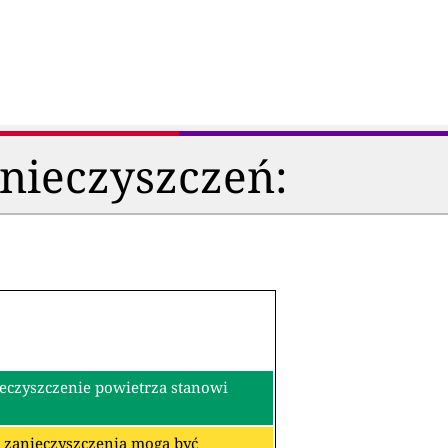
anieczyszczeń:
ieczyszczenie powietrza stanowi
re zanieczyszczenia mogą być