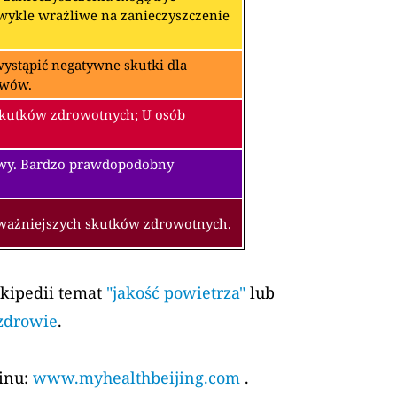
zwykle wrażliwe na zanieczyszczenie
ystąpić negatywne skutki dla
awów.
skutków zdrowotnych; U osób
owy. Bardzo prawdopodobny
oważniejszych skutków zdrowotnych.
ikipedii temat
"jakość powietrza"
lub
 zdrowie
.
kinu:
www.myhealthbeijing.com
.