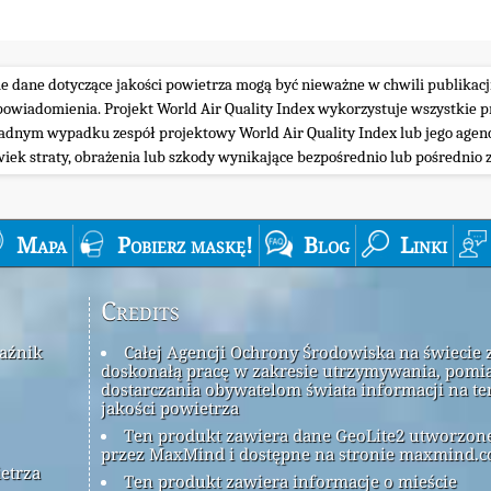
ie dane dotyczące jakości powietrza mogą być nieważne w chwili publikacj
iadomienia. Projekt World Air Quality Index wykorzystuje wszystkie prz
żadnym wypadku zespół projektowy World Air Quality Index lub jego agenc
wiek straty, obrażenia lub szkody wynikające bezpośrednio lub pośrednio z
Mapa
Pobierz maskę!
Blog
Linki
Credits
kaźnik
Całej Agencji Ochrony Środowiska na świecie 
doskonałą pracę w zakresie utrzymywania, pomia
dostarczania obywatelom świata informacji na t
jakości powietrza
Ten produkt zawiera dane GeoLite2 utworzon
przez MaxMind i dostępne na stronie maxmind.c
ietrza
Ten produkt zawiera informacje o mieście