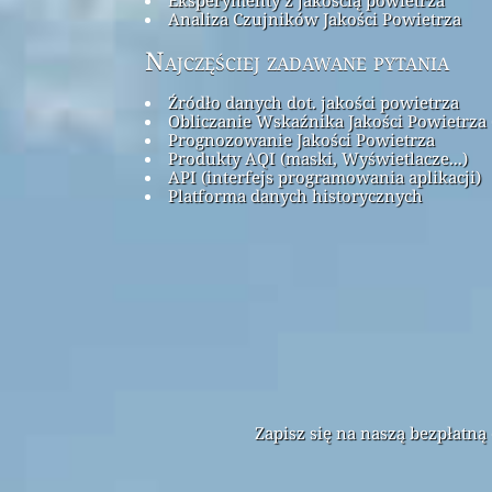
Analiza Czujników Jakości Powietrza
Najczęściej zadawane pytania
Źródło danych dot. jakości powietrza
Obliczanie Wskaźnika Jakości Powietrza 
Prognozowanie Jakości Powietrza
Produkty AQI (maski, Wyświetlacze...)
API (interfejs programowania aplikacji)
Platforma danych historycznych
Zapisz się na naszą bezpłatn