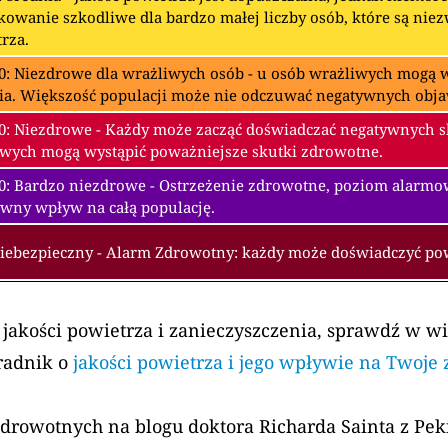
owanie szkodliwe dla bardzo małej liczby osób, które są nie
rza.
0: Niezdrowe dla wrażliwych osób - u osób wrażliwych mogą w
ia. Większość populacji może nie odczuwać negatywnych obj
0: Niezdrowe - Każdy może zacząć doświadczać negatywnych 
wych mogą wystąpić poważniejsze skutki zdrowotne.
00: Bardzo niezdrowe - Ostrzeżenie zdrowotne, poziom alarm
wny wpływ na całą populację.
Niebezpieczny - Alarm Zdrowotny: każdy może doświadczyć p
 jakości powietrza i zanieczyszczenia, sprawdź w w
radnik o
jakości powietrza i jego wpływie na Twoje
zdrowotnych na blogu doktora Richarda Sainta z Pe