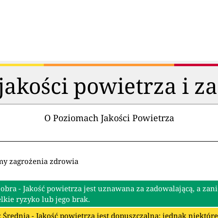
akości powietrza i z
O Poziomach Jakości Powietrza
my zagrożenia zdrowia
Dobra - Jakość powietrza jest uznawana za zadowalającą, a zan
lkie ryzyko lub jego brak.
: Średnia - Jakość powietrza jest dopuszczalna; jednak niektó