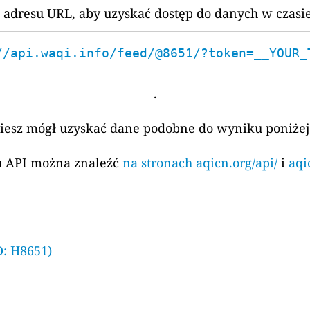
 adresu URL, aby uzyskać dostęp do danych w czasi
//api.waqi.info/feed/@8651/?token=__YOUR_
.
ziesz mógł uzyskać dane podobne do wyniku poniżej
su API można znaleźć
na stronach aqicn.org/api/
i
aqi
D: H8651)