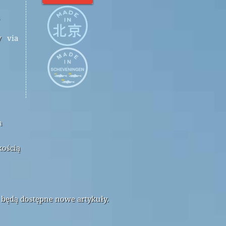
y
via
m
kością
 będą dostępne nowe artykuły.