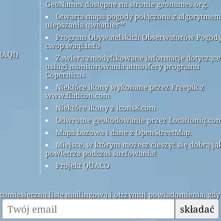
GeoNames dostępne na stronie geonames.org.
Otwarta mapa pogody połączona z algorytmem
ulepszania qweather™
Program Obywatelskich Obserwatorów Pogod
cwop.waqi.info
(AQI)
Zawiera zmodyfikowane informacje dotyczące
usługi monitorowania atmosfery programu
Copernicus
Niektóre ikony wykonane przez Freepik z
www.flaticon.com
Niektóre ikony z icons8.com
Odwrotne geokodowanie przez Locationiq.co
Mapa bazowa i dane z OpenStreetMap.
Miejsce, w którym możesz cieszyć się dobrą ja
powietrza podczas surfowania!
Projekt QUACO
ą comiesięczną listę mailingową i otrzymuj powiadomienia, gdy
składać