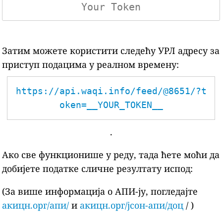
Затим можете користити следећу УРЛ адресу за
приступ подацима у реалном времену:
https://api.waqi.info/feed/@8651/?t
oken=__YOUR_TOKEN__
.
Ако све функционише у реду, тада ћете моћи да
добијете податке сличне резултату испод:
(За више информација о АПИ-ју, погледајте
акицн.орг/апи/
и
акицн.орг/јсон-апи/доц
/ )