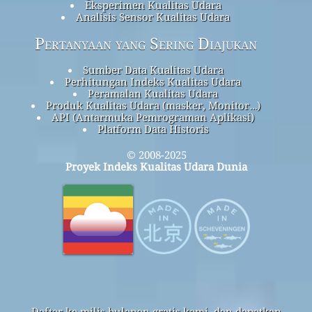
Eksperimen Kualitas Udara
Analisis Sensor Kualitas Udara
Pertanyaan yang Sering Diajukan
Sumber Data Kualitas Udara
Perhitungan Indeks Kualitas Udara
Peramalan Kualitas Udara
Produk Kualitas Udara (masker, Monitor…)
API (Antarmuka Pemrograman Aplikasi)
Platform Data Historis
© 2008-2025
Proyek Indeks Kualitas Udara Dunia
Daftar ke milis bulanan gratis kami, dan dapatkan