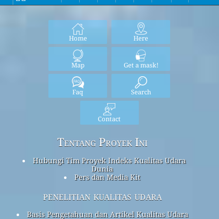
Home
Here
Map
Get a mask!
Faq
Search
Contact
Tentang Proyek Ini
Hubungi Tim Proyek Indeks Kualitas Udara
Dunia
Pers dan Media Kit
penelitian kualitas udara
Basis Pengetahuan dan Artikel Kualitas Udara