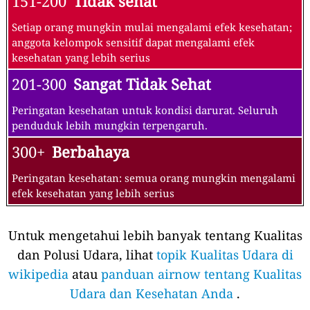
151-200
Tidak sehat
Setiap orang mungkin mulai mengalami efek kesehatan;
anggota kelompok sensitif dapat mengalami efek
kesehatan yang lebih serius
201-300
Sangat Tidak Sehat
Peringatan kesehatan untuk kondisi darurat. Seluruh
penduduk lebih mungkin terpengaruh.
300+
Berbahaya
Peringatan kesehatan: semua orang mungkin mengalami
efek kesehatan yang lebih serius
Untuk mengetahui lebih banyak tentang Kualitas
dan Polusi Udara, lihat
topik Kualitas Udara di
wikipedia
atau
panduan airnow tentang Kualitas
Udara dan Kesehatan Anda
.