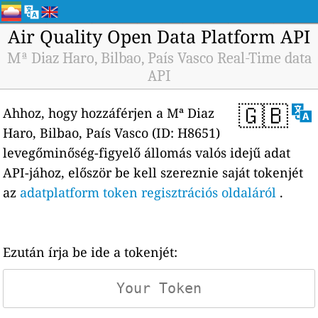
Air Quality Open Data Platform API
Mª Diaz Haro, Bilbao, País Vasco Real-Time data
API
🇬🇧
Ahhoz, hogy hozzáférjen a Mª Diaz
Haro, Bilbao, País Vasco (ID: H8651)
levegőminőség-figyelő állomás valós idejű adat
API-jához, először be kell szereznie saját tokenjét
az
adatplatform token regisztrációs oldaláról
.
Ezután írja be ide a tokenjét: