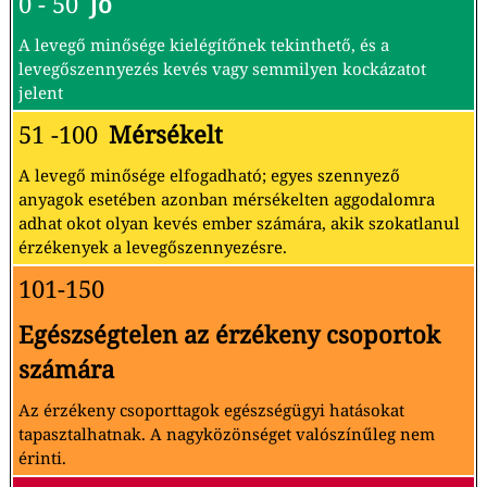
0 - 50
Jó
A levegő minősége kielégítőnek tekinthető, és a
levegőszennyezés kevés vagy semmilyen kockázatot
jelent
51 -100
Mérsékelt
A levegő minősége elfogadható; egyes szennyező
anyagok esetében azonban mérsékelten aggodalomra
adhat okot olyan kevés ember számára, akik szokatlanul
érzékenyek a levegőszennyezésre.
101-150
Egészségtelen az érzékeny csoportok
számára
Az érzékeny csoporttagok egészségügyi hatásokat
tapasztalhatnak. A nagyközönséget valószínűleg nem
érinti.