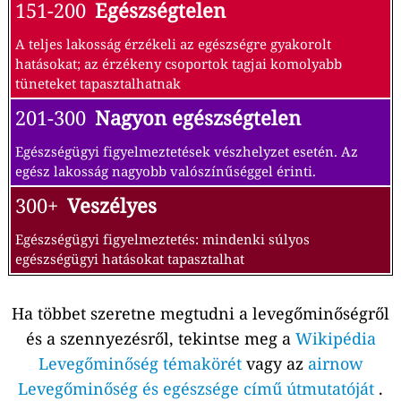
151-200
Egészségtelen
A teljes lakosság érzékeli az egészségre gyakorolt
hatásokat; az érzékeny csoportok tagjai komolyabb
tüneteket tapasztalhatnak
201-300
Nagyon egészségtelen
Egészségügyi figyelmeztetések vészhelyzet esetén. Az
egész lakosság nagyobb valószínűséggel érinti.
300+
Veszélyes
Egészségügyi figyelmeztetés: mindenki súlyos
egészségügyi hatásokat tapasztalhat
Ha többet szeretne megtudni a levegőminőségről
és a szennyezésről, tekintse meg a
Wikipédia
Levegőminőség témakörét
vagy az
airnow
Levegőminőség és egészsége című útmutatóját
.