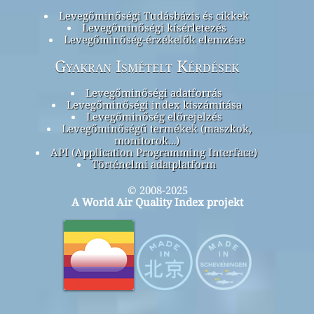
Levegőminőségi Tudásbázis és cikkek
Levegőminőségi kísérletezés
Levegőminőség-érzékelők elemzése
Gyakran Ismételt Kérdések
Levegőminőségi adatforrás
Levegőminőségi index kiszámítása
Levegőminőség előrejelzés
Levegőminőségű termékek (maszkok,
monitorok…)
API (Application Programming Interface)
Történelmi adatplatform
© 2008-2025
A World Air Quality Index projekt