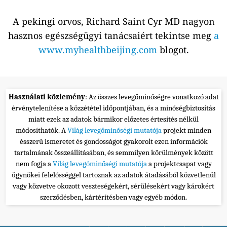
A pekingi orvos, Richard Saint Cyr MD nagyon
hasznos egészségügyi tanácsaiért tekintse meg
a
www.myhealthbeijing.com
blogot.
Használati közlemény
: Az összes levegőminőségre vonatkozó adat
érvénytelenítése a közzététel időpontjában, és a minőségbiztosítás
miatt ezek az adatok bármikor előzetes értesítés nélkül
módosíthatók. A
Világ levegőminőségi mutatója
projekt minden
ésszerű ismeretet és gondosságot gyakorolt ezen információk
tartalmának összeállításában, és semmilyen körülmények között
nem fogja a
Világ levegőminőségi mutatója
a projektcsapat vagy
ügynökei felelősséggel tartoznak az adatok átadásából közvetlenül
vagy közvetve okozott veszteségekért, sérülésekért vagy károkért
szerződésben, kártérítésben vagy egyéb módon.