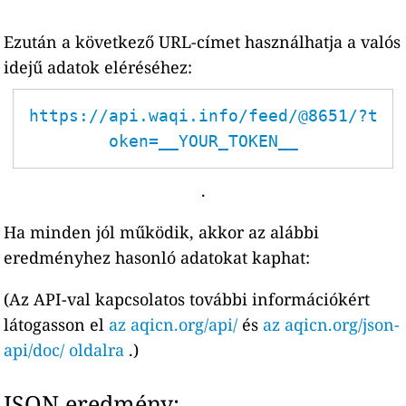
Ezután a következő URL-címet használhatja a valós
idejű adatok eléréséhez:
https://api.waqi.info/feed/@8651/?t
oken=__YOUR_TOKEN__
.
Ha minden jól működik, akkor az alábbi
eredményhez hasonló adatokat kaphat:
(Az API-val kapcsolatos további információkért
látogasson el
az aqicn.org/api/
és
az aqicn.org/json-
api/doc/ oldalra
.)
JSON eredmény: