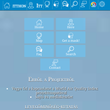
itthon
Itt
Home
Here
Map
Get a mask!
Faq
Search
Contact
Erről a Projektről
Vegye fel a kapcsolatot a World Air Quality Index
projektcsapatával
Sajtó és médiakészlet
levegőminőség-kutatás