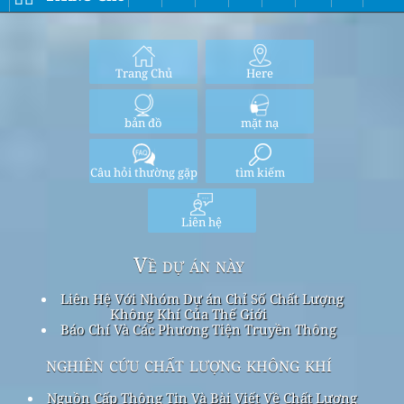
Trang Chủ
Here
bản đồ
mặt nạ
Câu hỏi thường gặp
tìm kiếm
Liên hệ
Về dự án này
Liên Hệ Với Nhóm Dự án Chỉ Số Chất Lượng
Không Khí Của Thế Giới
Báo Chí Và Các Phương Tiện Truyền Thông
nghiên cứu chất lượng không khí
Nguồn Cấp Thông Tin Và Bài Viết Về Chất Lượng