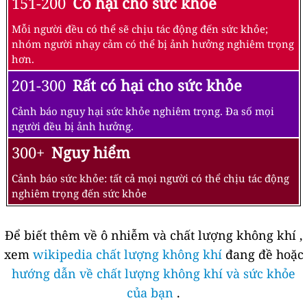
151-200
Có hại cho sức khỏe
Mỗi người đều có thể sẽ chịu tác động đến sức khỏe;
nhóm người nhạy cảm có thể bị ảnh hưởng nghiêm trọng
hơn.
201-300
Rất có hại cho sức khỏe
Cảnh báo nguy hại sức khỏe nghiêm trọng. Đa số mọi
người đều bị ảnh hưởng.
300+
Nguy hiểm
Cảnh báo sức khỏe: tất cả mọi người có thể chịu tác động
nghiêm trọng đến sức khỏe
Để biết thêm về ô nhiễm và chất lượng không khí ,
xem
wikipedia chất lượng không khí
đang đề hoặc
hướng dẫn về chất lượng không khí và sức khỏe
của bạn
.