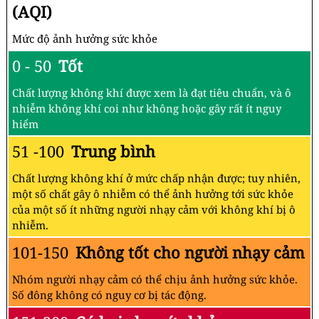
(AQI)
Mức độ ảnh hưởng sức khỏe
0 - 50
Tốt
Chất lượng không khí được xem là đạt tiêu chuẩn, và ô
nhiễm không khí coi như không hoặc gây rất ít nguy
hiểm
51 -100
Trung bình
Chất lượng không khí ở mức chấp nhận được; tuy nhiên,
một số chất gây ô nhiễm có thể ảnh hưởng tới sức khỏe
của một số ít những người nhạy cảm với không khí bị ô
nhiễm.
101-150
Không tốt cho người nhạy cảm
Nhóm người nhạy cảm có thể chịu ảnh hưởng sức khỏe.
Số đông không có nguy cơ bị tác động.