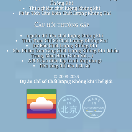
Không Khí
Thí nghiệm chất lượng không khí
Phân Tích Cảm Biến Chất Lượng Không Khí
Câu hỏi thường gặp
nguồn dữ liệu chất lượng không khí
Tính Toán Chỉ Số Chất Lượng Không Khí
Dự Báo Chất Lượng Không Khí
Sản Phẩm Làm Tăng Chất Lượng Không Khí (khẩu
Trang, Màn Hình Giám Sát ...)
API (Giao diện lập trình ứng dụng)
Nền tảng dữ liệu lịch sử
© 2008-2025
Dự án Chỉ số Chất lượng Không khí Thế giới