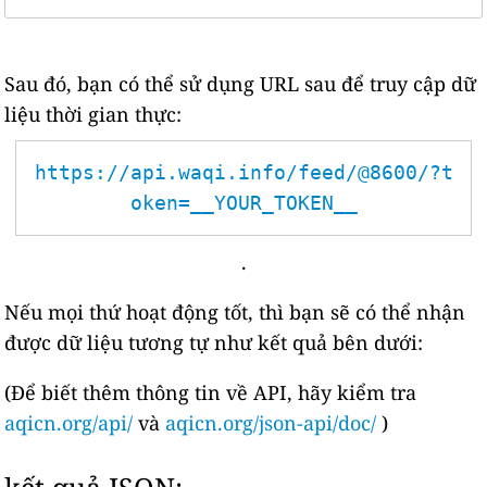
Sau đó, bạn có thể sử dụng URL sau để truy cập dữ
liệu thời gian thực:
https://api.waqi.info/feed/@8600/?t
oken=__YOUR_TOKEN__
.
Nếu mọi thứ hoạt động tốt, thì bạn sẽ có thể nhận
được dữ liệu tương tự như kết quả bên dưới:
(Để biết thêm thông tin về API, hãy kiểm tra
aqicn.org/api/
và
aqicn.org/json-api/doc/
)