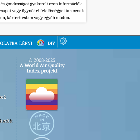
 és gondosságot gyakorolt ezen információk
csapat vagy ügynökei felelősséggel tartoznak
ben, kártérítésben vagy egyéb módon.
olatba lépni
diy
© 2008-2025
A World Air Quality
Index projekt
te2
rhetők