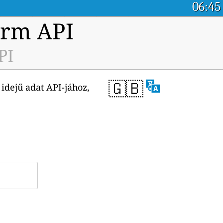
06:45
orm API
PI
🇬🇧
idejű adat API-jához,