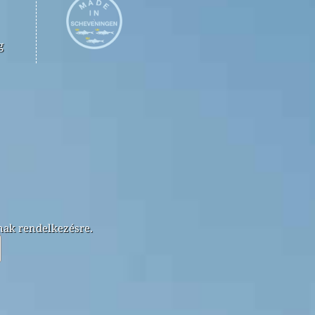
g
lnak rendelkezésre.