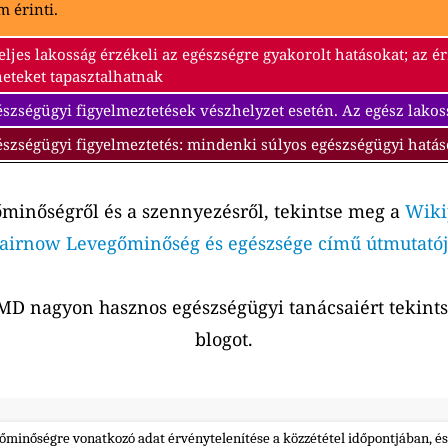
 érinti.
eljes lakosság érzékeli az egészségre gyakorolt hatásokat; az 
neteket tapasztalhatnak
szségügyi figyelmeztetések vészhelyzet esetén. Az egész lakos
észségügyi figyelmeztetés: mindenki súlyos egészségügyi hatás
őminőségről és a szennyezésről, tekintse meg a
Wiki
airnow Levegőminőség és egészsége című útmutatój
r MD nagyon hasznos egészségügyi tanácsaiért tekin
blogot.
gőminőségre vonatkozó adat érvénytelenítése a közzététel időpontjában, és