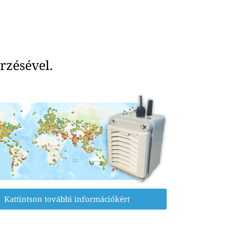
rzésével.
Kattintson további információkért