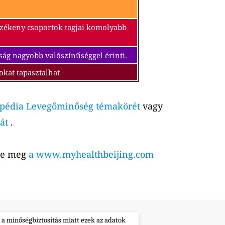
érzékeny csoportok tagjai komolyabb
ság nagyobb valószínűséggel érinti.
okat tapasztalhat
pédia Levegőminőség témakörét
vagy
át
.
tse meg
a www.myhealthbeijing.com
 a minőségbiztosítás miatt ezek az adatok