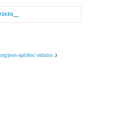
TOKEN__
org/json-api/doc/ oldalra
.)