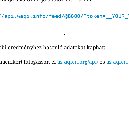
//api.waqi.info/feed/@8600/?token=__YOUR_
.
bbi eredményhez hasonló adatokat kaphat:
mációkért látogasson el
az aqicn.org/api/
és
az aqicn.