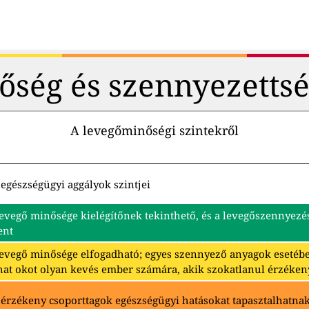
őség és szennyezettsé
A levegőminőségi szintekről
egészségügyi aggályok szintjei
levegő minősége kielégítőnek tekinthető, és a levegőszennyez
ent
levegő minősége elfogadható; egyes szennyező anyagok eseté
hat okot olyan kevés ember számára, akik szokatlanul érzéken
 érzékeny csoporttagok egészségügyi hatásokat tapasztalhatna