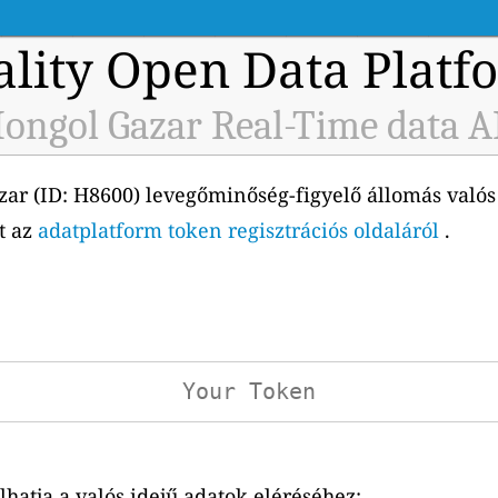
ality Open Data Platf
ongol Gazar Real-Time data A
ar (ID: H8600) levegőminőség-figyelő állomás valós 
ét az
adatplatform token regisztrációs oldaláról
.
atja a valós idejű adatok eléréséhez: