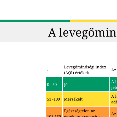
A levegőmin
Levegőminőségi index
-
Az 
(AQI) értékek
A 
0 - 50
Jó
jel
A 
51 -100
Mérsékelt
ad
Egészségtelen az
Az
101-150
érzékeny csoportok