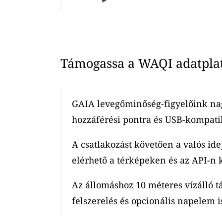
Támogassa a WAQI adatplatf
GAIA levegőminőség-figyelőink nag
hozzáférési pontra és USB-kompatib
A csatlakozást követően a valós ide
elérhető a térképeken és az API-n k
Az állomáshoz 10 méteres vízálló t
felszerelés és opcionális napelem is