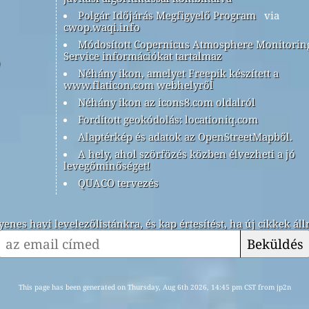
Polgár Időjárás Megfigyelő Program
via
cwop.waqi.info
Módosított Copernicus Atmosphere Monitorin
Service információkat tartalmaz
Néhány ikon, amelyet Freepik készített a
www.flaticon.com webhelyről
Néhány ikon az icons8.com oldalról
Fordított geokódolás: locationiq.com
Alaptérkép és adatok az OpenStreetMapből.
A hely, ahol szörfözés közben élvezheti a jó
levegőminőséget!
QUACO tervezés
yenes havi levelezőlistánkra, és kap értesítést, ha új cikkek ál
Beküldés
This page has been generated on Thursday, Aug 6th 2026, 14:45 pm CST from jp2n