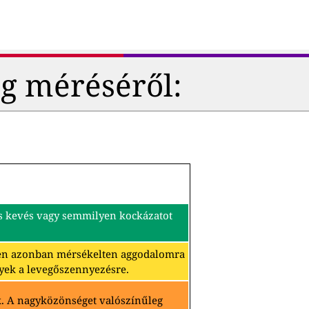
g méréséről:
és kevés vagy semmilyen kockázatot
ben azonban mérsékelten aggodalomra
yek a levegőszennyezésre.
k. A nagyközönséget valószínűleg