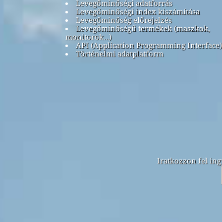
Levegőminőségi adatforrás
Levegőminőségi index kiszámítása
Levegőminőség előrejelzés
Levegőminőségű termékek (maszkok,
monitorok…)
API (Application Programming Interface)
Történelmi adatplatform
Iratkozzon fel ing