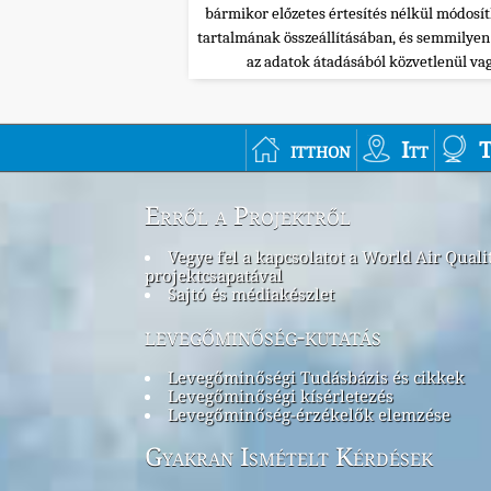
bármikor előzetes értesítés nélkül módosí
tartalmának összeállításában, és semmilye
az adatok átadásából közvetlenül va
itthon
Itt
T
Erről a Projektről
Vegye fel a kapcsolatot a World Air Quali
projektcsapatával
Sajtó és médiakészlet
levegőminőség-kutatás
Levegőminőségi Tudásbázis és cikkek
Levegőminőségi kísérletezés
Levegőminőség-érzékelők elemzése
Gyakran Ismételt Kérdések