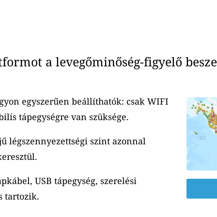
ormot a levegőminőség-figyelő besze
yon egyszerűen beállíthatók: csak WIFI
ilis tápegységre van szüksége.
jű légszennyezettségi szint azonnal
eresztül.
ápkábel, USB tápegység, szerelési
 tartozik.