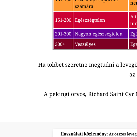
nem
számára
A t
151-200
Egészségtelen
tü
201-300
Nagyon egészségtelen
Egé
300+
Veszélyes
Eg
Ha többet szeretne megtudni a leveg
az
A pekingi orvos, Richard Saint Cy
Használati közlemény
: Az összes leve