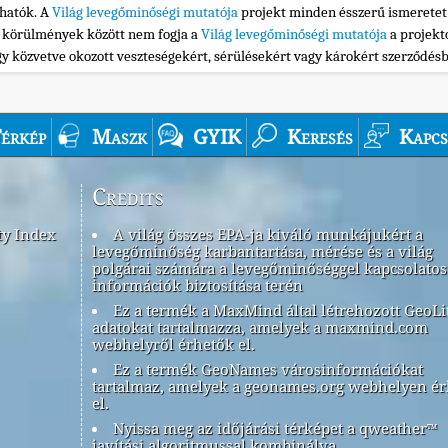
thatók. A
Világ levegőminőségi mutatója
projekt minden ésszerű ismeretet
n körülmények között nem fogja a
Világ levegőminőségi mutatója
a projekt
gy közvetve okozott veszteségekért, sérülésekért vagy károkért szerződés
érkép
Maszk
GYIK
Keresés
Kapcs
Credits
ty Index
A világ összes EPA-ja kiváló munkájukért a
levegőminőség karbantartása, mérése és a világ
polgárai számára a levegőminőséggel kapcsolatos
információk biztosítása terén
Ez a termék a MaxMind által létrehozott GeoLi
adatokat tartalmazza, amelyek a maxmind.com
webhelyről érhetők el.
Ez a termék GeoNames városinformációkat
tartalmaz, amelyek a geonames.org webhelyen é
el.
Nyissa meg az időjárási térképet a qweather™
javítási algoritmussal kombinálva