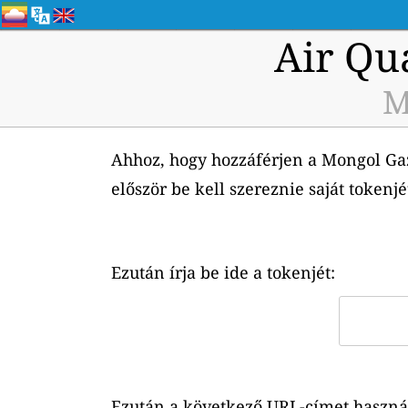
Air Qu
M
Ahhoz, hogy hozzáférjen a Mongol Gaz
először be kell szereznie saját tokenj
Ezután írja be ide a tokenjét:
Ezután a következő URL-címet használh