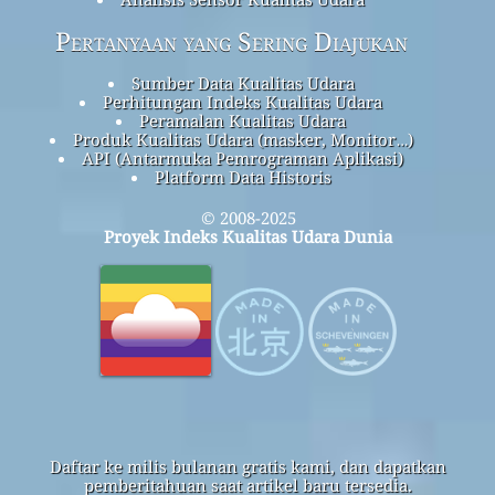
Pertanyaan yang Sering Diajukan
Sumber Data Kualitas Udara
Perhitungan Indeks Kualitas Udara
Peramalan Kualitas Udara
Produk Kualitas Udara (masker, Monitor…)
API (Antarmuka Pemrograman Aplikasi)
Platform Data Historis
© 2008-2025
Proyek Indeks Kualitas Udara Dunia
Daftar ke milis bulanan gratis kami, dan dapatkan
pemberitahuan saat artikel baru tersedia.