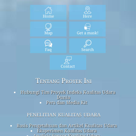
Home
Here
Map
Get a mask!
Faq
Search
Contact
Tentang Proyek Ini
Hubungi Tim Proyek Indeks Kualitas Udara
Dunia
Pers dan Media Kit
penelitian kualitas udara
Basis Pengetahuan dan Artikel Kualitas Udara
Eksperimen Kualitas Udara
Analisis Sensor Kualitas Udara