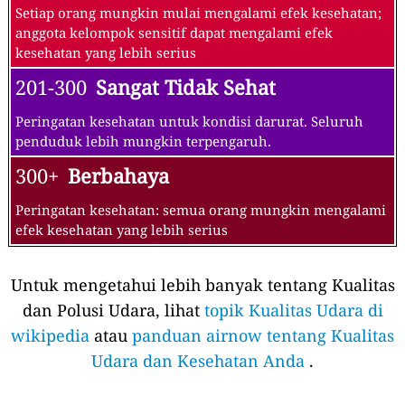
Setiap orang mungkin mulai mengalami efek kesehatan;
anggota kelompok sensitif dapat mengalami efek
kesehatan yang lebih serius
201-300
Sangat Tidak Sehat
Peringatan kesehatan untuk kondisi darurat. Seluruh
penduduk lebih mungkin terpengaruh.
300+
Berbahaya
Peringatan kesehatan: semua orang mungkin mengalami
efek kesehatan yang lebih serius
Untuk mengetahui lebih banyak tentang Kualitas
dan Polusi Udara, lihat
topik Kualitas Udara di
wikipedia
atau
panduan airnow tentang Kualitas
Udara dan Kesehatan Anda
.