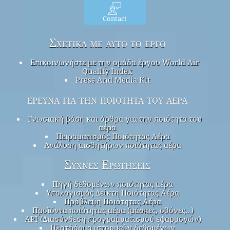
Contact
Σχετικά με αυτό το έργο
Επικοινωνήστε με την ομάδα έργου World Air
Quality Index
Press And Media Kit
έρευνα για την ποιότητα του αέρα
Γνωσιακή βάση και άρθρα για την ποιότητα του
αέρα
Πειραματισμός Ποιότητας Αέρα
Ανάλυση αισθητήρων ποιότητας αέρα
Συχνές Ερωτήσεις
Πηγή δεδομένων ποιότητας αέρα
Υπολογισμός Δείκτη Ποιότητας Αέρα
Πρόβλεψη Ποιότητας Αέρα
Προϊόντα ποιότητας αέρα (μάσκες, οθόνες…)
API (Διασύνδεση προγραμματισμού εφαρμογών)
Πλατφόρμα ιστορικών δεδομένων