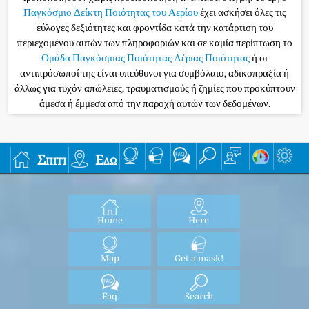
Παγκόσμιο Δείκτη Ποιότητας του Αερίου
έχει ασκήσει όλες τις
εύλογες δεξιότητες και φροντίδα κατά την κατάρτιση του
περιεχομένου αυτών των πληροφοριών και σε καμία περίπτωση το
Ομάδα Παγκόσμιας Ποιότητας Αέριας Ποιότητας
ή οι
αντιπρόσωποί της είναι υπεύθυνοι για συμβόλαιο, αδικοπραξία ή
άλλως για τυχόν απώλειες, τραυματισμούς ή ζημίες που προκύπτουν
άμεσα ή έμμεσα από την παροχή αυτών των δεδομένων.
Σπίτι
Εδώ
Home
Here
Map
Get a mask!
Faq
Search