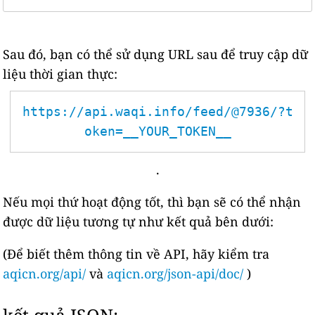
Sau đó, bạn có thể sử dụng URL sau để truy cập dữ
liệu thời gian thực:
https://api.waqi.info/feed/@7936/?t
oken=__YOUR_TOKEN__
.
Nếu mọi thứ hoạt động tốt, thì bạn sẽ có thể nhận
được dữ liệu tương tự như kết quả bên dưới:
(Để biết thêm thông tin về API, hãy kiểm tra
aqicn.org/api/
và
aqicn.org/json-api/doc/
)