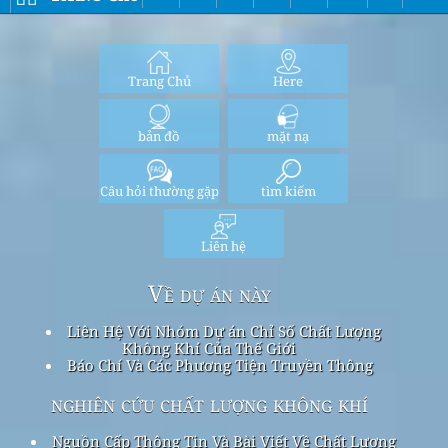
Trang Chủ
Here
bản đồ
mặt nạ
Câu hỏi thường gặp
tìm kiếm
Liên hệ
Về dự án này
Liên Hệ Với Nhóm Dự án Chỉ Số Chất Lượng
Không Khí Của Thế Giới
Báo Chí Và Các Phương Tiện Truyền Thông
nghiên cứu chất lượng không khí
Nguồn Cấp Thông Tin Và Bài Viết Về Chất Lượng