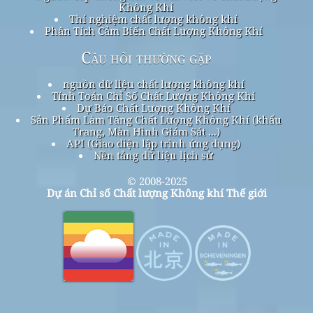
Không Khí
Thí nghiệm chất lượng không khí
Phân Tích Cảm Biến Chất Lượng Không Khí
Câu hỏi thường gặp
nguồn dữ liệu chất lượng không khí
Tính Toán Chỉ Số Chất Lượng Không Khí
Dự Báo Chất Lượng Không Khí
Sản Phẩm Làm Tăng Chất Lượng Không Khí (khẩu
Trang, Màn Hình Giám Sát ...)
API (Giao diện lập trình ứng dụng)
Nền tảng dữ liệu lịch sử
© 2008-2025
Dự án Chỉ số Chất lượng Không khí Thế giới