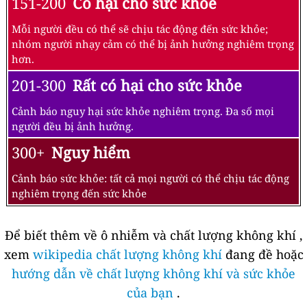
151-200
Có hại cho sức khỏe
Mỗi người đều có thể sẽ chịu tác động đến sức khỏe;
nhóm người nhạy cảm có thể bị ảnh hưởng nghiêm trọng
hơn.
201-300
Rất có hại cho sức khỏe
Cảnh báo nguy hại sức khỏe nghiêm trọng. Đa số mọi
người đều bị ảnh hưởng.
300+
Nguy hiểm
Cảnh báo sức khỏe: tất cả mọi người có thể chịu tác động
nghiêm trọng đến sức khỏe
Để biết thêm về ô nhiễm và chất lượng không khí ,
xem
wikipedia chất lượng không khí
đang đề hoặc
hướng dẫn về chất lượng không khí và sức khỏe
của bạn
.