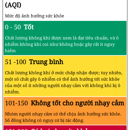
(AQI)
Mức độ ảnh hưởng sức khỏe
0 - 50
Tốt
Chất lượng không khí được xem là đạt tiêu chuẩn, và ô
nhiễm không khí coi như không hoặc gây rất ít nguy
hiểm
51 -100
Trung bình
Chất lượng không khí ở mức chấp nhận được; tuy nhiên,
một số chất gây ô nhiễm có thể ảnh hưởng tới sức khỏe
của một số ít những người nhạy cảm với không khí bị ô
nhiễm.
101-150
Không tốt cho người nhạy cảm
Nhóm người nhạy cảm có thể chịu ảnh hưởng sức khỏe.
Số đông không có nguy cơ bị tác động.