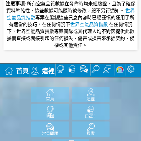
注意事項
: 所有空氣品質數據在發佈時均未經驗證，且為了確保
資料準確性，這些數據可能隨時被修改，恕不另行通知。
世界
空氣品質指數
專案在編制這些訊息內容時已經謹慎的運用了所
有適當的技巧，在任何情況下
世界空氣品質指數
在任何情況
下，世界空氣品質指數專案團隊或其代理人均不對因提供此數
據而直接或間接引起的任何損失、傷害或損害來承擔契約、侵
權或其他責任。
首頁
這裡
首頁
這裡
地圖
口罩！
常見問題
搜索