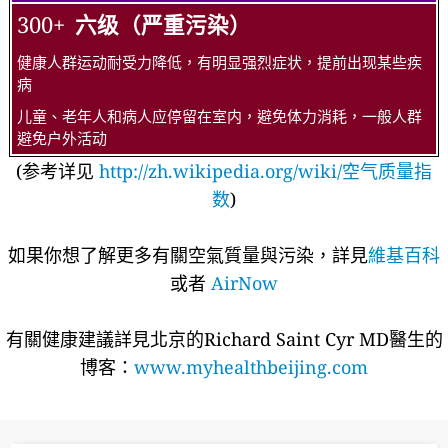
300+
六级（严重污染）
健康人群运动耐受力降低，有明显强烈症状，提前出现某些疾
病
儿童、老年人和病人应停留在室内，避免体力消耗，一般人群
避免户外活动
(参考详见
http://zh.wikipedia.org/wiki/空气质量指
数
)
如果你想了解更多有關空氣質量與污染，詳見
維基百科
或者
AirNow
有關健康建議詳​​見北京的Richard Saint Cyr MD醫生的
博客：
www.myhealthbeijing.com