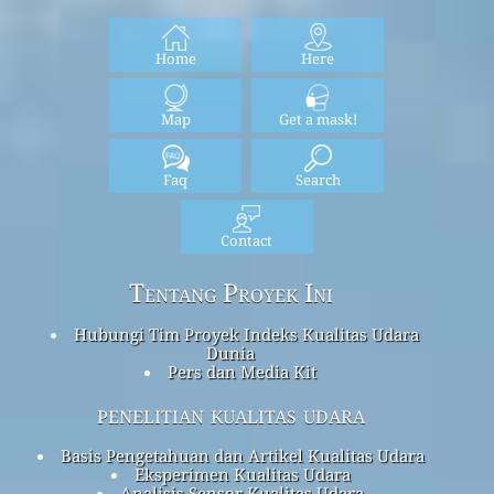
Home
Here
Map
Get a mask!
Faq
Search
Contact
Tentang Proyek Ini
Hubungi Tim Proyek Indeks Kualitas Udara
Dunia
Pers dan Media Kit
penelitian kualitas udara
Basis Pengetahuan dan Artikel Kualitas Udara
Eksperimen Kualitas Udara
Analisis Sensor Kualitas Udara