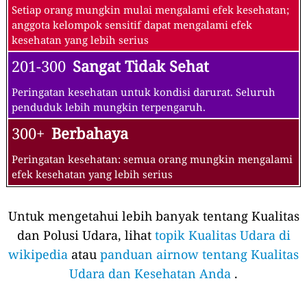
Setiap orang mungkin mulai mengalami efek kesehatan;
anggota kelompok sensitif dapat mengalami efek
kesehatan yang lebih serius
201-300
Sangat Tidak Sehat
Peringatan kesehatan untuk kondisi darurat. Seluruh
penduduk lebih mungkin terpengaruh.
300+
Berbahaya
Peringatan kesehatan: semua orang mungkin mengalami
efek kesehatan yang lebih serius
Untuk mengetahui lebih banyak tentang Kualitas
dan Polusi Udara, lihat
topik Kualitas Udara di
wikipedia
atau
panduan airnow tentang Kualitas
Udara dan Kesehatan Anda
.