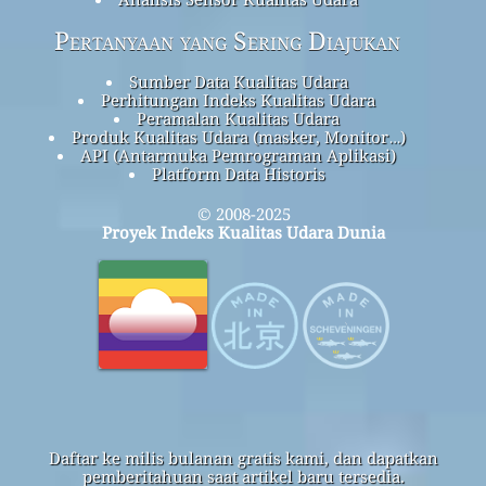
Pertanyaan yang Sering Diajukan
Sumber Data Kualitas Udara
Perhitungan Indeks Kualitas Udara
Peramalan Kualitas Udara
Produk Kualitas Udara (masker, Monitor…)
API (Antarmuka Pemrograman Aplikasi)
Platform Data Historis
© 2008-2025
Proyek Indeks Kualitas Udara Dunia
Daftar ke milis bulanan gratis kami, dan dapatkan
pemberitahuan saat artikel baru tersedia.