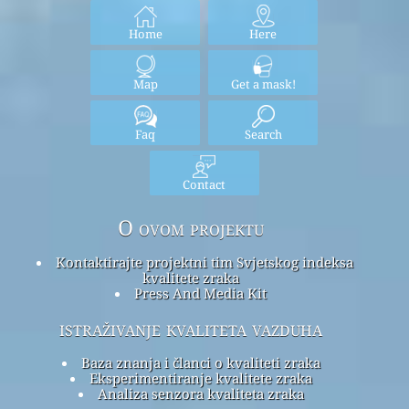
Home
Here
Map
Get a mask!
Faq
Search
Contact
O ovom projektu
Kontaktirajte projektni tim Svjetskog indeksa
kvalitete zraka
Press And Media Kit
istraživanje kvaliteta vazduha
Baza znanja i članci o kvaliteti zraka
Eksperimentiranje kvalitete zraka
Analiza senzora kvaliteta zraka