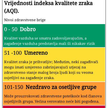
Vrijednosti indeksa kvalitete zraka
(AQI).
Nivoi zdravstvene brige
0 - 50
Dobro
Kvalitet vazduha se smatra zadovoljavajućim, a
zagađenje vazduha predstavlja mali ili nikakav rizik
51 -100
Umereno
Kvalitet zraka je prihvatljiv; Međutim, neki zagađivači
mogu imati umjereno zabrinjavajući utjecaj na
zdravstveno stanje malog broja ljudi koji su veoma
osjetljivi na zagađenje zraka.
101-150
Nezdravo za osetljive grupe
Može prouzrokovati zdravstvene poteškoće kod članova
osjetljivih grupa. Većina verovatno neće biti pogođena.