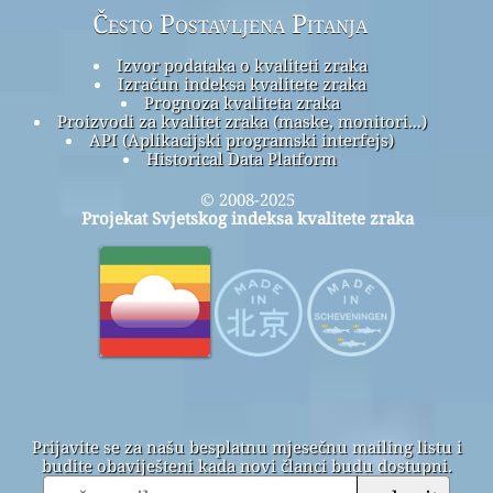
Često Postavljena Pitanja
Izvor podataka o kvaliteti zraka
Izračun indeksa kvalitete zraka
Prognoza kvaliteta zraka
Proizvodi za kvalitet zraka (maske, monitori...)
API (Aplikacijski programski interfejs)
Historical Data Platform
© 2008-2025
Projekat Svjetskog indeksa kvalitete zraka
Prijavite se za našu besplatnu mjesečnu mailing listu i
budite obaviješteni kada novi članci budu dostupni.