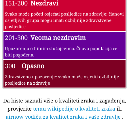
151-200
Nezdravi
Svako može početi osjećati posljedice na zdravlje; članovi
osjetljivih grupa mogu imati ozbiljnije zdravstvene
posljedice
201-300
Veoma nezdravim
Upozorenja o hitnim slučajevima. Čitava populacija će
biti pogođena.
300+
Opasno
Zdravstveno upozorenje: svako može osjetiti ozbiljnije
posljedice na zdravlje
Da biste saznali više o kvaliteti zraka i zagađenju,
provjerite
temu wikipedije o kvaliteti zraka
ili
airnow vodiču za kvalitet zraka i vaše zdravlje
.