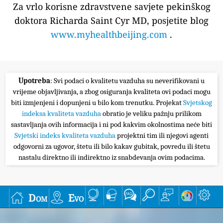
Za vrlo korisne zdravstvene savjete pekinškog
doktora Richarda Saint Cyr MD, posjetite blog
www.myhealthbeijing.com
.
Upotreba
: Svi podaci o kvalitetu vazduha su neverifikovani u
vrijeme objavljivanja, a zbog osiguranja kvaliteta ovi podaci mogu
biti izmjenjeni i dopunjeni u bilo kom trenutku. Projekat
Svjetskog
indeksa kvaliteta vazduha
obratio je veliku pažnju prilikom
sastavljanja ovih informacija i ni pod kakvim okolnostima neće biti
Svjetski indeks kvaliteta vazduha
projektni tim ili njegovi agenti
odgovorni za ugovor, štetu ili bilo kakav gubitak, povredu ili štetu
nastalu direktno ili indirektno iz snabdevanja ovim podacima.
Dom
Evo