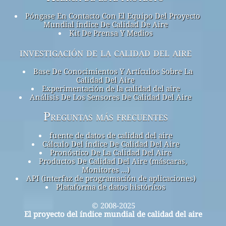
Póngase En Contacto Con El Equipo Del Proyecto
Mundial índice De Calidad De Aire
Kit De Prensa Y Medios
investigación de la calidad del aire
Base De Conocimientos Y Artículos Sobre La
Calidad Del Aire
Experimentación de la calidad del aire
Análisis De Los Sensores De Calidad Del Aire
Preguntas más frecuentes
fuente de datos de calidad del aire
Cálculo Del índice De Calidad Del Aire
Pronóstico De La Calidad Del Aire
Productos De Calidad Del Aire (máscaras,
Monitores ...)
API (interfaz de programación de aplicaciones)
Plataforma de datos históricos
© 2008-2025
El proyecto del índice mundial de calidad del aire