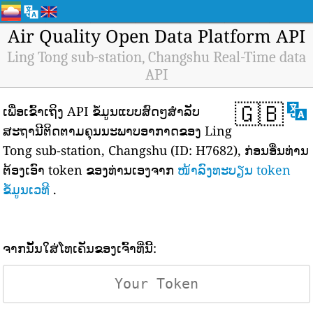
Air Quality Open Data Platform API
Ling Tong sub-station, Changshu Real-Time data
API
🇬🇧
ເພື່ອເຂົ້າເຖິງ API ຂໍ້ມູນແບບສົດໆສຳລັບ
ສະຖານີຕິດຕາມຄຸນນະພາບອາກາດຂອງ Ling
Tong sub-station, Changshu (ID: H7682), ກ່ອນອື່ນທ່ານ
ຕ້ອງເອົາ token ຂອງທ່ານເອງຈາກ
ໜ້າລົງທະບຽນ token
ຂໍ້ມູນເວທີ
.
ຈາກນັ້ນໃສ່ໂທເຄັນຂອງເຈົ້າທີ່ນີ້: