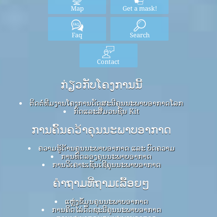
Map
Get a mask!
Faq
Search
Contact
ກ່ຽວກັບໂຄງການນີ້
ຕິດຕໍ່ທີມງານໂຄງການດັດສະນີຄຸນນະພາບອາກາດໂລກ
ກົດ​ແລະ​ສື່​ມວນ​ຊົນ Kit
ການຄົ້ນຄວ້າຄຸນນະພາບອາກາດ
ຄວາມຮູ້ດ້ານຄຸນນະພາບອາກາດ ແລະ ບົດຄວາມ
ການທົດລອງຄຸນນະພາບອາກາດ
ການວິເຄາະເຊັນເຊີຄຸນນະພາບອາກາດ
ຄໍາຖາມທີ່ຖາມເລື້ອຍໆ
ແຫຼ່ງຂໍ້ມູນຄຸນນະພາບອາກາດ
ການຄິດໄລ່ດັດຊະນີຄຸນນະພາບອາກາດ