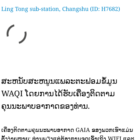
Ling Tong sub-station, Changshu (ID: H7682)
ສະຫນັບສະຫນູນແພລະຕະຟອມຂໍ້ມູນ
WAQI ໂດຍການໄດ້ຮັບເຄື່ອງຕິດຕາມ
ຄຸນນະພາບອາກາດຂອງທ່ານ.
ເຄື່ອງຕິດຕາມຄຸນນະພາບອາກາດ GAIA ຂອງພວກເຮົາແມ່ນ
ຕັ້ງງ່າຍຫຼາຍ: ທ່ານພຽງແຕ່ຕ້ອງການຈຸດເຂົ້າເຖິງ WIFI ແລະ