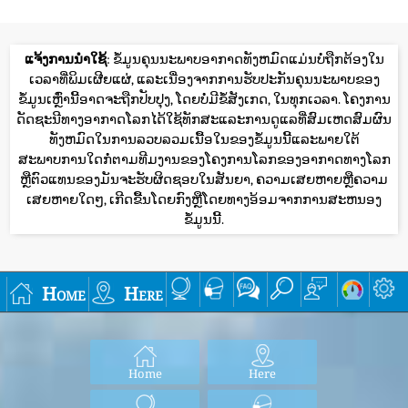
ແຈ້ງການນໍາໃຊ້
: ຂໍ້ມູນຄຸນນະພາບອາກາດທັງຫມົດແມ່ນບໍ່ຖືກຕ້ອງໃນ
ເວລາທີ່ພິມເຜີຍແຜ່, ແລະເນື່ອງຈາກການຮັບປະກັນຄຸນນະພາບຂອງ
ຂໍ້ມູນເຫຼົ່ານີ້ອາດຈະຖືກປັບປຸງ, ໂດຍບໍ່ມີຂໍ້ສັງເກດ, ໃນທຸກເວລາ. ໂຄງການ
ດັດຊະນີທາງອາກາດໂລກໄດ້ໃຊ້ທັກສະແລະການດູແລທີ່ສົມເຫດສົມຜົນ
ທັງຫມົດໃນການລວບລວມເນື້ອໃນຂອງຂໍ້ມູນນີ້ແລະພາຍໃຕ້
ສະພາບການໃດກໍ່ຕາມທີມງານຂອງໂຄງການໂລກຂອງອາກາດທາງໂລກ
ຫຼືຕົວແທນຂອງມັນຈະຮັບຜິດຊອບໃນສັນຍາ, ຄວາມເສຍຫາຍຫຼືຄວາມ
ເສຍຫາຍໃດໆ, ເກີດຂື້ນໂດຍກົງຫຼືໂດຍທາງອ້ອມຈາກການສະຫນອງ
ຂໍ້ມູນນີ້.
Home
Here
Home
Here