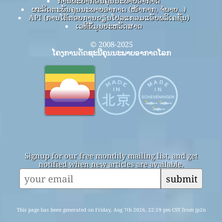
ການພະຍາກອນຄຸນນະພາບອາກາດ
ຜະລິດຕະພັນຄຸນນະພາບອາກາດ (ໜ້າກາກ, ຈໍພາບ…)
API (ການໂຕ້ຕອບການຂຽນໂປລແກລມແອັບພລິເຄຊັນ)
ເວທີຂໍ້ມູນປະຫວັດສາດ
© 2008-2025
ໂຄງການດັດຊະນີຄຸນນະພາບອາກາດໂລກ
Signup for our free monthly mailing list, and get
notified when new articles are available.
submit
This page has been generated on Friday, Aug 7th 2026, 22:59 pm CST from jp2n