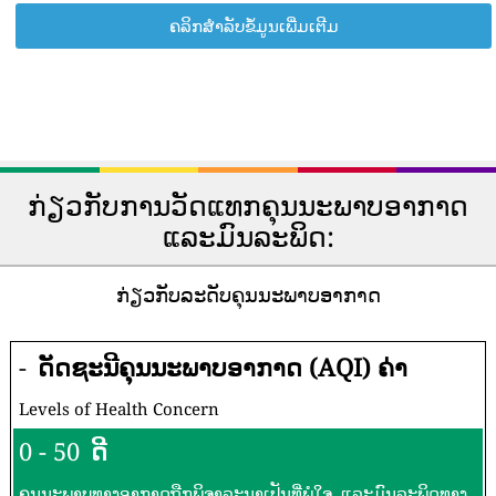
ຄລິກສຳລັບຂໍ້ມູນເພີ່ມເຕີມ
ກ່ຽວກັບການວັດແທກຄຸນນະພາບອາກາດ
ແລະມົນລະພິດ:
ກ່ຽວກັບລະດັບຄຸນນະພາບອາກາດ
-
ດັດຊະນີຄຸນນະພາບອາກາດ (AQI) ຄ່າ
Levels of Health Concern
0 - 50
ດີ
ຄຸນນະພາບທາງອາກາດຖືກພິຈາລະນາເປັນທີ່ພໍໃຈ, ແລະມົນລະພິດທາງ