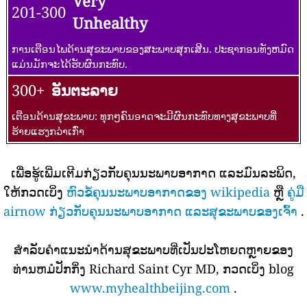
Very
201-300
Unhealthy
ການເຕືອນໄພດ້ານສຸຂະພາບຂອງສະພາບສຸກເສີນ. ປະຊາກອນທັງຫມົດ
ແມ່ນມັກຈະໄດ້ຮັບຜົນກະທົບ.
300+
ອັນຕະລາຍ
ເຕືອນດ້ານສຸຂະພາບ: ທຸກໆຄົນອາດຈະມີຜົນກະທົບທາງສຸຂະພາບທີ່
ຮ້າຍແຮງກວ່າເກົ່າ
ເພື່ອຮູ້ເພີ່ມເຕີມກ່ຽວກັບຄຸນນະພາບອາກາດ ແລະມົນລະພິດ,
ໃຫ້ກວດເບິ່ງ
ຫົວຂໍ້ຄຸນນະພາບອາກາດຂອງ wikipedia
ຫຼື
ຄູ່ມື
airnow ກ່ຽວກັບຄຸນນະພາບອາກາດ ແລະສຸຂະພາບຂອງເຈົ້າ
.
ສໍາລັບຄໍາແນະນໍາດ້ານສຸຂະພາບທີ່ເປັນປະໂຫຍດຫຼາຍຂອງ
ທ່ານຫມໍປັກກິ່ງ Richard Saint Cyr MD, ກວດເບິ່ງ blog
www.myhealthbeijing.com
.