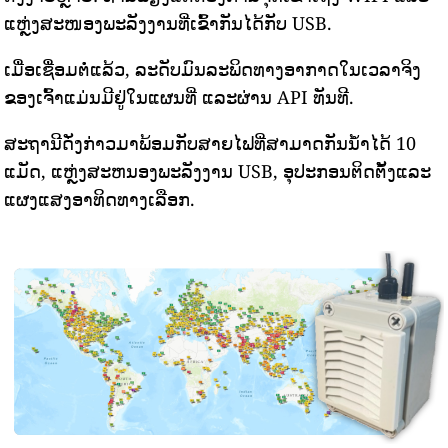
ແຫຼ່ງສະໜອງພະລັງງານທີ່ເຂົ້າກັນໄດ້ກັບ USB.
ເມື່ອເຊື່ອມຕໍ່ແລ້ວ, ລະດັບມົນລະພິດທາງອາກາດໃນເວລາຈິງ
ຂອງເຈົ້າແມ່ນມີຢູ່ໃນແຜນທີ່ ແລະຜ່ານ API ທັນທີ.
ສະຖານີດັ່ງກ່າວມາພ້ອມກັບສາຍໄຟທີ່ສາມາດກັນນ້ໍາໄດ້ 10
ແມັດ, ແຫຼ່ງສະຫນອງພະລັງງານ USB, ອຸປະກອນຕິດຕັ້ງແລະ
ແຜງແສງອາທິດທາງເລືອກ.