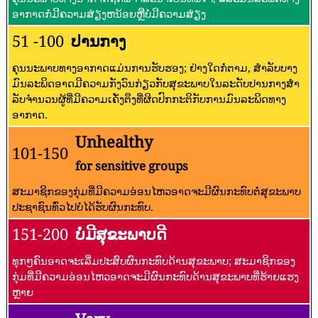
ອາກາດກໍ່ມີຄວາມສ່ຽງຫນ້ອຍຫຼືບໍ່ມີຄວາມສ່ຽງ
51 -100
ປານກາງ
ຄຸນນະພາບທາງອາກາດແມ່ນການຮັບຮອງ; ຢ່າງໃດກໍ່ຕາມ, ສໍາລັບບາງ
ມົນລະພິດອາດມີຄວາມກັງວົນກ່ຽວກັບສຸຂະພາບໃນລະດັບປານກາງສໍາ
ລັບຈໍານວນຜູ້ທີ່ມີຄວາມເຄັ່ງຕຶງທີ່ຜິດປົກກະຕິກັບການມົນລະພິດທາງ
ອາກາດ.
Unhealthy
101-150
for sensitive groups
ສະມາຊິກຂອງກຸ່ມທີ່ມີຄວາມອ່ອນໄຫວອາດຈະມີຜົນກະທົບຕໍ່ສຸຂະພາບ
ປະຊາຊົນທົ່ວໄປບໍ່ໄດ້ຮັບຜົນກະທົບ.
151-200
ບໍ່ມີສຸຂະພາບດີ
ທຸກໆຄົນອາດຈະເລີ່ມປະສົບຜົນກະທົບດ້ານສຸຂະພາບ; ສະມາຊິກຂອງ
ກຸ່ມທີ່ມີຄວາມອ່ອນໄຫວອາດຈະມີຜົນກະທົບດ້ານສຸຂະພາບທີ່ຮ້າຍແຮງ
ຫຼາຍ