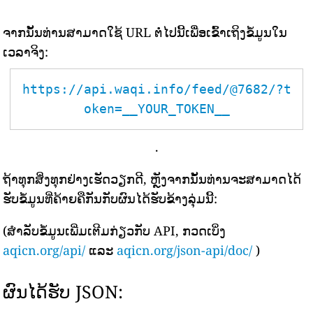
ຈາກນັ້ນທ່ານສາມາດໃຊ້ URL ຕໍ່ໄປນີ້ເພື່ອເຂົ້າເຖິງຂໍ້ມູນໃນ
ເວລາຈິງ:
https://api.waqi.info/feed/@7682/?t
oken=__YOUR_TOKEN__
.
ຖ້າທຸກສິ່ງທຸກຢ່າງເຮັດວຽກດີ, ຫຼັງຈາກນັ້ນທ່ານຈະສາມາດໄດ້
ຮັບຂໍ້ມູນທີ່ຄ້າຍຄືກັນກັບຜົນໄດ້ຮັບຂ້າງລຸ່ມນີ້:
(ສຳລັບຂໍ້ມູນເພີ່ມເຕີມກ່ຽວກັບ API, ກວດເບິ່ງ
aqicn.org/api/
ແລະ
aqicn.org/json-api/doc/
)
ຜົນໄດ້ຮັບ JSON: