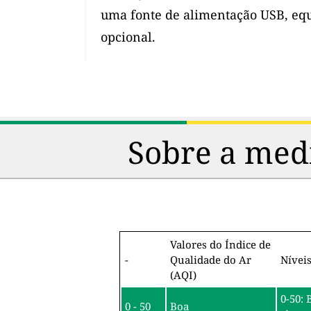
uma fonte de alimentação USB, eq
opcional.
Sobre a medi
Valores do Índice de
-
Qualidade do Ar
Nívei
(AQI)
0-50: 
0 - 50
Boa