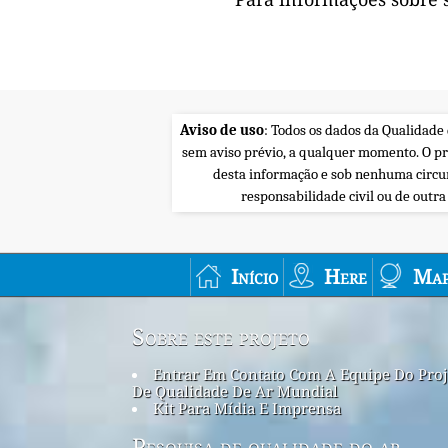
Aviso de uso
: Todos os dados da Qualidade
sem aviso prévio, a qualquer momento. O p
desta informação e sob nenhuma circu
responsabilidade civil ou de outr
Início
Here
Map
Sobre este projeto
Entrar Em Contato Com A Equipe Do Proj
De Qualidade De Ar Mundial
Kit Para Mídia E Imprensa
Pesquisa de qualidade do ar