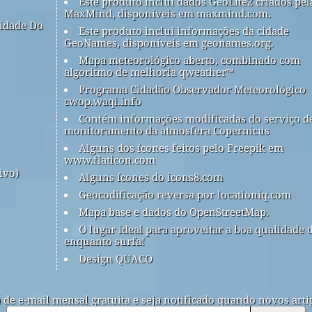
Este produto inclui dados GeoLite2 criados pel
MaxMind, disponíveis em maxmind.com.
idade Do
Este produto inclui informações da cidade
GeoNames, disponíveis em geonames.org.
Mapa meteorológico aberto, combinado com
algoritmo de melhoria qweather™
Programa Cidadão Observador Meteorológico
cwop.waqi.info
Contém informações modificadas do serviço d
monitoramento da atmosfera Copernicus
Alguns dos ícones feitos pelo Freepik em
www.flaticon.com
ivo)
Alguns ícones do icons8.com
Geocodificação reversa por locationiq.com
Mapa base e dados do OpenStreetMap.
O lugar ideal para aproveitar a boa qualidade 
enquanto surfa!
Design QUACO
a de e-mail mensal gratuita e seja notificado quando novos arti