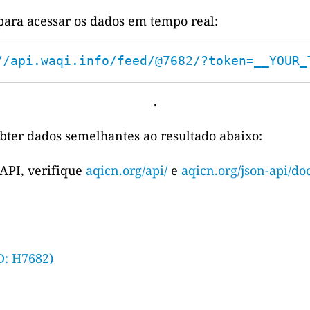
para acessar os dados em tempo real:
//api.waqi.info/feed/@7682/?token=__YOUR_
.
bter dados semelhantes ao resultado abaixo:
 API, verifique
aqicn.org/api/
e
aqicn.org/json-api/doc
D: H7682)