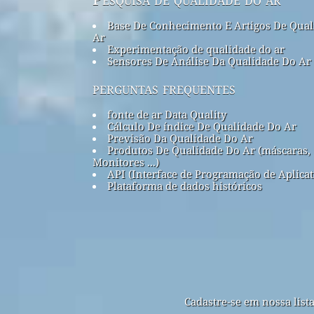
Base De Conhecimento E Artigos De Qual
Ar
Experimentação de qualidade do ar
Sensores De Análise Da Qualidade Do Ar
perguntas frequentes
fonte de ar Data Quality
Cálculo De índice De Qualidade Do Ar
Previsão Da Qualidade Do Ar
Produtos De Qualidade Do Ar (máscaras,
Monitores ...)
API (Interface de Programação de Aplicat
Plataforma de dados históricos
Cadastre-se em nossa list