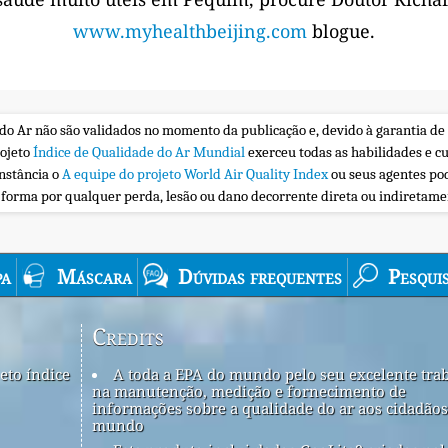
www.myhealthbeijing.com
blogue.
 do Ar não são validados no momento da publicação e, devido à garantia de
rojeto
Índice de Qualidade do Ar Mundial
exerceu todas as habilidades e c
nstância o
A equipe do projeto World Air Quality Index
ou seus agentes po
a forma por qualquer perda, lesão ou dano decorrente direta ou indiretam
a
Máscara
Dúvidas frequentes
Pesqui
Credits
eto índice
A toda a EPA do mundo pelo seu excelente tra
na manutenção, medição e fornecimento de
informações sobre a qualidade do ar aos cidadãos
mundo