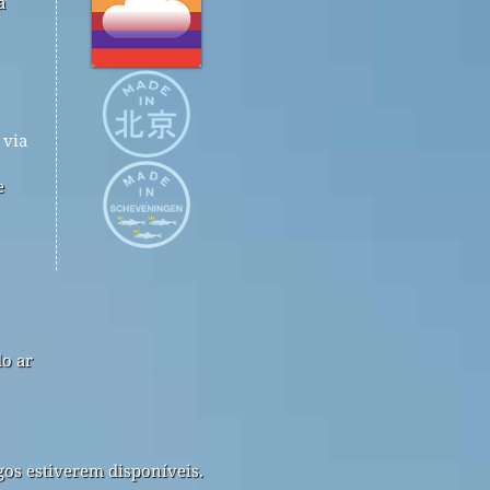
a
via
e
do ar
gos estiverem disponíveis.