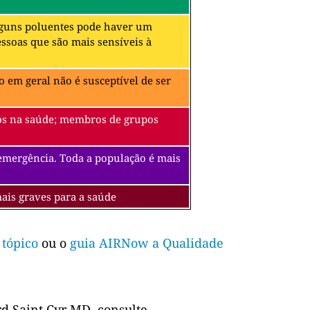
alguns poluentes pode haver um
soas que são mais sensíveis à
 em geral não é susceptível de ser
itos na saúde; membros de grupos
 emergência. Toda a população é mais
mais graves para a saúde
 tópico
ou o
guia AIRNow a Qualidade
d Saint Cyr MD, consulte