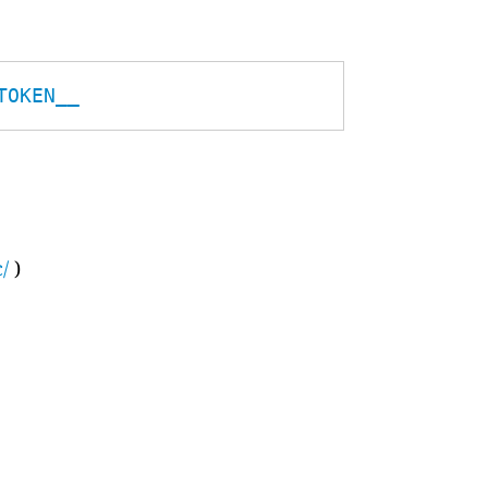
TOKEN__
/
)