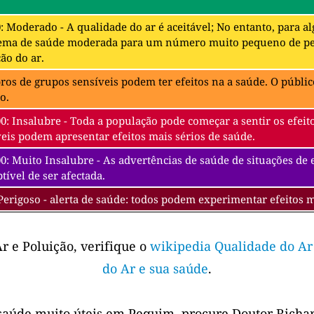
0: Moderado - A qualidade do ar é aceitável; No entanto, para 
ema de saúde moderada para um número muito pequeno de pes
ão do ar.
s de grupos sensíveis podem ter efeitos na a saúde. O público
o.
00: Insalubre - Toda a população pode começar a sentir os efe
eis podem apresentar efeitos mais sérios de saúde.
0: Muito Insalubre - As advertências de saúde de situações de
tível de ser afectada.
Perigoso - alerta de saúde: todos podem experimentar efeitos 
r e Poluição, verifique o
wikipedia Qualidade do Ar
do Ar e sua saúde
.
saúde muito úteis em Pequim, procure Doutor Richar