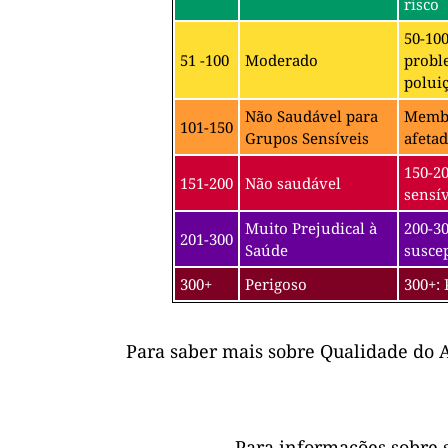
risco
50-10
51 -100
Moderado
probl
poluiç
Não Saudável para
Membro
101-150
Grupos Sensíveis
afetad
150-2
151-200
Não saudável
sensív
Muito Prejudical à
200-30
201-300
Saúde
suscep
300+
Perigoso
300+: 
Para saber mais sobre Qualidade do A
Para informações sobre 