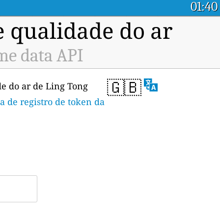
01:40
e qualidade do ar
me data API
🇬🇧
e do ar de Ling Tong
a de registro de token da